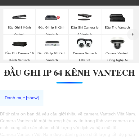
Đầu Ghi 8 Kênh
Đầu Ghi Ip 8 Kênh
Đầu Ghi Camera Ip
Đầu Thu Vantech
Vantech
Vantech
4 Vantech
Đầu Ghi Camera 16
Đầu Ghi Ip 64 Kênh
Camera Vantech
Camera Vantech
Kênh Vantech
Vantech
Ultra 2K
Công Nghệ Ai
ĐẦU GHI IP 64 KÊNH VANTECH
Dĩ tử cảm ơn bạn đã yêu câu giới thiệu về camera Vantech Việt Nam.
Camera Vantech là một thương hiệu uy tín trong lĩnh vực camera an
ninh, cung cấp sản phẩm chất lượng với dịch vụ hậu mãi tốt.
Camera Vantech Việt Nam được đánh giá có chất lượng tốt, độ phân