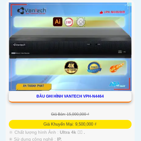
ĐẦU GHI HÌNH VANTECH VPH-N4464
Giá Bán: 15,000,000 ₫
Giá Khuyến Mại: 9,500,000 ₫
🔆 Chất lượng hình Ảnh :
Ultra 4k 👍🏾 .
✳️ Sử dụng công nghệ :
IP.