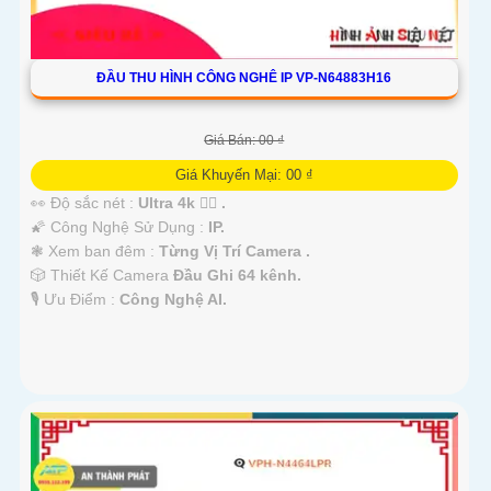
ĐẦU THU HÌNH CÔNG NGHÊ IP VP-N64883H16
Giá Bán: 00 ₫
Giá Khuyến Mại: 00 ₫
👀 Độ sắc nét :
Ultra 4k 👍🏾 .
🌠 Công Nghệ Sử Dụng :
IP.
❃ Xem ban đêm :
Từng Vị Trí Camera .
🎲 Thiết Kế Camera
Đầu Ghi 64 kênh.
️🎙 Ưu Điểm :
Công Nghệ AI.