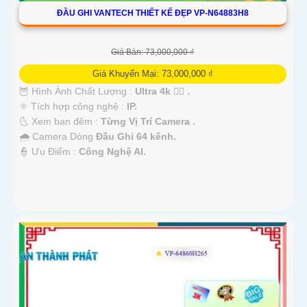
ĐẦU GHI VANTECH THIẾT KẾ ĐẸP VP-N64883H8
Giá Bán: 73,000,000 ₫
Giá Khuyến Mại: 73,000,000 ₫
🦉 Hình Ành Chất Lượng :
Ultra 4k 👍🏾 .
⚛️ Tích hợp công nghệ :
IP.
🌜 Xem ban đêm :
Từng Vị Trí Camera .
🌧️ Camera Dòng
Đầu Ghi 64 kênh.
️👮 Ưu Điểm :
Công Nghệ AI.