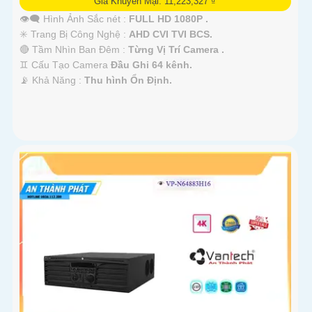
Giá Khuyến Mại: 11,223,327 ₫
👁️‍🗨 Hình Ảnh Sắc nét :
FULL HD 1080P .
✳️ Trang Bị Công Nghệ :
AHD CVI TVI BCS.
🔴 Tầm Nhìn Ban Đêm :
Từng Vị Trí Camera .
♊ Cấu Tạo Camera
Đầu Ghi 64 kênh.
️📡 Khả Năng :
Thu hình Ổn Định.