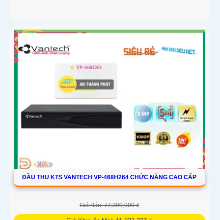
ĐẦU THU KTS VANTECH VP-468H264 CHỨC NĂNG CAO CẤP
Giá Bán: 77,390,000 ₫