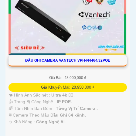
ĐẦU GHI CAMERA VANTECH VPH-N4464/32POE
Giá Bán: 48,000,000 ₫
Giá Khuyến Mại: 28,950,000 ₫
👁 Hình Ảnh Sắc nét :
Ultra 4k 👍🏾 .
👍 Trang Bị Công Nghệ :
IP POE.
🌈 Tầm Nhìn Ban Đêm :
Từng Vị Trí Camera .
⛓ Camera Theo Mẫu
Đầu Ghi 64 kênh.
️➲ Khả Năng :
Công Nghệ AI.