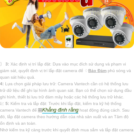
〙
3:
Xác định vị trí lắp đặt: Dựa vào mục đích sử dụng và phạm vi
giám sát, quyết định vị trí lắp đặt camera để ♢
Bảo Đảm
phủ sóng và
quan sát hiệu quả.
4:
Lựa chọn giải pháp lưu trữ: Camera Vantech cần có hệ thống lưu
trữ dữ liệu để ghi lại hình ảnh quan sát. Bạn có thể chọn sử dụng đầu
ghi hình, thiết bị lưu trữ đám mây hoặc các hệ thống lưu trữ khác.
💹
5:
Kiểm tra và lắp đặt: Trước khi lắp đặt, kiểm tra kỹ hệ thống
Khẳng định rằng
camera Vantech để 🎛
hoạt động đúng cách. Sau
đó, lắp đặt camera theo hướng dẫn của nhà sản xuất và an Tâm độ
ổn định và an toàn.
Nhớ kiểm tra kỹ càng trước khi quyết định mua sắm và lắp đặt camera