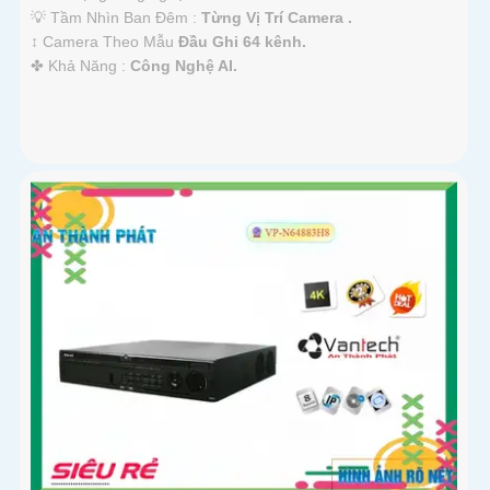
💡 Tầm Nhìn Ban Đêm :
Từng Vị Trí Camera .
↕️ Camera Theo Mẫu
Đầu Ghi 64 kênh.
️✤ Khả Năng :
Công Nghệ AI.