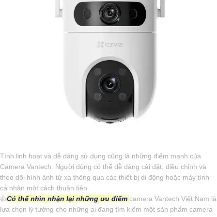
Tính linh hoạt và dễ dàng sử dụng cũng là những điểm mạnh của
Camera Vantech. Người dùng có thể dễ dàng cài đặt, điều chỉnh và
theo dõi hình ảnh từ xa thông qua các thiết bị di động hoặc máy tính
cá nhân một cách thuận tiện.
👍
Có thể nhìn nhận lại những ưu điểm
camera Vantech Việt Nam là
lựa chọn lý tưởng cho những ai đang tìm kiếm một sản phẩm camera