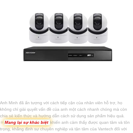
Anh Minh đã ấn tượng với cách tiếp cận của nhân viên hỗ trợ, họ
không chỉ giải quyết vấn đề của anh một cách nhanh chóng mà còn
chia sẻ kiến thức và hướng dẫn cách sử dụng sản phẩm hiệu quả.
🔆
Mang lại sự khác biệt
khiến anh cảm thấy được quan tâm và tôn
trọng, khẳng định sự chuyên nghiệp và tận tâm của Vantech đối với