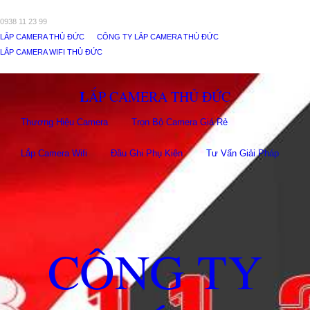
0938 11 23 99
LẮP CAMERA THỦ ĐỨC
CÔNG TY LẮP CAMERA THỦ ĐỨC
LẮP CAMERA WIFI THỦ ĐỨC
LẮP CAMERA THỦ ĐỨC
Thương Hiệu Camera
Trọn Bộ Camera Giá Rẻ
Lắp Camera Wifi
Đầu Ghi Phụ Kiên
Tư Vấn Giải Pháp
CÔNG TY