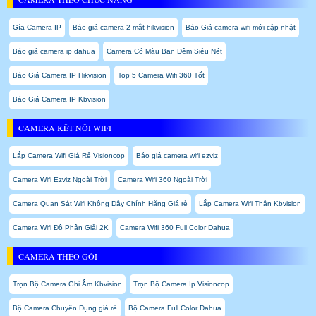
Gía Camera IP
Báo giá camera 2 mắt hikvision
Báo Giá camera wifi mới cập nhật
Báo giá camera ip dahua
Camera Có Màu Ban Đêm Siêu Nét
Báo Giá Camera IP Hikvision
Top 5 Camera Wifi 360 Tốt
Báo Giá Camera IP Kbvision
CAMERA KẾT NỐI WIFI
Lắp Camera Wifi Giá Rẻ Visioncop
Báo giá camera wifi ezviz
Camera Wifi Ezviz Ngoài Trời
Camera Wifi 360 Ngoài Trời
Camera Quan Sát Wifi Không Dây Chính Hãng Giá rẻ
Lắp Camera Wifi Thân Kbvision
Camera Wifi Độ Phân Giải 2K
Camera Wifi 360 Full Color Dahua
CAMERA THEO GÓI
Trọn Bộ Camera Ghi Âm Kbvision
Trọn Bộ Camera Ip Visioncop
Bộ Camera Chuyên Dụng giá rẻ
Bộ Camera Full Color Dahua