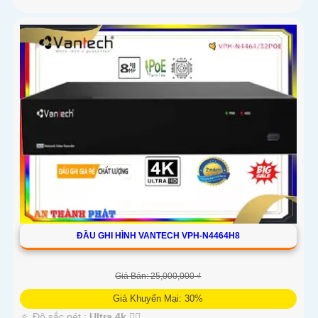
ĐẦU GHI HÌNH VANTECH VPH-N4464H8
Giá Bán: 25,000,000 ₫
Giá Khuyến Mại: 30%
🔅 Độ sắc nét :
Ultra 4k 👍🏾 .