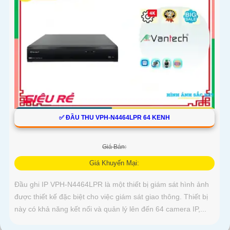
✅ ĐẦU THU VPH-N4464LPR 64 KENH
Giá Bán:
Giá Khuyến Mại:
Đầu ghi IP VPH-N4464LPR là một thiết bị giám sát hình ảnh
được thiết kế đặc biệt cho việc giám sát giao thông. Thiết bị
này có khả năng kết nối và quản lý lên đến 64 camera IP,...