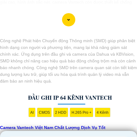
giải cao, hình ảnh sắc nét. camera Vantech còn được thiết kế chống
nước, chống va đập, phù hợp sử dụng trong nhiều môi trường khác
nhau.
Với cam kết về chất lượng và dịch vụ, camera Vantech Việt Nam mang
lại sự an tâm cho người dùng trong việc giám sát và bảo vệ tài sản.
Đồng thời, giá cả của sản phẩm cũng được đánh giá là hợp lý, phải
Công nghệ Phát hiện Chuyển động Thông minh (SMD) giúp phân biệt
chăng.
hình dạng con người và phương tiện, mang lại khả năng giám sát
Nếu bạn cần thêm thông tin chi tiết về sản phẩm hay muốn tư vấn,
chính xác. Ứng dụng trên đầu ghi và camera của Dahua và KBVision,
hãy liên hệ với đại lý phân phối chính thức của Vantech để được hỗ trợ
SMD không chỉ nâng cao hiệu quả báo động chống trộm mà còn cảnh
tốt nhất.
báo nhanh chóng. Công nghệ SMD trên camera quan sát còn tiết kiệm
dung lượng lưu trữ, giúp tối ưu hóa quá trình quản lý video mà vẫn
đảm bảo an ninh hiệu quả.
ĐẦU GHI IP 64 KÊNH VANTECH
AI
CMOS
2 HDD
H.265 Pro +
4 Kênh
'
Camera Vantech Việt Nam Chất Lượng Dịch Vụ Tốt