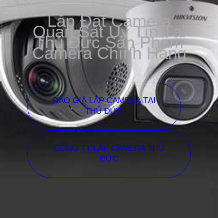
Lắp Đặt Camera
Quan Sát Uy Tín Tại
Thủ Đức Sản Phẩm
Camera Chính Hãng
BÁO GIÁ LẮP CAMERA TẠI
THỦ ĐỨC
CÔNG TY LẮP CAMERA THỦ
ĐỨC