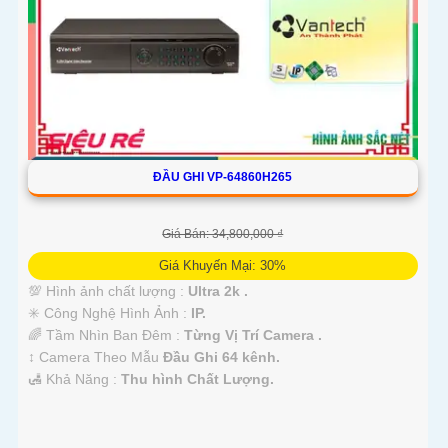
ĐẦU GHI VP-64860H265
Giá Bán: 34,800,000 ₫
Giá Khuyến Mại: 30%
💯 Hình ảnh chất lượng :
Ultra 2k .
✳️ Công Nghệ Hình Ảnh :
IP.
🌈 Tầm Nhìn Ban Đêm :
Từng Vị Trí Camera .
↕️ Camera Theo Mẫu
Đầu Ghi 64 kênh.
️🛃 Khả Năng :
Thu hình Chất Lượng.