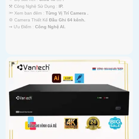
⚒ Công Nghệ Sử Dụng :
IP.
🔦 Xem ban đêm :
Từng Vị Trí Camera .
💢 Camera Thiết Kế
Đầu Ghi 64 kênh.
️⇝ Ưu Điểm :
Công Nghệ AI.