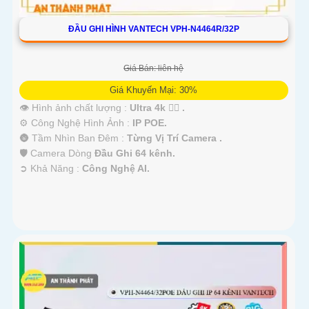
ĐẦU GHI HÌNH VANTECH VPH-N4464R/32P
Giá Bán: liên hệ
Giá Khuyến Mại: 30%
👁 Hình ảnh chất lượng :
Ultra 4k 👍🏾 .
⚙ Công Nghệ Hình Ảnh :
IP POE.
🌚 Tầm Nhìn Ban Đêm :
Từng Vị Trí Camera .
🛡 Camera Dòng
Đầu Ghi 64 kênh.
️➲ Khả Năng :
Công Nghệ AI.