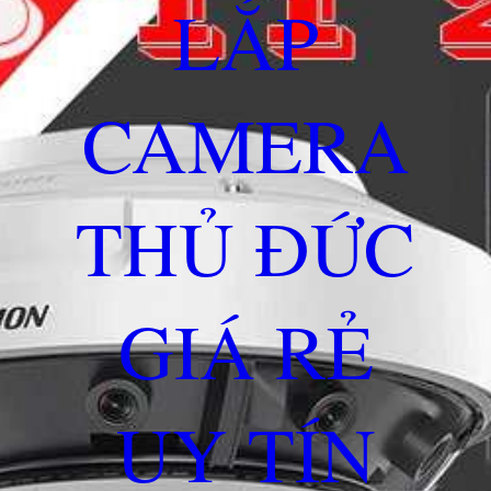
LẮP
CAMERA
THỦ ĐỨC
GIÁ RẺ
UY TÍN