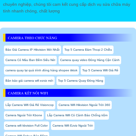
chuyên nghiệp, chúng tôi cam kết cung cấp dịch vụ sửa chữa máy
tính nhanh chóng, chất lượng
CAMERA THEO CHỨC NĂNG
Báo Giá Camera IP Hikvision Mới Nhất
Top 5 Camera Đàm Thoại 2 Chiều
Camera Có Màu Ban Đêm Siêu Nét
Camera quay video Đóng Hàng Cận Cảnh
camera quay lại quá trình đóng hàng shopee tiktok
Top 5 Camera Wifi Giá Rẻ
Bản báo giá camera wifi ezviz mới
Top 5 Camera Quay Đóng Hàng
CAMERA KẾT NỐI WIFI
Lắp Camera Wifi Giá Rẻ Visioncop
Camera Wifi Hikvision Ngoài Trời 360
Camera Ngoài Trời Kbone
Lắp Camera Wifi Có Cảnh Báo Chống trộm
Camera wifi kbvision Full Color
Camera Wifi Ezviz Ngoài Trời
Camera Wifi Dahua Báo Động