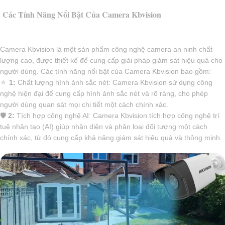
Các Tính Năng Nổi Bật Của Camera Kbvision
Camera Kbvision là một sản phẩm công nghệ camera an ninh chất
lượng cao, được thiết kế để cung cấp giải pháp giám sát hiệu quả cho
người dùng. Các tính năng nổi bật của Camera Kbvision bao gồm:
🔅
1:
Chất lượng hình ảnh sắc nét: Camera Kbvision sử dụng công
nghệ hiện đại để cung cấp hình ảnh sắc nét và rõ ràng, cho phép
người dùng quan sát mọi chi tiết một cách chính xác.
🛡
2:
Tích hợp công nghệ AI: Camera Kbvision tích hợp công nghệ trí
tuệ nhân tạo (AI) giúp nhận diện và phân loại đối tượng một cách
chính xác, từ đó cung cấp khả năng giám sát hiệu quả và thông minh.