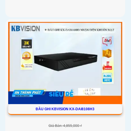
ĐẦU GHI KBVISION KX-DAI8108H3
Giá Bán: 4,855,000 ₫