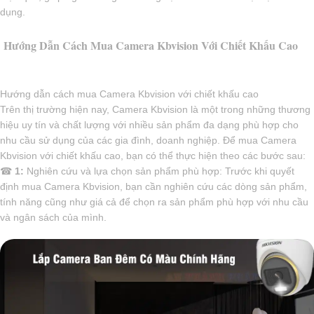
dụng.
Hướng Dẫn Cách Mua Camera Kbvision Với Chiết Khấu Cao
Hướng dẫn cách mua Camera Kbvision với chiết khấu cao
Trên thị trường hiện nay, Camera Kbvision là một trong những thương
hiệu uy tín và chất lượng với nhiều sản phẩm đa dạng phù hợp cho
nhu cầu sử dụng của các gia đình, doanh nghiệp. Để mua Camera
Kbvision với chiết khấu cao, bạn có thể thực hiện theo các bước sau:
☎
1:
Nghiên cứu và lựa chọn sản phẩm phù hợp: Trước khi quyết
định mua Camera Kbvision, bạn cần nghiên cứu các dòng sản phẩm,
tính năng cũng như giá cả để chọn ra sản phẩm phù hợp với nhu cầu
và ngân sách của mình.