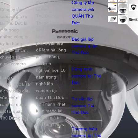
Công ty lắp
Công ty lắp
camera quận
camera wifi
Công ty lắp
Thủ Đức An
QUẬN Thủ
camera giá rẻ
Thành Phát
Đức
tại Thủ Đức là
luôn lấy chất
một trong
lượng sản
những công ty
Báo giá lắp
phẩm camera
uy tín hàng
camera quận
để làm hài lòng
đầu tại tphcm,
Thủ Đức
khách hàng,
chuyên sử
với kinh
dụng camera
Công trình
nghiệm hơn 10
quan sát chính
camera tại Thủ
năm trong
hãng chất
Đức
nghề lắp
lượng, ngoài ra
camera tại
dịch vụ lắp đặt
quận Thủ Đức
sửa chửa
Tư vấn lắp
An Thành Phát
camera quan
camera Tại
luôn mang lại
sát tại quận
Thủ Đức
những giá trị
Thủ Đức giá rẻ
sử dụng cao
Thương hiệu
nhất.
camera tại Thủ