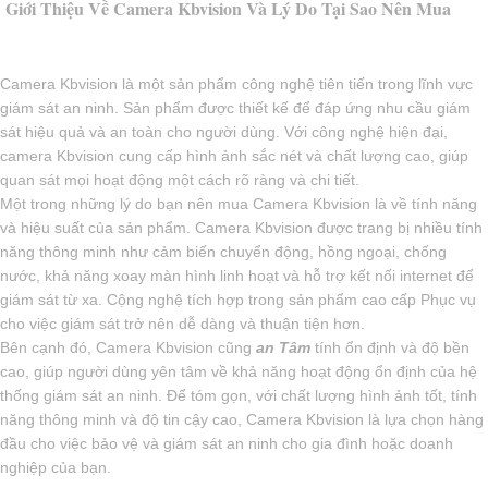
Giới Thiệu Về Camera Kbvision Và Lý Do Tại Sao Nên Mua
Camera Kbvision là một sản phẩm công nghệ tiên tiến trong lĩnh vực
giám sát an ninh. Sản phẩm được thiết kế để đáp ứng nhu cầu giám
sát hiệu quả và an toàn cho người dùng. Với công nghệ hiện đại,
camera Kbvision cung cấp hình ảnh sắc nét và chất lượng cao, giúp
quan sát mọi hoạt động một cách rõ ràng và chi tiết.
Một trong những lý do bạn nên mua Camera Kbvision là về tính năng
và hiệu suất của sản phẩm. Camera Kbvision được trang bị nhiều tính
năng thông minh như cảm biến chuyển động, hồng ngoại, chống
nước, khả năng xoay màn hình linh hoạt và hỗ trợ kết nối internet để
giám sát từ xa. Cộng nghệ tích hợp trong sản phẩm cao cấp Phục vụ
cho việc giám sát trở nên dễ dàng và thuận tiện hơn.
Bên cạnh đó, Camera Kbvision cũng
an Tâm
tính ổn định và độ bền
cao, giúp người dùng yên tâm về khả năng hoạt động ổn định của hệ
thống giám sát an ninh. Để tóm gọn, với chất lượng hình ảnh tốt, tính
năng thông minh và độ tin cậy cao, Camera Kbvision là lựa chọn hàng
đầu cho việc bảo vệ và giám sát an ninh cho gia đình hoặc doanh
nghiệp của bạn.