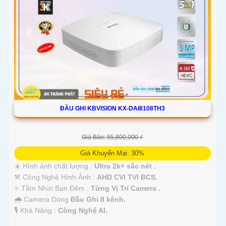
ĐẦU GHI KBVISION KX-DAI8108TH3
Giá Bán: 55,800,000 ₫
Giá Khuyến Mại: 30%
☀️ Hình ảnh chất lượng :
Ultra 2k+ sắc nét .
⚒ Công Nghệ Hình Ảnh :
AHD CVI TVI BCS.
⭐ Tầm Nhìn Ban Đêm :
Từng Vị Trí Camera .
🌧️ Camera Dòng
Đầu Ghi 8 kênh.
️🎙 Khả Năng :
Công Nghệ AI.