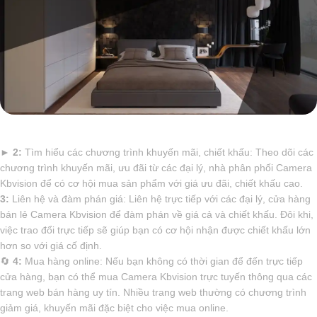
►
2:
Tìm hiểu các chương trình khuyến mãi, chiết khấu: Theo dõi các
chương trình khuyến mãi, ưu đãi từ các đại lý, nhà phân phối Camera
Kbvision để có cơ hội mua sản phẩm với giá ưu đãi, chiết khấu cao.
3:
Liên hệ và đàm phán giá: Liên hệ trực tiếp với các đại lý, cửa hàng
bán lẻ Camera Kbvision để đàm phán về giá cả và chiết khấu. Đôi khi,
việc trao đổi trực tiếp sẽ giúp bạn có cơ hội nhận được chiết khấu lớn
hơn so với giá cố định.
🔄
4:
Mua hàng online: Nếu bạn không có thời gian để đến trực tiếp
cửa hàng, bạn có thể mua Camera Kbvision trực tuyến thông qua các
trang web bán hàng uy tín. Nhiều trang web thường có chương trình
giảm giá, khuyến mãi đặc biệt cho việc mua online.