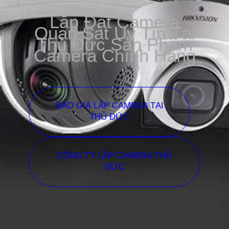
Lắp Đặt Camera
Quan Sát Uy Tín Tại
Thủ Đức Sản Phẩm
Camera Chính Hãng
BÁO GIÁ LẮP CAMERA TẠI
THỦ ĐỨC
CÔNG TY LẮP CAMERA THỦ
ĐỨC