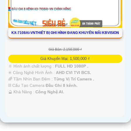
KX-7108AI-VNTHIẾT BỊ GHI HÌNH ĐANG KHUYẾN MÃI KBVISION
Giá Bán: 2,150,000 ₫
Giá Khuyến Mại: 1,500,000 ₫
🔆 Hình ảnh chất lượng :
FULL HD 1080P .
✳️ Công Nghệ Hình Ảnh :
AHD CVI TVI BCS.
🌈 Tầm Nhìn Ban Đêm :
Từng Vị Trí Camera .
⛓ Cấu Tạo Camera
Đầu Ghi 8 kênh.
️🔮 Khả Năng :
Công Nghệ AI.