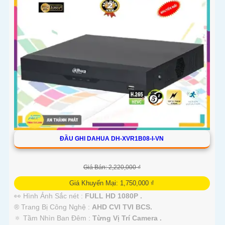
ĐẦU GHI DAHUA DH-XVR1B08-I-VN
Giá Bán: 2,220,000 ₫
Giá Khuyến Mại: 1,750,000 ₫
👀 Hình Ảnh Sắc nét :
FULL HD 1080P .
®️ Trang Bị Công Nghệ :
AHD CVI TVI BCS.
🔅 Tầm Nhìn Ban Đêm :
Từng Vị Trí Camera .