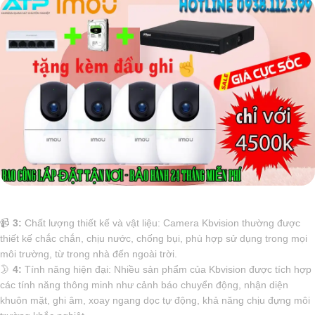
📹
3:
Chất lượng thiết kế và vật liệu: Camera Kbvision thường được
thiết kế chắc chắn, chịu nước, chống bụi, phù hợp sử dụng trong mọi
môi trường, từ trong nhà đến ngoài trời.
🌛
4:
Tính năng hiện đại: Nhiều sản phẩm của Kbvision được tích hợp
các tính năng thông minh như cảnh báo chuyển động, nhận diện
khuôn mặt, ghi âm, xoay ngang dọc tự động, khả năng chịu đựng môi