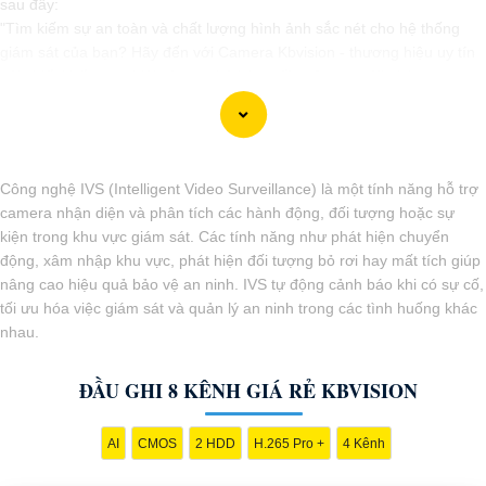
sau đây:
"Tìm kiếm sự an toàn và chất lượng hình ảnh sắc nét cho hệ thống
giám sát của bạn? Hãy đến với Camera Kbvision - thương hiệu uy tín
với chiết khấu cao. Với công nghệ hàng đầu, Camera Kbvision mang
đến cho bạn hình ảnh chất lượng cao, rõ nét và độ tin cậy cao. Đừng
để bất kỳ sự cố nào xảy ra mà không có sự giám sát chuyên nghiệp.
Hãy đầu tư vào Camera Kbvision và yên tâm bảo vệ gia đình và tài
sản của bạn ngay hôm nay!"
Công nghệ IVS (Intelligent Video Surveillance) là một tính năng hỗ trợ
Bạn có thể điều chỉnh và thêm vào nội dung trên để phù hợp với nhu
camera nhận diện và phân tích các hành động, đối tượng hoặc sự
cầu cụ thể của bạn. Chúc bạn thành công!
kiện trong khu vực giám sát. Các tính năng như phát hiện chuyển
động, xâm nhập khu vực, phát hiện đối tượng bỏ rơi hay mất tích giúp
nâng cao hiệu quả bảo vệ an ninh. IVS tự động cảnh báo khi có sự cố,
tối ưu hóa việc giám sát và quản lý an ninh trong các tình huống khác
nhau.
ĐẦU GHI 8 KÊNH GIÁ RẺ KBVISION
AI
CMOS
2 HDD
H.265 Pro +
4 Kênh
'