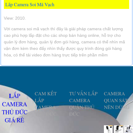
Lắp Camera Soi Mã Vạch
View: 2010.
Với camera soi mã vạch thì đây là giải pháp camera chất lượng
cao phù hợp lắp đặt cho các shop bán hàng online, hỗ trợ cho
quản lý đơn hàng, quản lý đơn gói hàng, camera có thể nhìn mã
vận đơn kèm theo đấy nhìn thấy được quy trình đóng gói hàng
hóa, có thể tải video đơn hàng trực tiếp trên phần mềm
CAM KẾT
TƯ VẤN LẮP
CAMERA
LẮP
LẮP
CAMERA
QUAN SÁT
CAMERA
CAMERA
QUẬN THỦ
NÊN DÙNG
THỦ ĐỨC
THỦ ĐỨC
ĐỨC
GIÁ RẺ