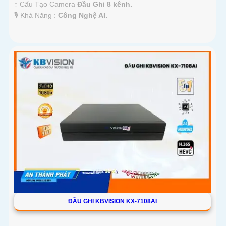
↕️ Cấu Tạo Camera
Đầu Ghi 8 kênh.
️🎙 Khả Năng :
Công Nghệ AI.
ĐẦU GHI KBVISION KX-7108AI