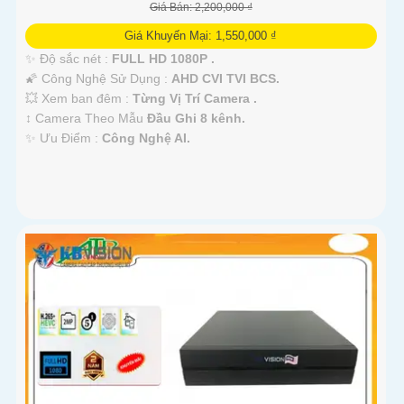
Giá Bán: 2,200,000 ₫
Giá Khuyến Mại: 1,550,000 ₫
✨ Độ sắc nét :
FULL HD 1080P .
🌠 Công Nghệ Sử Dụng :
AHD CVI TVI BCS.
💥 Xem ban đêm :
Từng Vị Trí Camera .
↕️ Camera Theo Mẫu
Đầu Ghi 8 kênh.
️✨ Ưu Điểm :
Công Nghệ AI.