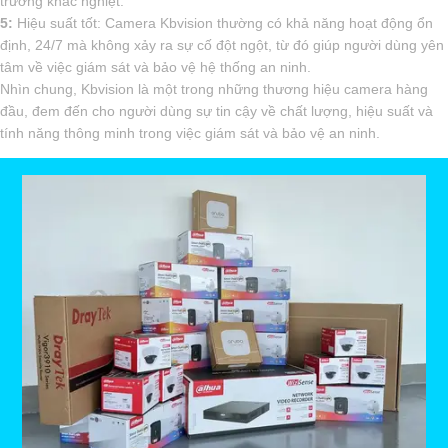
trường khắc nghiệt.
5:
Hiệu suất tốt: Camera Kbvision thường có khả năng hoạt động ổn
định, 24/7 mà không xảy ra sự cố đột ngột, từ đó giúp người dùng yên
tâm về việc giám sát và bảo vệ hệ thống an ninh.
Nhìn chung, Kbvision là một trong những thương hiệu camera hàng
đầu, đem đến cho người dùng sự tin cậy về chất lượng, hiệu suất và
tính năng thông minh trong việc giám sát và bảo vệ an ninh.