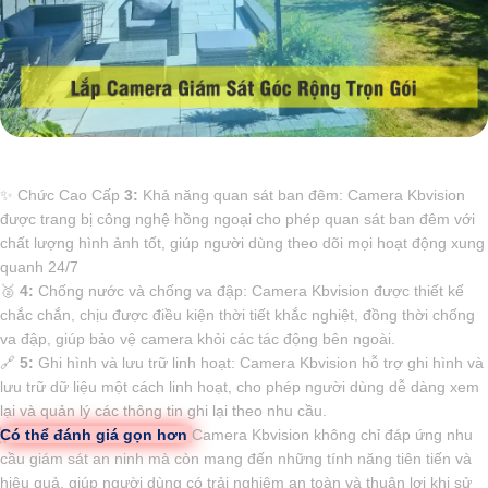
✨ Chức Cao Cấp
3:
Khả năng quan sát ban đêm: Camera Kbvision
được trang bị công nghệ hồng ngoại cho phép quan sát ban đêm với
chất lượng hình ảnh tốt, giúp người dùng theo dõi mọi hoạt động xung
quanh 24/7
️🥈
4:
Chống nước và chống va đập: Camera Kbvision được thiết kế
chắc chắn, chịu được điều kiện thời tiết khắc nghiệt, đồng thời chống
va đập, giúp bảo vệ camera khỏi các tác động bên ngoài.
🔗
5:
Ghi hình và lưu trữ linh hoạt: Camera Kbvision hỗ trợ ghi hình và
lưu trữ dữ liệu một cách linh hoạt, cho phép người dùng dễ dàng xem
lại và quản lý các thông tin ghi lại theo nhu cầu.
Có thể đánh giá gọn hơn
Camera Kbvision không chỉ đáp ứng nhu
cầu giám sát an ninh mà còn mang đến những tính năng tiên tiến và
hiệu quả, giúp người dùng có trải nghiệm an toàn và thuận lợi khi sử