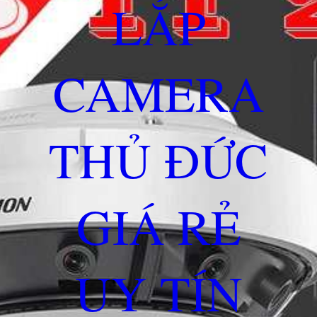
LẮP
CAMERA
THỦ ĐỨC
GIÁ RẺ
UY TÍN