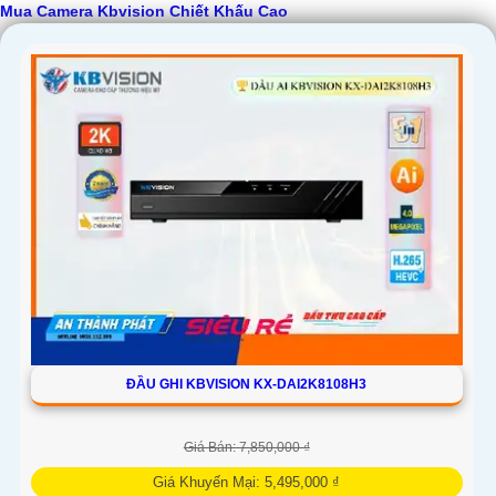
Mua Camera Kbvision Chiết Khấu Cao
ĐẦU GHI KBVISION KX-DAI2K8108H3
Giá Bán: 7,850,000 ₫
Giá Khuyến Mại: 5,495,000 ₫