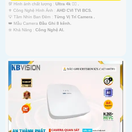
💯 Hình ảnh chất lượng :
Ultra 4k 👍🏾 .
⚜️ Công Nghệ Hình Ảnh :
AHD CVI TVI BCS.
💡 Tầm Nhìn Ban Đêm :
Từng Vị Trí Camera .
👑 Mẫu Camera
Đầu Ghi 8 kênh.
️☣️ Khả Năng :
Công Nghệ AI.