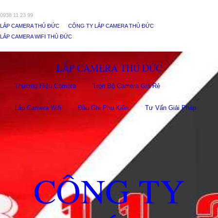
0938 11 23 99
LẮP CAMERA THỦ ĐỨC
CÔNG TY LẮP CAMERA THỦ ĐỨC
LẮP CAMERA WIFI THỦ ĐỨC
LẮP CAMERA THỦ ĐỨC
Thương Hiệu Camera
Trọn Bộ Camera Giá Rẻ
Lắp Camera Wifi
Đầu Ghi Phụ Kiên
Tư Vấn Giải Pháp
CÔNG TY