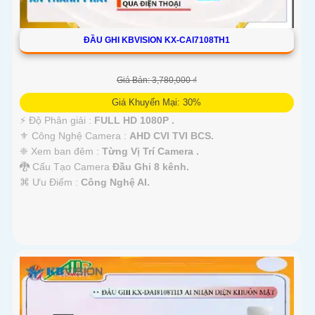
ĐẦU GHI KBVISION KX-CAI7108TH1
Giá Bán: 3,780,000 ₫
Giá Khuyến Mại: 30%
️⚡ Độ Phân giải :
FULL HD 1080P .
⚜️ Công Nghệ Camera :
AHD CVI TVI BCS.
❈ Xem ban đêm :
Từng Vị Trí Camera .
🐉️ Cấu Tạo Camera
Đầu Ghi 8 kênh.
️⌘ Ưu Điểm :
Công Nghệ AI.