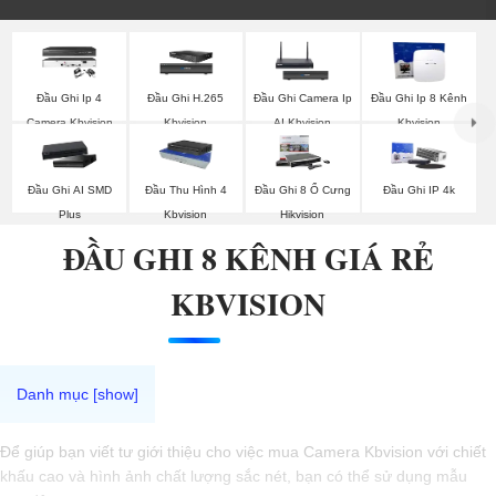
Đầu Ghi Ip 4
Đầu Ghi H.265
Đầu Ghi Camera Ip
Đầu Ghi Ip 8 Kênh
Camera Kbvision
Kbvision
AI Kbvision
Kbvision
Đầu Ghi AI SMD
Đầu Thu Hình 4
Đầu Ghi 8 Ổ Cưng
Đầu Ghi IP 4k
Plus
Kbvision
Hikvision
ĐẦU GHI 8 KÊNH GIÁ RẺ
KBVISION
Để giúp bạn viết tư giới thiệu cho việc mua Camera Kbvision với chiết
khấu cao và hình ảnh chất lượng sắc nét, bạn có thể sử dụng mẫu