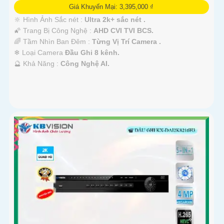
Giá Khuyến Mại: 3,395,000 ₫
🔆 Hình Ảnh Sắc nét :
Ultra 2k+ sắc nét .
🌠 Trang Bị Công Nghệ :
AHD CVI TVI BCS.
🌈 Tầm Nhìn Ban Đêm :
Từng Vị Trí Camera .
❄ Loại Camera
Đầu Ghi 8 kênh.
️🔮 Khả Năng :
Công Nghệ AI.