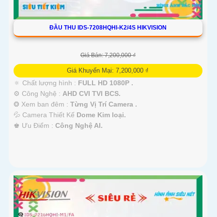
ĐẦU THU IDS-7208HQHI-K2/4S HIKVISION
Giá Bán: 7,200,000 ₫
Giá Khuyến Mại: 7,200,000 ₫
🔅 Chất lượng hình :
FULL HD 1080P .
⚙ Công Nghệ :
AHD CVI TVI BCS.
❂ Xem ban đêm :
Từng Vị Trí Camera .
💦 Camera Thiết Kế
Dome Kim loại.
️♚ Ưu Điểm :
Công Nghệ AI.