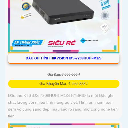
ĐẦU GHI HÌNH HIKVISION IDS-7208HUHI-M1/S
Giá Bán: 7,090,000 ₫
Giá Khuyến Mại: 4,950,000 ₫
Đầu thu KTS iDS-7208HUHI-M1/S HYBRID là một Đầu ghi
chất lượng với nhiều tính năng ưu việt. Hình ảnh xem ban
đêm vô cùng sáng đẹp, màu sắc rõ ràng nhờ công nghệ tiên
tiến