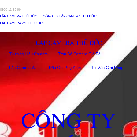
0938 11 23 99
LẮP CAMERA THỦ ĐỨC
CÔNG TY LẮP CAMERA THỦ ĐỨC
LẮP CAMERA WIFI THỦ ĐỨC
LẮP CAMERA THỦ ĐỨC
Thương Hiệu Camera
Trọn Bộ Camera Giá Rẻ
Lắp Camera Wifi
Đầu Ghi Phụ Kiên
Tư Vấn Giải Pháp
CÔNG TY