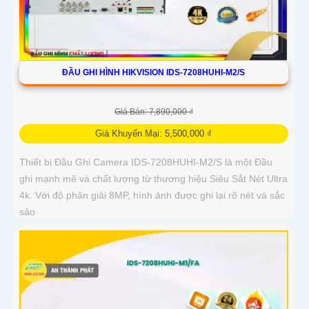
ĐẦU GHI HÌNH HIKVISION IDS-7208HUHI-M2/S
Giá Bán: 7,890,000 ₫
Giá Khuyến Mại: 5,500,000 ₫
Thiết bị Đầu Ghi Camera IDS-7208HUHI-M2/S là một Đầu
ghi mạnh mẽ và chất lượng từ thương hiệu Siêu Sắt Nét Ultra
4k. Với độ phân giải 8MP, hình ảnh được ghi lại rõ nét và sắc
sảo