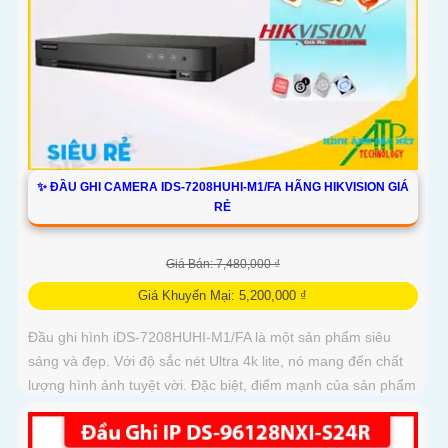
✨ ĐẦU GHI CAMERA IDS-7208HUHI-M1/FA HÃNG HIKVISION GIÁ
RẺ
Giá Bán: 7,480,000 ₫
Giá Khuyến Mại: 5,200,000 ₫
Đầu ghi hình iDS-7208HUHI-M1/FA là một sản phẩm siêu
sáng và đẹp. Với độ sắc nét Ultra 4k lite, nó mang đến chất
lượng hình ảnh tuyệt vời. Đặc biệt, điểm mạnh của sản phẩm
này...