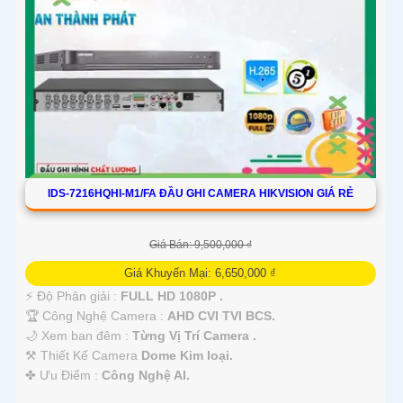
IDS-7216HQHI-M1/FA ĐẦU GHI CAMERA HIKVISION GIÁ RẺ
Giá Bán: 9,500,000 ₫
Giá Khuyến Mại: 6,650,000 ₫
️⚡ Độ Phân giải :
FULL HD 1080P .
🏆 Công Nghệ Camera :
AHD CVI TVI BCS.
🌙 Xem ban đêm :
Từng Vị Trí Camera .
⚒ Thiết Kế Camera
Dome Kim loại.
️✤ Ưu Điểm :
Công Nghệ AI.