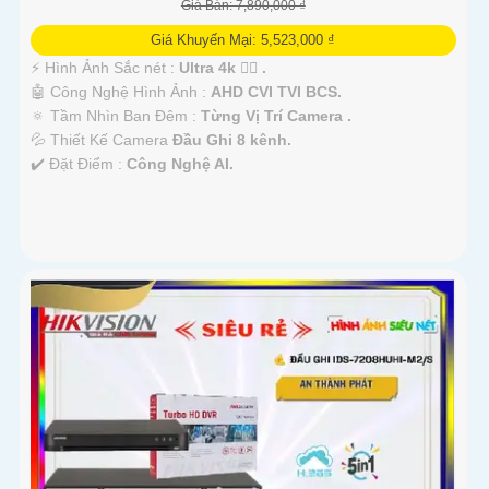
Giá Bán: 7,890,000 ₫
Giá Khuyến Mại: 5,523,000 ₫
️⚡ Hình Ảnh Sắc nét :
Ultra 4k 👍🏾 .
🤖️ Công Nghệ Hình Ảnh :
AHD CVI TVI BCS.
🔅 Tầm Nhìn Ban Đêm :
Từng Vị Trí Camera .
💦 Thiết Kế Camera
Đầu Ghi 8 kênh.
️✔️ Đặt Điểm :
Công Nghệ AI.