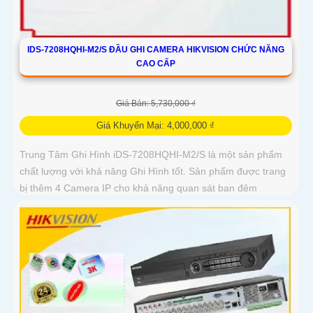
IDS-7208HQHI-M2/S ĐẦU GHI CAMERA HIKVISION CHỨC NĂNG
CAO CẤP
Giá Bán: 5,730,000 ₫
Giá Khuyến Mại: 4,000,000 ₫
Trung Tâm Ghi Hình iDS-7208HQHI-M2/S là một sản phẩm
chất lượng với khả năng Ghi Hình tốt. Sản phẩm được trang
bị thêm 4 Camera IP cho khả năng quan sát ban đêm