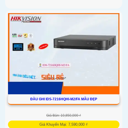
'
ĐẦU GHI IDS-7216HQHI-M2/FA MẪU ĐẸP
Giá Bán: 10,850,000 ₫
Giá Khuyến Mại: 7,590,000 ₫