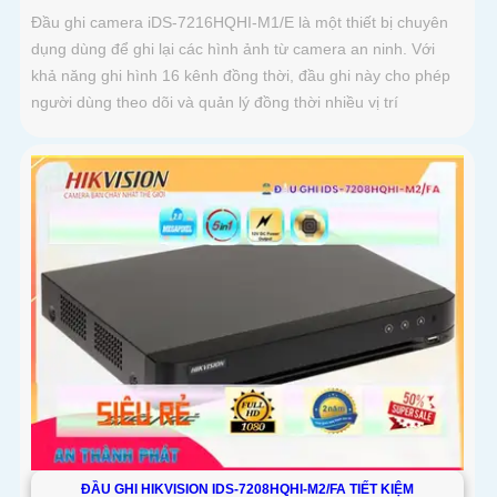
Đầu ghi camera iDS-7216HQHI-M1/E là một thiết bị chuyên
dụng dùng để ghi lại các hình ảnh từ camera an ninh. Với
khả năng ghi hình 16 kênh đồng thời, đầu ghi này cho phép
người dùng theo dõi và quản lý đồng thời nhiều vị trí
ĐẦU GHI HIKVISION IDS-7208HQHI-M2/FA TIẾT KIỆM