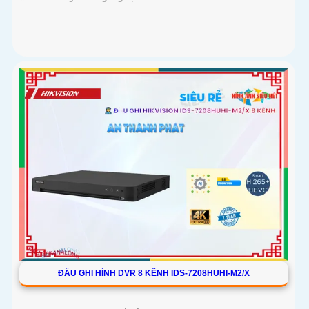
ĐẦU GHI HÌNH DVR 8 KÊNH IDS-7208HUHI-M2/X