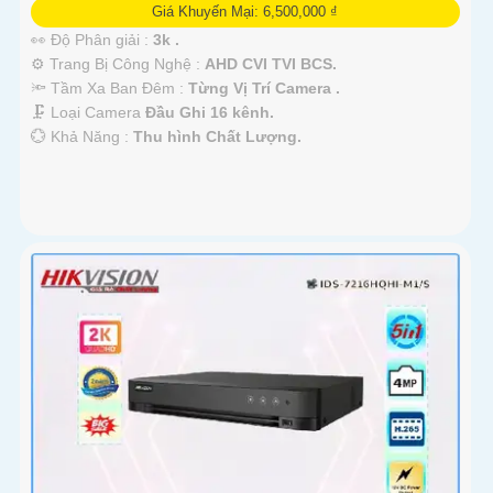
Giá Khuyến Mại: 6,500,000 ₫
👀 Độ Phân giải :
3k .
⚙ Trang Bị Công Nghệ :
AHD CVI TVI BCS.
🔦 Tầm Xa Ban Đêm :
Từng Vị Trí Camera .
🗜️ Loại Camera
Đầu Ghi 16 kênh.
️💮 Khả Năng :
Thu hình Chất Lượng.