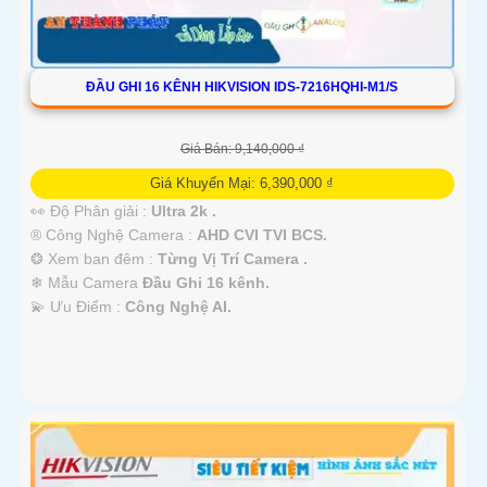
ĐẦU GHI 16 KÊNH HIKVISION IDS-7216HQHI-M1/S
Giá Bán: 9,140,000 ₫
Giá Khuyến Mại: 6,390,000 ₫
👀 Độ Phân giải :
Ultra 2k .
®️ Công Nghệ Camera :
AHD CVI TVI BCS.
❂ Xem ban đêm :
Từng Vị Trí Camera .
❄ Mẫu Camera
Đầu Ghi 16 kênh.
️💫 Ưu Điểm :
Công Nghệ AI.