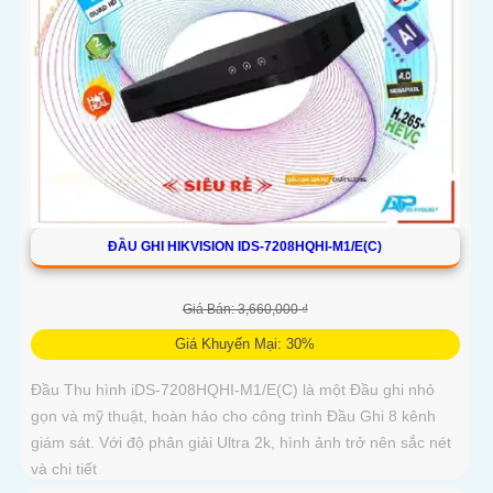
ĐẦU GHI HIKVISION IDS-7208HQHI-M1/E(C)
Giá Bán: 3,660,000 ₫
Giá Khuyến Mại: 30%
Đầu Thu hình iDS-7208HQHI-M1/E(C) là một Đầu ghi nhỏ
gọn và mỹ thuật, hoàn hảo cho công trình Đầu Ghi 8 kênh
giám sát. Với độ phân giải Ultra 2k, hình ảnh trở nên sắc nét
và chi tiết