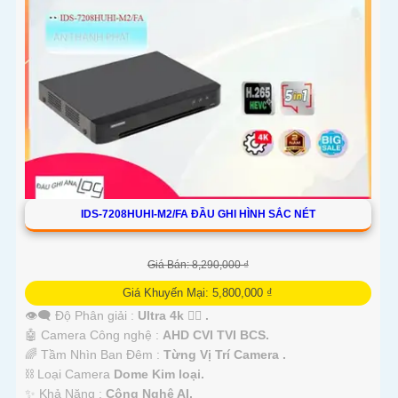
IDS-7208HUHI-M2/FA ĐẦU GHI HÌNH SẮC NÉT
Giá Bán: 8,290,000 ₫
Giá Khuyến Mại: 5,800,000 ₫
👁️‍🗨 Độ Phân giải :
Ultra 4k 👍🏾 .
🤖️ Camera Công nghệ :
AHD CVI TVI BCS.
🌈 Tầm Nhìn Ban Đêm :
Từng Vị Trí Camera .
⛓ Loại Camera
Dome Kim loại.
️✨ Khả Năng :
Công Nghệ AI.