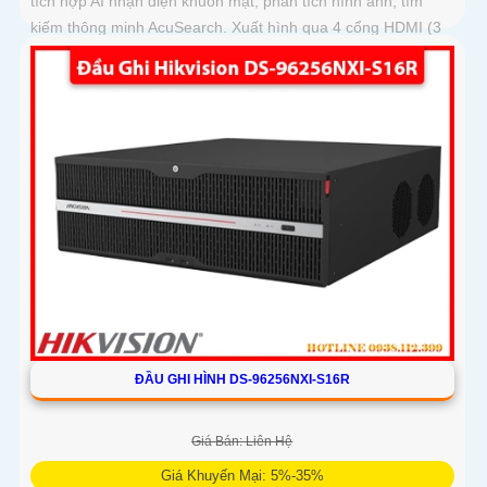
tích hợp AI nhận diện khuôn mặt, phân tích hình ảnh, tìm
kiếm thông minh AcuSearch. Xuất hình qua 4 cổng HDMI (3
cổng 4K, 1 cổng 8K) và 2 VGA
ĐẦU GHI HÌNH DS-96256NXI-S16R
Giá Bán: Liên Hệ
Giá Khuyến Mại: 5%-35%