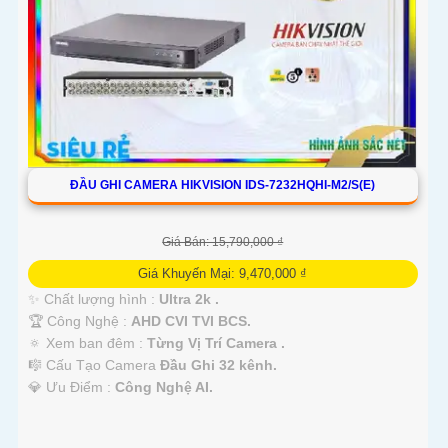
Kết luận
Camera Hikvision không chỉ mang đến sự an toàn và bảo vệ cho ngôi
nhà hoặc doanh nghiệp của bạn, mà còn là lựa chọn thông minh với
giá cả phải chăng và hình ảnh chất lượng sắc nét. Hãy đầu tư vào an
ninh và yên tâm hơn với Camera Hikvision!
Hy vọng rằng bài viết giới thiệu trên sẽ giúp bạn thu hút được khách
hàng quan tâm đến sản phẩm Camera Hikvision giá rẻ và chất lượng.
ĐẦU GHI CAMERA HIKVISION IDS-7232HQHI-M2/S(E)
Giá Bán: 15,790,000 ₫
Giá Khuyến Mại: 9,470,000 ₫
✨ Chất lượng hình :
Ultra 2k .
🏆 Công Nghệ :
AHD CVI TVI BCS.
🔅 Xem ban đêm :
Từng Vị Trí Camera .
🎼️ Cấu Tạo Camera
Đầu Ghi 32 kênh.
️💎 Ưu Điểm :
Công Nghệ AI.