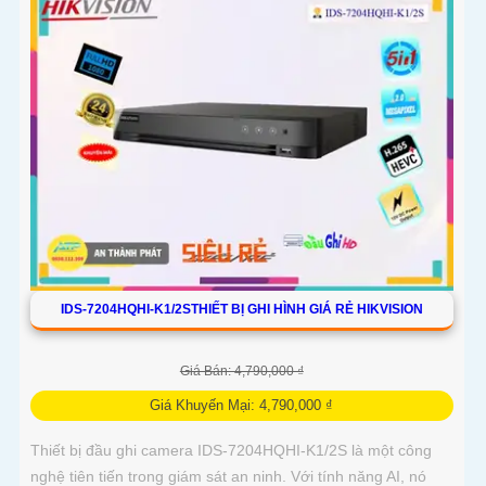
IDS-7204HQHI-K1/2STHIẾT BỊ GHI HÌNH GIÁ RẺ HIKVISION
Giá Bán: 4,790,000 ₫
Giá Khuyến Mại: 4,790,000 ₫
Thiết bị đầu ghi camera IDS-7204HQHI-K1/2S là một công
nghệ tiên tiến trong giám sát an ninh. Với tính năng AI, nó