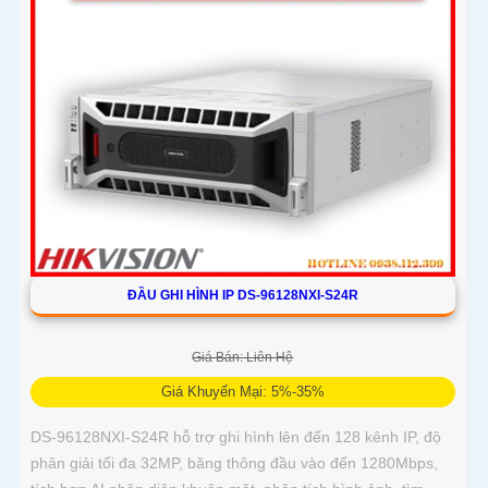
ĐẦU GHI HÌNH IP DS-96128NXI-S24R
Giá Bán: Liên Hệ
Giá Khuyến Mại: 5%-35%
DS-96128NXI-S24R hỗ trợ ghi hình lên đến 128 kênh IP, độ
phân giải tối đa 32MP, băng thông đầu vào đến 1280Mbps,