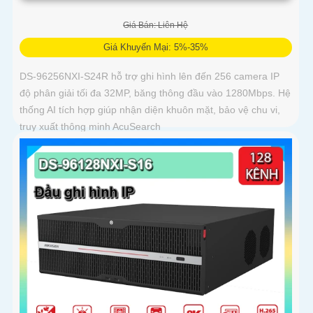
Giá Bán: Liên Hệ
Giá Khuyến Mại: 5%-35%
DS-96256NXI-S24R hỗ trợ ghi hình lên đến 256 camera IP
độ phân giải tối đa 32MP, băng thông đầu vào 1280Mbps. Hệ
thống AI tích hợp giúp nhận diện khuôn mặt, bảo vệ chu vi,
truy xuất thông minh AcuSearch