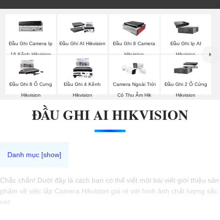
Đầu Ghi Camera Ip
Đầu Ghi AI Hikvision
Đầu Ghi 8 Camera
Đầu Ghi Ip AI
16 Kênh Hikvision
Hikvision
Hikvision
Đầu Ghi 8 Ổ Cưng
Đầu Ghi 4 Kênh
Camera Ngoài Trời
Đầu Ghi 2 Ổ Cứng
Hikvision
Hikvision
Có Thu Âm Hik
Hikvision
ĐẦU GHI AI HIKVISION
Chắc chắn! Dưới đây là cách bạn có thể viết một bài viết giới thiệu sản
phẩm về việc lắp Camera Hikvision giá rẻ với hình ảnh chất lượng sắc
nét: