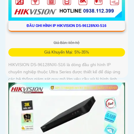
ĐẦU GHI HÌNH IP HIKVISION DS-96128NXI-S16
Giá Bán: liên hệ
Giá Khuyến Mại: 5%-35%
HIKVISION DS‑96128NXI‑S16 là dòng đầu ghi hình IP
chuyên nghiệp thuộc Ultra Series được thiết kế để đáp ứng
các hệ thống giám sát quy mô lớn,yêu cầu xử lý hình ảnh
chất lượng cao quản lý nhiều camera và lưu trữ hiệu quả