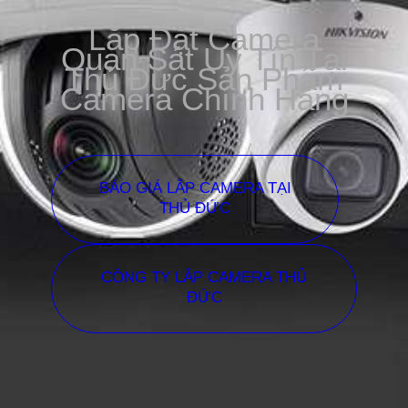
Lắp Đặt Camera
Quan Sát Uy Tín Tại
Thủ Đức Sản Phẩm
Camera Chính Hãng
BÁO GIÁ LẮP CAMERA TẠI
THỦ ĐỨC
CÔNG TY LẮP CAMERA THỦ
ĐỨC