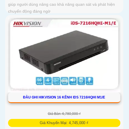
giúp người dùng nâng cao khả năng quan sát và phát hiện
chuyển động đáng ngờ
ĐẦU GHI HIKVISION 16 KÊNH IDS 7216HQHI M1/E
Giá Bán: 6,780,000 ₫
Giá Khuyến Mại: 4,745,000 ₫