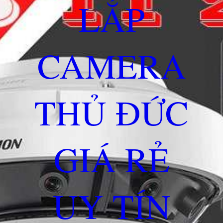
LẮP
CAMERA
THỦ ĐỨC
GIÁ RẺ
UY TÍN