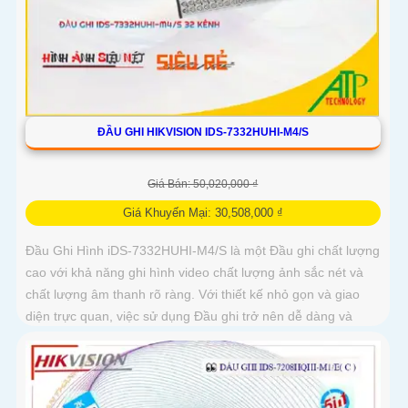
ĐẦU GHI HIKVISION IDS-7332HUHI-M4/S
Giá Bán: 50,020,000 ₫
Giá Khuyến Mại: 30,508,000 ₫
Đầu Ghi Hình iDS-7332HUHI-M4/S là một Đầu ghi chất lượng
cao với khả năng ghi hình video chất lượng ảnh sắc nét và
chất lượng âm thanh rõ ràng. Với thiết kế nhỏ gọn và giao
diện trực quan, việc sử dụng Đầu ghi trở nên dễ dàng và
thuận tiện