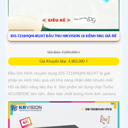
IDS-7216HQHI-M1/XT ĐẦU THU HIKVISION 16 KÊNH 5IN1 GIÁ RẺ
Giá Bán: 7,090,000 ₫
Giá Khuyến Mại: 4,963,000 ₫
Đầu Ghi Hình chuyên dụng iDS-7216HQHI-M1/XT là giải
pháp an ninh hiệu quả với khả năng nhận diện khuôn mặt
HD và điện năng tiêu thụ ít. Sản phẩm sử dụng chip Turbo
ACUSENSE tiên tiến, đảm bảo chất lượng hình ảnh camera
sắc nét cả ban đêm