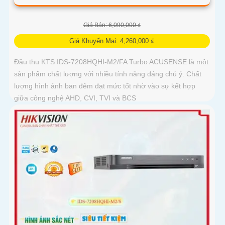
Giá Bán: 6,090,000 ₫
Giá Khuyến Mại: 4,260,000 ₫
Đầu thu KTS IDS-7208HQHI-M2/FA Turbo ACUSENSE là một
sản phẩm chất lượng với nhiều tính năng đáng chú ý. Chất
lượng hình ảnh ban đêm đạt mức tốt nhờ vào sự kết hợp
giữa công nghệ AHD, CVI, TVI và BCS