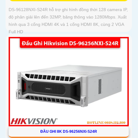
DS-96128NXI-S24R hỗ trợ ghi hình đồng thời 128 camera IP,
độ phân giải lên đến 32MP, băng thông vào 1280Mbps. Xuất
hình qua 3 cổng HDMI 4K và 1 cổng HDMI 8K, cùng 2 VGA
Full HD
ĐẦU GHI 8K DS-96256NXI-S24R