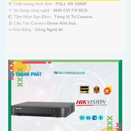
💯 Chất lượng hình Ảnh :
FULL HD 1080P .
⚛️ Sử dụng công nghệ :
AHD CVI TVI BCS.
🌔 Tầm Nhìn Ban Đêm :
Từng Vị Trí Camera .
🕉️ Cấu Tạo Camera
Dome Kim loại.
️⇝ Khả Năng :
Công Nghệ AI.