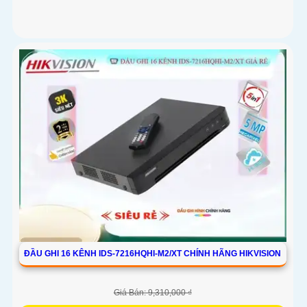
ĐẦU GHI 16 KÊNH IDS-7216HQHI-M2/XT CHÍNH HÃNG HIKVISION
Giá Bán: 9,310,000 ₫