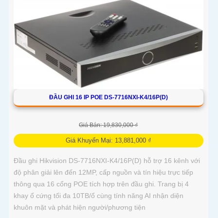
ĐẦU GHI 16 IP POE DS-7716NXI-K4/16P(D)
Giá Bán: 19,830,000 ₫
Giá Khuyến Mại: 13,881,000 ₫
Đầu ghi Hikvision DS-7716NXI-K4/16P(D) hỗ trợ 16 kênh với
độ phân giải lên đến 12MP, cấp nguồn và tín hiệu trực tiếp
thông qua 16 cổng POE tích hợp trên đầu ghi. Trang bị 4
khay ổ cứng tối đa 10TB/ổ cùng tính năng AI nhận diện
khuôn mặt và phát hiện người/phương tiện