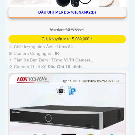
ĐẦU GHI IP 16 DS-7616NXI-K2(D)
Giá Bán: 7,270,000 ₫
Giá Khuyến Mại: 5,089,000 ₫
🔅 Chất lượng hình Ảnh :
Ultra 8k .
⚙ Camera Công nghệ :
IP.
🔅 Tầm Xa Ban Đêm :
Từng Vị Trí Camera .
💢 Camera Thiết Kế
Đầu Ghi 16 kênh.
️🛃 Đặt Điểm :
Công Nghệ AI.