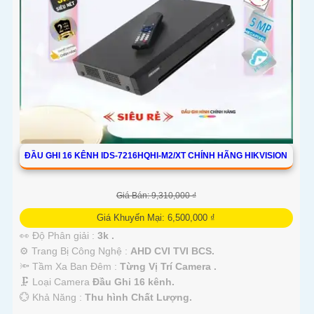
ĐẦU GHI 16 KÊNH IDS-7216HQHI-M2/XT CHÍNH HÃNG HIKVISION
Giá Bán: 9,310,000 ₫
Giá Khuyến Mại: 6,500,000 ₫
👀 Độ Phân giải :
3k .
⚙ Trang Bị Công Nghệ :
AHD CVI TVI BCS.
🔦 Tầm Xa Ban Đêm :
Từng Vị Trí Camera .
🗜️ Loại Camera
Đầu Ghi 16 kênh.
️💮 Khả Năng :
Thu hình Chất Lượng.