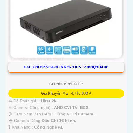
ĐẦU GHI HIKVISION 16 KÊNH IDS 7216HQHI M1/E
Giá Bán: 6,780,000 ₫
Giá Khuyến Mại: 4,745,000 ₫
☀️ Độ Phân giải :
Ultra 2k .
⚛️ Camera Công nghệ :
AHD CVI TVI BCS.
🌛 Tầm Nhìn Ban Đêm :
Từng Vị Trí Camera .
🌧️ Camera Dòng
Đầu Ghi 16 kênh.
️🎙 Khả Năng :
Công Nghệ AI.