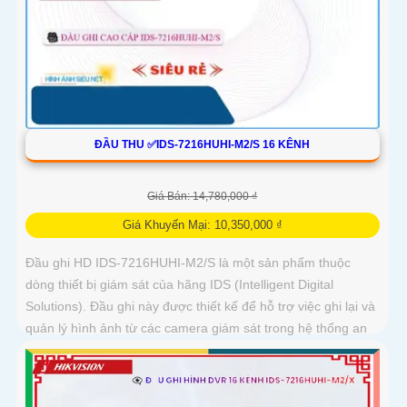
ĐẦU THU ✅IDS-7216HUHI-M2/S 16 KÊNH
Giá Bán: 14,780,000 ₫
Giá Khuyến Mại: 10,350,000 ₫
Đầu ghi HD IDS-7216HUHI-M2/S là một sản phẩm thuộc
dòng thiết bị giám sát của hãng IDS (Intelligent Digital
Solutions). Đầu ghi này được thiết kế để hỗ trợ việc ghi lại và
quản lý hình ảnh từ các camera giám sát trong hệ thống an
ninh