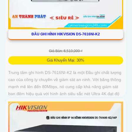
ĐẦU GHI HÌNH HIKVISION DS-7616NI-K2
Giá Bán: 6,510,000 ₫
Giá Khuyến Mại: 30%
Trung tâm ghi hình DS-7616NI-K2 là một Đầu ghi chất lượng
cao của công ty chuyên về giám sát an ninh. Với băng thông
mạnh mẽ lên đến 80Mbps, nó cung cấp khả năng giám sát
ban đêm hiệu quả với hình ảnh siêu sắc nét Ultra 4K đạt độ
phân giải 8MP