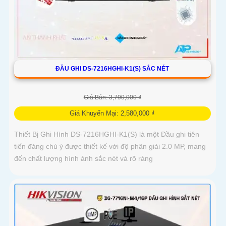
ĐẦU GHI DS-7216HGHI-K1(S) SẮC NÉT
Giá Bán: 3,790,000 ₫
Giá Khuyến Mại: 2,580,000 ₫
Thiết Bị Ghi Hình DS-7216HGHI-K1(S) là một Đầu ghi tiên
tiến đáng chú ý được thiết kế với độ phân giải 2.0 MP, mang
đến chất lượng hình ảnh sắc nét và rõ ràng