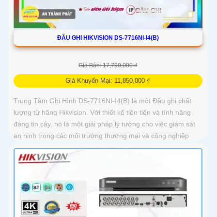
ĐẦU GHI HIKVISION DS-7716NI-I4(B)
Giá Bán: 17,790,000 ₫
Giá Khuyến Mại: 11,850,000 ₫
Trung Tâm Ghi Hình DS-7716NI-I4(B) là một Đầu ghi chất
lượng từ hãng Hikvision. Với thiết kế tiên tiến và tính năng
đáng tin cậy, nó là một giải pháp lý tưởng cho việc giám sát
an ninh trong các môi trường thương mại và công nghiệp