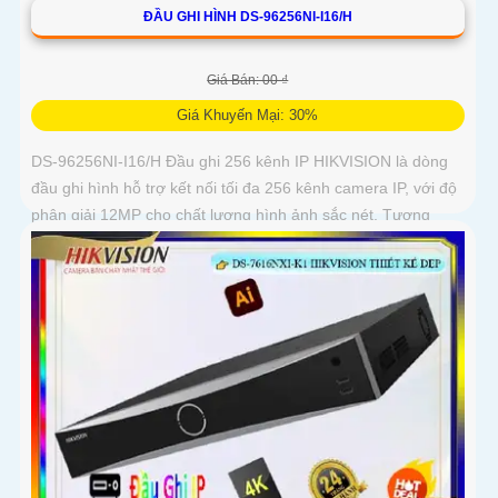
ĐẦU GHI HÌNH DS-96256NI-I16/H
Giá Bán: 00 ₫
Giá Khuyến Mại: 30%
DS-96256NI-I16/H Đầu ghi 256 kênh IP HIKVISION là dòng
đầu ghi hình hỗ trợ kết nối tối đa 256 kênh camera IP, với độ
phân giải 12MP cho chất lượng hình ảnh sắc nét. Tương
thích với tín hiệu ngõ ra: 2 HDMI, 1VGA