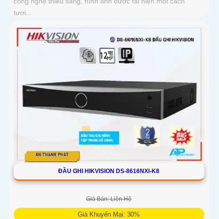
công nghệ thiếu sáng, hình ảnh được tái hiện một cách
tươi...
ĐẦU GHI HIKVISION DS-8616NXI-K8
Giá Bán: Liên Hệ
Giá Khuyến Mại: 30%