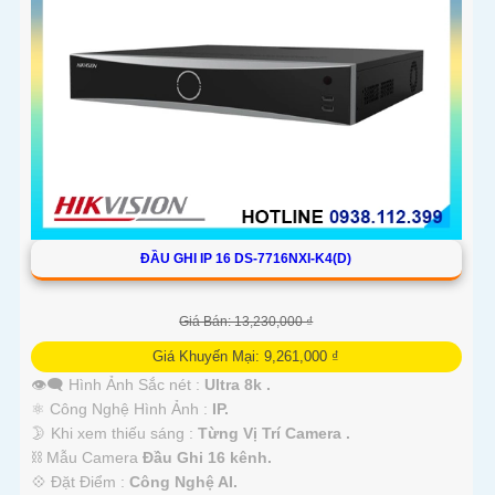
Kết luận
Camera Hikvision không chỉ mang đến sự an toàn và bảo vệ cho ngôi
nhà hoặc doanh nghiệp của bạn, mà còn là lựa chọn thông minh với
giá cả phải chăng và hình ảnh chất lượng sắc nét. Hãy đầu tư vào an
ninh và yên tâm hơn với Camera Hikvision!
Hy vọng rằng bài viết giới thiệu trên sẽ giúp bạn thu hút được khách
hàng quan tâm đến sản phẩm Camera Hikvision giá rẻ và chất lượng.
ĐẦU GHI IP 16 DS-7716NXI-K4(D)
Giá Bán: 13,230,000 ₫
Giá Khuyến Mại: 9,261,000 ₫
👁️‍🗨 Hình Ảnh Sắc nét :
Ultra 8k .
⚛️ Công Nghệ Hình Ảnh :
IP.
🌛 Khi xem thiếu sáng :
Từng Vị Trí Camera .
⛓ Mẫu Camera
Đầu Ghi 16 kênh.
️💠 Đặt Điểm :
Công Nghệ AI.