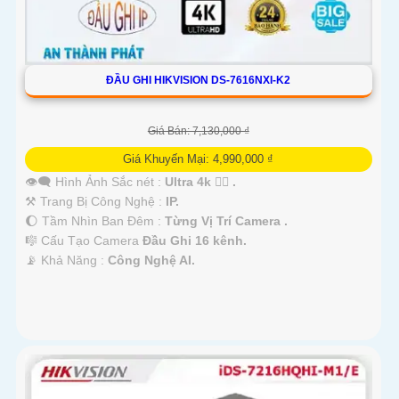
ĐẦU GHI HIKVISION DS-7616NXI-K2
Giá Bán: 7,130,000 ₫
Giá Khuyến Mại: 4,990,000 ₫
👁️‍🗨 Hình Ảnh Sắc nét :
Ultra 4k 👍🏾 .
⚒ Trang Bị Công Nghệ :
IP.
🌔 Tầm Nhìn Ban Đêm :
Từng Vị Trí Camera .
🎼️ Cấu Tạo Camera
Đầu Ghi 16 kênh.
️📡 Khả Năng :
Công Nghệ AI.