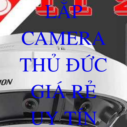
LẮP
CAMERA
THỦ ĐỨC
GIÁ RẺ
UY TÍN