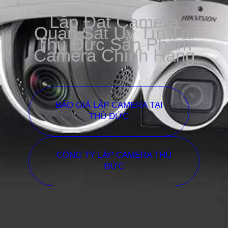
Lắp Đặt Camera
Quan Sát Uy Tín Tại
Thủ Đức Sản Phẩm
Camera Chính Hãng
BÁO GIÁ LẮP CAMERA TẠI
THỦ ĐỨC
CÔNG TY LẮP CAMERA THỦ
ĐỨC