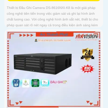
Thiết bị Đầu Ghi Camera DS-8616NXI-K8 là một giải pháp
công nghệ tiên tiến trong việc giám sát và ghi lại hình ảnh
chất lượng cao. Với công nghệ hình ảnh sắt nét, thiết bị cho
phép quan sát rõ nét ngay cả trong điều kiện ánh sáng kém