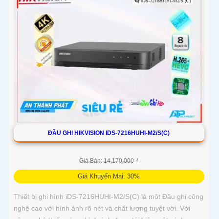
ĐẦU GHI HIKVISION IDS-7216HUHI-M2/S(C)
Giá Bán: 14,170,000 ₫
Giá Khuyến Mại: 30%
Thiết bị ghi hình iDS-7216HUHI-M2/S(C) là một Đầu ghi công
nghệ cao với hình ảnh rõ nét và chất lượng tuyệt vời. Với