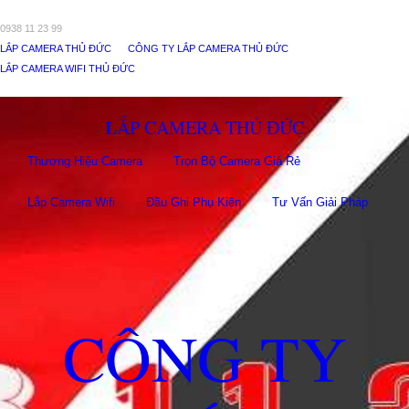
0938 11 23 99
LẮP CAMERA THỦ ĐỨC
CÔNG TY LẮP CAMERA THỦ ĐỨC
LẮP CAMERA WIFI THỦ ĐỨC
LẮP CAMERA THỦ ĐỨC
Thương Hiệu Camera
Trọn Bộ Camera Giá Rẻ
Lắp Camera Wifi
Đầu Ghi Phụ Kiên
Tư Vấn Giải Pháp
CÔNG TY