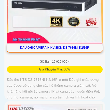
ĐẦU GHI CAMERA HIKVISION DS-7616NI-K2/16P
Giá Bán: 12,920,000 ₫
Giá Khuyến Mại: 30%
Đầu thu KTS DS-7616NI-K2/16P là một Đầu ghi chất lượng
cao được sử dụng cho các hệ thống camera giám sát. Với
khả năng kết nối 16 camera IP và cung cấp nguồn điện PoE
cho mỗi camera, nó mang lại sự tiện ích và linh hoạt cho
người dùng