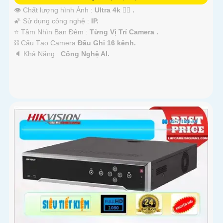
👁 Chất lượng hình Ảnh :
Ultra 4k 👍🏾 .
🌠 Sử dụng công nghệ :
IP.
⭐ Tầm Nhìn Ban Đêm :
Từng Vị Trí Camera .
⛓ Cấu Tạo Camera
Đầu Ghi 16 kênh.
️🔈 Khả Năng :
Công Nghệ AI.