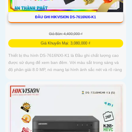
ĐẦU GHI HIKVISION DS-7616NXI-K1
Giá Bán: 4,400,000 ₫
Giá Khuyến Mại: 3,080,000 ₫
Thiết bị thu hình DS-7616NXI-K1 là Đầu ghi chất lượng cao
được sử dụng để xem ban đêm. Với màu sắt trong sáng và
độ phân giải 8.0 MP, nó mang lại hình ảnh sắc nét và rõ ràng