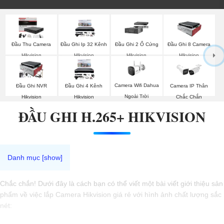
Đầu Thu Camera
Đầu Ghi Ip 32 Kênh
Đầu Ghi 2 Ổ Cứng
Đầu Ghi 8 Camera
Hikvision
Hikvision
Hikvision
Hikvision
Camera Wifi Dahua
Đầu Ghi NVR
Đầu Ghi 4 Kênh
Camera IP Thân
Ngoài Trời
Hikvision
Hikvision
Chắc Chắn
ĐẦU GHI H.265+ HIKVISION
Chắc chắn! Dưới đây là cách bạn có thể viết một bài viết giới thiệu sản
phẩm về việc lắp Camera Hikvision giá rẻ với hình ảnh chất lượng sắc
nét: