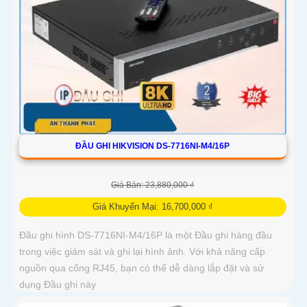
ĐẦU GHI HIKVISION DS-7716NI-M4/16P
Giá Bán: 23,880,000 ₫
Giá Khuyến Mại: 16,700,000 ₫
Đầu ghi hình DS-7716NI-M4/16P là một Đầu ghi hàng đầu
trong việc giám sát và ghi lại hình ảnh. Với khả năng cấp
nguồn qua cổng RJ45, bạn có thể dễ dàng lắp đặt và sử
dụng Đầu ghi này