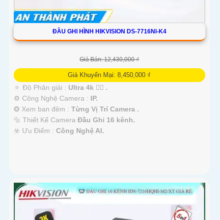
ĐẦU GHI HÌNH HIKVISION DS-7716NI-K4
Giá Bán: 12,430,000 ₫
Giá Khuyến Mại: 8,450,000 ₫
🔅 Độ Phân giải :
Ultra 4k 👍🏾 .
⚙ Công Nghệ Camera :
IP.
❂ Xem ban đêm :
Từng Vị Trí Camera .
🔩 Thiết Kế Camera
Đầu Ghi 16 kênh.
️☣️ Ưu Điểm :
Công Nghệ AI.