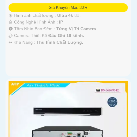
Giá Khuyến Mại: 30%
☀️ Hình ảnh chất lượng :
Ultra 4k 👍🏾 .
🤖️ Công Nghệ Hình Ảnh :
IP.
🌚 Tầm Nhìn Ban Đêm :
Từng Vị Trí Camera .
🤹 Camera Thiết Kế
Đầu Ghi 16 kênh.
️↭ Khả Năng :
Thu hình Chất Lượng.