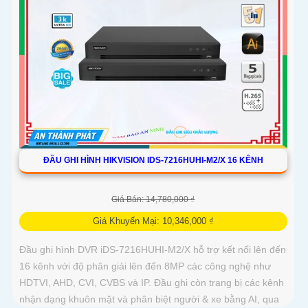
ĐẦU GHI HÌNH HIKVISION IDS-7216HUHI-M2/X 16 KÊNH
Giá Bán: 14,780,000 ₫
Giá Khuyến Mại: 10,346,000 ₫
Đầu ghi hình DVR iDS-7216HUHI-M2/X hỗ trợ kết nối lên đến
16 kênh với độ phân giải lên đến 8MP các công nghệ như
HDTVI, AHD, CVI, CVBS và IP. Đầu ghi còn trang bị các kênh
nhận dạng khuôn mặt và phân biệt người & xe bằng AI, qua