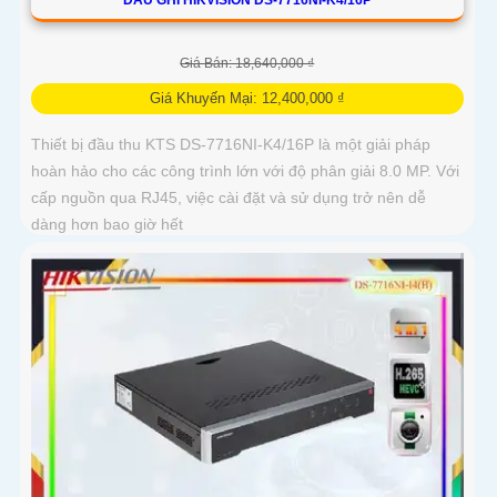
Giá Bán: 18,640,000 ₫
Giá Khuyến Mại: 12,400,000 ₫
Thiết bị đầu thu KTS DS-7716NI-K4/16P là một giải pháp
hoàn hảo cho các công trình lớn với độ phân giải 8.0 MP. Với
cấp nguồn qua RJ45, việc cài đặt và sử dụng trở nên dễ
dàng hơn bao giờ hết