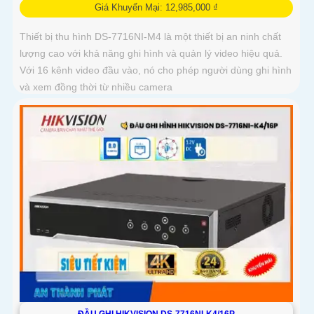
Giá Khuyến Mại: 12,985,000 ₫
Thiết bị thu hình DS-7716NI-M4 là một thiết bị an ninh chất
lượng cao với khả năng ghi hình và quản lý video hiệu quả.
Với 16 kênh video đầu vào, nó cho phép người dùng ghi hình
và xem đồng thời từ nhiều camera
ĐẦU GHI HIKVISION DS-7716NI-K4/16P