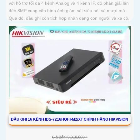
với hỗ trợ tối đa 4 kênh Analog và 4 kênh IP, độ phân giải lên
đến 8MP cung cấp hình ảnh giám sát siêu nét và mượt mà.
Qua đó, đầu ghi còn tích hợp nhận dạng con người và xe cộ,
hỗ trợ cổng xuất hình ảnh HDMI 4K và hỗ trợ ổ cứng lên đến
10TB
ĐẦU GHI 16 KÊNH IDS-7216HQHI-M2/XT CHÍNH HÃNG HIKVISION
Giá Bán: 9,310,000 ₫