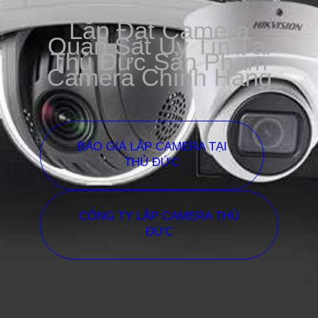
Lắp Đặt Camera
Quan Sát Uy Tín Tại
Thủ Đức Sản Phẩm
Camera Chính Hãng
BÁO GIÁ LẮP CAMERA TẠI
THỦ ĐỨC
CÔNG TY LẮP CAMERA THỦ
ĐỨC