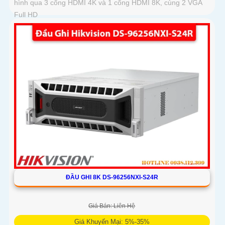
hình qua 3 cổng HDMI 4K và 1 cổng HDMI 8K, cùng 2 VGA
Full HD
ĐẦU GHI 8K DS-96256NXI-S24R
Giá Bán: Liên Hệ
Giá Khuyến Mại: 5%-35%