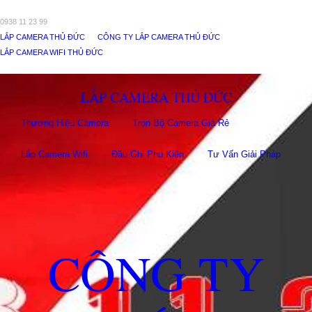
0938 11 23 99
LẮP CAMERA THỦ ĐỨC
CÔNG TY LẮP CAMERA THỦ ĐỨC
LẮP CAMERA WIFI THỦ ĐỨC
LẮP CAMERA THỦ ĐỨC
Thương Hiệu Camera
Trọn Bộ Camera Giá Rẻ
Lắp Camera Wifi
Đầu Ghi Phụ Kiên
Tư Vấn Giải Pháp
CÔNG TY