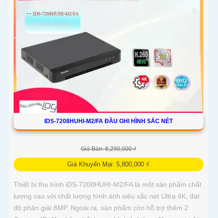
IDS-7208HUHI-M2/FA ĐẦU GHI HÌNH SẮC NÉT
Giá Bán: 8,290,000 ₫
Giá Khuyến Mại: 5,800,000 ₫
Thiết bị thu hình iDS-7208HUHI-M2/FA là một sản phẩm chất
lượng cao với chất lượng hình ảnh siêu sắc nét Ultra 4K, đạt
độ phân giải 8MP. Ngoài ra, sản phẩm còn hỗ trợ thêm 2