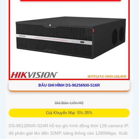
ĐẦU GHI HÌNH DS-96256NXI-S16R
Giá Bán: Liên Hệ
Giá Khuyến Mại: 5%-35%
DS-96128NXI-S24R hỗ trợ ghi hình đồng thời 128 camera IP,
độ phân giải lên đến 32MP, băng thông vào 1280Mbps. Xuất