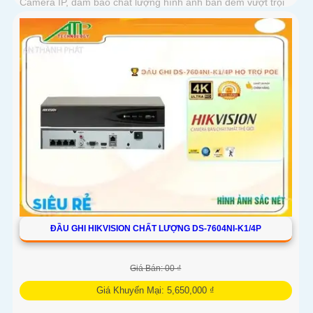
Camera IP, đảm bảo chất lượng hình ảnh ban đêm vượt trội
ĐẦU GHI HIKVISION CHẤT LƯỢNG DS-7604NI-K1/4P
Giá Bán: 00 ₫
Giá Khuyến Mại: 5,650,000 ₫