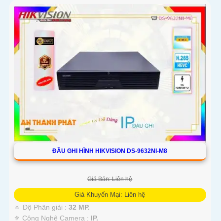
Kết luận
Camera Hikvision không chỉ mang đến sự an toàn và bảo vệ cho ngôi
nhà hoặc doanh nghiệp của bạn, mà còn là lựa chọn thông minh với
giá cả phải chăng và hình ảnh chất lượng sắc nét. Hãy đầu tư vào an
ninh và yên tâm hơn với Camera Hikvision!
Hy vọng rằng bài viết giới thiệu trên sẽ giúp bạn thu hút được khách
hàng quan tâm đến sản phẩm Camera Hikvision giá rẻ và chất lượng.
ĐẦU GHI HÌNH HIKVISION DS-9632NI-M8
Giá Bán: Liên hệ
Giá Khuyến Mại: Liên hệ
🔅 Độ Phân giải :
32 MP.
⚜️ Công Nghệ Camera :
IP.