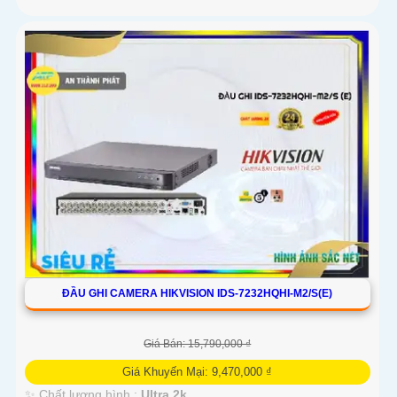
ĐẦU GHI CAMERA HIKVISION IDS-7232HQHI-M2/S(E)
Giá Bán: 15,790,000 ₫
Giá Khuyến Mại: 9,470,000 ₫
✨ Chất lượng hình :
Ultra 2k .