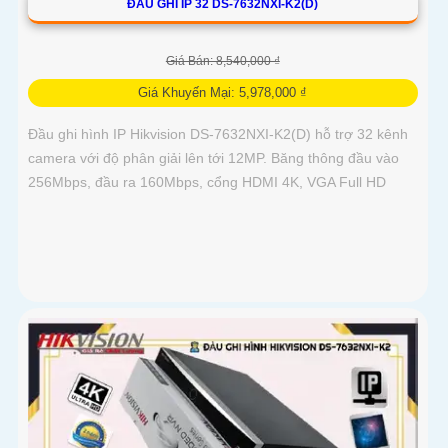
ĐẦU GHI IP 32 DS-7632NXI-K2(D)
Giá Bán: 8,540,000 ₫
Giá Khuyến Mại: 5,978,000 ₫
Đầu ghi hình IP Hikvision DS-7632NXI-K2(D) hỗ trợ 32 kênh
camera với độ phân giải lên tới 12MP. Băng thông đầu vào
256Mbps, đầu ra 160Mbps, cổng HDMI 4K, VGA Full HD