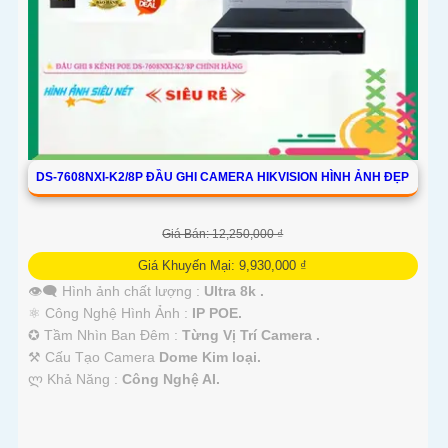
DS-7608NXI-K2/8P ĐẦU GHI CAMERA HIKVISION HÌNH ẢNH ĐẸP
Giá Bán: 12,250,000 ₫
Giá Khuyến Mại: 9,930,000 ₫
👁️‍🗨 Hình ảnh chất lượng :
Ultra 8k .
⚛️ Công Nghệ Hình Ảnh :
IP POE.
✪ Tầm Nhìn Ban Đêm :
Từng Vị Trí Camera .
⚒ Cấu Tạo Camera
Dome Kim loại.
️ლ Khả Năng :
Công Nghệ AI.