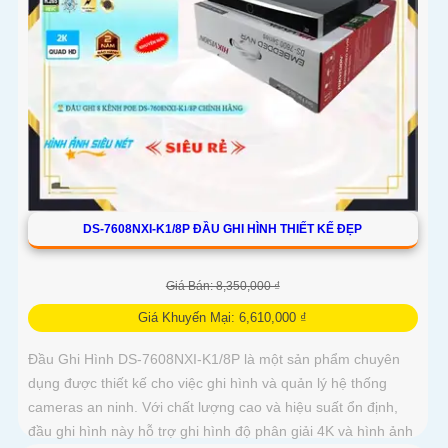
DS-7608NXI-K1/8P ĐẦU GHI HÌNH THIẾT KẾ ĐẸP
Giá Bán: 8,350,000 ₫
Giá Khuyến Mại: 6,610,000 ₫
Đầu Ghi Hình DS-7608NXI-K1/8P là một sản phẩm chuyên
dụng được thiết kế cho việc ghi hình và quản lý hệ thống
cameras an ninh. Với chất lượng cao và hiệu suất ổn định,
đầu ghi hình này hỗ trợ ghi hình độ phân giải 4K và hình ảnh