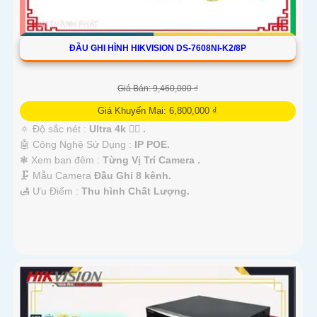
ĐẦU GHI HÌNH HIKVISION DS-7608NI-K2/8P
Giá Bán: 9,460,000 ₫
Giá Khuyến Mại: 6,800,000 ₫
🔅 Độ sắc nét :
Ultra 4k 👍🏾 .
🤖️ Công Nghệ Sử Dụng :
IP POE.
❃ Xem ban đêm :
Từng Vị Trí Camera .
🗜️ Mẫu Camera
Đầu Ghi 8 kênh.
️🛃 Ưu Điểm :
Thu hình Chất Lượng.