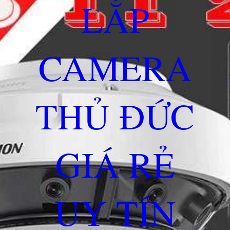
LẮP
CAMERA
THỦ ĐỨC
GIÁ RẺ
UY TÍN