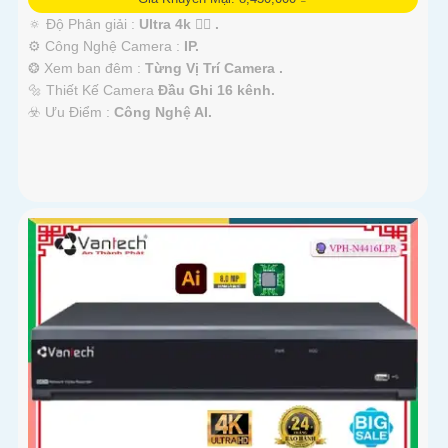
🔅 Độ Phân giải :
Ultra 4k 👍🏾 .
⚙ Công Nghệ Camera :
IP.
❂ Xem ban đêm :
Từng Vị Trí Camera .
🔩 Thiết Kế Camera
Đầu Ghi 16 kênh.
️☣️ Ưu Điểm :
Công Nghệ AI.