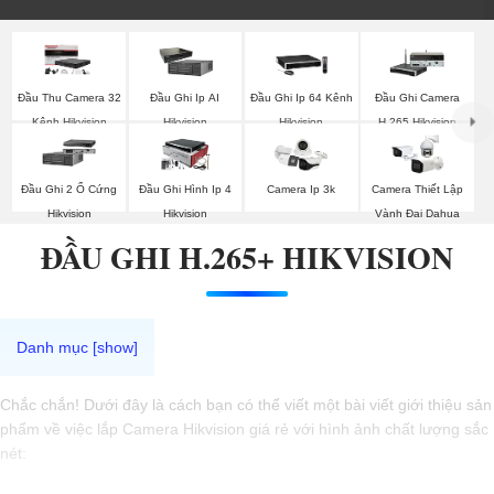
Đầu Thu Camera 32
Đầu Ghi Ip AI
Đầu Ghi Ip 64 Kênh
Đầu Ghi Camera
Kênh Hikvision
Hikvision
Hikvision
H.265 Hikvision
Đầu Ghi 2 Ổ Cứng
Đầu Ghi Hình Ip 4
Camera Ip 3k
Camera Thiết Lập
Hikvision
Hikvision
Vành Đai Dahua
ĐẦU GHI H.265+ HIKVISION
Chắc chắn! Dưới đây là cách bạn có thể viết một bài viết giới thiệu sản
phẩm về việc lắp Camera Hikvision giá rẻ với hình ảnh chất lượng sắc
nét: