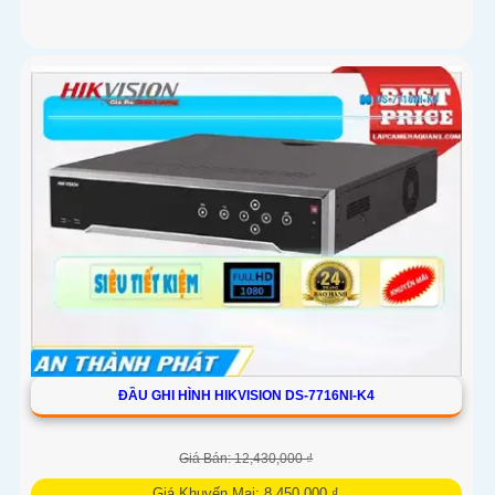
ĐẦU GHI HÌNH HIKVISION DS-7716NI-K4
Giá Bán: 12,430,000 ₫
Giá Khuyến Mại: 8,450,000 ₫