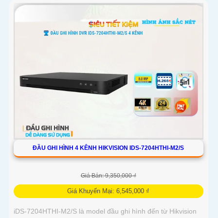
sắc nét
ĐẦU GHI HÌNH 4 KÊNH HIKVISION IDS-7204HTHI-M2/S
Giá Bán: 9,350,000 ₫
Giá Khuyến Mại: 6,545,000 ₫
iDS-7204HTHI-M2/S là model đầu ghi hình đến từ Hikvision