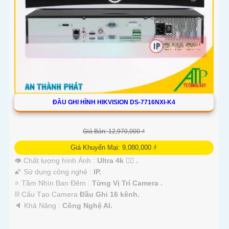
ĐẦU GHI HÌNH HIKVISION DS-7716NXI-K4
Giá Bán: 12,970,000 ₫
Giá Khuyến Mại: 9,080,000 ₫
👁 Chất lượng hình Ảnh :
Ultra 4k 👍🏾 .
🌠 Sử dụng công nghệ :
IP.
⭐ Tầm Nhìn Ban Đêm :
Từng Vị Trí Camera .
⛓ Cấu Tạo Camera
Đầu Ghi 16 kênh.
️🔈 Khả Năng :
Công Nghệ AI.