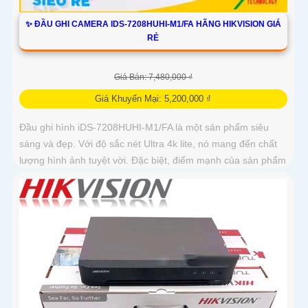
✨ ĐẦU GHI CAMERA IDS-7208HUHI-M1/FA HÃNG HIKVISION GIÁ
RẺ
Giá Bán: 7,480,000 ₫
Giá Khuyến Mại: 5,200,000 ₫
Đầu ghi hình iDS-7208HUHI-M1/FA là một sản phẩm siêu
sáng và đẹp. Với độ sắc nét Ultra 4k lite, nó mang đến chất
lượng hình ảnh tuyệt vời. Đặc biệt, điểm mạnh của sản phẩm
này...