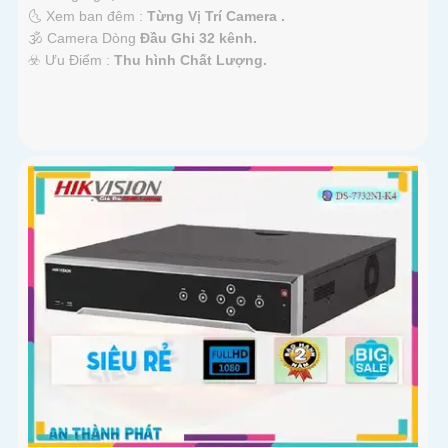
🌜 Xem ban đêm :
Từng Vị Trí Camera .
🕉️ Camera Dòng
Đầu Ghi 32 kênh.
'
️☣️ Ưu Điểm :
Thu hình Chất Lượng.