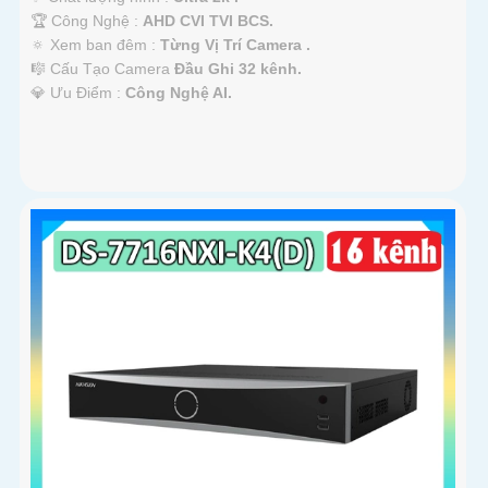
🏆 Công Nghệ :
AHD CVI TVI BCS.
🔅 Xem ban đêm :
Từng Vị Trí Camera .
🎼️ Cấu Tạo Camera
Đầu Ghi 32 kênh.
️💎 Ưu Điểm :
Công Nghệ AI.