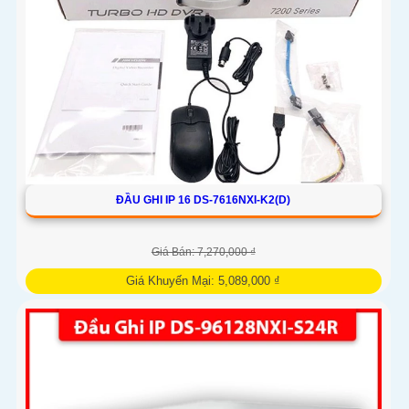
ĐẦU GHI IP 16 DS-7616NXI-K2(D)
Giá Bán: 7,270,000 ₫
Giá Khuyến Mại: 5,089,000 ₫
Đầu ghi IP 16 kênh DS-7616NXI-K2(D) cho hình ảnh sắc nét
tới 12MP, băng thông 160Mbps. Hỗ trợ chuẩn nén H.265+,
xuất hình HDMI 4K và VGA Full HD. Thiết bị tích hợp 2 ổ
cứng...