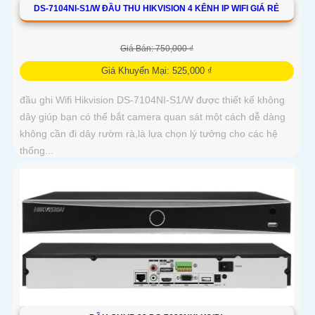
DS-7104NI-S1/W ĐẦU THU HIKVISION 4 KÊNH IP WIFI GIÁ RẺ
Giá Bán: 750,000 ₫
Giá Khuyến Mại: 525,000 ₫
đầu ghi Wifi Hikvision DS-7104NI-S1/W được thiết kế không
dây giúp bạn có thể bắt camera quan sát một cách dễ dàng
không cần đi dây rườm rà,là lựa chọn lý tưởng cho các hệ
thống...