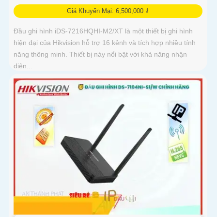
Giá Khuyến Mại: 6,500,000 ₫
Đầu ghi hình iDS-7216HQHI-M2/XT là một thiết bị ghi hình
hiện đại của Hikvision hỗ trợ 16 kênh và tích hợp nhiều tính
năng thông minh. Thiết bị này nổi bật với khả năng nhận
diện...