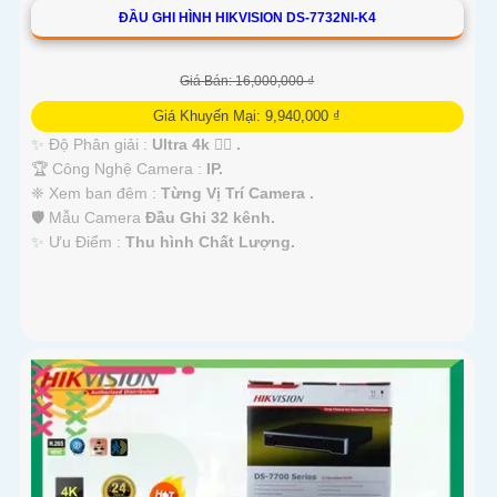
ĐẦU GHI HÌNH HIKVISION DS-7732NI-K4
Giá Bán: 16,000,000 ₫
Giá Khuyến Mại: 9,940,000 ₫
✨ Độ Phân giải :
Ultra 4k 👍🏾 .
🏆 Công Nghệ Camera :
IP.
❈ Xem ban đêm :
Từng Vị Trí Camera .
🛡 Mẫu Camera
Đầu Ghi 32 kênh.
️✨ Ưu Điểm :
Thu hình Chất Lượng.