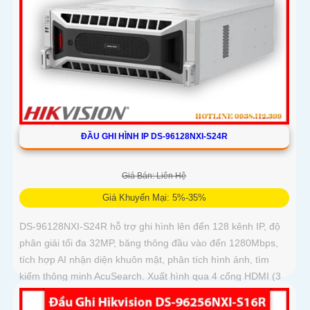
ĐẦU GHI HÌNH IP DS-96128NXI-S24R
Giá Bán: Liên Hệ
Giá Khuyến Mại: 5%-35%
DS-96128NXI-S24R hỗ trợ ghi hình lên đến 128 kênh IP, độ
phân giải tối đa 32MP, băng thông đầu vào đến 1280Mbps,
tích hợp AI nhận diện khuôn mặt, phân tích hình ảnh, tìm
kiếm thông minh AcuSearch. Xuất hình qua 4 cổng HDMI (3
cổng 4K, 1 cổng 8K) và 2 VGA