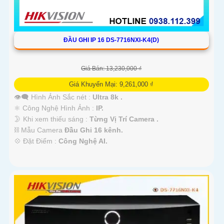
ĐẦU GHI IP 16 DS-7716NXI-K4(D)
Giá Bán: 13,230,000 ₫
Giá Khuyến Mại: 9,261,000 ₫
👁️‍🗨 Hình Ảnh Sắc nét :
Ultra 8k .
⚛️ Công Nghệ Hình Ảnh :
IP.
🌛 Khi xem thiếu sáng :
Từng Vị Trí Camera .
⛓ Mẫu Camera
Đầu Ghi 16 kênh.
️💠 Đặt Điểm :
Công Nghệ AI.