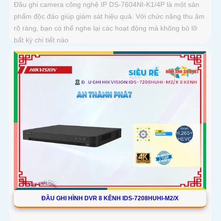
Đầu ghi camera công nghệ IP DS-7604NI-K1/4P là một sản
phẩm độc đáo giúp giám sát hiệu quả. Với chức năng thu âm
rõ ràng, bạn có thể nghe lại các hoạt động mà không bỏ lỡ
bất kỳ chi tiết nào
ĐẦU GHI HÌNH DVR 8 KÊNH IDS-7208HUHI-M2/X