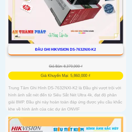
ĐẦU GHI HIKVISION DS-7632NXI-K2
Giá Bán: 8,370,000 ₫
Giá Khuyến Mại: 5,860,000 ₫
Trung Tâm Ghi Hình DS-7632NXI-K2 là Đầu ghi vượt trội với
hình ảnh sắt nét đến từ Siêu Sắt Nét Ultra 4k, đạt độ phân
giải 8MP. Đầu ghi này hoàn toàn đáp ứng được yêu cầu khắc
khe về hình ảnh của các dự án ONVIF