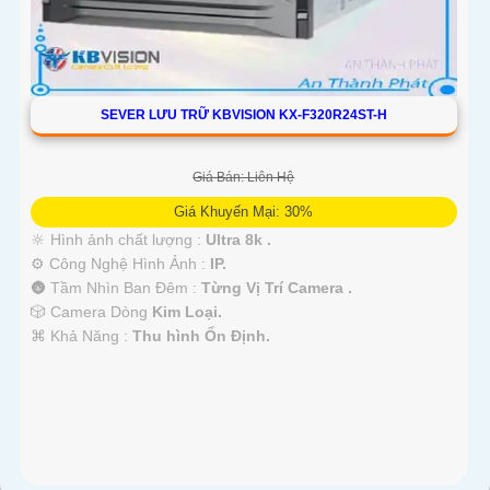
SEVER LƯU TRỮ KBVISION KX-F320R24ST-H
Giá Bán: Liên Hệ
Giá Khuyến Mại: 30%
🔆 Hình ảnh chất lượng :
Ultra 8k .
⚙ Công Nghệ Hình Ảnh :
IP.
🌚 Tầm Nhìn Ban Đêm :
Từng Vị Trí Camera .
🎲 Camera Dòng
Kim Loại.
️⌘ Khả Năng :
Thu hình Ổn Định.