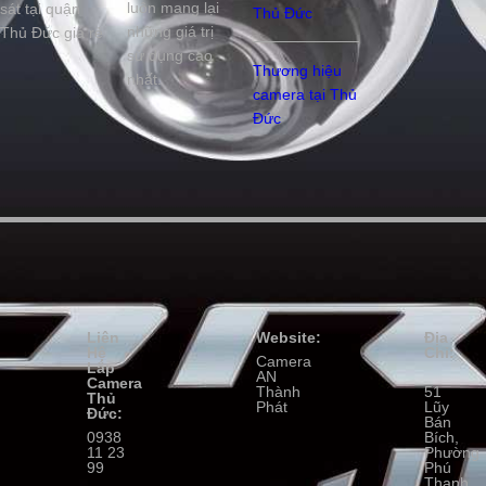
luôn mang lại
sát tại quận
Thủ Đức
những giá trị
Thủ Đức giá rẻ
sử dụng cao
Thương hiệu
nhất.
camera tại Thủ
Đức
Liên
Website:
Địa
Hệ
Chỉ:
Camera
Lắp
AN
Camera
Thành
51
Thủ
Phát
Lũy
Đức:
Bán
0938
Bích,
11 23
Phường
99
Phú
Thạnh,