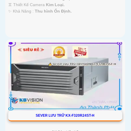
♊ Thiết Kế Camera
Kim Loại.
️✨ Khả Năng :
Thu hình Ổn Định.
SEVER LƯU TRỮ KX-F320R24ST-H