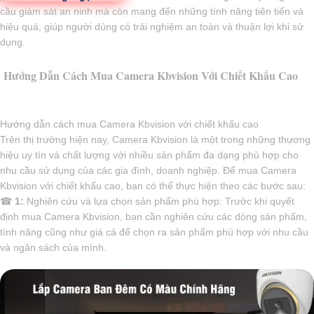
cầu giám sát an ninh mà còn mang đến những tính năng tiên tiến và
hiệu quả, giúp người dùng có trải nghiệm an toàn và thuận lợi khi sử
dụng.
Hướng Dẫn Cách Mua Camera Kbvision Với Chiết Khấu Cao
Hướng dẫn cách mua Camera Kbvision với chiết khấu cao
Trên thị trường hiện nay, Camera Kbvision là một trong những thương
hiệu uy tín và chất lượng với nhiều sản phẩm đa dạng phù hợp cho
nhu cầu sử dụng của các gia đình, doanh nghiệp. Để mua Camera
Kbvision với chiết khấu cao, bạn có thể thực hiện theo các bước sau:
☎
1:
Nghiên cứu và lựa chọn sản phẩm phù hợp: Trước khi quyết
định mua Camera Kbvision, bạn cần nghiên cứu các dòng sản phẩm,
tính năng cũng như giá cả để chọn ra sản phẩm phù hợp với nhu cầu
và ngân sách của mình.