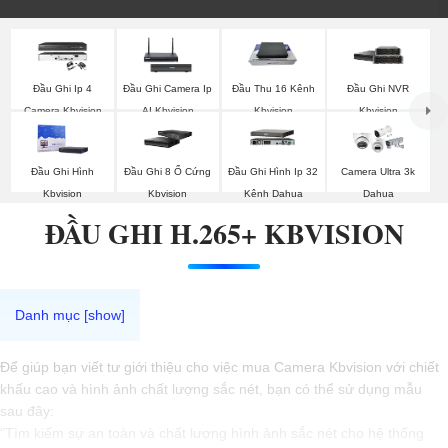
Đầu Ghi Ip 4
Đầu Ghi Camera Ip
Đầu Thu 16 Kênh
Đầu Ghi NVR
Camera Kbvision
AI Kbvision
Kbvision
Kbvision
Đầu Ghi Hình
Đầu Ghi 8 Ổ Cứng
Đầu Ghi Hình Ip 32
Camera Ultra 3k
Kbvision
Kbvision
Kênh Dahua
Dahua
ĐẦU GHI H.265+ KBVISION
Để giúp bạn viết tư giới thiệu cho việc mua Camera Kbvision với chiết
khấu cao và hình ảnh chất lượng sắc nét, bạn có thể sử dụng mẫu
sau đây:
"Tìm kiếm sự an toàn và chất lượng hình ảnh sắc nét cho hệ thống