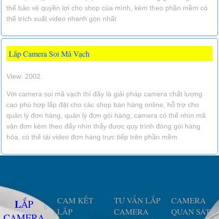
thể bảo vệ quyền lợi cho shop của mình, kèm theo phần mềm có
thể trích xuất video nhanh gọn nhất
Lắp Camera Soi Mã Vạch
View: 2002.
Với camera soi mã vạch thì đây là giải pháp camera chất lượng
cao phù hợp lắp đặt cho các shop bán hàng online, hỗ trợ cho
quản lý đơn hàng, quản lý đơn gói hàng, camera có thể nhìn mã
vận đơn kèm theo đấy nhìn thấy được quy trình đóng gói hàng
hóa, có thể tải video đơn hàng trực tiếp trên phần mềm
CAM KẾT
TƯ VẤN LẮP
CAMERA
LẮP
LẮP
CAMERA
QUAN SÁT
CAMERA