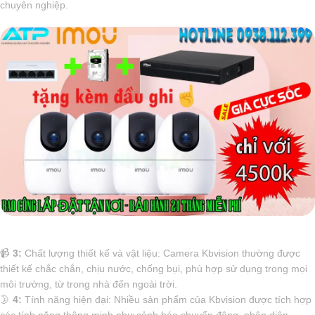
chuyên nghiệp.
📹
3:
Chất lượng thiết kế và vật liệu: Camera Kbvision thường được
thiết kế chắc chắn, chịu nước, chống bụi, phù hợp sử dụng trong mọi
môi trường, từ trong nhà đến ngoài trời.
🌛
4:
Tính năng hiện đại: Nhiều sản phẩm của Kbvision được tích hợp
các tính năng thông minh như cảnh báo chuyển động, nhận diện