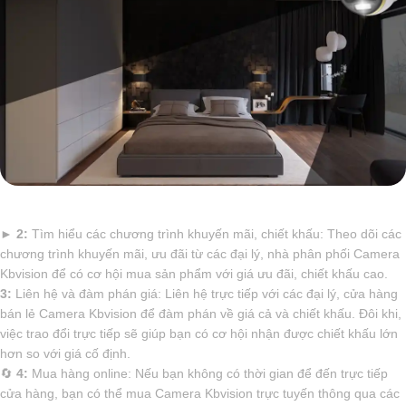
►
2:
Tìm hiểu các chương trình khuyến mãi, chiết khấu: Theo dõi các
chương trình khuyến mãi, ưu đãi từ các đại lý, nhà phân phối Camera
Kbvision để có cơ hội mua sản phẩm với giá ưu đãi, chiết khấu cao.
3:
Liên hệ và đàm phán giá: Liên hệ trực tiếp với các đại lý, cửa hàng
bán lẻ Camera Kbvision để đàm phán về giá cả và chiết khấu. Đôi khi,
việc trao đổi trực tiếp sẽ giúp bạn có cơ hội nhận được chiết khấu lớn
hơn so với giá cố định.
🔄
4:
Mua hàng online: Nếu bạn không có thời gian để đến trực tiếp
cửa hàng, bạn có thể mua Camera Kbvision trực tuyến thông qua các