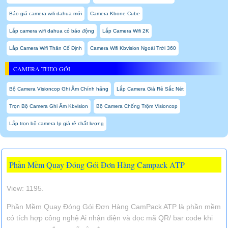
Báo giá camera wifi dahua mới
Camera Kbone Cube
Lắp camera wifi dahua có báo động
Lắp Camera Wifi 2K
Lắp Camera Wifi Thân Cố Định
Camera Wifi Kbvision Ngoài Trời 360
CAMERA THEO GÓI
Bộ Camera Visioncop Ghi Âm Chính hãng
Lắp Camera Giá Rẻ Sắc Nét
Trọn Bộ Camera Ghi Âm Kbvision
Bộ Camera Chống Trộm Visioncop
Lắp trọn bộ camera Ip giá rẻ chất lượng
Phần Mềm Quay Đóng Gói Đơn Hàng Campack ATP
View: 1195.
Phần Mềm Quay Đóng Gói Đơn Hàng CamPack ATP là phần mềm
có tích hợp công nghệ Ai nhận diện và dọc mã QR/ bar code khi