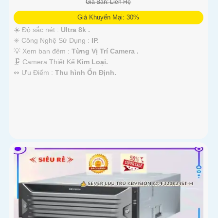
Giá Bán: Liên Hệ
Giá Khuyến Mại: 30%
☀️ Độ sắc nét :
Ultra 8k .
✳️ Công Nghệ Sử Dụng :
IP.
💡 Xem ban đêm :
Từng Vị Trí Camera .
🗜️ Camera Thiết Kế
Kim Loại.
️↭ Ưu Điểm :
Thu hình Ổn Định.