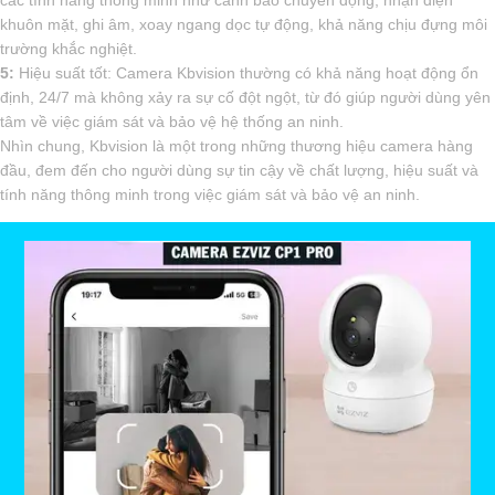
khuôn mặt, ghi âm, xoay ngang dọc tự động, khả năng chịu đựng môi
trường khắc nghiệt.
5:
Hiệu suất tốt: Camera Kbvision thường có khả năng hoạt động ổn
định, 24/7 mà không xảy ra sự cố đột ngột, từ đó giúp người dùng yên
tâm về việc giám sát và bảo vệ hệ thống an ninh.
Nhìn chung, Kbvision là một trong những thương hiệu camera hàng
đầu, đem đến cho người dùng sự tin cậy về chất lượng, hiệu suất và
tính năng thông minh trong việc giám sát và bảo vệ an ninh.