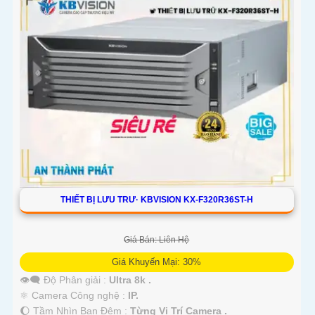
THIẾT BỊ LƯU TRƯ· KBVISION KX-F320R36ST-H
Giá Bán: Liên Hệ
Giá Khuyến Mại: 30%
👁️‍🗨 Độ Phân giải :
Ultra 8k .
⚛️ Camera Công nghệ :
IP.
🌔 Tầm Nhìn Ban Đêm :
Từng Vị Trí Camera .