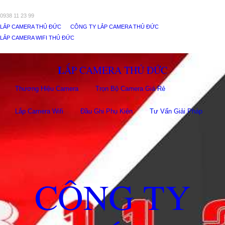
0938 11 23 99
LẮP CAMERA THỦ ĐỨC
CÔNG TY LẮP CAMERA THỦ ĐỨC
LẮP CAMERA WIFI THỦ ĐỨC
LẮP CAMERA THỦ ĐỨC
Thương Hiệu Camera
Trọn Bộ Camera Giá Rẻ
Lắp Camera Wifi
Đầu Ghi Phụ Kiên
Tư Vấn Giải Pháp
CÔNG TY