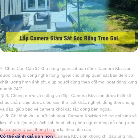
✨ Chức Cao Cấp
3:
Khả năng quan sát ban đêm: Camera Kbvision
được trang bị công nghệ hồng ngoại cho phép quan sát ban đêm với
chất lượng hình ảnh tốt, giúp người dùng theo dõi mọi hoạt động xung
quanh 24/7
️🥈
4:
Chống nước và chống va đập: Camera Kbvision được thiết kế
chắc chắn, chịu được điều kiện thời tiết khắc nghiệt, đồng thời chống
va đập, giúp bảo vệ camera khỏi các tác động bên ngoài.
🔗
5:
Ghi hình và lưu trữ linh hoạt: Camera Kbvision hỗ trợ ghi hình và
lưu trữ dữ liệu một cách linh hoạt, cho phép người dùng dễ dàng xem
lại và quản lý các thông tin ghi lại theo nhu cầu.
Có thể đánh giá gọn hơn
Camera Kbvision không chỉ đáp ứng nhu