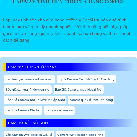
LẮP MÁY TÍNH TIỀN CHO CỬA HÀNG COFFEE
Lắp máy tính tiền cho cửa hàng coffee giúp tối ưu hóa quá trình
thanh toán và quản lý doanh nghiệp. Với tính năng hiện đại, giúp
ghi chú đơn hàng, quản lý kho, doanh số bán hàng và thu chi một
cách dễ dàng
CAMERA THEO CHỨC NĂNG
Bản báo giá camera wifi imou mới
Top 5 Camera Xem Mã Vạch Đơn Hàng
Báo giá camera IP kbvision mới
Báo Giá Camera Imou Ngoài Trời
Báo Giá Camera Dahua Mới Up Cập Nhật
camera quay rõ tem đơn hàng
Báo Giá Camera Chi Tiết
Báo giá camera wifi
CAMERA KẾT NỐI WIFI
Lắp Camera Wifi Hikvision Giá Rẻ
Camera Wifi Hikvision Trong Nhà