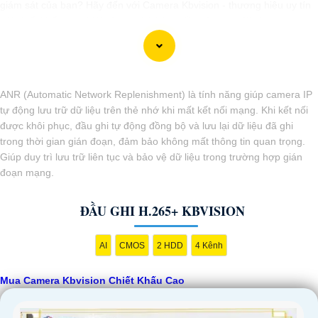
giám sát của bạn? Hãy đến với Camera Kbvision - thương hiệu uy tín
với chiết khấu cao. Với công nghệ hàng đầu, Camera Kbvision mang
đến cho bạn hình ảnh chất lượng cao, rõ nét và độ tin cậy cao. Đừng
để bất kỳ sự cố nào xảy ra mà không có sự giám sát chuyên nghiệp.
Hãy đầu tư vào Camera Kbvision và yên tâm bảo vệ gia đình và tài
sản của bạn ngay hôm nay!"
ANR (Automatic Network Replenishment) là tính năng giúp camera IP
Bạn có thể điều chỉnh và thêm vào nội dung trên để phù hợp với nhu
tự động lưu trữ dữ liệu trên thẻ nhớ khi mất kết nối mạng. Khi kết nối
cầu cụ thể của bạn. Chúc bạn thành công!
được khôi phục, đầu ghi tự động đồng bộ và lưu lại dữ liệu đã ghi
trong thời gian gián đoạn, đảm bảo không mất thông tin quan trọng.
Giúp duy trì lưu trữ liên tục và bảo vệ dữ liệu trong trường hợp gián
đoạn mạng.
ĐẦU GHI H.265+ KBVISION
AI
CMOS
2 HDD
4 Kênh
'
Mua Camera Kbvision Chiết Khấu Cao