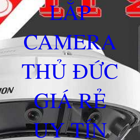
LẮP
CAMERA
THỦ ĐỨC
GIÁ RẺ
UY TÍN