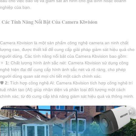
đầu cho việc bảo vệ và giám sát an ninh cho gia đình hoặc doanh
nghiệp của bạn.
Các Tính Năng Nổi Bật Của Camera Kbvision
Camera Kbvision là một sản phẩm công nghệ camera an ninh chất
lượng cao, được thiết kế để cung cấp giải pháp giám sát hiệu quả cho
người dùng. Các tính năng nổi bật của Camera Kbvision bao gồm:
🔅
1:
Chất lượng hình ảnh sắc nét: Camera Kbvision sử dụng công
nghệ hiện đại để cung cấp hình ảnh sắc nét và rõ ràng, cho phép
người dùng quan sát mọi chi tiết một cách chính xác.
🛡
2:
Tích hợp công nghệ AI: Camera Kbvision tích hợp công nghệ trí
tuệ nhân tạo (AI) giúp nhận diện và phân loại đối tượng một cách
chính xác, từ đó cung cấp khả năng giám sát hiệu quả và thông minh.