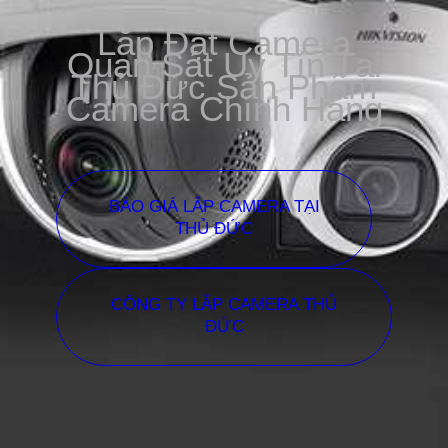
Lắp Đặt Camera
Quan Sát Uy Tín Tại
Thủ Đức Sản Phẩm
Camera Chính Hãng
BÁO GIÁ LẮP CAMERA TẠI
THỦ ĐỨC
CÔNG TY LẮP CAMERA THỦ
ĐỨC