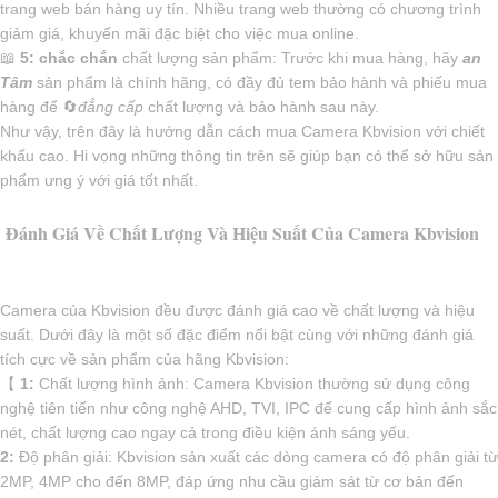
trang web bán hàng uy tín. Nhiều trang web thường có chương trình
giảm giá, khuyến mãi đặc biệt cho việc mua online.
📖
5:
chắc chắn
chất lượng sản phẩm: Trước khi mua hàng, hãy
an
Tâm
sản phẩm là chính hãng, có đầy đủ tem bảo hành và phiếu mua
hàng để 🔄
đẳng cấp
chất lượng và bảo hành sau này.
Như vậy, trên đây là hướng dẫn cách mua Camera Kbvision với chiết
khấu cao. Hi vọng những thông tin trên sẽ giúp bạn có thể sở hữu sản
phẩm ưng ý với giá tốt nhất.
Đánh Giá Về Chất Lượng Và Hiệu Suất Của Camera Kbvision
Camera của Kbvision đều được đánh giá cao về chất lượng và hiệu
suất. Dưới đây là một số đặc điểm nổi bật cùng với những đánh giá
tích cực về sản phẩm của hãng Kbvision:
【
1:
Chất lượng hình ảnh: Camera Kbvision thường sử dụng công
nghệ tiên tiến như công nghệ AHD, TVI, IPC để cung cấp hình ảnh sắc
nét, chất lượng cao ngay cả trong điều kiện ánh sáng yếu.
2:
Độ phân giải: Kbvision sản xuất các dòng camera có độ phân giải từ
2MP, 4MP cho đến 8MP, đáp ứng nhu cầu giám sát từ cơ bản đến