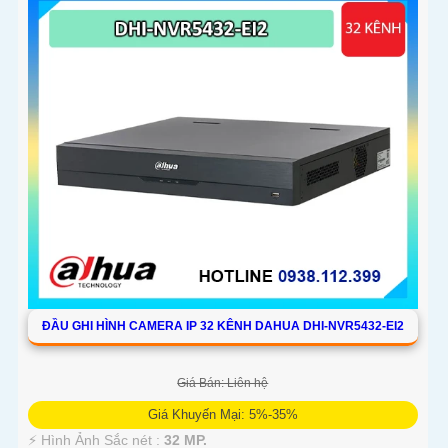
ĐẦU GHI HÌNH CAMERA IP 32 KÊNH DAHUA DHI-NVR5432-EI2
Giá Bán: Liên hệ
Giá Khuyến Mại: 5%-35%
️⚡ Hình Ảnh Sắc nét :
32 MP.