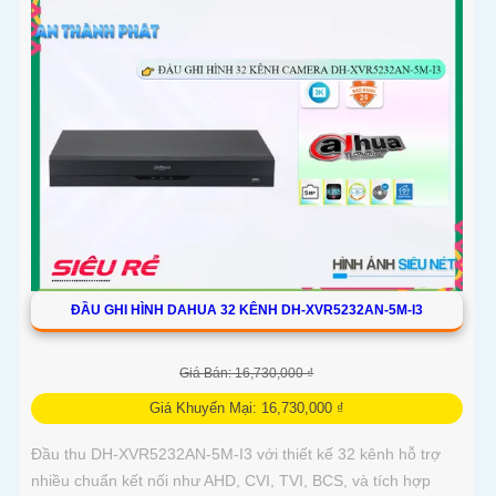
ĐẦU GHI HÌNH DAHUA 32 KÊNH DH-XVR5232AN-5M-I3
Giá Bán: 16,730,000 ₫
Giá Khuyến Mại: 16,730,000 ₫
Đầu thu DH-XVR5232AN-5M-I3 với thiết kế 32 kênh hỗ trợ
nhiều chuẩn kết nối như AHD, CVI, TVI, BCS, và tích hợp