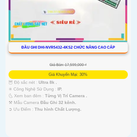
ĐẦU GHI DHI-NVR5432-4KS2 CHỨC NĂNG CAO CẤP
Giá Bán: 17,599,000 ₫
Giá Khuyến Mại: 30%
🦉 Độ sắc nét :
Ultra 8k .
✳️ Công Nghệ Sử Dụng :
IP.
🌜 Xem ban đêm :
Từng Vị Trí Camera .
⚒ Mẫu Camera
Đầu Ghi 32 kênh.
️➲ Ưu Điểm :
Thu hình Chất Lượng.