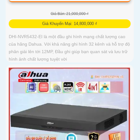
Giá Bán: 21,000,000 ₫
Giá Khuyến Mại: 14,800,000 ₫
DHI-NVR5432-EI là một đầu ghi hình mạng chất lượng cao
của hãng Dahua. Với khả năng ghi hình 32 kênh và hỗ trợ độ
phân giải lên tới 12MP, Đầu ghi giúp bạn quan sát và lưu trữ
hình ảnh chất lượng tuyệt vời