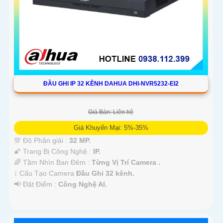
ĐẦU GHI IP 32 KÊNH DAHUA DHI-NVR5232-EI2
Giá Bán: Liên hệ
Giá Khuyến Mại: 5%-35%
💯 Độ Phân giải :
32 MP.
🌠 Trang Bị Công Nghệ :
IP.
🌈 Tầm Nhìn Ban Đêm :
Từng Vị Trí Camera .
↕️ Cấu Tạo Camera
Đầu Ghi 32 kênh.
️📢 Đặt Điểm :
Công Nghệ AI.