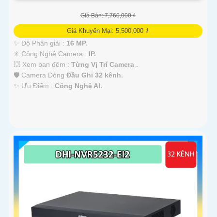
Giá Bán: 7,760,000 ₫
Giá Khuyến Mại: 5,500,000 ₫
✨ Độ Phân giải :
16 MP.
✳️ Công Nghệ Camera :
IP.
💥 Xem ban đêm :
Từng Vị Trí Camera .
🛡 Camera Dòng
Đầu Ghi 32 kênh.
️✨ Ưu Điểm :
Công Nghệ AI.