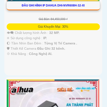
ĐẦU GHI HÌNH IP DAHUA DHI-NVR608H-32-XI
Giá Bán: 84,450,000 ₫
Giá Khuyến Mại: 30%
👁️‍🗨 Chất lượng hình Ảnh :
32 MP.
✳️ Sử dụng công nghệ :
IP.
🌔 Tầm Nhìn Ban Đêm :
Từng Vị Trí Camera .
🛡 Thiết Kế Camera
Đầu Ghi 32 kênh.
️💠 Khả Năng :
Công Nghệ AI.