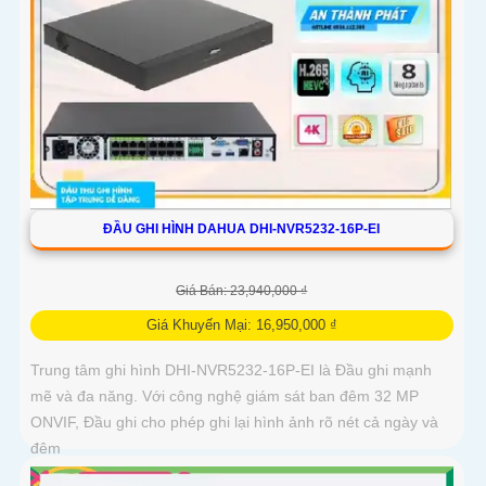
ĐẦU GHI HÌNH DAHUA DHI-NVR5232-16P-EI
Giá Bán: 23,940,000 ₫
Giá Khuyến Mại: 16,950,000 ₫
Trung tâm ghi hình DHI-NVR5232-16P-EI là Đầu ghi mạnh
mẽ và đa năng. Với công nghệ giám sát ban đêm 32 MP
ONVIF, Đầu ghi cho phép ghi lại hình ảnh rõ nét cả ngày và
đêm