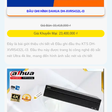
ĐẦU GHI HÌNH DAHUA DH-XVR5432L-I3
Giá Bán: 33,418,000 ₫
Giá Khuyến Mại: 23,400,000 ₫
Đây là bài giới thiệu chi tiết về Đầu ghi đầu thu KTS DH-
XVR5432L-I3. Đầu thu này được trang bị công nghệ độ sắt
nét Ultra 4k lite, mang đến hình ảnh sắc nét và chi tiết