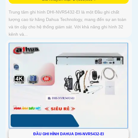
Trung tâm ghi hình DHI-NVR5432-EI là một Đầu ghi chất
lượng cao từ hãng Dahua Technology, mang đến sự an toàn
và tin cậy cho hệ thống giám sát. Với khả năng ghi hình 32
kênh và...
ĐẦU GHI HÌNH DAHUA DHI-NVR5432-EI