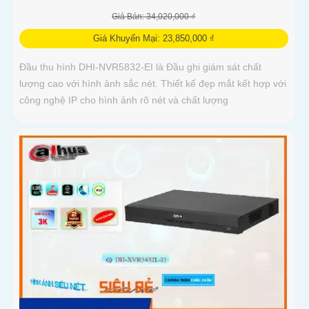
Giá Bán: 34,020,000 ₫
Giá Khuyến Mại: 23,850,000 ₫
Đầu thu hình DHI-NVR5832-EI là Đầu ghi giám sát chất
lượng cao với hình ảnh sắc nét. Thiết kế đẹp mắt kết hợp với
công nghệ IP cho hình ảnh rõ nét và chất lượng