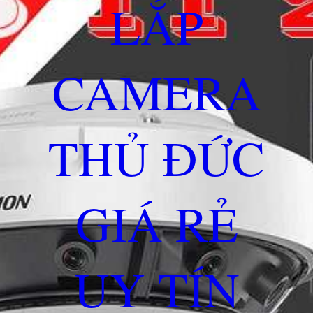
LẮP
CAMERA
THỦ ĐỨC
GIÁ RẺ
UY TÍN