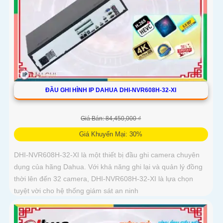
ĐẦU GHI HÌNH IP DAHUA DHI-NVR608H-32-XI
Giá Bán: 84,450,000 ₫
Giá Khuyến Mại: 30%
DHI-NVR608H-32-XI là một thiết bị đầu ghi camera chuyên
dụng của hãng Dahua. Với khả năng ghi lại và quản lý đồng
thời lên đến 32 camera, DHI-NVR608H-32-XI là lựa chọn
tuyệt vời cho hệ thống giám sát an ninh