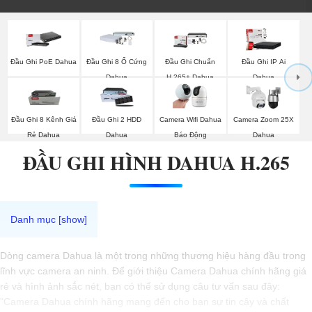
Đầu Ghi PoE Dahua
Đầu Ghi 8 Ổ Cứng
Đầu Ghi Chuẩn
Đầu Ghi IP Ai
Dahua
H.265+ Dahua
Dahua
Đầu Ghi 8 Kênh Giá
Đầu Ghi 2 HDD
Camera Wifi Dahua
Camera Zoom 25X
Rẻ Dahua
Dahua
Báo Động
Dahua
ĐẦU GHI HÌNH DAHUA H.265
Dòng camera Dahua là một trong những thương hiệu hàng đầu trong
lĩnh vực camera an ninh. Để giới thiệu Camera Dahua chính hãng giá
rẻ và hình ảnh sắc nét, bạn có thể sử dụng câu tư vấn sau đây:
"Camera Dahua chính hãng mang đến cho bạn sự tin cậy và chất