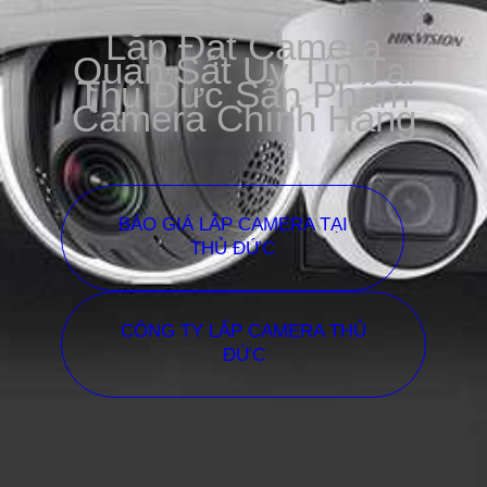
Lắp Đặt Camera
Quan Sát Uy Tín Tại
Thủ Đức Sản Phẩm
Camera Chính Hãng
BÁO GIÁ LẮP CAMERA TẠI
THỦ ĐỨC
CÔNG TY LẮP CAMERA THỦ
ĐỨC