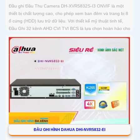
Đầu ghi Đầu Thu Camera DH-XVR5832S-I3 ONVIF là một
thiết bị chất lượng cao, cho phép xem ban đêm và trang bị 8
ổ cứng (HDD) lưu trữ dữ liệu. Với thiết kế mỹ thuật tinh tế,
Đầu Ghi 32 kênh AHD CVI TVI BCS là lựa chọn hoàn hảo cho
hệ thống giám sát
ĐẦU GHI HÌNH DAHUA DHI-NVR5832-EI