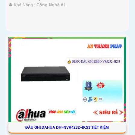
️🔔 Khả Năng :
Công Nghệ AI.
ĐẦU GHI DAHUA DHI-NVR4232-4KS3 TIẾT KIỆM