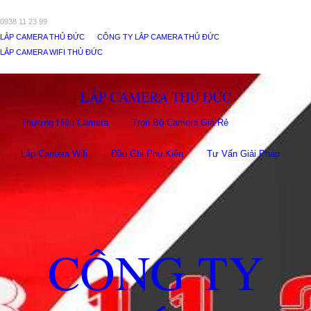
0938 11 23 99
LẮP CAMERA THỦ ĐỨC
CÔNG TY LẮP CAMERA THỦ ĐỨC
LẮP CAMERA WIFI THỦ ĐỨC
LẮP CAMERA THỦ ĐỨC
Thương Hiệu Camera
Trọn Bộ Camera Giá Rẻ
Lắp Camera Wifi
Đầu Ghi Phụ Kiên
Tư Vấn Giải Pháp
CÔNG TY