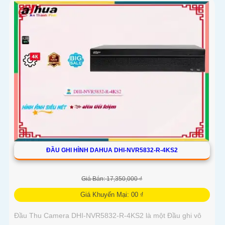
ĐẦU GHI HÌNH DAHUA DHI-NVR5832-R-4KS2
Giá Bán: 17,350,000 ₫
Giá Khuyến Mại: 00 ₫
Đầu Thu Camera DHI-NVR5832-R-4KS2 là một Đầu ghi vô