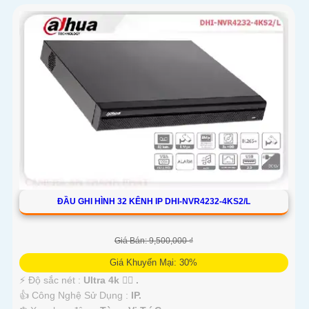
ĐẦU GHI HÌNH 32 KÊNH IP DHI-NVR4232-4KS2/L
Giá Bán: 9,500,000 ₫
Giá Khuyến Mại: 30%
️⚡ Độ sắc nét :
Ultra 4k 👍🏾 .
👍 Công Nghệ Sử Dụng :
IP.