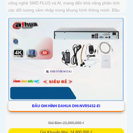
công nghệ SMD PLUS và AI, mang đến khả năng phân tích
các đối tượng xâm nhập trong khung hình thông minh. Đầu
ghi đem lại sự nổi bật như hỗ trợ kết nối 2 HDD, khả năng
mở rộng thêm 16 kênh IP đáp ứng nhu cầu dễ dàng
ĐẦU GHI HÌNH DAHUA DHI-NVR5432-EI
Giá Bán: 21,000,000 ₫
Giá Khuyến Mại: 14,800,000 ₫