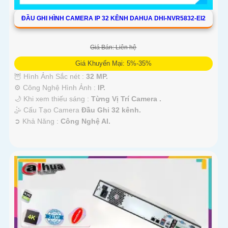
ĐẦU GHI HÌNH CAMERA IP 32 KÊNH DAHUA DHI-NVR5832-EI2
Giá Bán: Liên hệ
Giá Khuyến Mại: 5%-35%
🦉 Hình Ảnh Sắc nét :
32 MP.
⚙ Công Nghệ Hình Ảnh :
IP.
🌙 Khi xem thiếu sáng :
Từng Vị Trí Camera .
🤹 Cấu Tạo Camera
Đầu Ghi 32 kênh.
️➲ Khả Năng :
Công Nghệ AI.