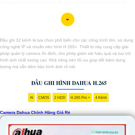
lượng vượt trội. Với hình ảnh sắc nét và tính năng an ninh hiện đại,
sản phẩm này hứa hẹn đáp ứng mọi nhu cầu giám sát của bạn. Đừng
ngần ngại trải nghiệm sự ổn định và chất lượng vượt trội của Camera
Dahua chính hãng với mức giá vô cùng hấp dẫn."
Đầu ghi 32 kênh là lựa chọn phổ biến cho các công trình lớn, sử dụng
công nghệ IP và chuẩn nén hình H.265+. Thiết bị này cung cấp giải
pháp quản lý camera ổn định, cho phép giám sát hiệu quả và lưu trữ
hình ảnh chất lượng cao. Khả năng nén tối ưu giúp tiết kiệm dung
lượng mà vẫn đảm bảo hình ảnh rõ nét.
ĐẦU GHI HÌNH DAHUA H.265
AI
CMOS
2 HDD
H.265 Pro +
4 Kênh
'
Camera Dahua Chính Hãng Giá Rẻ