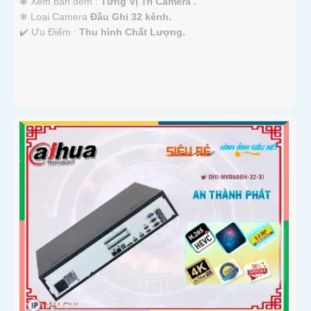
❃ Xem ban đêm :
Từng Vị Trí Camera .
❄ Loại Camera
Đầu Ghi 32 kênh.
️✔️ Ưu Điểm :
Thu hình Chất Lượng.