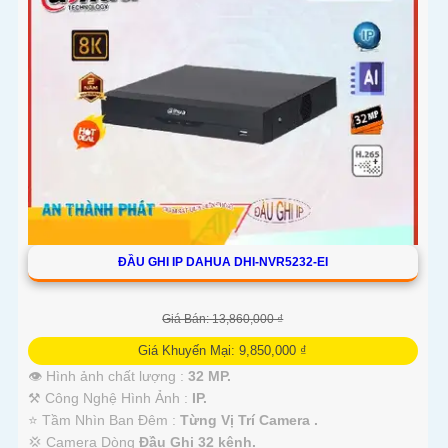
ĐẦU GHI IP DAHUA DHI-NVR5232-EI
Giá Bán: 13,860,000 ₫
Giá Khuyến Mại: 9,850,000 ₫
👁 Hình ảnh chất lượng :
32 MP.
⚒ Công Nghệ Hình Ảnh :
IP.
⭐ Tầm Nhìn Ban Đêm :
Từng Vị Trí Camera .
💢 Camera Dòng
Đầu Ghi 32 kênh.