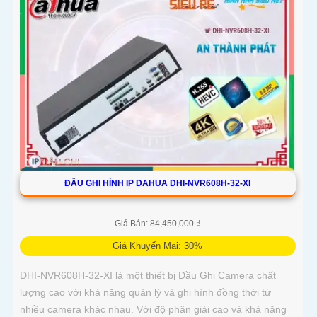
ĐẦU GHI HÌNH IP DAHUA DHI-NVR608H-32-XI
Giá Bán: 84,450,000 ₫
Giá Khuyến Mại: 30%
DHI-NVR608H-32-XI là một thiết bị Đầu Ghi Camera chất
lượng cao với khả năng quản lý và ghi hình đồng thời từ
nhiều camera khác nhau. Với độ phân giải cao và khả năng