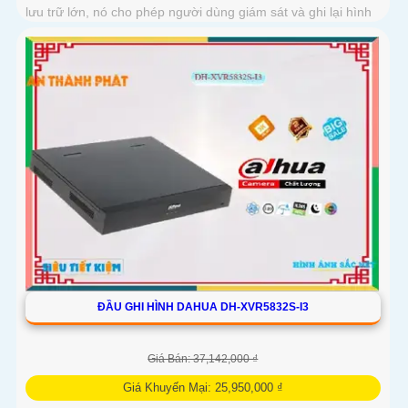
lưu trữ lớn, nó cho phép người dùng giám sát và ghi lại hình
ảnh chất lượng tốt
ĐẦU GHI HÌNH DAHUA DH-XVR5832S-I3
Giá Bán: 37,142,000 ₫
Giá Khuyến Mại: 25,950,000 ₫