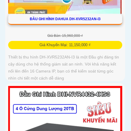
ĐẦU GHI HÌNH DAHUA DH-XVR5232AN-I3
Giá Bán: 15,960,000 ₫
Giá Khuyến Mại: 11,150,000 ₫
Thiết bị thu hình DH-XVR5232AN-I3 là một Đầu ghi đáng tin
cậy dùng cho hệ thống giám sát an ninh. Với khả năng kết
nối lên đến 16 Camera IP, bạn có thể kiểm soát từng góc
nhìn chi tiết một cách dễ dàng