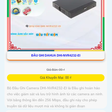
ĐẦU GHI DAHUA DHI-NVR4232-EI
Giá Bán: 00 ₫
Giá Khuyến Mại: 00 ₫
Bộ Đầu Ghi Camera DHI-NVR4232-EI là Đầu ghi hoàn hảo
cho việc giám sát và lưu trữ hình ảnh từ các camera an ninh.
Với băng thông lên đến 256 Mbps, đầu ghi này cho phép
truyền tải dữ liệu mượt mà và không bị gián đoạn