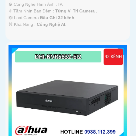
⚙ Công Nghệ Hình Ảnh :
IP.
❈ Tầm Nhìn Ban Đêm :
Từng Vị Trí Camera .
🎼️ Loại Camera
Đầu Ghi 32 kênh.
️⌘ Khả Năng :
Công Nghệ AI.