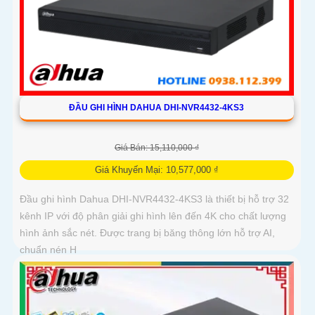
ĐẦU GHI HÌNH DAHUA DHI-NVR4432-4KS3
Giá Bán: 15,110,000 ₫
Giá Khuyến Mại: 10,577,000 ₫
Đầu ghi hình Dahua DHI-NVR4432-4KS3 là thiết bị hỗ trợ 32
kênh IP với độ phân giải ghi hình lên đến 4K cho chất lượng
hình ảnh sắc nét. Được trang bị băng thông lớn hỗ trợ AI,
chuẩn nén H