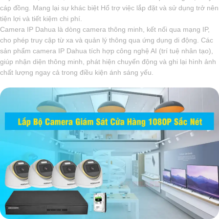
cáp đồng. Mang lại sự khác biệt Hổ trợ việc lắp đặt và sử dụng trở nên
tiện lợi và tiết kiệm chi phí.
Camera IP Dahua là dòng camera thông minh, kết nối qua mạng IP,
cho phép truy cập từ xa và quản lý thông qua ứng dụng di động. Các
sản phẩm camera IP Dahua tích hợp công nghệ AI (trí tuệ nhân tạo),
giúp nhận diện thông minh, phát hiện chuyển động và ghi lại hình ảnh
chất lượng ngay cả trong điều kiện ánh sáng yếu.