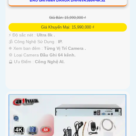
ĐẦU GHI HÌNH DAHUA DHI-NVR5864-4KS2
Giá Bán: 15,990,000 ₫
Giá Khuyến Mại: 15,990,000 ₫
️⚡ Độ sắc nét :
Ultra 8k .
🕉️ Công Nghệ Sử Dụng :
IP.
❈ Xem ban đêm :
Từng Vị Trí Camera .
💢 Loại Camera
Đầu Ghi 64 kênh.
️🔮 Ưu Điểm :
Công Nghệ AI.