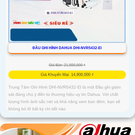
ĐẦU GHI HÌNH DAHUA DHI-NVR5432-EI
Giá Bán: 21,000,000 ₫
Giá Khuyến Mại: 14,800,000 ₫
Trung Tâm Ghi Hình DHI-NVR5432-EI là một Đầu ghi giám
sát đáng chú ý đến từ thương hiệu uy tín Dahua. Với chất
lượng hình ảnh sắc nét và khả năng xem ban đêm, bạn sẽ
không bỏ lỡ bất kỳ chi tiết nào