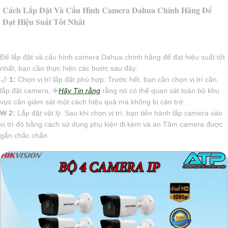
Cách Lắp Đặt Và Cấu Hình Camera Dahua Chính Hãng Để
Đạt Hiệu Suất Tốt Nhất
Để lắp đặt và cấu hình camera Dahua chính hãng để đạt hiệu suất tốt
nhất, bạn cần thực hiện các bước sau đây:
🌙
1:
Chọn vị trí lắp đặt phù hợp: Trước hết, bạn cần chọn vị trí cần
lắp đặt camera, ❈
Hãy Tin rằng
rằng nó có thể quan sát toàn bộ khu
vực cần giám sát một cách hiệu quả mà không bị cản trở.
₩
2:
Lắp đặt vật lý: Sau khi chọn vị trí, bạn tiến hành lắp camera vào
vị trí đó bằng cách sử dụng phụ kiện đi kèm và an Tâm camera được
gắn chắc chắn.