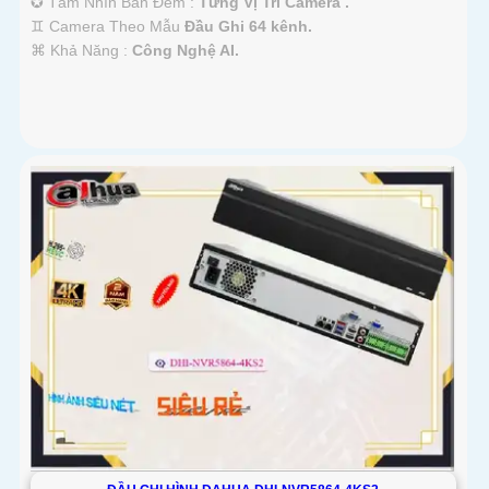
✪ Tầm Nhìn Ban Đêm :
Từng Vị Trí Camera .
♊ Camera Theo Mẫu
Đầu Ghi 64 kênh.
️⌘ Khả Năng :
Công Nghệ AI.