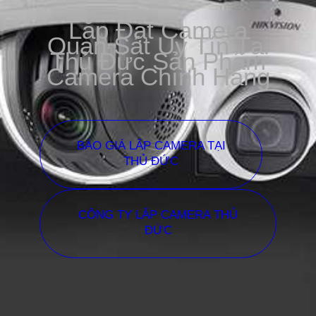
Lắp Đặt Camera
Quan Sát Uy Tín Tại
Thủ Đức Sản Phẩm
Camera Chính Hãng
BÁO GIÁ LẮP CAMERA TẠI
THỦ ĐỨC
CÔNG TY LẮP CAMERA THỦ
ĐỨC