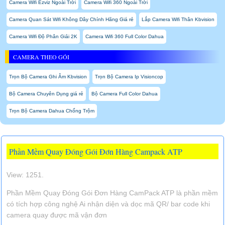
Camera Wifi Ezviz Ngoài Trời
Camera Wifi 360 Ngoài Trời
Camera Quan Sát Wifi Không Dây Chính Hãng Giá rẻ
Lắp Camera Wifi Thân Kbvision
Camera Wifi Độ Phân Giải 2K
Camera Wifi 360 Full Color Dahua
CAMERA THEO GÓI
Trọn Bộ Camera Ghi Âm Kbvision
Trọn Bộ Camera Ip Visioncop
Bộ Camera Chuyên Dụng giá rẻ
Bộ Camera Full Color Dahua
Trọn Bộ Camera Dahua Chống Trộm
Phần Mềm Quay Đóng Gói Đơn Hàng Campack ATP
View: 1251.
Phần Mềm Quay Đóng Gói Đơn Hàng CamPack ATP là phần mềm
có tích hợp công nghệ Ai nhận diện và dọc mã QR/ bar code khi
camera quay được mã vận đơn