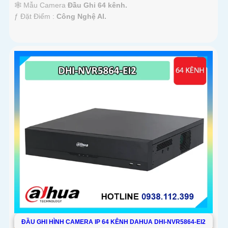
🕸️ Mẫu Camera
Đầu Ghi 64 kênh.
️ƒ Đặt Điểm :
Công Nghệ AI.
ĐẦU GHI HÌNH CAMERA IP 64 KÊNH DAHUA DHI-NVR5864-EI2