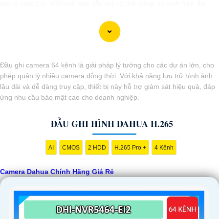
lượng vượt trội. Với hình ảnh sắc nét và tính năng an ninh hiện đại,
sản phẩm này hứa hẹn đáp ứng mọi nhu cầu giám sát của bạn. Đừng
ngần ngại trải nghiệm sự ổn định và chất lượng vượt trội của Camera
Dahua chính hãng với mức giá vô cùng hấp dẫn."
Đầu ghi camera 64 kênh là giải pháp lý tưởng cho các dự án lớn, cho
phép quản lý nhiều camera đồng thời. Với khả năng lưu trữ hình ảnh
lâu dài và dễ dàng truy cập, thiết bị này hỗ trợ giám sát hiệu quả, đáp
ứng nhu cầu bảo mật cao cho doanh nghiệp.
ĐẦU GHI HÌNH DAHUA H.265
AI
CMOS
2 HDD
H.265 Pro +
4 Kênh
'
Camera Dahua Chính Hãng Giá Rẻ