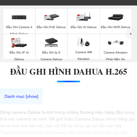
Đầu Ghi Camera 4
Đầu Ghi PoE Dahua
Đầu Ghi AI Dahua
Đầu Ghi NVR Dahua
Kênh Dahua
Camera Wifi
Đầu Ghi IP Ai
Đầu Ghi Ip 8
Camera Kbvision
Kbvision
Dahua
Camera Dahua
Phát Hiện Xe
ĐẦU GHI HÌNH DAHUA H.265
Dòng camera Dahua là một trong những thương hiệu hàng đầu trong
lĩnh vực camera an ninh. Để giới thiệu Camera Dahua chính hãng giá
rẻ và hình ảnh sắc nét, bạn có thể sử dụng câu tư vấn sau đây:
"Camera Dahua chính hãng mang đến cho bạn sự tin cậy và chất