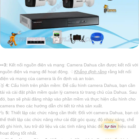
↭
3:
Kết nối nguồn điện và mạng: Camera Dahua cần được kết nối với
nguồn điện và mạng để hoạt động. ♢
Khẳng định rằng
rằng kết nối
điện và mạng của camera là ổn định và an toàn.
🥉
4:
Cấu hình trên phần mềm: Để cấu hình camera Dahua, bạn cần
tải và cài đặt phần mềm quản lý camera từ trang chủ của Dahua. Sau
đó, bạn sẽ phải đăng nhập vào phần mềm và thực hiện cấu hình cho
camera theo các hướng dẫn chi tiết từ nhà sản xuất.
🔩
5:
Thiết lập các chức năng cần thiết: Đối với camera Dahua, bạn có
thể thiết lập các chức năng như cài đặt góc quay, độ nhạy sáng, chế
độ ghi hình, lưu trữ dữ liệu và các tính năng khác để
tự tin
hiệu suất
hoạt động tốt nhất.