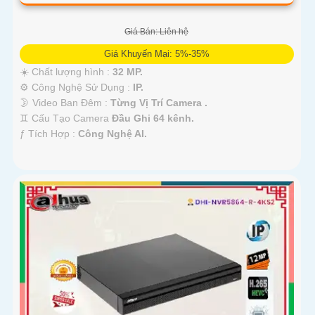
Giá Bán: Liên hệ
Giá Khuyến Mại: 5%-35%
☀️ Chất lượng hình :
32 MP.
⚙ Công Nghệ Sử Dụng :
IP.
🌛 Video Ban Đêm :
Từng Vị Trí Camera .
♊ Cấu Tạo Camera
Đầu Ghi 64 kênh.
️ƒ Tích Hợp :
Công Nghệ AI.