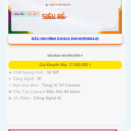
ĐẦU GHI HÌNH DAHUA DHI-NVR5864-EI
Giá Bán: 39,060,000 ₫
Giá Khuyến Mại: 27,500,000 ₫
☀️ Chất lượng hình :
32 MP.
✳️ Công Nghệ :
IP.
⭐ Xem ban đêm :
Từng Vị Trí Camera .
💎 Cấu Tạo Camera
Đầu Ghi 64 kênh.
️💫 Ưu Điểm :
Công Nghệ AI.