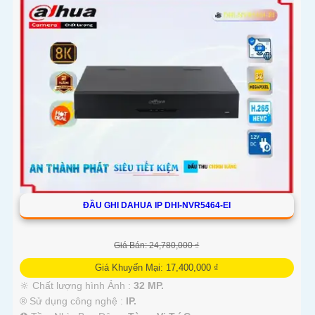
ĐẦU GHI DAHUA IP DHI-NVR5464-EI
Giá Bán: 24,780,000 ₫
Giá Khuyến Mại: 17,400,000 ₫
🔆 Chất lượng hình Ảnh :
32 MP.
®️ Sử dụng công nghệ :
IP.