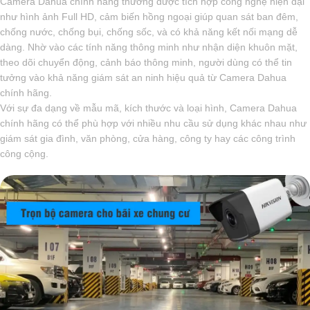
Camera Dahua chính hãng thường được tích hợp công nghệ hiện đại
như hình ảnh Full HD, cảm biến hồng ngoại giúp quan sát ban đêm,
chống nước, chống bụi, chống sốc, và có khả năng kết nối mạng dễ
dàng. Nhờ vào các tính năng thông minh như nhận diện khuôn mặt,
theo dõi chuyển động, cảnh báo thông minh, người dùng có thể tin
tưởng vào khả năng giám sát an ninh hiệu quả từ Camera Dahua
chính hãng.
Với sự đa dạng về mẫu mã, kích thước và loại hình, Camera Dahua
chính hãng có thể phù hợp với nhiều nhu cầu sử dụng khác nhau như
giám sát gia đình, văn phòng, cửa hàng, công ty hay các công trình
công cộng.