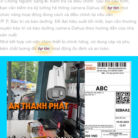
❇️ Chống Ngược Sáng
6:
Kiểm tra và điều chỉnh: Sau khi cấu hình,
bạn cần kiểm tra kỹ lưỡng hệ thống camera Dahua để
tự tin
mọi
chức năng hoạt động đúng cách và điều chỉnh lại nếu cần.
️💭
7:
Bảo trì và bảo dưỡng: Để đạt hiệu suất tốt nhất, bạn cần thường
xuyên bảo trì và bảo dưỡng camera Dahua theo hướng dẫn của nhà
sản xuất.
Nhớ kết hợp với việc chọn thiết bị chính hãng, sử dụng cáp và phụ
kiện chất lượng để
tự tin
hoạt động ổn định và an toàn.