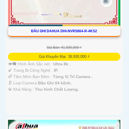
ĐẦU GHI DAHUA DHI-NVR5864-R-4KS2
Giá Bán: 41,500,000 ₫
Giá Khuyến Mại: 39,930,000 ₫
👁️‍🗨 Hình Ảnh Sắc nét :
Ultra 8k .
🌠 Trang Bị Công Nghệ :
IP.
🌈 Tầm Nhìn Ban Đêm :
Từng Vị Trí Camera .
🗜️ Loại Camera
Đầu Ghi 64 kênh.
️💎 Khả Năng :
Thu hình Chất Lượng.