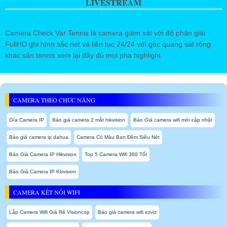
LIVESTREAM
Camera Check Var Tennis là camera giám sát với độ phân giải
FullHD ghi hình sắc nét và liên tục 24/24 với góc quang sát rộng
khác sân tennis xem lại đầy đủ mọi pha highlight
CAMERA THEO CHỨC NĂNG
Gía Camera IP
Báo giá camera 2 mắt hikvision
Báo Giá camera wifi mới cập nhật
Báo giá camera ip dahua
Camera Có Màu Ban Đêm Siêu Nét
Báo Giá Camera IP Hikvision
Top 5 Camera Wifi 360 Tốt
Báo Giá Camera IP Kbvision
CAMERA KẾT NỐI WIFI
Lắp Camera Wifi Giá Rẻ Visioncop
Báo giá camera wifi ezviz