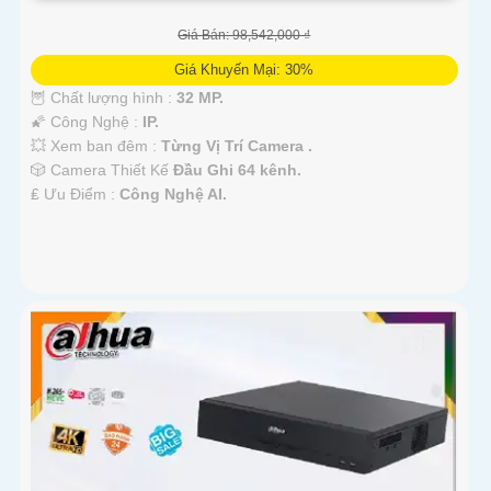
Giá Bán: 98,542,000 ₫
Giá Khuyến Mại: 30%
🦉 Chất lượng hình :
32 MP.
🌠 Công Nghệ :
IP.
💥 Xem ban đêm :
Từng Vị Trí Camera .
🎲 Camera Thiết Kế
Đầu Ghi 64 kênh.
️₤ Ưu Điểm :
Công Nghệ AI.