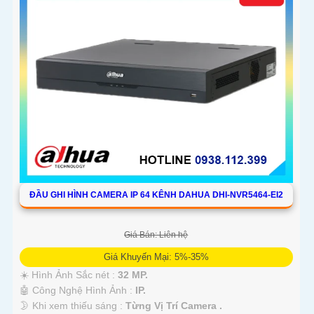
ĐẦU GHI HÌNH CAMERA IP 64 KÊNH DAHUA DHI-NVR5464-EI2
Giá Bán: Liên hệ
Giá Khuyến Mại: 5%-35%
☀️ Hình Ảnh Sắc nét :
32 MP.
🤖️ Công Nghệ Hình Ảnh :
IP.
🌛 Khi xem thiếu sáng :
Từng Vị Trí Camera .