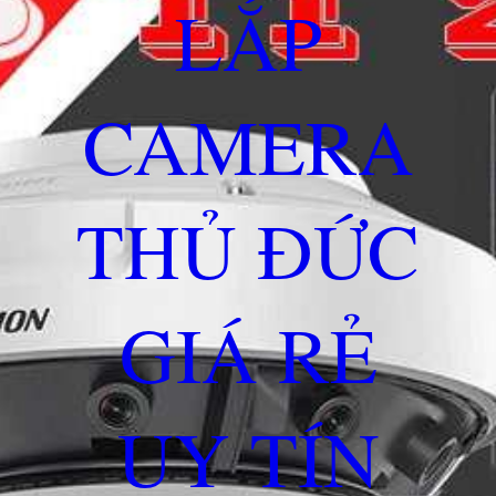
LẮP
CAMERA
THỦ ĐỨC
GIÁ RẺ
UY TÍN