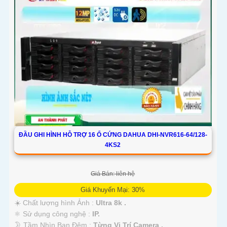
ĐẦU GHI HÌNH HỖ TRỢ 16 Ổ CỨNG DAHUA DHI-NVR616-64/128-
4KS2
Giá Bán: liên hệ
Giá Khuyến Mại: 30%
☀️ Chất lượng hình Ảnh :
Ultra 8k .
⚛️ Sử dụng công nghệ :
IP.
🌛 Tầm Nhìn Ban Đêm :
Từng Vị Trí Camera .