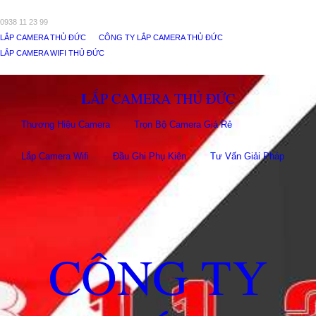
0938 11 23 99
LẮP CAMERA THỦ ĐỨC
CÔNG TY LẮP CAMERA THỦ ĐỨC
LẮP CAMERA WIFI THỦ ĐỨC
LẮP CAMERA THỦ ĐỨC
Thương Hiệu Camera
Trọn Bộ Camera Giá Rẻ
Lắp Camera Wifi
Đầu Ghi Phụ Kiên
Tư Vấn Giải Pháp
CÔNG TY