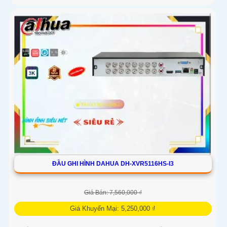
ĐẦU GHI HÌNH DAHUA DH-XVR5116HS-I3
Giá Bán: 7,560,000 ₫
Giá Khuyến Mại: 5,250,000 ₫