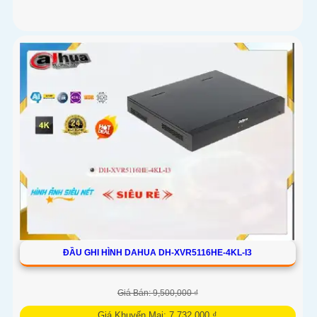
ĐẦU GHI HÌNH DAHUA DH-XVR5116HE-4KL-I3
Giá Bán: 9,500,000 ₫
Giá Khuyến Mại: 7,732,000 ₫