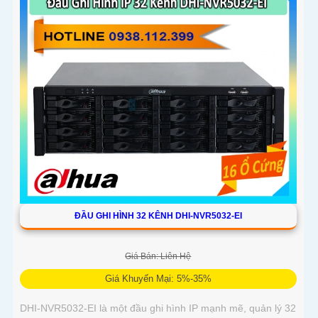
năng linh hoạt và mức giá cạnh tranh
ĐẦU GHI HÌNH 32 KÊNH DHI-NVR5032-EI
Giá Bán: Liên Hệ
Giá Khuyến Mại: 5%-35%
DHI-NVR5032-EI là một đầu ghi hình IP mạnh mẽ, quản lý 32