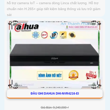
hỗ trợ camera IoT – camera dòng Linca chất lượng. Hỗ trợ
chuẩn nén H.265+ giúp tiết kiệm băng thông và lưu trữ giám
sát
ĐẦU GHI DAHUA DHI-NVR4216-EI
Giá Bán: 9,240,000 ₫