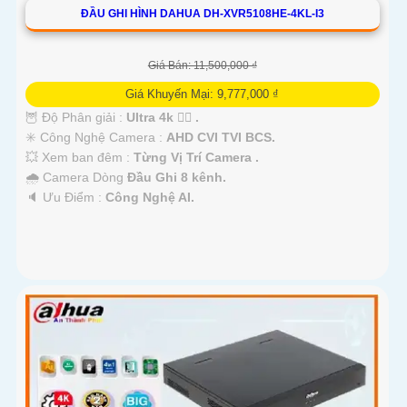
ĐẦU GHI HÌNH DAHUA DH-XVR5108HE-4KL-I3
Giá Bán: 11,500,000 ₫
Giá Khuyến Mại: 9,777,000 ₫
🦉 Độ Phân giải :
Ultra 4k 👍🏾 .
✳️ Công Nghệ Camera :
AHD CVI TVI BCS.
💥 Xem ban đêm :
Từng Vị Trí Camera .
🌧️ Camera Dòng
Đầu Ghi 8 kênh.
️🔈 Ưu Điểm :
Công Nghệ AI.