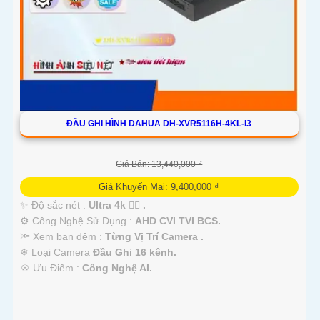
ĐẦU GHI HÌNH DAHUA DH-XVR5116H-4KL-I3
Giá Bán: 13,440,000 ₫
Giá Khuyến Mại: 9,400,000 ₫
✨ Độ sắc nét :
Ultra 4k 👍🏾 .
⚙ Công Nghệ Sử Dụng :
AHD CVI TVI BCS.
🔦 Xem ban đêm :
Từng Vị Trí Camera .
❄ Loại Camera
Đầu Ghi 16 kênh.
️💠 Ưu Điểm :
Công Nghệ AI.