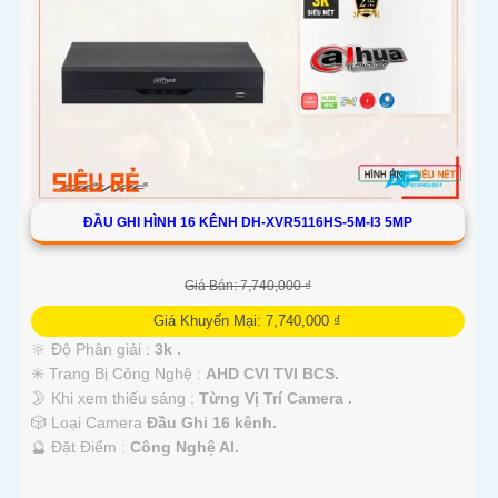
ĐẦU GHI HÌNH 16 KÊNH DH-XVR5116HS-5M-I3 5MP
Giá Bán: 7,740,000 ₫
Giá Khuyến Mại: 7,740,000 ₫
🔆 Độ Phân giải :
3k .
✳️ Trang Bị Công Nghệ :
AHD CVI TVI BCS.
🌛 Khi xem thiếu sáng :
Từng Vị Trí Camera .
🎲 Loại Camera
Đầu Ghi 16 kênh.
️🔮 Đặt Điểm :
Công Nghệ AI.