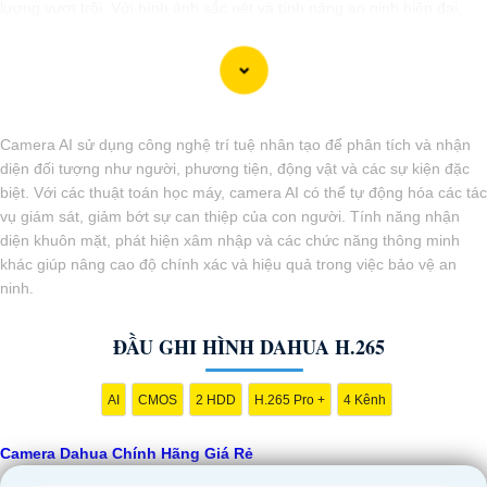
lượng vượt trội. Với hình ảnh sắc nét và tính năng an ninh hiện đại,
sản phẩm này hứa hẹn đáp ứng mọi nhu cầu giám sát của bạn. Đừng
ngần ngại trải nghiệm sự ổn định và chất lượng vượt trội của Camera
Dahua chính hãng với mức giá vô cùng hấp dẫn."
Camera AI sử dụng công nghệ trí tuệ nhân tạo để phân tích và nhận
diện đối tượng như người, phương tiện, động vật và các sự kiện đặc
biệt. Với các thuật toán học máy, camera AI có thể tự động hóa các tác
vụ giám sát, giảm bớt sự can thiệp của con người. Tính năng nhận
diện khuôn mặt, phát hiện xâm nhập và các chức năng thông minh
khác giúp nâng cao độ chính xác và hiệu quả trong việc bảo vệ an
ninh.
ĐẦU GHI HÌNH DAHUA H.265
'
AI
CMOS
2 HDD
H.265 Pro +
4 Kênh
Camera Dahua Chính Hãng Giá Rẻ