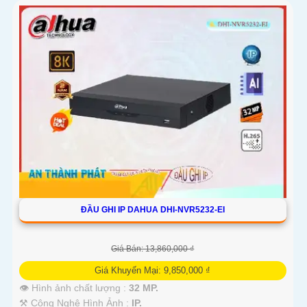
ĐẦU GHI IP DAHUA DHI-NVR5232-EI
Giá Bán: 13,860,000 ₫
Giá Khuyến Mại: 9,850,000 ₫
👁 Hình ảnh chất lượng :
32 MP.
⚒ Công Nghệ Hình Ảnh :
IP.