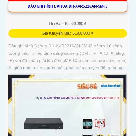
ĐẦU GHI HÌNH DAHUA DH-XVR5216AN-5M-I3
Giá Bán: 10,000,000 ₫
Giá Khuyến Mại: 6,500,000 ₫
Đầu ghi hình Dahua DH-XVR5216AN-5M-I3 hỗ trợ 16 kênh
tương thích nhiều định dạng camera (CVI, TVI, AHD, Analog,
IP) với độ phân giải lên đến 5MP. Đầu ghi tích hợp công nghệ
AI giúp nhận diện khuôn mặt, phát hiện chuyển động thông
minh