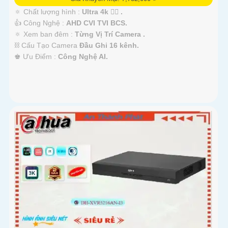
🔅 Chất lượng hình :
Ultra 4k 👍🏾 .
👍 Công Nghệ :
AHD CVI TVI BCS.
🔅 Xem ban đêm :
Từng Vị Trí Camera .
⛓ Cấu Tạo Camera
Đầu Ghi 16 kênh.
️♚ Ưu Điểm :
Công Nghệ AI.