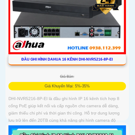
ĐẦU GHI HÌNH DAHUA 16 KÊNH DHI-NVR5216-8P-EI
Giá Bán:
Giá Khuyến Mại: 5%-35%
DHI-NVR5216-8P-EI là đầu ghi hình IP 16 kênh tích hợp 8
cổng PoE giúp kết nối và cấp nguồn cho camera dễ dàng,
giảm thiểu chi phí và thời gian thi công. Hỗ trợ dung lượng
lưu trữ lên đến 20TB cùng khả năng ghi hình camera độ
phân giải 32MP, đầu ghi mang đến chất lượng hình ảnh siêu
nét và khả năng lưu trữ vượt trội hiệu suất mạnh mẽ, tính