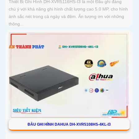
Thiết Bị Ghi Hình DH-XVR5116HS-I3 là một Đầu ghi đáng
chú ý với khả năng ghi hình chất lượng cao 5.0 MP, cho hình
ảnh sắc nét trong cả ngày và đêm. Ấn tượng ơn với những
thông...
ĐẦU GHI HÌNH DAHUA DH-XVR5108HS-4KL-I3