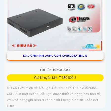
ĐẦU GHI HÌNH DAHUA DH-XVR5208A-4KL-I3
Giá Bán: 10,500,000 ₫
Giá Khuyến Mại: 7,350,000 ₫
HD 4K Giới thiệu về Đầu ghi Đầu thu KTS DH-XVR5208A-
4KL-I3 là một thiết bị đầu ghi được thiết kế dạng box tinh tế,
với khả năng ghi hình 8 kênh chất lượng hình siêu sắc nét
Ultra...