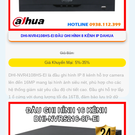
DHI-NVR4108HS-EI ĐẦU GHI HÌNH 8 KÊNH IP DAHUA
Giá Bán:
Giá Khuyến Mại: 5%-35%
DHI-NVR4108HS-EI là đầu ghi hình IP 8 kênh hỗ trợ camera
lên đến 16MP mang lại hình ảnh siêu nét, phù hợp cho các
hệ thống giám sát yêu cầu độ chi tiết cao. Đầu ghi hỗ trợ lắp
1 ổ cứng với dung lượng tối đa 16TB, đảm bảo lưu trữ dữ
liệu ổn định và dài hạn