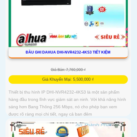
ĐẦU GHI DAHUA DHI-NVR4232-4KS3 TIẾT KIỆM
Giá Bán: 7,760,000 ₫
Giá Khuyến Mại: 5,500,000 ₫
Thiết bị thu hình IP DHI-NVR4232-4KS3 là một sản phẩm
hàng đầu trong lĩnh vực giám sát an ninh. Với khả năng hình
sáng hơn Bang Thông 256 Mbps, nó cho phép bạn xem
được rõ ràng mọi chi tiết, ngay cả ban đêm