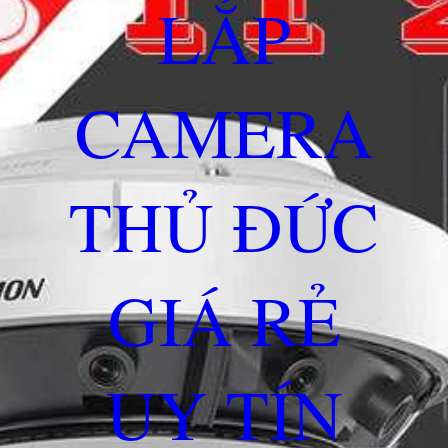
LẮP
CAMERA
THỦ ĐỨC
GIÁ RẺ
UY TÍN