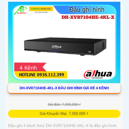
DH-XVR7104HE-4KL-X ĐẦU GHI HÌNH GIÁ RẺ 4 KÊNH
Giá Bán: 7,050,000 ₫
Giá Khuyến Mại: 7,050,000 ₫
Đầu ghi 4 kênh 5in1 DH-XVR7104HE-4KL-X là đầu ghi hình