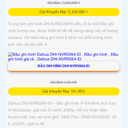
Giá Bán: 7,310,000 ₫
Giá Khuyến Mại: 5,100,000 ₫
Trung tâm ghi hình DH-XVR5108HS-4KL-I3 là một Đầu ghi
chất lượng cao, được thiết kế để dễ dàng nâng cấp số lượng
camera. Với khả năng ghi hình 8 kênh và chất lượng hình
ảnh sắc nét lên đến 8
ĐẦU GHI HÌNH DHI-NVR5064-EI
Giá Bán: Liên Hệ
Giá Khuyến Mại: 5%-35%
Dahua DHI‑NVR5064‑EI – đầu ghi hình IP 64 kênh tích hợp
AI WizSense, giải mã 32 kênh 1080p. Hỗ trợ nhận diện
khuôn mặt, bảo vệ ranh giới, SMD Plus. RAID 0/1/5/6/10, 16
ổ, eSATA, ngõ ra 4K