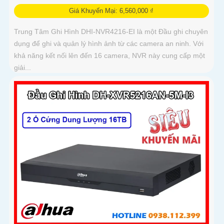
Giá Khuyến Mại: 6,560,000 ₫
Trung Tâm Ghi Hình DHI-NVR4216-EI là một Đầu ghi chuyên
dụng để ghi và quản lý hình ảnh từ các camera an ninh. Với
khả năng kết nối lên đến 16 camera, NVR này cung cấp một
giải...