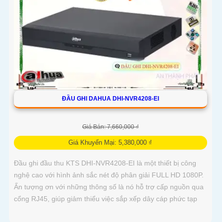
ĐẦU GHI DAHUA DHI-NVR4208-EI
Giá Bán: 7,660,000 ₫
Giá Khuyến Mại: 5,380,000 ₫
Đầu ghi đầu thu KTS DHI-NVR4208-EI là một thiết bị công
nghệ cao với hình ảnh sắc nét độ phân giải FULL HD 1080P.
Ấn tượng ơn với những thông số là nó hỗ trợ cấp nguồn qua
cổng RJ45, giúp giảm thiểu việc sắp xếp dây cáp phức tạp