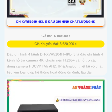
DH-XVR5104H-4KL-I3 ĐẦU GHI HÌNH CHẤT LƯỢNG 4K
Giá Bán: 6,100,000 ₫
Giá Khuyến Mại: 5,620,000 ₫
Đầu ghi hình 4 kênh DH-XVR5104H-4KL-I3 là đầu ghi hình 4
kênh hỗ trợ camera 4K, chuẩn nén H.265+ và hỗ trợ các
dòng camera HDCVI/ TVI/ AHD, IP & Analog, thiết kế vỏ chất
liệu kim loại, giúp hệ thống hoạt động ổn định, lâu dài