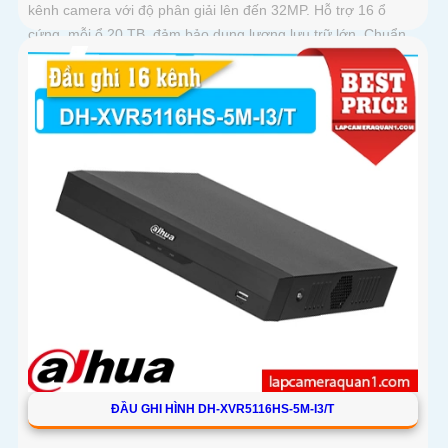
kênh camera với độ phân giải lên đến 32MP. Hỗ trợ 16 ổ
cứng, mỗi ổ 20 TB, đảm bảo dung lượng lưu trữ lớn. Chuẩn
nén Smart H
ĐẦU GHI HÌNH DH-XVR5116HS-5M-I3/T