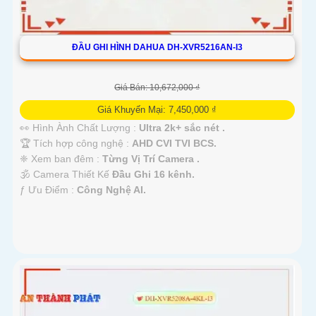
ĐẦU GHI HÌNH DAHUA DH-XVR5216AN-I3
Giá Bán: 10,672,000 ₫
Giá Khuyến Mại: 7,450,000 ₫
👀 Hình Ành Chất Lượng :
Ultra 2k+ sắc nét .
🏆 Tích hợp công nghệ :
AHD CVI TVI BCS.
❈ Xem ban đêm :
Từng Vị Trí Camera .
🕉️ Camera Thiết Kế
Đầu Ghi 16 kênh.
️ƒ Ưu Điểm :
Công Nghệ AI.