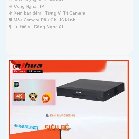
⚙ Công Nghệ :
IP.
❃ Xem ban đêm :
Từng Vị Trí Camera .
🛡 Mẫu Camera
Đầu Ghi 16 kênh.
️🎙 Ưu Điểm :
Công Nghệ AI.