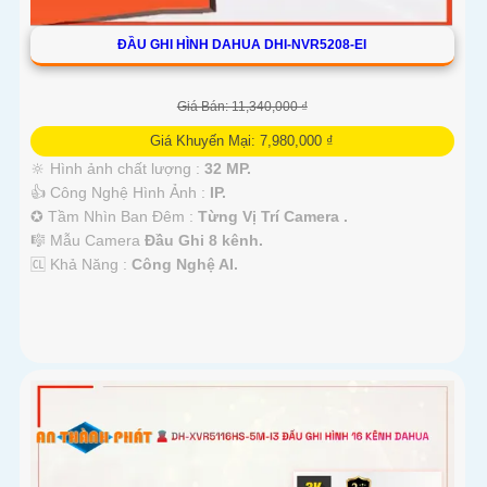
ĐẦU GHI HÌNH DAHUA DHI-NVR5208-EI
Giá Bán: 11,340,000 ₫
Giá Khuyến Mại: 7,980,000 ₫
🔆 Hình ảnh chất lượng :
32 MP.
👍 Công Nghệ Hình Ảnh :
IP.
✪ Tầm Nhìn Ban Đêm :
Từng Vị Trí Camera .
🎼️ Mẫu Camera
Đầu Ghi 8 kênh.
️🆑 Khả Năng :
Công Nghệ AI.