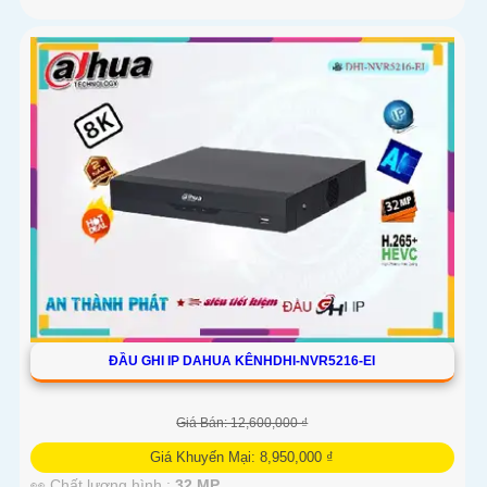
ĐẦU GHI IP DAHUA KÊNHDHI-NVR5216-EI
Giá Bán: 12,600,000 ₫
Giá Khuyến Mại: 8,950,000 ₫
👀 Chất lượng hình :
32 MP.