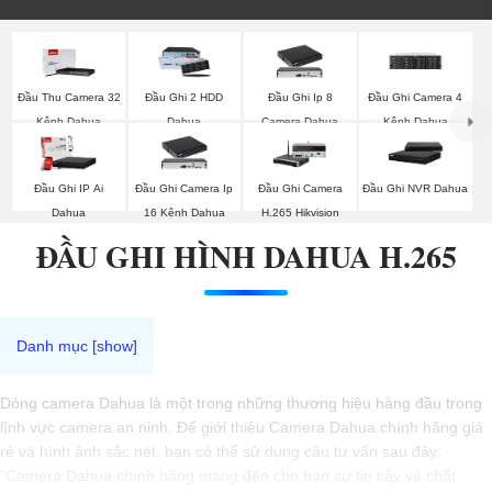
Đầu Thu Camera 32
Đầu Ghi 2 HDD
Đầu Ghi Ip 8
Đầu Ghi Camera 4
Kênh Dahua
Dahua
Camera Dahua
Kênh Dahua
Đầu Ghi IP Ai
Đầu Ghi Camera Ip
Đầu Ghi Camera
Đầu Ghi NVR Dahua
Dahua
16 Kênh Dahua
H.265 Hikvision
ĐẦU GHI HÌNH DAHUA H.265
Dòng camera Dahua là một trong những thương hiệu hàng đầu trong
lĩnh vực camera an ninh. Để giới thiệu Camera Dahua chính hãng giá
rẻ và hình ảnh sắc nét, bạn có thể sử dụng câu tư vấn sau đây:
"Camera Dahua chính hãng mang đến cho bạn sự tin cậy và chất