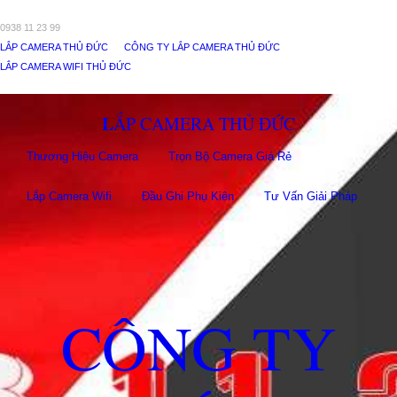
0938 11 23 99
LẮP CAMERA THỦ ĐỨC
CÔNG TY LẮP CAMERA THỦ ĐỨC
LẮP CAMERA WIFI THỦ ĐỨC
LẮP CAMERA THỦ ĐỨC
Thương Hiệu Camera
Trọn Bộ Camera Giá Rẻ
Lắp Camera Wifi
Đầu Ghi Phụ Kiên
Tư Vấn Giải Pháp
CÔNG TY