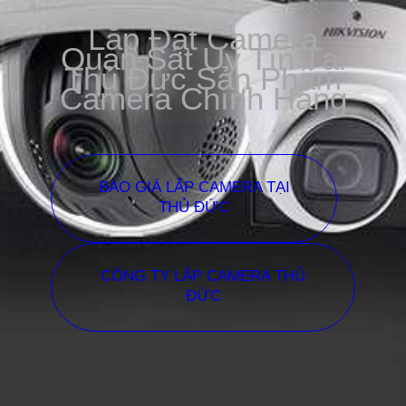
Lắp Đặt Camera
Quan Sát Uy Tín Tại
Thủ Đức Sản Phẩm
Camera Chính Hãng
BÁO GIÁ LẮP CAMERA TẠI
THỦ ĐỨC
CÔNG TY LẮP CAMERA THỦ
ĐỨC