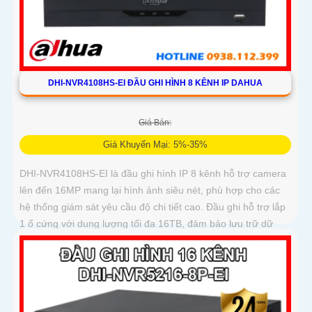
DHI-NVR4108HS-EI ĐẦU GHI HÌNH 8 KÊNH IP DAHUA
Giá Bán:
Giá Khuyến Mại: 5%-35%
DHI-NVR4108HS-EI là đầu ghi hình IP 8 kênh hỗ trợ camera
lên đến 16MP mang lại hình ảnh siêu nét, phù hợp cho các
hệ thống giám sát yêu cầu độ chi tiết cao. Đầu ghi hỗ trợ lắp
1 ổ cứng với dung lượng tối đa 16TB, đảm bảo lưu trữ dữ
liệu ổn định và dài hạn