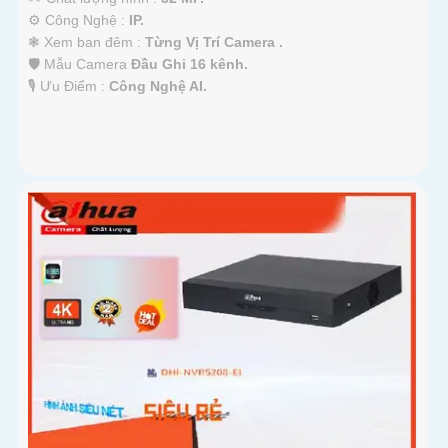
⚙ Công Nghệ :
IP.
❃ Xem ban đêm :
Từng Vị Trí Camera .
🛡 Mẫu Camera
Đầu Ghi 16 kênh.
️🎙 Ưu Điểm :
Công Nghệ AI.