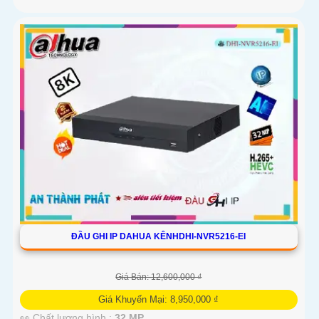
ĐẦU GHI IP DAHUA KÊNHDHI-NVR5216-EI
Giá Bán: 12,600,000 ₫
Giá Khuyến Mại: 8,950,000 ₫
👀 Chất lượng hình :
32 MP.