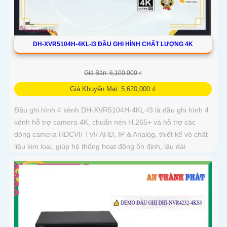
DH-XVR5104H-4KL-I3 ĐẦU GHI HÌNH CHẤT LƯỢNG 4K
Giá Bán: 6,100,000 ₫
Giá Khuyến Mại: 5,620,000 ₫
Đầu ghi hình 4 kênh DH-XVR5104H-4KL-I3 là đầu ghi hình 4
kênh hỗ trợ camera 4K, chuẩn nén H.265+ và hỗ trợ các
dòng camera HDCVI/ TVI/ AHD, IP & Analog, thiết kế vỏ chất
liệu kim loại, giúp hệ thống hoạt động ổn định, lâu dài