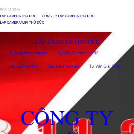
0938 11 23 99
LẮP CAMERA THỦ ĐỨC
CÔNG TY LẮP CAMERA THỦ ĐỨC
LẮP CAMERA WIFI THỦ ĐỨC
LẮP CAMERA THỦ ĐỨC
Thương Hiệu Camera
Trọn Bộ Camera Giá Rẻ
Lắp Camera Wifi
Đầu Ghi Phụ Kiên
Tư Vấn Giải Pháp
CÔNG TY