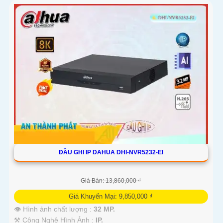
ĐẦU GHI IP DAHUA DHI-NVR5232-EI
Giá Bán: 13,860,000 ₫
Giá Khuyến Mại: 9,850,000 ₫
👁 Hình ảnh chất lượng :
32 MP.
⚒ Công Nghệ Hình Ảnh :
IP.