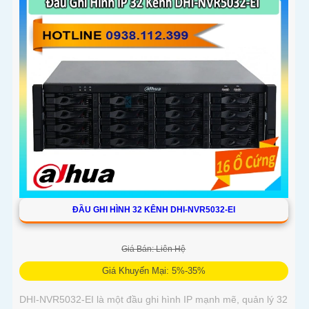
năng linh hoạt và mức giá cạnh tranh
ĐẦU GHI HÌNH 32 KÊNH DHI-NVR5032-EI
Giá Bán: Liên Hệ
Giá Khuyến Mại: 5%-35%
DHI-NVR5032-EI là một đầu ghi hình IP mạnh mẽ, quản lý 32