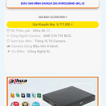
ĐẦU GHI HÌNH DAHUA DH-XVR5108HE-4KL-I3
Giá Bán: 11,500,000 ₫
Giá Khuyến Mại: 9,777,000 ₫
🦉 Độ Phân giải :
Ultra 4k 👍🏾 .
✳️ Công Nghệ Camera :
AHD CVI TVI BCS.
💥 Xem ban đêm :
Từng Vị Trí Camera .
🌧️ Camera Dòng
Đầu Ghi 8 kênh.
️🔈 Ưu Điểm :
Công Nghệ AI.