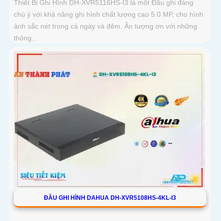
Thiết Bị Ghi Hình DH-XVR5116HS-I3 là một Đầu ghi đáng
chú ý với khả năng ghi hình chất lượng cao 5.0 MP, cho hình
ảnh sắc nét trong cả ngày và đêm. Ấn tượng ơn với những
thông...
ĐẦU GHI HÌNH DAHUA DH-XVR5108HS-4KL-I3