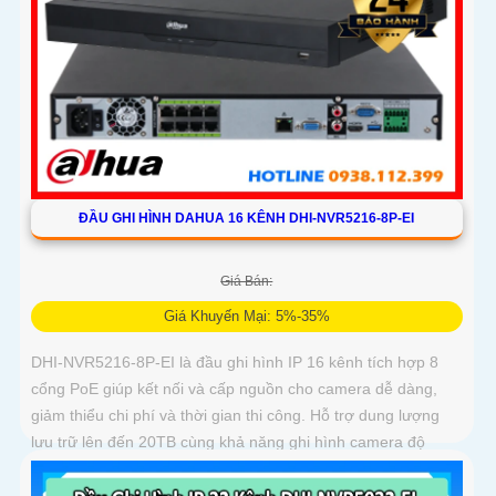
ĐẦU GHI HÌNH DAHUA 16 KÊNH DHI-NVR5216-8P-EI
Giá Bán:
Giá Khuyến Mại: 5%-35%
DHI-NVR5216-8P-EI là đầu ghi hình IP 16 kênh tích hợp 8
cổng PoE giúp kết nối và cấp nguồn cho camera dễ dàng,
giảm thiểu chi phí và thời gian thi công. Hỗ trợ dung lượng
lưu trữ lên đến 20TB cùng khả năng ghi hình camera độ
phân giải 32MP, đầu ghi mang đến chất lượng hình ảnh siêu
nét và khả năng lưu trữ vượt trội hiệu suất mạnh mẽ, tính