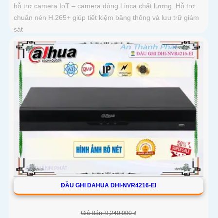
hỗ trợ camera IoT – camera dòng Linca chất lượng. Hỗ trợ
chuẩn nén H.265+ giúp tiết kiệm băng thông và lưu trữ giám
sát
ĐẦU GHI DAHUA DHI-NVR4216-EI
Giá Bán: 9,240,000 ₫