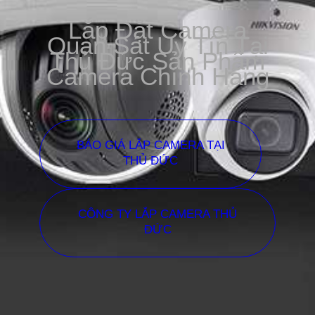
Lắp Đặt Camera
Quan Sát Uy Tín Tại
Thủ Đức Sản Phẩm
Camera Chính Hãng
BÁO GIÁ LẮP CAMERA TẠI
THỦ ĐỨC
CÔNG TY LẮP CAMERA THỦ
ĐỨC