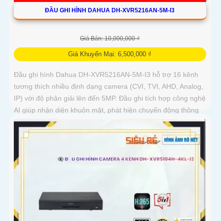
ĐẦU GHI HÌNH DAHUA DH-XVR5216AN-5M-I3
Giá Bán: 10,000,000 ₫
Giá Khuyến Mại: 6,500,000 ₫
Đầu ghi hình Dahua DH-XVR5216AN-5M-I3 hỗ trợ 16 kênh
tương thích nhiều định dạng camera (CVI, TVI, AHD, Analog,
IP) với độ phân giải lên đến 5MP. Đầu ghi tích hợp công nghệ
AI giúp nhận diện khuôn mặt, phát hiện chuyển động thông
minh