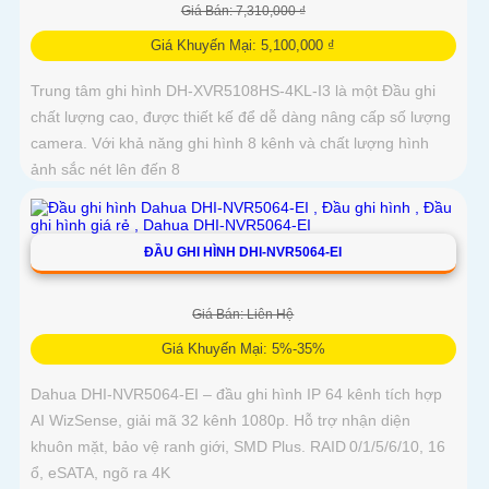
Giá Bán: 7,310,000 ₫
Giá Khuyến Mại: 5,100,000 ₫
Trung tâm ghi hình DH-XVR5108HS-4KL-I3 là một Đầu ghi
chất lượng cao, được thiết kế để dễ dàng nâng cấp số lượng
camera. Với khả năng ghi hình 8 kênh và chất lượng hình
ảnh sắc nét lên đến 8
ĐẦU GHI HÌNH DHI-NVR5064-EI
Giá Bán: Liên Hệ
Giá Khuyến Mại: 5%-35%
Dahua DHI‑NVR5064‑EI – đầu ghi hình IP 64 kênh tích hợp
AI WizSense, giải mã 32 kênh 1080p. Hỗ trợ nhận diện
khuôn mặt, bảo vệ ranh giới, SMD Plus. RAID 0/1/5/6/10, 16
ổ, eSATA, ngõ ra 4K