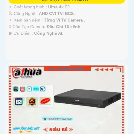
🔅 Chất lượng hình :
Ultra 4k 👍🏾 .
👍 Công Nghệ :
AHD CVI TVI BCS.
🔅 Xem ban đêm :
Từng Vị Trí Camera .
⛓ Cấu Tạo Camera
Đầu Ghi 16 kênh.
️♚ Ưu Điểm :
Công Nghệ AI.