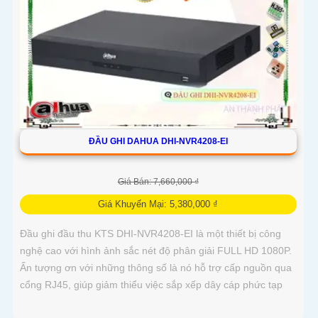
ĐẦU GHI DAHUA DHI-NVR4208-EI
Giá Bán: 7,660,000 ₫
Giá Khuyến Mại: 5,380,000 ₫
Đầu ghi đầu thu KTS DHI-NVR4208-EI là một thiết bị công
nghệ cao với hình ảnh sắc nét độ phân giải FULL HD 1080P.
Ấn tượng ơn với những thông số là nó hỗ trợ cấp nguồn qua
cổng RJ45, giúp giảm thiểu việc sắp xếp dây cáp phức tạp