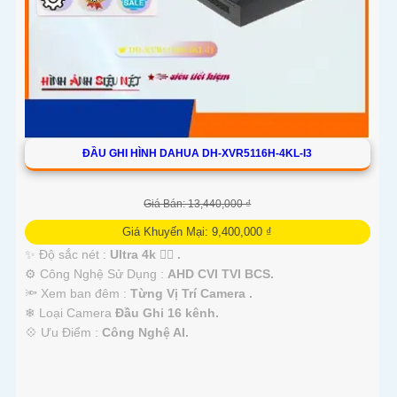
ĐẦU GHI HÌNH DAHUA DH-XVR5116H-4KL-I3
Giá Bán: 13,440,000 ₫
Giá Khuyến Mại: 9,400,000 ₫
✨ Độ sắc nét :
Ultra 4k 👍🏾 .
⚙ Công Nghệ Sử Dụng :
AHD CVI TVI BCS.
🔦 Xem ban đêm :
Từng Vị Trí Camera .
❄ Loại Camera
Đầu Ghi 16 kênh.
️💠 Ưu Điểm :
Công Nghệ AI.