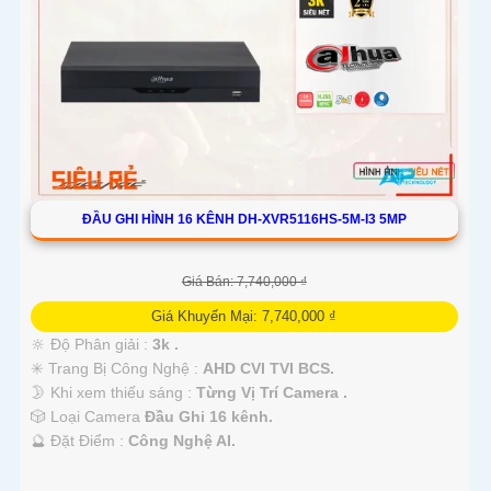
ĐẦU GHI HÌNH 16 KÊNH DH-XVR5116HS-5M-I3 5MP
Giá Bán: 7,740,000 ₫
Giá Khuyến Mại: 7,740,000 ₫
🔆 Độ Phân giải :
3k .
✳️ Trang Bị Công Nghệ :
AHD CVI TVI BCS.
🌛 Khi xem thiếu sáng :
Từng Vị Trí Camera .
🎲 Loại Camera
Đầu Ghi 16 kênh.
️🔮 Đặt Điểm :
Công Nghệ AI.