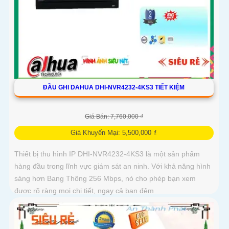
ĐẦU GHI DAHUA DHI-NVR4232-4KS3 TIẾT KIỆM
Giá Bán: 7,760,000 ₫
Giá Khuyến Mại: 5,500,000 ₫
Thiết bị thu hình IP DHI-NVR4232-4KS3 là một sản phẩm
hàng đầu trong lĩnh vực giám sát an ninh. Với khả năng hình
sáng hơn Bang Thông 256 Mbps, nó cho phép bạn xem
được rõ ràng mọi chi tiết, ngay cả ban đêm