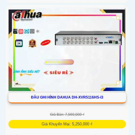
ĐẦU GHI HÌNH DAHUA DH-XVR5116HS-I3
Giá Bán: 7,560,000 ₫
Giá Khuyến Mại: 5,250,000 ₫