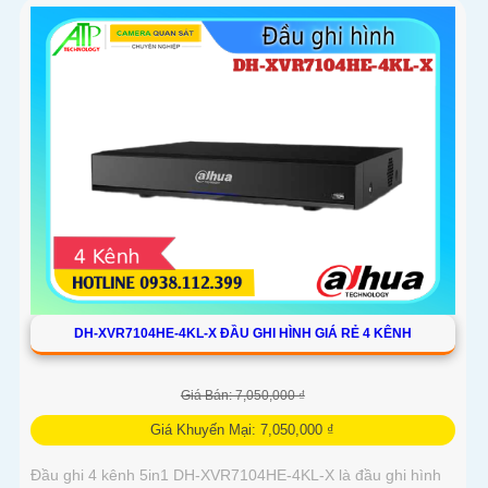
DH-XVR7104HE-4KL-X ĐẦU GHI HÌNH GIÁ RẺ 4 KÊNH
Giá Bán: 7,050,000 ₫
Giá Khuyến Mại: 7,050,000 ₫
Đầu ghi 4 kênh 5in1 DH-XVR7104HE-4KL-X là đầu ghi hình