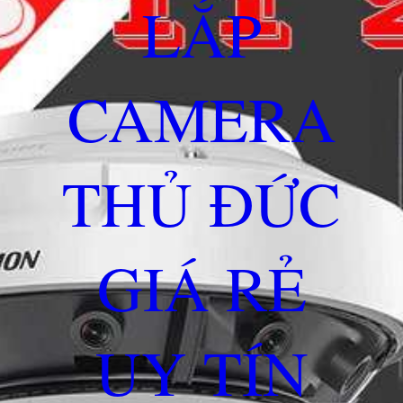
LẮP
CAMERA
THỦ ĐỨC
GIÁ RẺ
UY TÍN