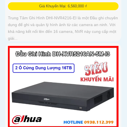
Giá Khuyến Mại: 6,560,000 ₫
Trung Tâm Ghi Hình DHI-NVR4216-EI là một Đầu ghi chuyên
dụng để ghi và quản lý hình ảnh từ các camera an ninh. Với
khả năng kết nối lên đến 16 camera, NVR này cung cấp một
giải...