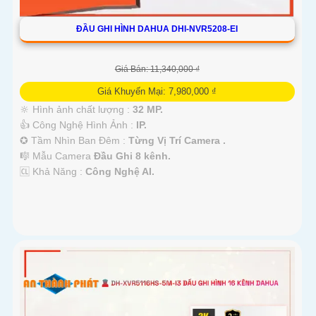
ĐẦU GHI HÌNH DAHUA DHI-NVR5208-EI
Giá Bán: 11,340,000 ₫
Giá Khuyến Mại: 7,980,000 ₫
🔆 Hình ảnh chất lượng :
32 MP.
👍 Công Nghệ Hình Ảnh :
IP.
✪ Tầm Nhìn Ban Đêm :
Từng Vị Trí Camera .
🎼️ Mẫu Camera
Đầu Ghi 8 kênh.
️🆑 Khả Năng :
Công Nghệ AI.