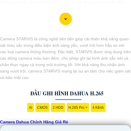
lượng vượt trội. Với hình ảnh sắc nét và tính năng an ninh hiện đại,
sản phẩm này hứa hẹn đáp ứng mọi nhu cầu giám sát của bạn. Đừng
ngần ngại trải nghiệm sự ổn định và chất lượng vượt trội của Camera
Dahua chính hãng với mức giá vô cùng hấp dẫn."
Camera STARVIS là công nghệ tiên tiến giúp cải thiện khả năng quan
sát màu sắc trong điều kiện ánh sáng yếu, vượt trội hơn hẳn so với
các loại camera thông thường. Đặc biệt, STARVIS được ứng dụng trên
các dòng camera màu ban đêm, cho phép ghi lại hình ảnh sắc nét và
chân thực ngay cả trong môi trường tối. Với khả năng thu nhận ánh
sáng vượt trội, camera STARVIS mang lại sự an tâm cho việc giám sát
và bảo mật cao
ĐẦU GHI HÌNH DAHUA H.265
'
AI
CMOS
2 HDD
H.265 Pro +
4 Kênh
Camera Dahua Chính Hãng Giá Rẻ