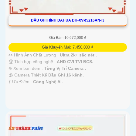
ĐẦU GHI HÌNH DAHUA DH-XVR5216AN-I3
Giá Bán: 10,672,000 ₫
Giá Khuyến Mại: 7,450,000 ₫
👀 Hình Ành Chất Lượng :
Ultra 2k+ sắc nét .
🏆 Tích hợp công nghệ :
AHD CVI TVI BCS.
❈ Xem ban đêm :
Từng Vị Trí Camera .
🕉️ Camera Thiết Kế
Đầu Ghi 16 kênh.
️ƒ Ưu Điểm :
Công Nghệ AI.