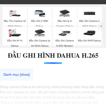
Đầu Thu Camera 32
Đầu Ghi 2 HDD
Đầu Ghi Ip 8
Đầu Ghi Camera 4
Kênh Dahua
Dahua
Camera Dahua
Kênh Dahua
Đầu Ghi IP Ai
Đầu Ghi Camera Ip
Đầu Ghi Camera
Đầu Ghi NVR Dahua
Dahua
16 Kênh Dahua
H.265 Hikvision
ĐẦU GHI HÌNH DAHUA H.265
Dòng camera Dahua là một trong những thương hiệu hàng đầu trong
lĩnh vực camera an ninh. Để giới thiệu Camera Dahua chính hãng giá
rẻ và hình ảnh sắc nét, bạn có thể sử dụng câu tư vấn sau đây:
"Camera Dahua chính hãng mang đến cho bạn sự tin cậy và chất