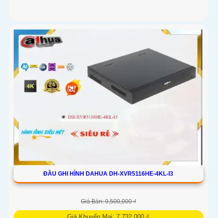
ĐẦU GHI HÌNH DAHUA DH-XVR5116HE-4KL-I3
Giá Bán: 9,500,000 ₫
Giá Khuyến Mại: 7,732,000 ₫