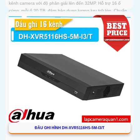
kênh camera với độ phân giải lên đến 32MP. Hỗ trợ 16 ổ
cứng, mỗi ổ 20 TB, đảm bảo dung lượng lưu trữ lớn. Chuẩn
nén Smart H
ĐẦU GHI HÌNH DH-XVR5116HS-5M-I3/T