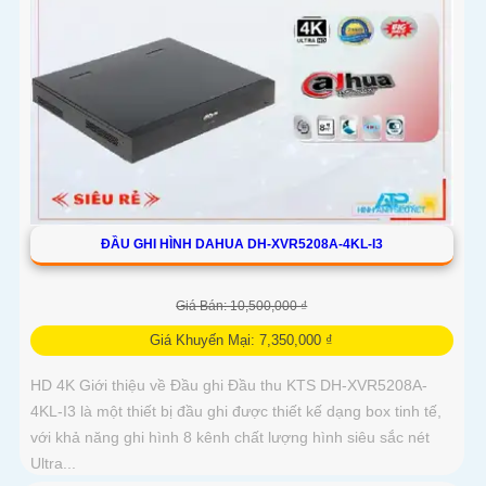
ĐẦU GHI HÌNH DAHUA DH-XVR5208A-4KL-I3
Giá Bán: 10,500,000 ₫
Giá Khuyến Mại: 7,350,000 ₫
HD 4K Giới thiệu về Đầu ghi Đầu thu KTS DH-XVR5208A-
4KL-I3 là một thiết bị đầu ghi được thiết kế dạng box tinh tế,
với khả năng ghi hình 8 kênh chất lượng hình siêu sắc nét
Ultra...