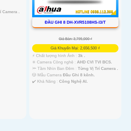
í Camera .
ĐẦU GHI 8 DH-XVR5108HS-I3/T
Giá Bán: 3,795,000 ₫
Giá Khuyến Mại: 2,656,500 ₫
️⚡ Chất lượng hình Ảnh :
3k .
✳️ Camera Công nghệ :
AHD CVI TVI BCS.
🔦 Tầm Nhìn Ban Đêm :
Từng Vị Trí Camera .
🎲 Mẫu Camera
Đầu Ghi 8 kênh.
️✔️ Khả Năng :
Công Nghệ AI.