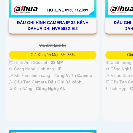
ĐẦU GHI HÌNH CAMERA IP 32 KÊNH
ĐẦU GHI 
DAHUA DHI-NVR5832-EI2
DAH
Giá Bán: Liên hệ
Giá Khuyến Mại: 5%-35%
Gi
🦉 Hình Ảnh Sắc nét :
32 MP.
☀️ Chất lượng 
⚙ Công Nghệ Hình Ảnh :
IP.
⚙ Công Nghệ 
🌙 Khi xem thiếu sáng :
Từng Vị Trí Camera .
🌛 Video Ban
🤹 Cấu Tạo Camera
Đầu Ghi 32 kênh.
♊ Cấu Tạo C
️➲ Khả Năng :
Công Nghệ AI.
️ƒ Tích Hợp :
C