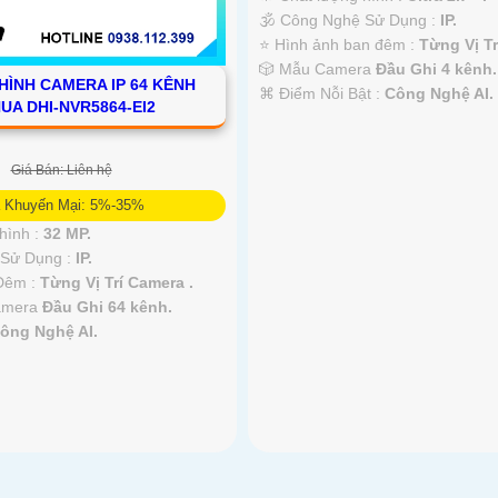
🕉️ Công Nghệ Sử Dụng :
IP.
⭐ Hình ảnh ban đêm :
Từng Vị Tr
🎲 Mẫu Camera
Đầu Ghi 4 kênh.
HÌNH CAMERA IP 64 KÊNH
️⌘ Điểm Nỗi Bật :
Công Nghệ AI.
UA DHI-NVR5864-EI2
Giá Bán: Liên hệ
á Khuyến Mại: 5%-35%
hình :
32 MP.
Sử Dụng :
IP.
 Đêm :
Từng Vị Trí Camera .
amera
Đầu Ghi 64 kênh.
ông Nghệ AI.