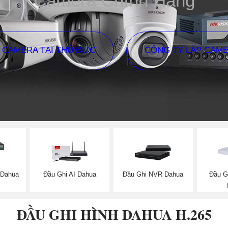
Camera Chính Hãng
P CAMERA TẠI THỦ ĐỨC
CÔNG TY LẮP CAM
 Dahua
Đầu Ghi AI Dahua
Đầu Ghi NVR Dahua
Đầu G
ĐẦU GHI HÌNH DAHUA H.265