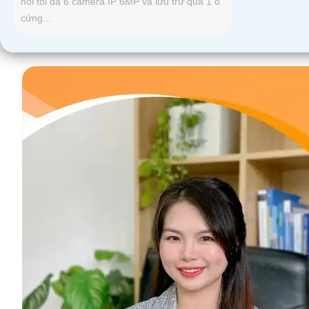
nối tối đa 6 camera IP 6MP và lưu trữ qua 1 ổ
cứng...