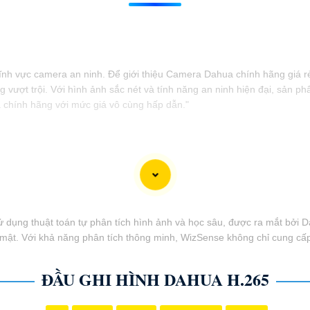
h vực camera an ninh. Để giới thiệu Camera Dahua chính hãng giá rẻ 
 vượt trội. Với hình ảnh sắc nét và tính năng an ninh hiện đại, sản
a chính hãng với mức giá vô cùng hấp dẫn."
 dụng thuật toán tự phân tích hình ảnh và học sâu, được ra mắt bởi
o mật. Với khả năng phân tích thông minh, WizSense không chỉ cung cấ
ĐẦU GHI HÌNH DAHUA H.265