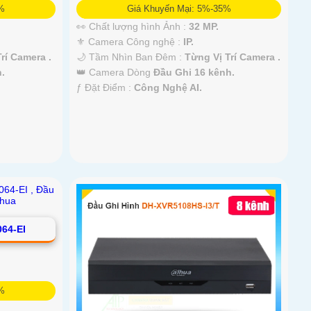
5%
Giá Khuyến Mại: 5%-35%
👀 Chất lượng hình Ảnh :
32 MP.
⚜️ Camera Công nghệ :
IP.
rí Camera .
🌙 Tầm Nhìn Ban Đêm :
Từng Vị Trí Camera .
.
👑 Camera Dòng
Đầu Ghi 16 kênh.
️ƒ Đặt Điểm :
Công Nghệ AI.
64-EI
5%