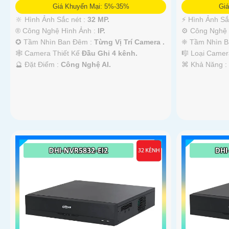
Giá Khuyến Mại: 5%-35%
Gi
🔆 Hình Ảnh Sắc nét :
32 MP.
️⚡ Hình Ảnh Sắ
®️ Công Nghệ Hình Ảnh :
IP.
⚙ Công Nghệ 
✪ Tầm Nhìn Ban Đêm :
Từng Vị Trí Camera .
❈ Tầm Nhìn B
🕸️ Camera Thiết Kế
Đầu Ghi 4 kênh.
🎼️ Loại Came
️🔮 Đặt Điểm :
Công Nghệ AI.
️⌘ Khả Năng 