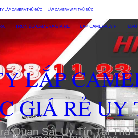
TY LẮP CAMERA THỦ ĐỨC
LẮP CAMERA WIFI THỦ ĐỨC
RA
TRỌN BỘ CAMERA GIÁ RẺ
LẮP CAMERA WIFI
ĐẦU 
TY LẮP CAME
C GIÁ RẺ UY 
ra Quan Sát Uy Tín Tại Thủ