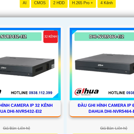
AI
CMOS
2 HDD
H.265 Pro +
4 Kênh
HÌNH CAMERA IP 32 KÊNH
ĐẦU GHI HÌNH CAMERA IP 
UA DHI-NVR5432-EI2
DAHUA DHI-NVR5464-
Giá Bán: Liên hệ
Giá Bán: Liên hệ