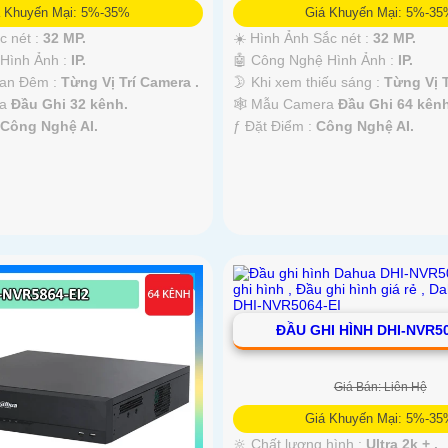
á Khuyến Mại: 5%-35%
Giá Khuyến Mại: 5%-3
c nét :
32 MP.
☀️ Hình Ảnh Sắc nét :
32 MP.
Hình Ảnh :
IP.
🤖️ Công Nghệ Hình Ảnh :
IP.
an Đêm :
Từng Vị Trí Camera .
🌛 Khi xem thiếu sáng :
Từng Vị T
ra
Đầu Ghi 32 kênh.
🕸️ Mẫu Camera
Đầu Ghi 64 kênh
:
Công Nghệ AI.
️ƒ Đặt Điểm :
Công Nghệ AI.
ĐẦU GHI HÌNH DHI-NVR50
Giá Bán: Liên Hệ
Giá Khuyến Mại: 5%-3
🔆 Chất lượng hình :
Ultra 2k + .