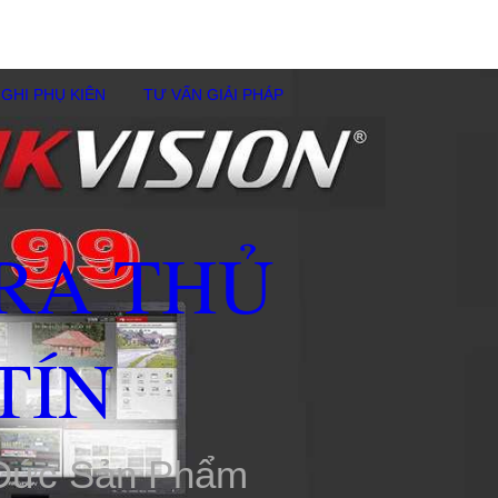
GHI PHỤ KIÊN
TƯ VẤN GIẢI PHÁP
RA THỦ
TÍN
 Đức Sản Phẩm