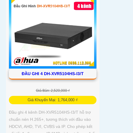
ĐẦU GHI 4 DH-XVR5104HS-I3/T
Giá Bán: 2,520,000 ₫
Giá Khuyến Mại: 1,764,000 ₫
Đầu ghi 4 kênh DH-XVR5104HS-I3/T hỗ trợ
chuẩn nén H.265+, tương thích với đầu vào
HDCVI, AHD, TVI, CVBS và IP. Cho phép kết