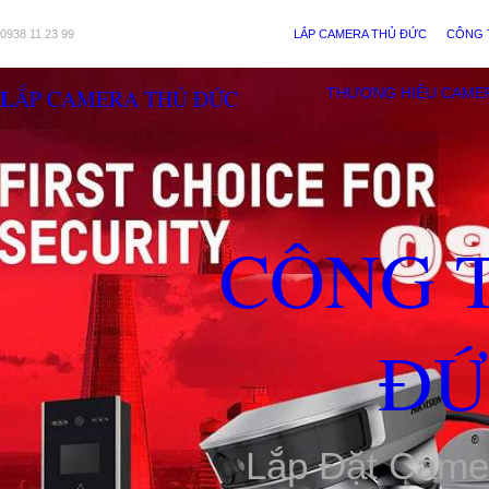
0938 11 23 99
LẮP CAMERA THỦ ĐỨC
CÔNG 
LẮP CAMERA THỦ ĐỨC
THƯƠNG HIỆU CAME
CÔNG 
ĐỨ
Lắp Đặt Came