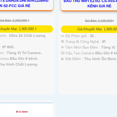
TS DAHUA DHI-NVR1108HS-
ĐẦU THU WIFI EZVIZ CS-X5S-
W-S2-FCC GIÁ RẺ
KÊNH GIÁ RẺ
Giá Bán: 2,200,000 ₫
Giá Bán: 2,100,000₫
Khuyến Mại: 1,900,000 ₫
Giá Khuyến Mại: 1,800,00
hình :
Ultra 2k Chất Lượng
👀 Độ Phân giải :
3k .
⚒ Trang Bị Công Nghệ :
IP.
 :
IP Wifi.
❈ Tầm Nhìn Ban Đêm :
Từng Vị 
êm :
Từng Vị Trí Camera .
🎲 Cấu Tạo Camera
Đầu Ghi 8 k
amera
Đầu Ghi 8 kênh.
️💫 Đặt Điểm :
Thu hình Ổn Định.
Thu hình Chất Lượng.