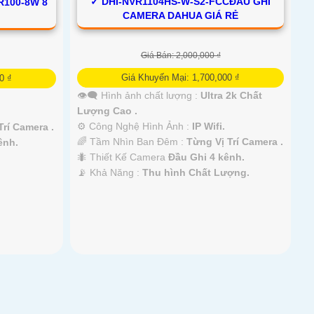
✓ DHI-NVR1104HS-W-S2-FCCĐẦU GHI
R100-8W 8
CAMERA DAHUA GIÁ RẺ
Giá Bán: 2,000,000 ₫
Giá Khuyến Mại: 1,700,000 ₫
0 ₫
👁️‍🗨 Hình ảnh chất lượng :
Ultra 2k Chất
Lượng Cao .
⚙ Công Nghệ Hình Ảnh :
IP Wifi.
Trí Camera .
🌈 Tầm Nhìn Ban Đêm :
Từng Vị Trí Camera .
ênh.
🐜 Thiết Kế Camera
Đầu Ghi 4 kênh.
️📡 Khả Năng :
Thu hình Chất Lượng.