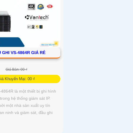
 GHI VS-4864R GIÁ RẺ
Giá Bán: 00 ₫
iá Khuyến Mại: 00 ₫
4864R là một thiết bị ghi hình
rong hệ thống giám sát IP.
bởi một nhà sản xuất uy tín
 an ninh và giám sát, đầu ghi