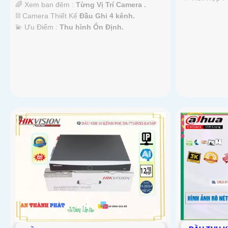
🌈 Xem ban đêm :
Từng Vị Trí Camera .
⛓ Camera Thiết Kế
Đầu Ghi 4 kênh.
️💫 Ưu Điểm :
Thu hình Ổn Định.