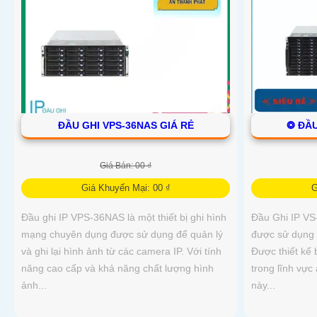
ĐẦU GHI VPS-36NAS GIÁ RẺ
❂ ĐẦU
Giá Bán: 00 ₫
Giá Khuyến Mại: 00 ₫
G
Đầu ghi IP VPS-36NAS là một thiết bị ghi hình
Đầu Ghi IP VS-
mạng chuyên dụng được sử dụng để quản lý
được sử dụng t
và ghi lại hình ảnh từ các camera IP. Với tính
Được thiết kế 
năng cao cấp và khả năng chất lượng hình
trong lĩnh vực
ảnh...
này...