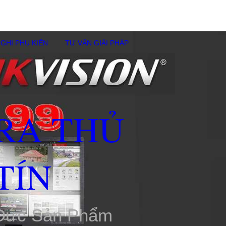
GHI PHỤ KIÊN
TƯ VẤN GIẢI PHÁP
RA THỦ
TÍN
 Đức Sản Phẩm