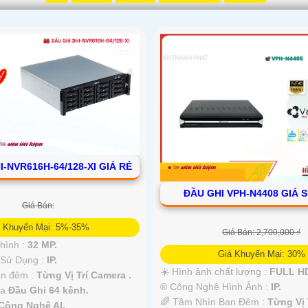
I-NVR616H-64/128-XI GIÁ RẺ
ĐẦU GHI VPH-N4408 GIÁ S
Giá Bán:
á Khuyến Mại: 5%-35%
Giá Bán: 2,700,000 ₫
 hình :
32 MP.
Giá Khuyến Mại: 30%
Sử Dụng :
IP.
☀️ Hình ảnh chất lượng :
FULL HD
an đêm :
Từng Vị Trí Camera .
®️ Công Nghệ Hình Ảnh :
IP.
ra
Đầu Ghi 64 kênh.
🌈 Tầm Nhìn Ban Đêm :
Từng Vị 
Công Nghệ AI.