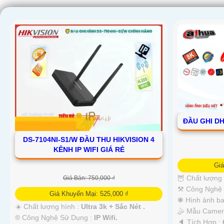
'
ĐẦU GHI DH
DS-7104NI-S1/W ĐẦU THU HIKVISION 4
KÊNH IP WIFI GIÁ RẺ
Gi
🦉 Chất lượng
Giá Bán: 750,000 ₫
⚒ Công Nghệ 
Giá Khuyến Mại: 525,000 ₫
❃ Hình ảnh b
☀️ Chất lượng hình :
Ultra 3k + Sắc Nét .
🤹 Mẫu Came
®️ Công Nghệ Sử Dụng :
IP Wifi.
️🔈 Tích Hợp :