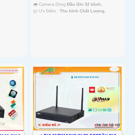
🌧️ Camera Dòng
Đầu Ghi 32 kênh.
️ლ Ưu Điểm :
Thu hình Chất Lượng.