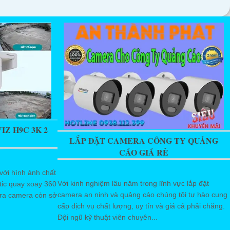
Z H9C 3K 2
LẮP ĐẶT CAMERA CÔNG TY QUẢNG
CÁO GIÁ RẺ
ới hình ảnh chất
Với kinh nghiệm lâu năm trong lĩnh vực lắp đặt
stic quay xoay 360
camera an ninh và quảng cáo chúng tôi tự hào cung
ra camera còn sở
cấp dịch vụ chất lượng, uy tín và giá cả phải chăng.
Đội ngũ kỹ thuật viên chuyên...