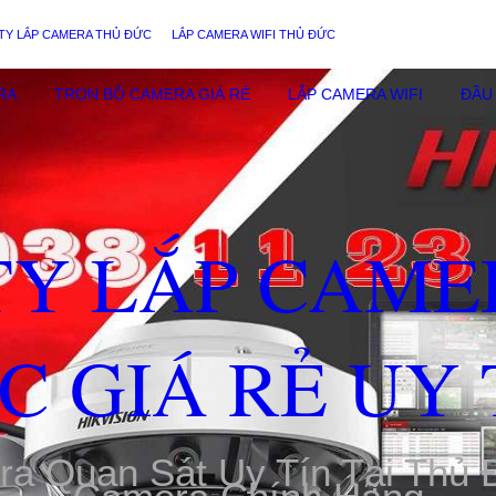
TY LẮP CAMERA THỦ ĐỨC
LẮP CAMERA WIFI THỦ ĐỨC
RA
TRỌN BỘ CAMERA GIÁ RẺ
LẮP CAMERA WIFI
ĐẦU 
TY LẮP CAME
C GIÁ RẺ UY 
ra Quan Sát Uy Tín Tại Thủ