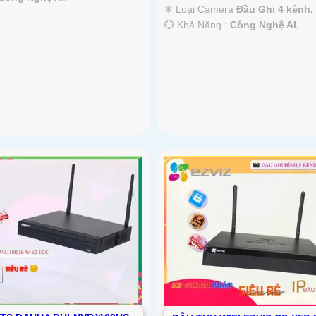
❄ Loại Camera
Đầu Ghi 4 kênh.
️💮 Khả Năng :
Công Nghệ AI.