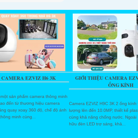
 CAMERA EZVIZ H6 3K
GIỚI THIỆU CAMERA EZVI
ỐNG KÍNH
 một sản phẩm camera thông minh
 cao đến từ thương hiệu camera
Camera EZVIZ H9C 3K 2 ống kính v
ăng quay xoay 360 độ, chế độ ánh
lượng lên đến 10.0MP, thiết kế pla
thông minh cùng...
cùng khả năng chống nước. Ngoài 
hữu đèn LED trợ sáng, khả...