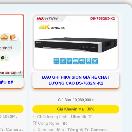
ĐẦU GHI HIKVISION GIÁ RẺ CHẤT
IÊU RẺ
LƯỢNG CAO DS-7632NI-K2
Giá Bán: 10,080,000 ₫
Giá Khuyến Mại: 30%
 1080P .
✨ Chất lượng hình :
Ultra 4k 👍🏾 .
🏆 Công Nghệ :
IP.
Trí Camera .
🔅 Xem ban đêm :
Từng Vị Trí Camera .