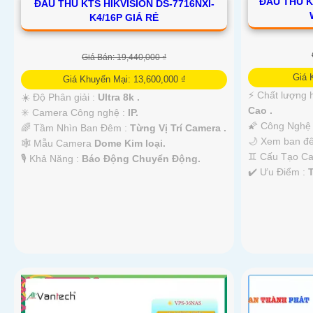
ĐẦU THU K
ĐẦU THU KTS HIKVISION DS-7716NXI-
K4/16P GIÁ RẺ
Giá Bán: 19,440,000 ₫
Giá 
Giá Khuyến Mại: 13,600,000 ₫
️⚡ Chất lượng 
☀️ Độ Phân giải :
Ultra 8k .
Cao .
✳️ Camera Công nghệ :
IP.
🌠 Công Nghệ
🌈 Tầm Nhìn Ban Đêm :
Từng Vị Trí Camera .
🌙 Xem ban đ
🕸️ Mẫu Camera
Dome Kim loại.
♊ Cấu Tạo C
️🎙 Khả Năng :
Báo Động Chuyển Động.
️✔️ Ưu Điểm :