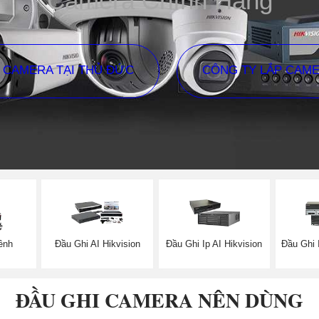
Camera Chính Hãng
P CAMERA TẠI THỦ ĐỨC
CÔNG TY LẮP CAM
ênh
Đầu Ghi AI Hikvision
Đầu Ghi Ip AI Hikvision
Đầu Ghi 
ĐẦU GHI CAMERA NÊN DÙNG