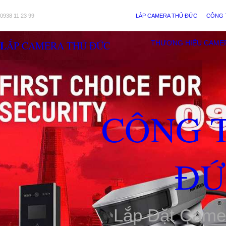
0938 11 23 99
LẮP CAMERA THỦ ĐỨC
CÔNG 
LẮP CAMERA THỦ ĐỨC
THƯƠNG HIỆU CAME
CÔNG 
ĐỨ
Lắp Đặt Came