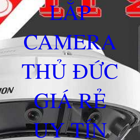
LẮP
CAMERA
THỦ ĐỨC
GIÁ RẺ
UY TÍN