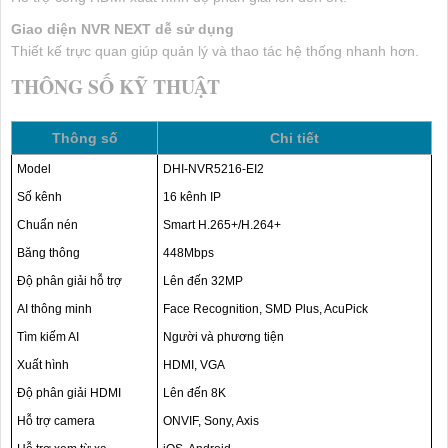
Giao diện NVR NEXT dễ sử dụng
Thiết kế trực quan giúp quản lý và thao tác hệ thống nhanh hơn.
THÔNG SỐ KỸ THUẬT
Thông số
Chi tiết
Model
DHI-NVR5216-EI2
Số kênh
16 kênh IP
Chuẩn nén
Smart H.265+/H.264+
Băng thông
448Mbps
Độ phân giải hỗ trợ
Lên đến 32MP
AI thông minh
Face Recognition, SMD Plus, AcuPick
Tìm kiếm AI
Người và phương tiện
Xuất hình
HDMI, VGA
Độ phân giải HDMI
Lên đến 8K
Hỗ trợ camera
ONVIF, Sony, Axis