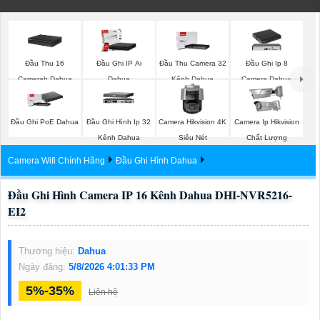
Đầu Thu 16
Đầu Ghi IP Ai
Đầu Thu Camera 32
Đầu Ghi Ip 8
Camerah Dahua
Dahua
Kênh Dahua
Camera Dahua
Đầu Ghi PoE Dahua
Đầu Ghi Hình Ip 32
Camera Hikvision 4K
Camera Ip Hikvision
Kênh Dahua
Siêu Nét
Chất Lượng
Camera Wifi Chính Hãng
Đầu Ghi Hình Dahua
Đầu Ghi Hình Camera IP 16 Kênh Dahua DHI-NVR5216-
EI2
Thương hiệu:
Dahua
Ngày đăng:
5/8/2026 4:01:33 PM
5%-35%
Liên hệ