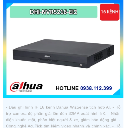
- Đầu ghi hình IP 16 kênh Dahua WizSense tích hợp AI. - Hỗ
trợ camera độ phân giải lên đến 32MP, xuất hình 8K. - Nhận
diện khuôn mặt, phân biệt người & xe, giảm báo động giả. -
Công nghệ AcuPick tìm kiếm video nhanh và chính xác. - Hỗ