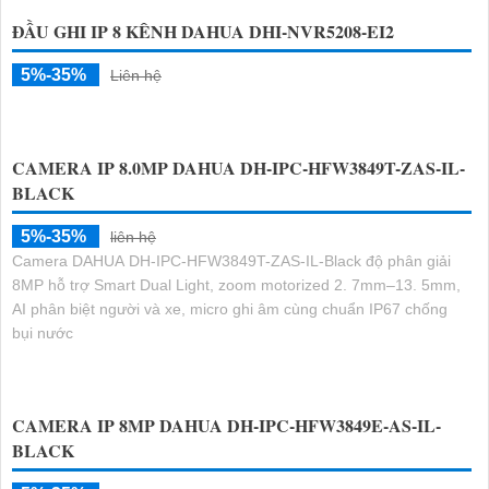
ĐẦU GHI IP 8 KÊNH DAHUA DHI-NVR5208-EI2
5%-35%
Liên hệ
CAMERA IP 8.0MP DAHUA DH-IPC-HFW3849T-ZAS-IL-
BLACK
5%-35%
liên hệ
Camera DAHUA DH-IPC-HFW3849T-ZAS-IL-Black độ phân giải
8MP hỗ trợ Smart Dual Light, zoom motorized 2. 7mm–13. 5mm,
AI phân biệt người và xe, micro ghi âm cùng chuẩn IP67 chống
bụi nước
CAMERA IP 8MP DAHUA DH-IPC-HFW3849E-AS-IL-
BLACK