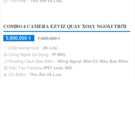
️💮 Tích Hợp :
Thu Âm Và Loa.
COMBO 4 CAMERA EZVIZ QUAY XOAY NGOÀI TRỜI
5,900,000 ₫
7,000,000 ₫
✨ Chất lượng hình :
2K Lite .
👍 Công Nghệ Sử Dụng :
IP Wifi.
🌙 Khoảng Cách Ban Đêm :
Hồng Ngoại 30m Có Màu Ban Ðêm.
🕉️ Cấu Tạo Camera
IP67 xoay 360.
️📡 Ưu Điểm :
Thu Âm Và Loa.
CAMERA VISIONCOP 5MP VSC-IP0950A-PDLK-LBC
5,215,000 ₫
7,450,000 ₫
☀️ Độ sắc nét :
3k .
🤖️ Công Nghệ Camera :
IP.
🌛 Nhìn Ban Đêm :
Full Color 40m Có Màu Ban Ðêm.