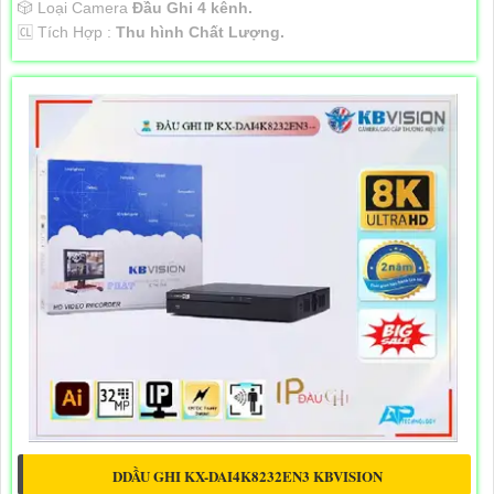
🎲 Loại Camera
Đầu Ghi 4 kênh.
️🆑 Tích Hợp :
Thu hình Chất Lượng.
DDẦU GHI KX-DAI4K8232EN3 KBVISION