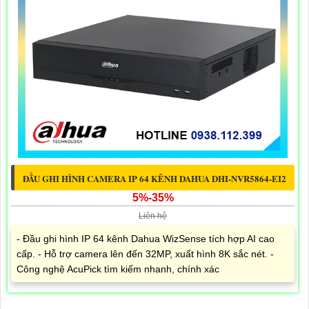
ĐẦU GHI HÌNH CAMERA IP 64 KÊNH DAHUA DHI-NVR5864-EI2
5%-35%
Liên hệ
- Đầu ghi hình IP 64 kênh Dahua WizSense tích hợp AI cao
cấp. - Hỗ trợ camera lên đến 32MP, xuất hình 8K sắc nét. -
Công nghệ AcuPick tìm kiếm nhanh, chính xác