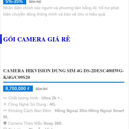
5%-35%
liên hệ
Nhận diện chính xác người và phương tiện bằng AI, hỗ trợ phát
hiện chuyển động thông minh và bảo vệ chu vi hiệu quả
GÓI CAMERA GIÁ RẺ
CAMERA HIKVISION DUNG SIM 4G DS-2DESC400IWG-
K/4G/C09S20
8,700,000 ₫
liên h₫
️👀 Chất lượng hình :
Ultra 2k + .
⚜️ Công Nghệ Sử Dụng :
4G.
🔦 Khoảng Cách Ban Đêm :
Hồng Ngoại 30m Hồng Ngoại Smart
IR.
🛡 Camera Theo Mẫu
Xoay 360.