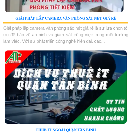
GIẢI PHÁP LẮP CAMERA VĂN PHÒNG SẮT NÉT GIÁ RẺ
Giải pháp lắp camera văn phòng sắc nét giá rẻ là sự lựa chọn tối
ưu để bảo vệ an ninh và giám sát công việc trong môi trường
làm việc. Với sự phát triển công nghệ hiện đại, các...
THUÊ IT NGOÀI QUẬN TÂN BÌNH