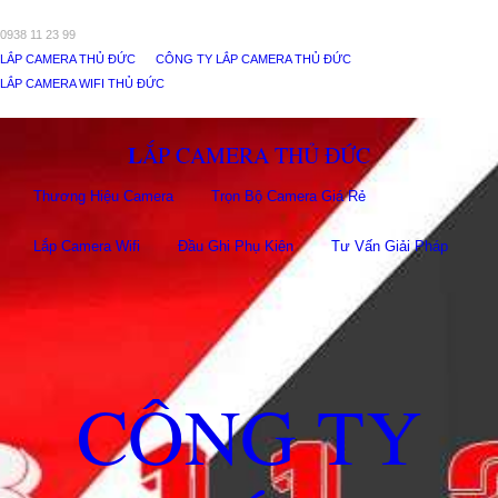
0938 11 23 99
LẮP CAMERA THỦ ĐỨC
CÔNG TY LẮP CAMERA THỦ ĐỨC
LẮP CAMERA WIFI THỦ ĐỨC
LẮP CAMERA THỦ ĐỨC
Thương Hiệu Camera
Trọn Bộ Camera Giá Rẻ
Lắp Camera Wifi
Đầu Ghi Phụ Kiên
Tư Vấn Giải Pháp
CÔNG TY