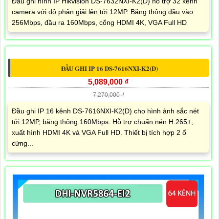
Đầu ghi hình IP Hikvision DS-7632NXI-K2(D) hỗ trợ 32 kênh
camera với độ phân giải lên tới 12MP. Băng thông đầu vào
256Mbps, đầu ra 160Mbps, cổng HDMI 4K, VGA Full HD
ĐẦU GHI IP 16 DS-7616NXI-K2(D)
5,089,000 ₫
7,270,000 ₫
Đầu ghi IP 16 kênh DS-7616NXI-K2(D) cho hình ảnh sắc nét
tới 12MP, băng thông 160Mbps. Hỗ trợ chuẩn nén H.265+,
xuất hình HDMI 4K và VGA Full HD. Thiết bị tích hợp 2 ổ
cứng...