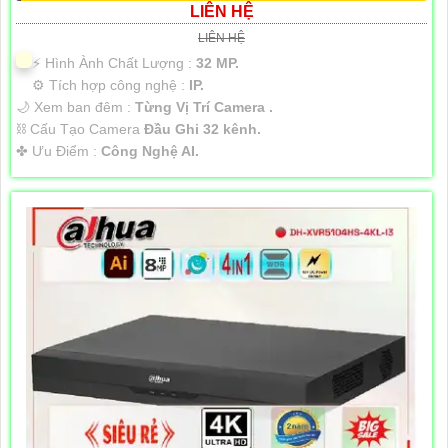
LIÊN HỆ
LIÊN HỆ
️⚡ Hình Ành Chất Lượng :
32 MP.
⚙ Tích hợp công nghệ :
IP.
🌙 Xem ban đêm :
Từng Vị Trí Camera .
⛓ Cấu Tạo Camera
Đầu Ghi 32 kênh.
️✤ Ưu Điểm :
Công Nghệ AI.