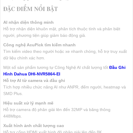
ĐẶC ĐIỂM NỔI BẬT
AI nhận diện thông minh
Hỗ trợ nhận diện khuôn mặt, phân tích thuộc tính và phân biệt
người, phương tiện giúp giảm báo động giả.
Công nghệ AcuPick tìm kiếm nhanh
Tìm kiếm video theo người hoặc xe nhanh chóng, hỗ trợ truy xuất
dữ liệu chính xác hơn.
Một số sản phẩm tương tự Công Nghệ AI chất lượng tốt:
Đầu Ghi
Hình Dahua DHI-NVR5864-EI
Hỗ trợ AI từ camera và đầu ghi
Tích hợp nhiều chức năng AI như ANPR, đếm người, heatmap và
SMD Plus.
Hiệu suất xử lý mạnh mẽ
Hỗ trợ camera độ phân giải lên đến 32MP và băng thông
448Mbps.
Xuất hình ảnh chất lượng cao
Hỗ trợ cổng HDMI xuất hình độ phân giải lên đến 8K.