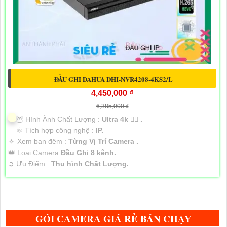
ĐẦU GHI DAHUA DHI-NVR4208-4KS2/L
4,450,000 ₫
6,385,000 ₫
🦉 Hình Ành Chất Lượng :
Ultra 4k 👍🏾 .
⚛️ Tích hợp công nghệ :
IP.
🔅 Xem ban đêm :
Từng Vị Trí Camera .
👑 Loại Camera
Đầu Ghi 8 kênh.
️➲ Ưu Điểm :
Thu hình Chất Lượng.
GÓI CAMERA GIÁ RẺ BÁN CHẠY