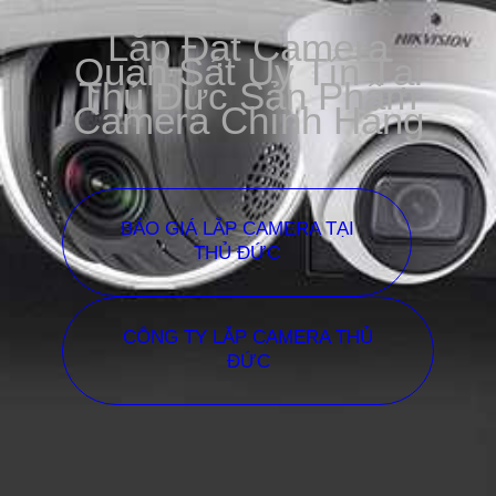
Lắp Đặt Camera
Quan Sát Uy Tín Tại
Thủ Đức Sản Phẩm
Camera Chính Hãng
BÁO GIÁ LẮP CAMERA TẠI
THỦ ĐỨC
CÔNG TY LẮP CAMERA THỦ
ĐỨC