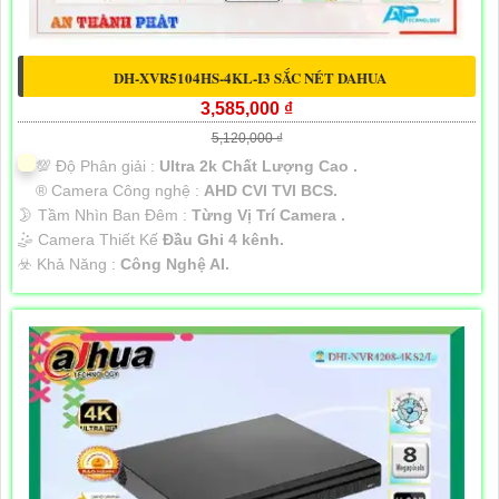
DH-XVR5104HS-4KL-I3 SẮC NÉT DAHUA
3,585,000 ₫
5,120,000 ₫
💯 Độ Phân giải :
Ultra 2k Chất Lượng Cao .
®️ Camera Công nghệ :
AHD CVI TVI BCS.
🌛 Tầm Nhìn Ban Đêm :
Từng Vị Trí Camera .
🤹 Camera Thiết Kế
Đầu Ghi 4 kênh.
️☣️ Khả Năng :
Công Nghệ AI.