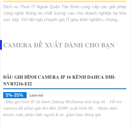
Dịch vụ Thuê IT Ngoài Quận Tân Bình cung cấp các giải pháp
công nghệ thông tin chất lượng cao cho doanh nghiệp tại khu
vực này. Với đội ngũ chuyên gia IT giàu kinh nghiệm, chúng...
CAMERA ĐỀ XUẤT DÀNH CHO BẠN
ĐẦU GHI HÌNH CAMERA IP 16 KÊNH DAHUA DHI-
NVR5216-EI2
5%-35%
Liên hệ
- Đầu ghi hình IP 16 kênh Dahua WizSense tích hợp AI. - Hỗ trợ
camera độ phân giải lên đến 32MP, xuất hình 8K. - Nhận diện
khuôn mặt, phân biệt người & xe, giảm báo động giả