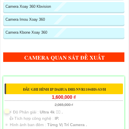
Camera Xoay 360 Kbvision
Camera Imou Xoay 360
Camera Kbone Xoay 360
CAMERA QUAN SÁT ĐỀ XUẤT
ĐẦU GHI HÌNH IP DAHUA DHI-NVR1104HS-S3/H
1,600,000 ₫
2,065,000 ₫
️⚡ Độ Phân giải :
Ultra 4k 👍🏾 .
👍 Tích hợp công nghệ :
IP.
🔅 Hình ảnh ban đêm :
Từng Vị Trí Camera .