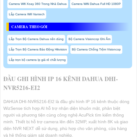
Camera Wifi Xoay 360 Trong Nhà Dahua
Camera Wifii Dahua Full HD 1080P
Lắp Camera Wifi Vantech
CAMERA THEO GÓI
Lắp Trọn Bộ Camera Dahua nên dùng
Bộ Camera Visioncop Ghi Âm
Lắp Trọn Bộ Camera Báo Động Hikvision
Bộ Camera Chống Trộm Visioncop
Lắp trọn bộ camera Ip giá rẻ chất lượng
ĐẦU GHI HÌNH IP 16 KÊNH DAHUA DHI-
NVR5216-EI2
DAHUA DHI-NVR5216-EI2 là đầu ghi hình IP 16 kênh thuộc dòng
WizSense tích hợp AI hỗ trợ nhận diện khuôn mặt, phân biệt
người và phương tiện cùng công nghệ AcuPick tìm kiếm thông
minh. Thiết bị hỗ trợ camera lên đến 32MP, xuất hình 8K và giao
diện NVR NEXT dễ sử dụng, phù hợp cho văn phòng, cửa hàng
và hệ thống giám sát doanh nghiệp.