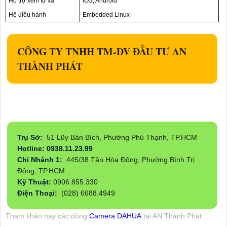
Hỗ trợ xem từ xa
iOS, Android
Hệ điều hành
Embedded Linux
CÔNG TY TNHH TM-DV ĐẦU TƯ AN
THÀNH PHÁT
Trụ Sở:
51 Lũy Bán Bích, Phường Phú Thạnh, TP.HCM
Hotline: 0938.11.23.99
Chi Nhánh 1:
445/38 Tân Hòa Đông, Phường Bình Trị
Đông, TP.HCM
Kỹ Thuật:
0906.855.330
Điện Thoại:
(028) 6688.4949
Tham khảo nay các dòng
Camera DAHUA
tại AN Thành Phát