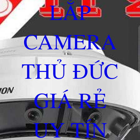
LẮP
CAMERA
THỦ ĐỨC
GIÁ RẺ
UY TÍN