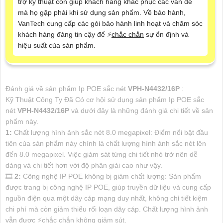
trợ kỹ thuật còn giúp khách hàng khắc phục các vấn đề
mà họ gặp phải khi sử dụng sản phẩm. Về bảo hành,
VanTech cung cấp các gói bảo hành linh hoạt và chăm sóc
khách hàng đáng tin cậy để ️⚡
chắc chắn
sự ổn định và
hiệu suất của sản phẩm.
Đánh giá về sản phẩm Ip POE sắc nét
VPH-N4432/16P
:
Kỹ Thuật Công Ty Đã Có cơ hội sử dụng sản phẩm Ip POE sắc
nét
VPH-N4432/16P
và dưới đây là những đánh giá chi tiết về sản
phẩm này.
1:
Chất lượng hình ảnh sắc nét 8.0 megapixel: Điểm nổi bật đầu
tiên của sản phẩm này chính là chất lượng hình ảnh sắc nét lên
đến 8.0 megapixel. Việc giám sát từng chi tiết nhỏ trở nên dễ
dàng và chi tiết hơn với độ phân giải cao như vậy.
🎞
2:
Công nghệ IP POE không bị giảm chất lượng: Sản phẩm
được trang bị công nghệ IP POE, giúp truyền dữ liệu và cung cấp
nguồn điện qua một dây cáp mạng duy nhất, không chỉ tiết kiệm
chi phí mà còn giảm thiểu rối loạn dây cáp. Chất lượng hình ảnh
vẫn được ️⚡
chắc chắn
không giảm sút.