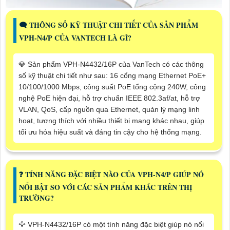
🗨️ THÔNG SỐ KỸ THUẬT CHI TIẾT CỦA SẢN PHẨM
VPH-N4/P CỦA VANTECH LÀ GÌ?
💎 Sản phẩm VPH-N4432/16P của VanTech có các thông
số kỹ thuật chi tiết như sau: 16 cổng mạng Ethernet PoE+
10/100/1000 Mbps, công suất PoE tổng cộng 240W, công
nghệ PoE hiện đại, hỗ trợ chuẩn IEEE 802.3af/at, hỗ trợ
VLAN, QoS, cấp nguồn qua Ethernet, quản lý mạng linh
hoạt, tương thích với nhiều thiết bị mạng khác nhau, giúp
tối ưu hóa hiệu suất và đáng tin cậy cho hệ thống mạng.
️❓ TÍNH NĂNG ĐẶC BIỆT NÀO CỦA VPH-N4/P GIÚP NÓ
NỔI BẬT SO VỚI CÁC SẢN PHẨM KHÁC TRÊN THỊ
TRƯỜNG?
🦅 VPH-N4432/16P có một tính năng đặc biệt giúp nó nổi