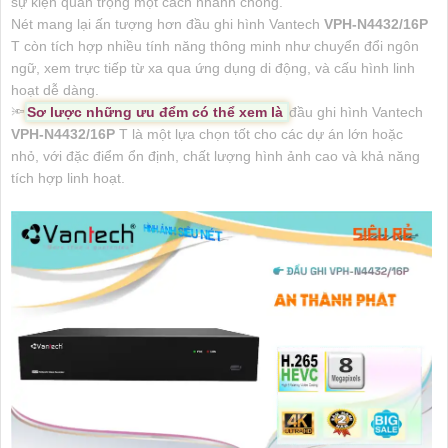
sự kiện quan trọng một cách nhanh chóng.
Nét mang lại ấn tượng hơn đầu ghi hình Vantech
VPH-N4432/16P
T còn tích hợp nhiều tính năng thông minh như chuyển đổi ngôn
ngữ, xem trực tiếp từ xa qua ứng dụng di động, và cấu hình linh
hoạt dễ dàng.
🔦
Sơ lược những ưu đểm có thể xem là
đầu ghi hình Vantech
VPH-N4432/16P
T là một lựa chọn tốt cho các dự án lớn hoặc
nhỏ, với đặc điểm ổn định, chất lượng hình ảnh cao và khả năng
tích hợp linh hoạt.