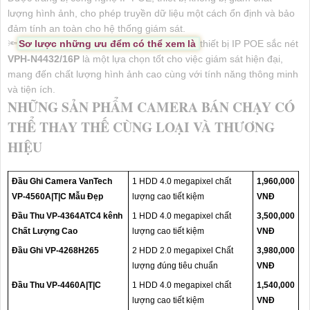
lượng hình ảnh, cho phép truyền dữ liệu một cách ổn định và bảo
đảm tính an toàn cho hệ thống giám sát.
🔦
Sơ lược những ưu đểm có thể xem là
thiết bị IP POE sắc nét
VPH-N4432/16P
là một lựa chọn tốt cho việc giám sát hiện đại,
mang đến chất lượng hình ảnh cao cùng với tính năng thông minh
và tiện ích.
NHỮNG SẢN PHẨM CAMERA BÁN CHẠY CÓ
THỂ THAY THẾ CÙNG LOẠI VÀ THƯƠNG
HIỆU
Đầu Ghi Camera VanTech
1 HDD 4.0 megapixel chất
1,960,000
VP-4560A|T|C Mẫu Đẹp
lượng cao tiết kiệm
VNĐ
Đầu Thu VP-4364ATC4 kênh
1 HDD 4.0 megapixel chất
3,500,000
Chất Lượng Cao
lượng cao tiết kiệm
VNĐ
Đầu Ghi VP-4268H265
2 HDD 2.0 megapixel Chất
3,980,000
lượng đúng tiêu chuẩn
VNĐ
Đầu Thu VP-4460A|T|C
1 HDD 4.0 megapixel chất
1,540,000
lượng cao tiết kiệm
VNĐ