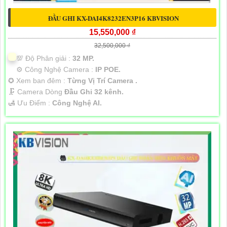
ĐẦU GHI KX-DAI4K8232EN3P16 KBVISION
15,550,000 ₫
32,500,000 ₫
💯 Độ Phân giải :
32 MP.
⚙ Công Nghệ Camera :
IP POE.
✪ Xem ban đêm :
Từng Vị Trí Camera .
🗜️ Camera Dòng
Đầu Ghi 32 kênh.
️🛃 Ưu Điểm :
Công Nghệ AI.