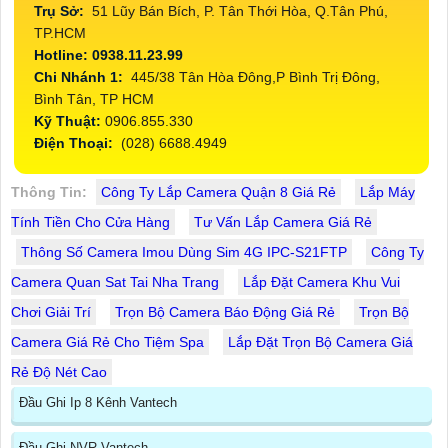
Trụ Sở:
51 Lũy Bán Bích, P. Tân Thới Hòa, Q.Tân Phú,
TP.HCM
Hotline: 0938.11.23.99
Chi Nhánh 1:
445/38 Tân Hòa Đông,P Bình Trị Đông,
Bình Tân, TP HCM
Kỹ Thuật:
0906.855.330
Điện Thoại:
(028) 6688.4949
Thông Tin:
Công Ty Lắp Camera Quận 8 Giá Rẻ
Lắp Máy
Tính Tiền Cho Cửa Hàng
Tư Vấn Lắp Camera Giá Rẻ
Thông Số Camera Imou Dùng Sim 4G IPC-S21FTP
Công Ty
Camera Quan Sat Tai Nha Trang
Lắp Đặt Camera Khu Vui
Chơi Giải Trí
Trọn Bộ Camera Báo Động Giá Rẻ
Trọn Bộ
Camera Giá Rẻ Cho Tiệm Spa
Lắp Đặt Trọn Bộ Camera Giá
Rẻ Độ Nét Cao
Đầu Ghi Ip 8 Kênh Vantech
Đầu Ghi NVR Vantech