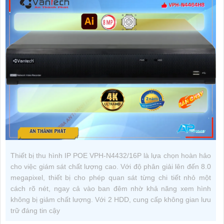
Thiết bị thu hình IP POE VPH-N4432/16P là lựa chọn hoàn hảo
cho việc giám sát chất lượng cao. Với độ phân giải lên đến 8.0
megapixel, thiết bị cho phép quan sát từng chi tiết nhỏ một
cách rõ nét, ngay cả vào ban đêm nhờ khả năng xem hình
không bị giảm chất lượng. Với 2 HDD, cung cấp không gian lưu
trữ đáng tin cậy