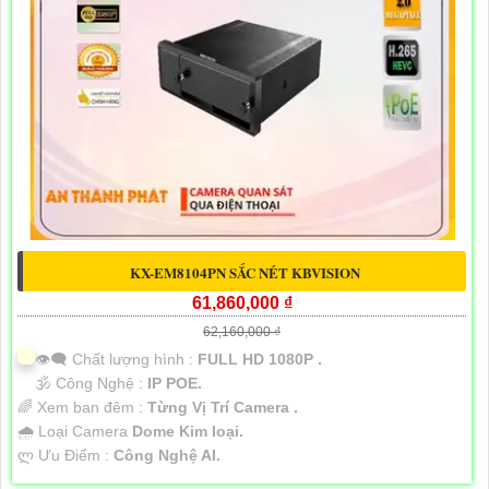
KX-EM8104PN SẮC NÉT KBVISION
61,860,000 ₫
62,160,000 ₫
👁️‍🗨 Chất lượng hình :
FULL HD 1080P .
🕉️ Công Nghệ :
IP POE.
🌈 Xem ban đêm :
Từng Vị Trí Camera .
🌧️ Loại Camera
Dome Kim loại.
️ლ Ưu Điểm :
Công Nghệ AI.