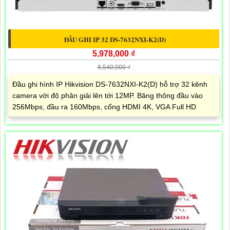
ĐẦU GHI IP 32 DS-7632NXI-K2(D)
5,978,000 ₫
8,540,000 ₫
Đầu ghi hình IP Hikvision DS-7632NXI-K2(D) hỗ trợ 32 kênh
camera với độ phân giải lên tới 12MP. Băng thông đầu vào
256Mbps, đầu ra 160Mbps, cổng HDMI 4K, VGA Full HD