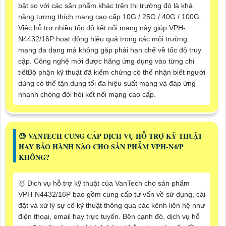
bật so với các sản phẩm khác trên thị trường đó là khả
năng tương thích mạng cao cấp 10G / 25G / 40G / 100G.
Việc hỗ trợ nhiều tốc độ kết nối mạng này giúp VPH-
N4432/16P hoạt động hiệu quả trong các môi trường
mạng đa dạng mà không gặp phải hạn chế về tốc độ truy
cập. Công nghệ mới được hãng ứng dụng vào từng chi
tiếtBộ phận kỹ thuật đã kiểm chứng có thể nhận biết người
dùng có thể tận dụng tối đa hiệu suất mạng và đáp ứng
nhanh chóng đòi hỏi kết nối mạng cao cấp.
😓 VANTECH CUNG CẤP DỊCH VỤ HỖ TRỢ KỸ THUẬT
HAY BẢO HÀNH NÀO CHO SẢN PHẨM VPH-N4/P
KHÔNG?
🥇 Dịch vụ hỗ trợ kỹ thuật của VanTech cho sản phẩm
VPH-N4432/16P bao gồm cung cấp tư vấn về sử dụng, cài
đặt và xử lý sự cố kỹ thuật thông qua các kênh liên hệ như
điện thoại, email hay trực tuyến. Bên cạnh đó, dịch vụ hỗ