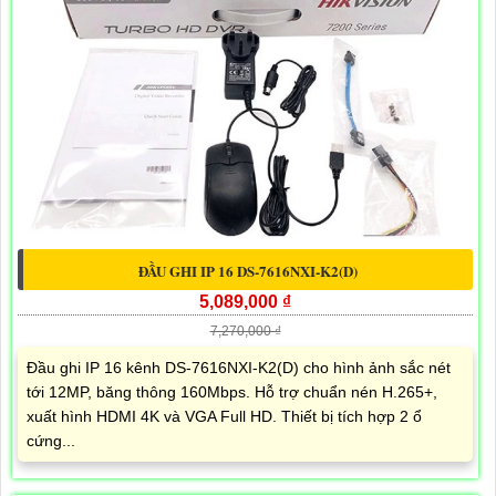
ĐẦU GHI IP 16 DS-7616NXI-K2(D)
5,089,000 ₫
7,270,000 ₫
Đầu ghi IP 16 kênh DS-7616NXI-K2(D) cho hình ảnh sắc nét
tới 12MP, băng thông 160Mbps. Hỗ trợ chuẩn nén H.265+,
xuất hình HDMI 4K và VGA Full HD. Thiết bị tích hợp 2 ổ
cứng...