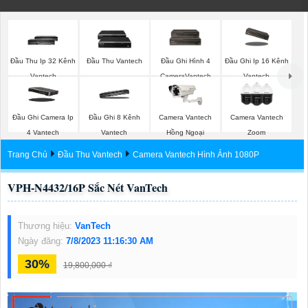
Đầu Thu Ip 32 Kênh
Đầu Thu Vantech
Đầu Ghi Hình 4
Đầu Ghi Ip 16 Kênh
Vantech
CameraVantech
Vantech
Đầu Ghi Camera Ip
Đầu Ghi 8 Kênh
Camera Vantech
Camera Vantech
4 Vantech
Vantech
Hồng Ngoại
Zoom
Trang Chủ
Đầu Thu Vantech
Camera Vantech Hình Ảnh 1080P
VPH-N4432/16P Sắc Nét VanTech
Thương hiệu:
VanTech
Ngày đăng:
7/8/2023 11:16:30 AM
30%
19,800,000 ₫