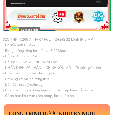
32CH 4K H.265 AI NVR / PoE '-Kết nối 32 kênh IP 8 MP
- Chuẩn nén H .265
- Băng thông tổng hợp tối đa 3 20Mbps
- Hỗ trợ 1 6 cổng PoE
- Hỗ trợ 0 2 SATA TÍNH NĂNG AI:
- NHẬN DIỆN VÀ PHÂN TÍCH KHUÔN MẶT, độ tuổi, giới tính....
- Phát hiện người và phương tiện.
- Đếm người và phương tiện.
- Bản đồ nhiệt (heatmap).
- Phát hiện tụ tập đông người, người xếp hàng tắc nghẽn.
- Cảnh báo khu vực xâm nhập, hàng rào ảo.
CÔNG TRÌNH ĐƯỢC KHUYẾN NGHỊ