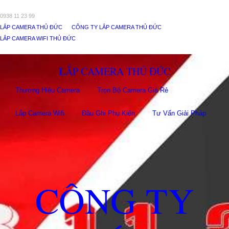
0938 11 23 99
LẮP CAMERA THỦ ĐỨC
CÔNG TY LẮP CAMERA THỦ ĐỨC
LẮP CAMERA WIFI THỦ ĐỨC
LẮP CAMERA THỦ ĐỨC
Thương Hiệu Camera
Trọn Bộ Camera Giá Rẻ
Lắp Camera Wifi
Đầu Ghi Phụ Kiên
Tư Vấn Giải Pháp
CÔNG TY