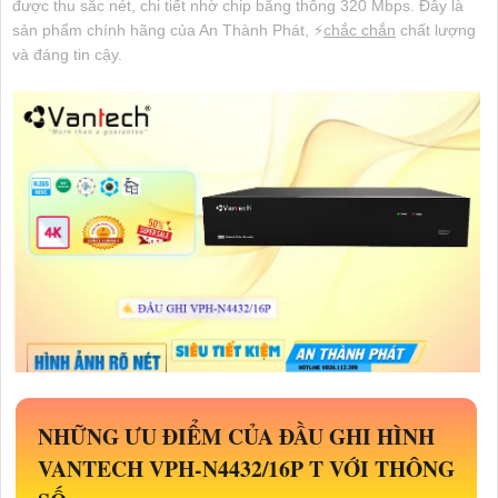
được thu sắc nét, chi tiết nhờ chip băng thông 320 Mbps. Đây là
sản phẩm chính hãng của An Thành Phát, ️⚡
chắc chắn
chất lượng
và đáng tin cậy.
NHỮNG ƯU ĐIỂM CỦA ĐẦU GHI HÌNH
VANTECH
VPH-N4432/16P
T VỚI THÔNG