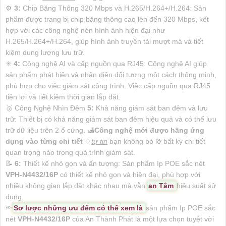
⚙
3:
Chip Băng Thông 320 Mbps và H.265/H.264+/H.264: Sản
phẩm được trang bị chip băng thông cao lên đến 320 Mbps, kết
hợp với các công nghệ nén hình ảnh hiện đại như
H.265/H.264+/H.264, giúp hình ảnh truyền tải mượt mà và tiết
kiệm dung lượng lưu trữ.
✳️
4:
Công nghệ AI và cấp nguồn qua RJ45: Công nghệ AI giúp
sản phẩm phát hiện và nhận diện đối tượng một cách thông minh,
phù hợp cho việc giám sát công trình. Việc cấp nguồn qua RJ45
tiện lợi và tiết kiệm thời gian lắp đặt.
🥉 Công Nghệ Nhìn Đêm
5:
Khả năng giám sát ban đêm và lưu
trữ: Thiết bị có khả năng giám sát ban đêm hiệu quả và có thể lưu
trữ dữ liệu trên 2 ổ cứng. 🛃
Công nghệ mới được hãng ứng
dụng vào từng chi tiết
♢
tự tin
bạn không bỏ lỡ bất kỳ chi tiết
quan trọng nào trong quá trình giám sát.
📝
6:
Thiết kế nhỏ gọn và ấn tượng: Sản phẩm Ip POE sắc nét
VPH-N4432/16P
có thiết kế nhỏ gọn và hiện đại, phù hợp với
nhiều không gian lắp đặt khác nhau mà vẫn
an Tâm
hiệu suất sử
dụng.
🔦
Sơ lược những ưu đểm có thể xem là
sản phẩm Ip POE sắc
nét
VPH-N4432/16P
của An Thành Phát là một lựa chọn tuyệt vời