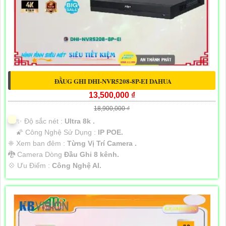
ĐẦUG GHI DHI-NVR5208-8P-EI DAHUA
13,500,000 ₫
18,900,000 ₫
✨ Độ sắc nét :
Ultra 8k .
🌠 Công Nghệ Sử Dụng :
IP POE.
❈ Xem ban đêm :
Từng Vị Trí Camera .
🐉️ Camera Dòng
Đầu Ghi 8 kênh.
️💠 Ưu Điểm :
Công Nghệ AI.