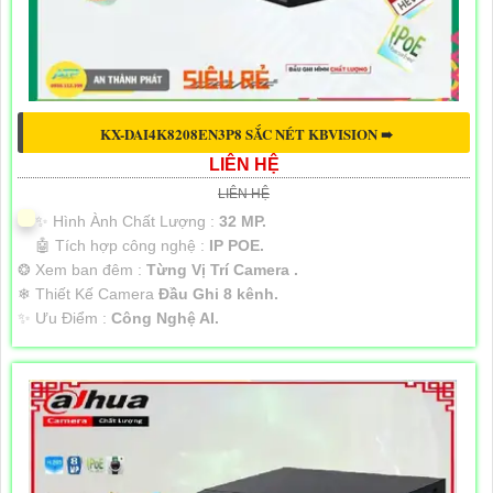
KX-DAI4K8208EN3P8 SẮC NÉT KBVISION ➠
LIÊN HỆ
LIÊN HỆ
✨ Hình Ành Chất Lượng :
32 MP.
🤖️ Tích hợp công nghệ :
IP POE.
❂ Xem ban đêm :
Từng Vị Trí Camera .
❄ Thiết Kế Camera
Đầu Ghi 8 kênh.
️✨ Ưu Điểm :
Công Nghệ AI.