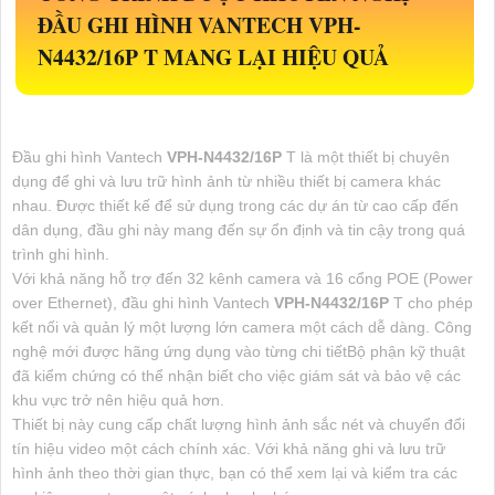
ĐẦU GHI HÌNH VANTECH
VPH-
N4432/16P
T MANG LẠI HIỆU QUẢ
Đầu ghi hình Vantech
VPH-N4432/16P
T là một thiết bị chuyên
dụng để ghi và lưu trữ hình ảnh từ nhiều thiết bị camera khác
nhau. Được thiết kế để sử dụng trong các dự án từ cao cấp đến
dân dụng, đầu ghi này mang đến sự ổn định và tin cậy trong quá
trình ghi hình.
Với khả năng hỗ trợ đến 32 kênh camera và 16 cổng POE (Power
over Ethernet), đầu ghi hình Vantech
VPH-N4432/16P
T cho phép
kết nối và quản lý một lượng lớn camera một cách dễ dàng. Công
nghệ mới được hãng ứng dụng vào từng chi tiếtBộ phận kỹ thuật
đã kiểm chứng có thể nhận biết cho việc giám sát và bảo vệ các
khu vực trở nên hiệu quả hơn.
Thiết bị này cung cấp chất lượng hình ảnh sắc nét và chuyển đổi
tín hiệu video một cách chính xác. Với khả năng ghi và lưu trữ
hình ảnh theo thời gian thực, bạn có thể xem lại và kiểm tra các