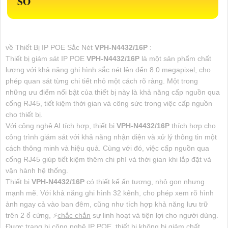
SỐ
về Thiết Bị IP POE Sắc Nét
VPH-N4432/16P
:
Thiết bị giám sát IP POE
VPH-N4432/16P
là một sản phẩm chất
lượng với khả năng ghi hình sắc nét lên đến 8.0 megapixel, cho
phép quan sát từng chi tiết nhỏ một cách rõ ràng. Một trong
những ưu điểm nổi bật của thiết bị này là khả năng cấp nguồn qua
cổng RJ45, tiết kiệm thời gian và công sức trong việc cấp nguồn
cho thiết bị.
Với công nghệ AI tích hợp, thiết bị
VPH-N4432/16P
thích hợp cho
công trình giám sát với khả năng nhận diện và xử lý thông tin một
cách thông minh và hiệu quả. Cùng với đó, việc cấp nguồn qua
cổng RJ45 giúp tiết kiệm thêm chi phí và thời gian khi lắp đặt và
vận hành hệ thống.
Thiết bị
VPH-N4432/16P
có thiết kế ấn tượng, nhỏ gọn nhưng
mạnh mẽ. Với khả năng ghi hình 32 kênh, cho phép xem rõ hình
ảnh ngay cả vào ban đêm, cũng như tích hợp khả năng lưu trữ
trên 2 ổ cứng, ️⚡
chắc chắn
sự linh hoạt và tiện lợi cho người dùng.
Được trang bị công nghệ IP POE, thiết bị không bị giảm chất