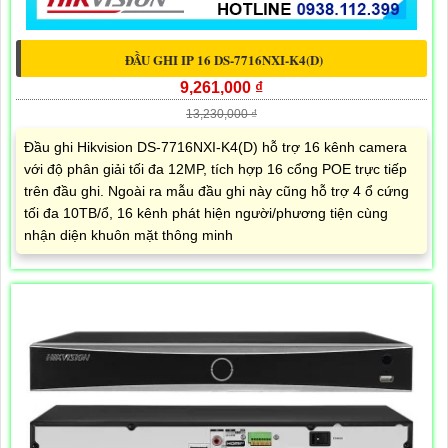
ĐẦU GHI IP 16 DS-7716NXI-K4(D)
9,261,000 ₫
13,230,000 ₫
Đầu ghi Hikvision DS-7716NXI-K4(D) hỗ trợ 16 kênh camera
với độ phân giải tối đa 12MP, tích hợp 16 cổng POE trực tiếp
trên đầu ghi. Ngoài ra mẫu đầu ghi này cũng hỗ trợ 4 ổ cứng
tối đa 10TB/ổ, 16 kênh phát hiện người/phương tiện cùng
nhận diện khuôn mặt thông minh