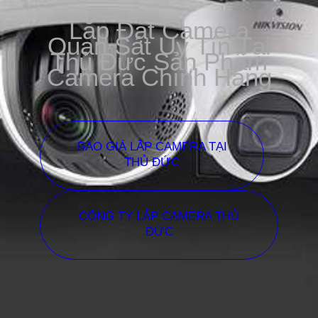
Lắp Đặt Camera
Quan Sát Uy Tín Tại
Thủ Đức Sản Phẩm
Camera Chính Hãng
BÁO GIÁ LẮP CAMERA TẠI
THỦ ĐỨC
CÔNG TY LẮP CAMERA THỦ
ĐỨC