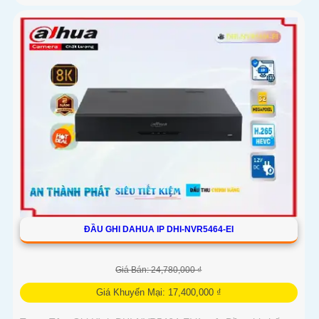
ĐẦU GHI DAHUA IP DHI-NVR5464-EI
Giá Bán: 24,780,000 ₫
Giá Khuyến Mại: 17,400,000 ₫