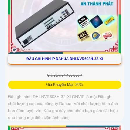
ĐẦU GHI HÌNH IP DAHUA DHI-NVR608H-32-XI
Giá Bán: 84,450,000 ₫
Giá Khuyến Mại: 30%
Đầu ghi hình DHI-NVR608H-32-XI ONVIF là một Đầu ghi
chất lượng cao của công ty Dahua. Với chất lượng hình ảnh
ban đêm tuyệt vời, Đầu ghi này cho phép bạn giám sát hiệu
quả trong mọi điều kiện ánh sáng