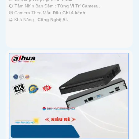
🌔 Tầm Nhìn Ban Đêm :
Từng Vị Trí Camera .
🕸️ Camera Theo Mẫu
Đầu Ghi 4 kênh.
️🔮 Khả Năng :
Công Nghệ AI.