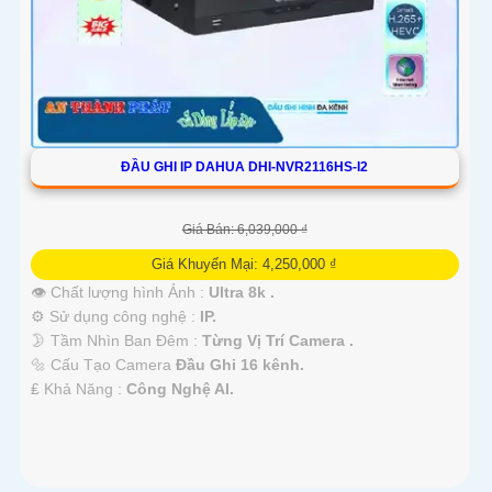
ĐẦU GHI IP DAHUA DHI-NVR2116HS-I2
Giá Bán: 6,039,000 ₫
Giá Khuyến Mại: 4,250,000 ₫
👁 Chất lượng hình Ảnh :
Ultra 8k .
⚙ Sử dụng công nghệ :
IP.
🌛 Tầm Nhìn Ban Đêm :
Từng Vị Trí Camera .
🔩 Cấu Tạo Camera
Đầu Ghi 16 kênh.
️₤ Khả Năng :
Công Nghệ AI.