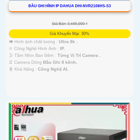
ĐẦU GHI HÌNH IP DAHUA DHI-NVR2108HS-S3
Giá Bán: 3,445,000 ₫
Giá Khuyến Mại: 30%
👁 Hình ảnh chất lượng :
Ultra 8k .
⚛️ Công Nghệ Hình Ảnh :
IP.
🌛 Tầm Nhìn Ban Đêm :
Từng Vị Trí Camera .
♊ Camera Dòng
Đầu Ghi 8 kênh.
️👮 Khả Năng :
Công Nghệ AI.