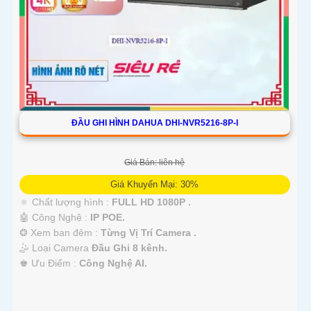
ĐẦU GHI HÌNH DAHUA DHI-NVR5216-8P-I
Giá Bán: liên hệ
Giá Khuyến Mại: 30%
🔅 Chất lượng hình :
FULL HD 1080P .
🤖️ Công Nghệ :
IP POE.
❂ Xem ban đêm :
Từng Vị Trí Camera .
🤹 Loại Camera
Đầu Ghi 8 kênh.
️♚ Ưu Điểm :
Công Nghệ AI.