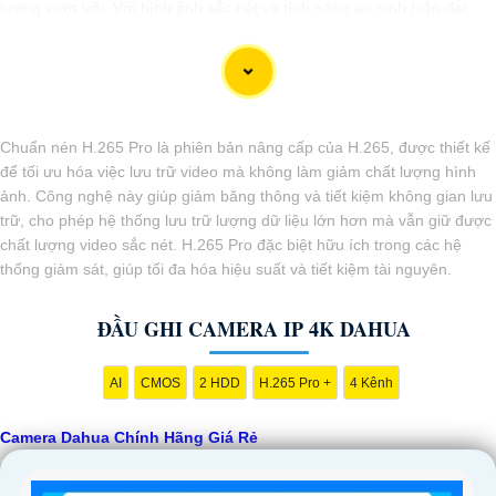
lượng vượt trội. Với hình ảnh sắc nét và tính năng an ninh hiện đại,
sản phẩm này hứa hẹn đáp ứng mọi nhu cầu giám sát của bạn. Đừng
ngần ngại trải nghiệm sự ổn định và chất lượng vượt trội của Camera
Dahua chính hãng với mức giá vô cùng hấp dẫn."
Chuẩn nén H.265 Pro là phiên bản nâng cấp của H.265, được thiết kế
để tối ưu hóa việc lưu trữ video mà không làm giảm chất lượng hình
ảnh. Công nghệ này giúp giảm băng thông và tiết kiệm không gian lưu
trữ, cho phép hệ thống lưu trữ lượng dữ liệu lớn hơn mà vẫn giữ được
chất lượng video sắc nét. H.265 Pro đặc biệt hữu ích trong các hệ
thống giám sát, giúp tối đa hóa hiệu suất và tiết kiệm tài nguyên.
ĐẦU GHI CAMERA IP 4K DAHUA
AI
CMOS
2 HDD
H.265 Pro +
4 Kênh
'
Camera Dahua Chính Hãng Giá Rẻ