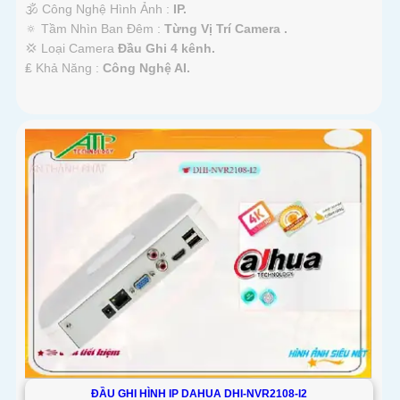
🕉️ Công Nghệ Hình Ảnh :
IP.
🔅 Tầm Nhìn Ban Đêm :
Từng Vị Trí Camera .
💢 Loại Camera
Đầu Ghi 4 kênh.
️₤ Khả Năng :
Công Nghệ AI.
ĐẦU GHI HÌNH IP DAHUA DHI-NVR2108-I2