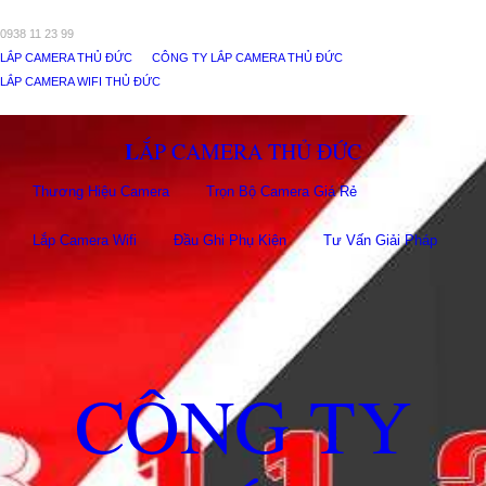
0938 11 23 99
LẮP CAMERA THỦ ĐỨC
CÔNG TY LẮP CAMERA THỦ ĐỨC
LẮP CAMERA WIFI THỦ ĐỨC
LẮP CAMERA THỦ ĐỨC
Thương Hiệu Camera
Trọn Bộ Camera Giá Rẻ
Lắp Camera Wifi
Đầu Ghi Phụ Kiên
Tư Vấn Giải Pháp
CÔNG TY