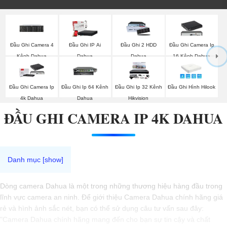
Đầu Ghi Camera 4
Đầu Ghi IP Ai
Đầu Ghi 2 HDD
Đầu Ghi Camera Ip
Kênh Dahua
Dahua
Dahua
16 Kênh Dahua
Đầu Ghi Camera Ip
Đầu Ghi Ip 64 Kênh
Đầu Ghi Ip 32 Kênh
Đầu Ghi Hình Hilook
4k Dahua
Dahua
Hikvision
ĐẦU GHI CAMERA IP 4K DAHUA
Dòng camera Dahua là một trong những thương hiệu hàng đầu trong
lĩnh vực camera an ninh. Để giới thiệu Camera Dahua chính hãng giá
rẻ và hình ảnh sắc nét, bạn có thể sử dụng câu tư vấn sau đây:
"Camera Dahua chính hãng mang đến cho bạn sự tin cậy và chất