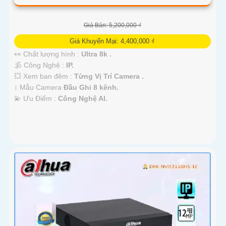
Giá Bán: 5,200,000 ₫
Giá Khuyến Mại: 4,400,000 ₫
👀 Chất lượng hình :
Ultra 8k .
🕉️ Công Nghệ :
IP.
💥 Xem ban đêm :
Từng Vị Trí Camera .
↕️ Mẫu Camera
Đầu Ghi 8 kênh.
️💫 Ưu Điểm :
Công Nghệ AI.