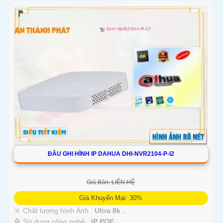
ĐẦU GHI HÌNH IP DAHUA DHI-NVR2104-P-I2
Giá Bán: LIÊN HỆ
Giá Khuyến Mại: 30%
🔆 Chất lượng hình Ảnh :
Ultra 8k .
🤖️ Sử dụng công nghệ :
IP POE.