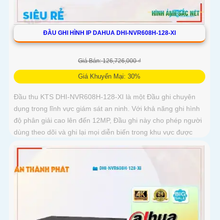
ĐẦU GHI HÌNH IP DAHUA DHI-NVR608H-128-XI
Giá Bán: 126,726,000 ₫
Giá Khuyến Mại: 30%
Đầu thu KTS DHI-NVR608H-128-XI là một Đầu ghi chuyên
dụng trong lĩnh vực giám sát an ninh. Với khả năng ghi hình
độ phân giải cao lên đến 12MP, Đầu ghi này cho phép người
dùng theo dõi và ghi lại mọi diễn biến trong khu vực được
giám sát