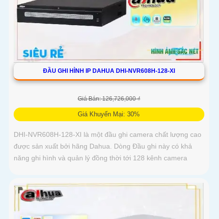
ĐẦU GHI HÌNH IP DAHUA DHI-NVR608H-128-XI
Giá Bán: 126,726,000 ₫
Giá Khuyến Mại: 30%
DHI-NVR608H-128-XI là một đầu ghi camera chất lượng cao
được sản xuất bởi hãng Dahua. Dòng Đầu ghi này có khả
năng ghi hình và quản lý đồng thời tới 128 kênh camera