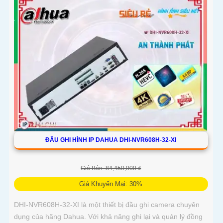
ĐẦU GHI HÌNH IP DAHUA DHI-NVR608H-32-XI
Giá Bán: 84,450,000 ₫
Giá Khuyến Mại: 30%
DHI-NVR608H-32-XI là một thiết bị đầu ghi camera chuyên
dụng của hãng Dahua. Với khả năng ghi lại và quản lý đồng