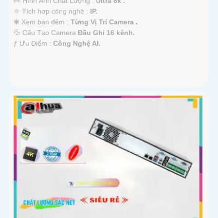
👀 Hình Ành Chất Lượng :
Ultra 8k .
⚛️ Tích hợp công nghệ :
IP.
❃ Xem ban đêm :
Từng Vị Trí Camera .
💦 Cấu Tạo Camera
Đầu Ghi 16 kênh.
️ƒ Ưu Điểm :
Công Nghệ AI.