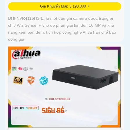
Giá Khuyến Mại: 3,190,000 ?
DHI-NVR4116HS-EI là một đầu ghi camera được trang bị
chip Wiz Sense IP cho độ phân giải lên đến 16 MP và khả
năng xem ban đêm. tích hợp công nghệ AI và hạn chế báo
động giả