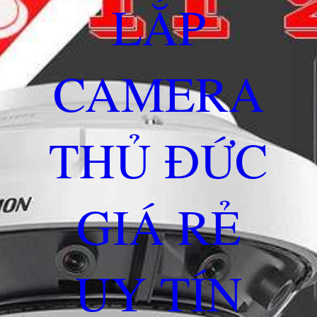
LẮP
CAMERA
THỦ ĐỨC
GIÁ RẺ
UY TÍN