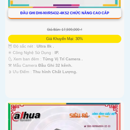
ĐẦU GHI DHI-NVR5432-4KS2 CHỨC NĂNG CAO CẤP
Giá Bán: 17,599,000 ₫
Giá Khuyến Mại: 30%
🦉 Độ sắc nét :
Ultra 8k .
✳️ Công Nghệ Sử Dụng :
IP.
🌜 Xem ban đêm :
Từng Vị Trí Camera .
⚒ Mẫu Camera
Đầu Ghi 32 kênh.
️➲ Ưu Điểm :
Thu hình Chất Lượng.