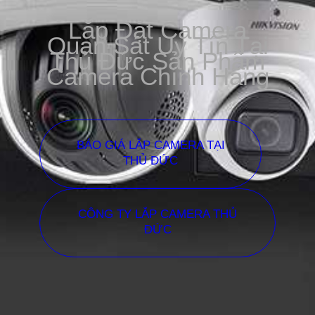
Lắp Đặt Camera
Quan Sát Uy Tín Tại
Thủ Đức Sản Phẩm
Camera Chính Hãng
BÁO GIÁ LẮP CAMERA TẠI
THỦ ĐỨC
CÔNG TY LẮP CAMERA THỦ
ĐỨC