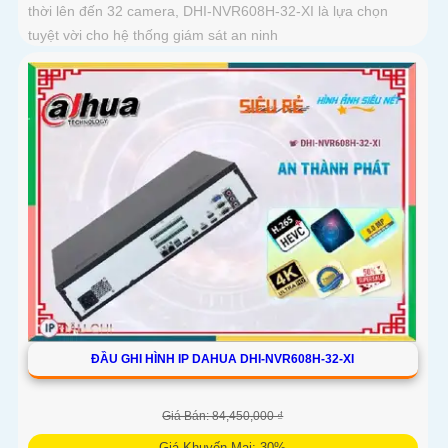
thời lên đến 32 camera, DHI-NVR608H-32-XI là lựa chọn
tuyệt vời cho hệ thống giám sát an ninh
ĐẦU GHI HÌNH IP DAHUA DHI-NVR608H-32-XI
Giá Bán: 84,450,000 ₫
Giá Khuyến Mại: 30%