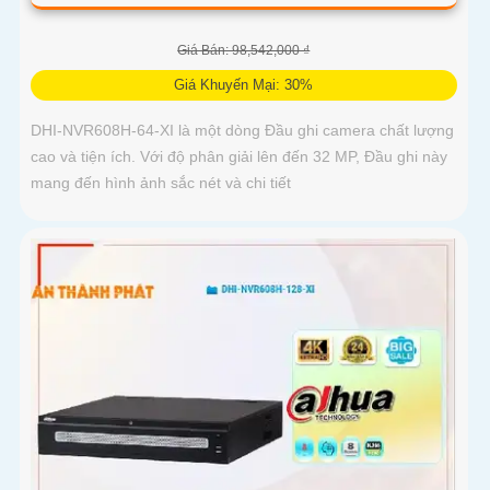
Giá Bán: 98,542,000 ₫
Giá Khuyến Mại: 30%
DHI-NVR608H-64-XI là một dòng Đầu ghi camera chất lượng
cao và tiện ích. Với độ phân giải lên đến 32 MP, Đầu ghi này
mang đến hình ảnh sắc nét và chi tiết