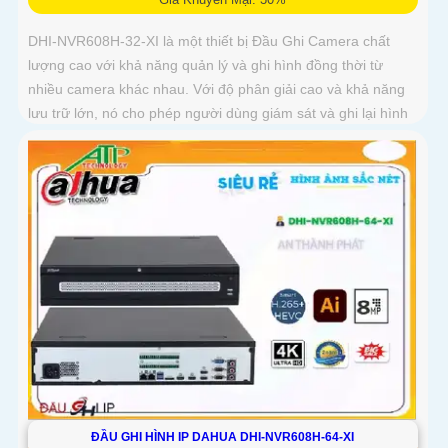
DHI-NVR608H-32-XI là một thiết bị Đầu Ghi Camera chất
lượng cao với khả năng quản lý và ghi hình đồng thời từ
nhiều camera khác nhau. Với độ phân giải cao và khả năng
lưu trữ lớn, nó cho phép người dùng giám sát và ghi lại hình
ảnh chất lượng tốt
ĐẦU GHI HÌNH IP DAHUA DHI-NVR608H-64-XI