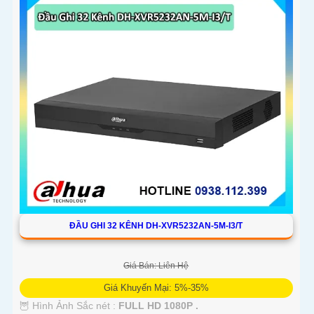
ĐẦU GHI 32 KÊNH DH-XVR5232AN-5M-I3/T
Giá Bán: Liên Hệ
Giá Khuyến Mại: 5%-35%
🦉 Hình Ảnh Sắc nét :
FULL HD 1080P .