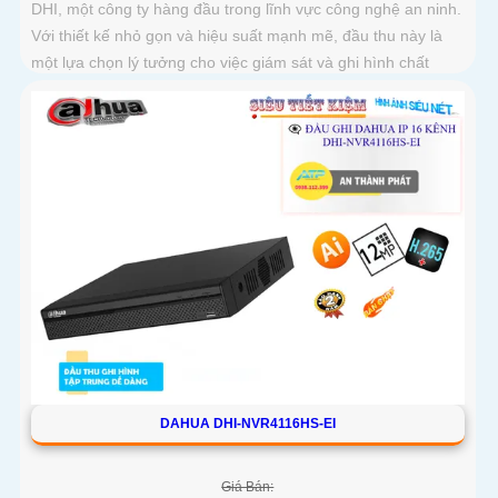
DHI, một công ty hàng đầu trong lĩnh vực công nghệ an ninh.
Với thiết kế nhỏ gọn và hiệu suất mạnh mẽ, đầu thu này là
một lựa chọn lý tưởng cho việc giám sát và ghi hình chất
lượng cao
DAHUA DHI-NVR4116HS-EI
Giá Bán: