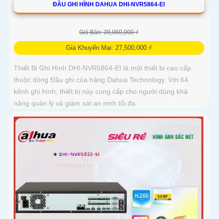
ĐẦU GHI HÌNH DAHUA DHI-NVR5864-EI
Giá Bán: 39,060,000 ₫
Giá Khuyến Mại: 27,500,000 ₫
Thiết Bị Ghi Hình DHI-NVR5864-EI là một thiết bị cao cấp
thuộc dòng Đầu ghi của hãng Dahua Technology. Với 64
kênh ghi hình, thiết bị này cung cấp cho người dùng khả
năng quản lý và giám sát an ninh tối đa