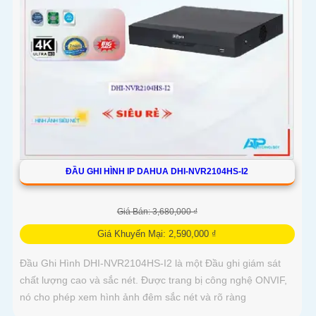
ĐẦU GHI HÌNH IP DAHUA DHI-NVR2104HS-I2
Giá Bán: 3,680,000 ₫
Giá Khuyến Mại: 2,590,000 ₫
Đầu Ghi Hình DHI-NVR2104HS-I2 là một Đầu ghi giám sát
chất lượng cao và sắc nét. Được trang bị công nghệ ONVIF,
nó cho phép xem hình ảnh đêm sắc nét và rõ ràng