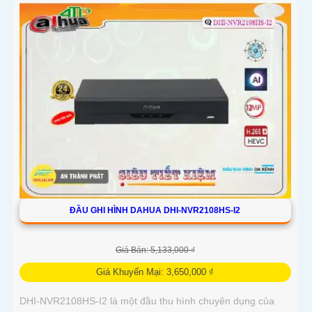
ĐẦU GHI HÌNH DAHUA DHI-NVR2108HS-I2
Giá Bán: 5,133,000 ₫
Giá Khuyến Mại: 3,650,000 ₫
DHI-NVR2108HS-I2 là một đầu thu hình chuyên dụng của