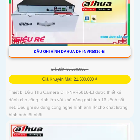
ĐẦU GHI HÌNH DAHUA DHI-NVR5816-EI
Giá Bán: 30,660,000 ₫
Giá Khuyến Mại: 21,500,000 ₫
Thiết bị Đầu Thu Camera DHI-NVR5816-EI được thiết kế
dành cho công trình lớn với khả năng ghi hình 16 kênh sắt
nét. Đầu ghi sử dụng công nghệ hình ảnh IP cho chất lượng
hình ảnh tốt nhất