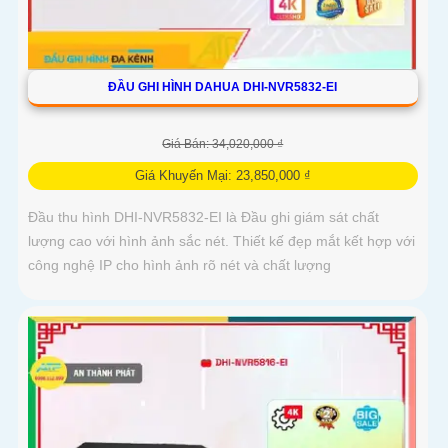
ĐẦU GHI HÌNH DAHUA DHI-NVR5832-EI
Giá Bán: 34,020,000 ₫
Giá Khuyến Mại: 23,850,000 ₫
Đầu thu hình DHI-NVR5832-EI là Đầu ghi giám sát chất
lượng cao với hình ảnh sắc nét. Thiết kế đẹp mắt kết hợp với
công nghệ IP cho hình ảnh rõ nét và chất lượng