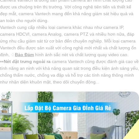
Camera Vantech là dòng sản phẩm camera an ninh chất lượng cao
được ưa chuộng trên thị trường. Với công nghệ tiên tiến và thiết kế
đẹp mắt, camera Vantech mang đến khả năng giám sát hiệu quả và
an toàn cho người dùng.
Vantech cung cấp nhiều loại camera khác nhau như camera IP,
camera HDCVI, camera Analog, camera PTZ và nhiều hơn nữa, đáp
ứng nhu cầu giám sát từ cơ bản đến chuyên nghiệp. Mỗi loại camera
Vantech đều được sản xuất với công nghệ mới nhất và chất lượng ổn
định, ♢
Bảo Đảm
hình ảnh sắc nét và chất lượng quay video cao.
↭
Nét đặt trưng ngoài ra
camera Vantech cũng được đánh giá cao về
tính năng an ninh với khả năng quan sát trong điều kiện ánh sáng yếu,
chống thấm nước, chống va đập và hỗ trợ các tính năng thông minh
như nhận diện khuôn mặt, theo dõi chuyển động...