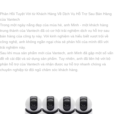
Phản Hồi Tuyệt Vời từ Khách Hàng Về Dịch Vụ Hỗ Trợ Sau Bán Hàng
của Vantech
Trong một ngày nắng đẹp của mùa hè, anh Minh - một khách hàng
trung thành của Vantech đã có cơ hội trải nghiệm dịch vụ hỗ trợ sau
bán hàng của công ty này. Với kinh nghiệm và hiểu biết vượt trội về
công nghệ, anh không ngần ngại chia sẻ phản hồi của mình đối với
trải nghiệm này.
Sau khi mua sản phẩm mới của Vantech, anh Minh đã gặp một số vấn
đề về cài đặt và sử dụng sản phẩm. Tuy nhiên, anh đã liên hệ với bộ
phận hỗ trợ của Vantech và nhận được sự hỗ trợ nhanh chóng và
chuyên nghiệp từ đội ngũ chăm sóc khách hàng.