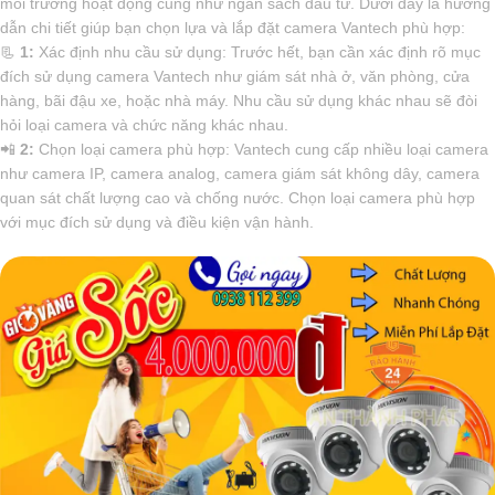
môi trường hoạt động cũng như ngân sách đầu tư. Dưới đây là hướng
dẫn chi tiết giúp bạn chọn lựa và lắp đặt camera Vantech phù hợp:
📃
1:
Xác định nhu cầu sử dụng: Trước hết, bạn cần xác định rõ mục
đích sử dụng camera Vantech như giám sát nhà ở, văn phòng, cửa
hàng, bãi đậu xe, hoặc nhà máy. Nhu cầu sử dụng khác nhau sẽ đòi
hỏi loại camera và chức năng khác nhau.
📲
2:
Chọn loại camera phù hợp: Vantech cung cấp nhiều loại camera
như camera IP, camera analog, camera giám sát không dây, camera
quan sát chất lượng cao và chống nước. Chọn loại camera phù hợp
với mục đích sử dụng và điều kiện vận hành.