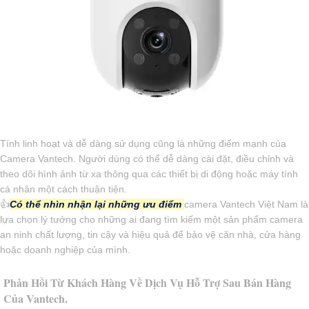
Tính linh hoạt và dễ dàng sử dụng cũng là những điểm mạnh của
Camera Vantech. Người dùng có thể dễ dàng cài đặt, điều chỉnh và
theo dõi hình ảnh từ xa thông qua các thiết bị di động hoặc máy tính
cá nhân một cách thuận tiện.
👍
Có thể nhìn nhận lại những ưu điểm
camera Vantech Việt Nam là
lựa chọn lý tưởng cho những ai đang tìm kiếm một sản phẩm camera
an ninh chất lượng, tin cậy và hiệu quả để bảo vệ căn nhà, cửa hàng
hoặc doanh nghiệp của mình.
Phản Hồi Từ Khách Hàng Về Dịch Vụ Hỗ Trợ Sau Bán Hàng
Của Vantech.