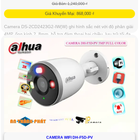
Giá Bán: 1,240,000 ₫
Giá Khuyến Mại: 868,000 ₫
Camera DS-2CD2423G2-IW(W) ghi hình sắc nét với độ phân giải
4MP, ống kính 2. 8mm, hỗ trợ đàm thoại hai chiều, lưu trữ tối đa
512GB và phát hiện chuyển động thông minh phân biệt người,
phương tiện
View: 11849.
CAMERA WIFI DH-F5D-PV