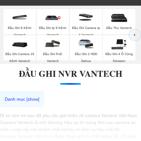
Đầu Ghi 8 Kênh
Đầu Ghi Ip 8 Kênh
Đầu Ghi Camera Ip
Đầu Thu Vantech
Vantech
Vantech
4 Vantech
Đầu Ghi Camera 16
Đầu Ghi PoE
Đầu Ghi 2 HDD
Đầu Ghi 4 Ổ Cứng
Kênh Vantech
Vantech
Dahua
Kbvision
ĐẦU GHI NVR VANTECH
Dĩ tử cảm ơn bạn đã yêu câu giới thiệu về camera Vantech Việt Nam.
Camera Vantech là một thương hiệu uy tín trong lĩnh vực camera an
ninh, cung cấp sản phẩm chất lượng với dịch vụ hậu mãi tốt.
Camera Vantech Việt Nam được đánh giá có chất lượng tốt, độ phân