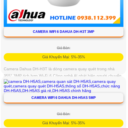
CAMERA WIFI 6 DAHUA DH-H3T 3MP
Giá Bán:
Giá Khuyến Mại: 5%-35%
Camera Dahua DH-H3T là dòng camera quay quét trong nhà
355° 3MP tích hợp Wi-Fi 6 Công nghệ AI phát hiện người chuyển
động và âm thanh bất thường đàm thoại hai chiều, hồng ngoại
tầm xa ban đêm 10m hỗ trợ thẻ nhớ MicroSD 256GB ONVIF và
điều khiển từ xa qua ứng dụng DMSS
CAMERA WIFI 6 DAHUA DH-H5AS 5MP
View: 925.
Giá Bán:
Giá Khuyến Mại: 5%-35%