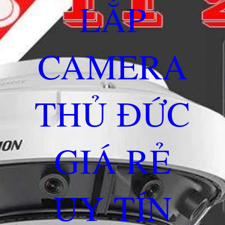
LẮP
CAMERA
THỦ ĐỨC
GIÁ RẺ
UY TÍN