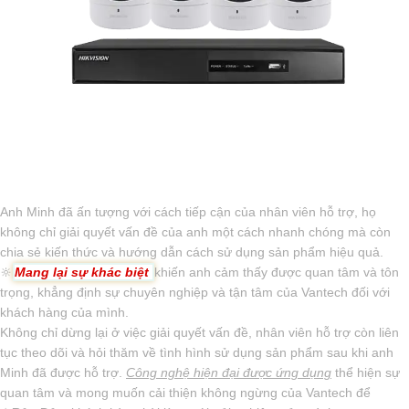
Anh Minh đã ấn tượng với cách tiếp cận của nhân viên hỗ trợ, họ
không chỉ giải quyết vấn đề của anh một cách nhanh chóng mà còn
chia sẻ kiến thức và hướng dẫn cách sử dụng sản phẩm hiệu quả.
🔆
Mang lại sự khác biệt
khiến anh cảm thấy được quan tâm và tôn
trọng, khẳng định sự chuyên nghiệp và tận tâm của Vantech đối với
khách hàng của mình.
Không chỉ dừng lại ở việc giải quyết vấn đề, nhân viên hỗ trợ còn liên
tục theo dõi và hỏi thăm về tình hình sử dụng sản phẩm sau khi anh
Minh đã được hỗ trợ.
Công nghệ hiện đại được ứng dụng
thể hiện sự
quan tâm và mong muốn cải thiện không ngừng của Vantech để