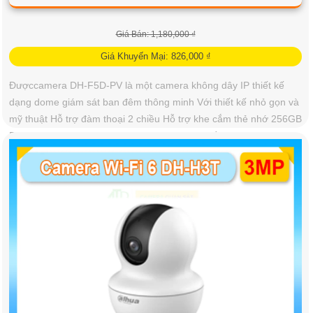
Giá Bán: 1,180,000 ₫
Giá Khuyến Mại: 826,000 ₫
Đượccamera DH-F5D-PV là một camera không dây IP thiết kế
dạng dome giám sát ban đêm thông minh Với thiết kế nhỏ gọn và
mỹ thuật Hỗ trợ đàm thoại 2 chiều Hỗ trợ khe cắm thẻ nhớ 256GB
Độ phân giải 5.0 MP camera thích hợp cho nhiều loại công trình
View: 9786.