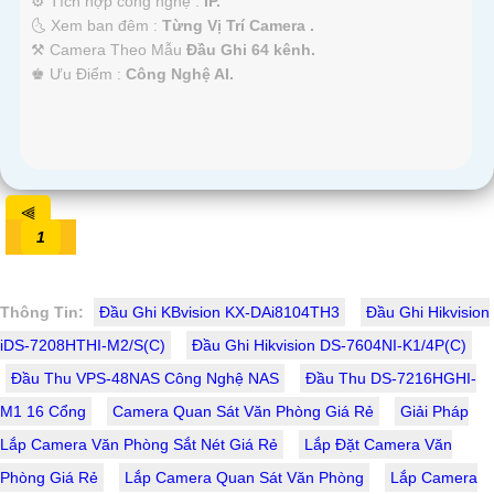
⚙ Tích hợp công nghệ :
IP.
🌜 Xem ban đêm :
Từng Vị Trí Camera .
⚒ Camera Theo Mẫu
Đầu Ghi 64 kênh.
️♚ Ưu Điểm :
Công Nghệ AI.
⫷
1
Thông Tin:
Đầu Ghi KBvision KX-DAi8104TH3
Đầu Ghi Hikvision
iDS-7208HTHI-M2/S(C)
Đầu Ghi Hikvision DS-7604NI-K1/4P(C)
Đầu Thu VPS-48NAS Công Nghệ NAS
Đầu Thu DS-7216HGHI-
M1 16 Cổng
Camera Quan Sát Văn Phòng Giá Rẻ
Giải Pháp
Lắp Camera Văn Phòng Sắt Nét Giá Rẻ
Lắp Đặt Camera Văn
Phòng Giá Rẻ
Lắp Camera Quan Sát Văn Phòng
Lắp Camera