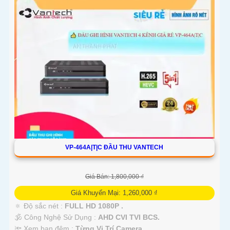
'
VP-464A|T|C ĐẦU THU VANTECH
Giá Bán: 1,800,000 ₫
Giá Khuyến Mại: 1,260,000 ₫
🔅 Độ sắc nét :
FULL HD 1080P .
🕉️ Công Nghệ Sử Dụng :
AHD CVI TVI BCS.
🔦 Xem ban đêm :
Từng Vị Trí Camera .