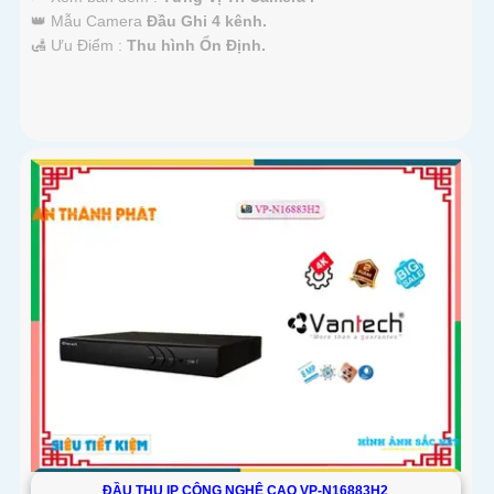
👑 Mẫu Camera
Đầu Ghi 4 kênh.
️🛃 Ưu Điểm :
Thu hình Ổn Định.
ĐẦU THU IP CÔNG NGHỆ CAO VP-N16883H2