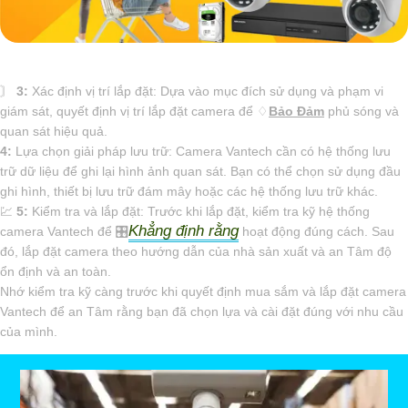
〙
3:
Xác định vị trí lắp đặt: Dựa vào mục đích sử dụng và phạm vi
giám sát, quyết định vị trí lắp đặt camera để ♢
Bảo Đảm
phủ sóng và
quan sát hiệu quả.
4:
Lựa chọn giải pháp lưu trữ: Camera Vantech cần có hệ thống lưu
trữ dữ liệu để ghi lại hình ảnh quan sát. Bạn có thể chọn sử dụng đầu
ghi hình, thiết bị lưu trữ đám mây hoặc các hệ thống lưu trữ khác.
💹
5:
Kiểm tra và lắp đặt: Trước khi lắp đặt, kiểm tra kỹ hệ thống
Khẳng định rằng
camera Vantech để 🎛
hoạt động đúng cách. Sau
đó, lắp đặt camera theo hướng dẫn của nhà sản xuất và an Tâm độ
ổn định và an toàn.
Nhớ kiểm tra kỹ càng trước khi quyết định mua sắm và lắp đặt camera
Vantech để an Tâm rằng bạn đã chọn lựa và cài đặt đúng với nhu cầu
của mình.