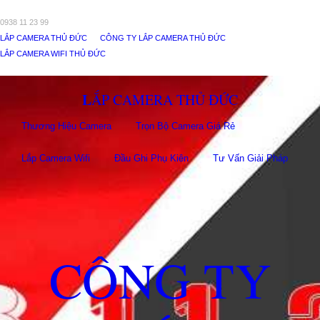
0938 11 23 99
LẮP CAMERA THỦ ĐỨC
CÔNG TY LẮP CAMERA THỦ ĐỨC
LẮP CAMERA WIFI THỦ ĐỨC
LẮP CAMERA THỦ ĐỨC
Thương Hiệu Camera
Trọn Bộ Camera Giá Rẻ
Lắp Camera Wifi
Đầu Ghi Phụ Kiên
Tư Vấn Giải Pháp
CÔNG TY