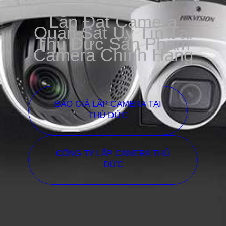
Lắp Đặt Camera
Quan Sát Uy Tín Tại
Thủ Đức Sản Phẩm
Camera Chính Hãng
BÁO GIÁ LẮP CAMERA TẠI
THỦ ĐỨC
CÔNG TY LẮP CAMERA THỦ
ĐỨC