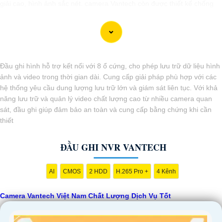
giải cao, hình ảnh sắc nét. camera Vantech còn được thiết kế chống
nước, chống va đập, phù hợp sử dụng trong nhiều môi trường khác
nhau.
Với cam kết về chất lượng và dịch vụ, camera Vantech Việt Nam mang
lại sự an tâm cho người dùng trong việc giám sát và bảo vệ tài sản.
Đồng thời, giá cả của sản phẩm cũng được đánh giá là hợp lý, phải
Đầu ghi hình hỗ trợ kết nối với 8 ổ cứng, cho phép lưu trữ dữ liệu hình
chăng.
ảnh và video trong thời gian dài. Cung cấp giải pháp phù hợp với các
Nếu bạn cần thêm thông tin chi tiết về sản phẩm hay muốn tư vấn,
hệ thống yêu cầu dung lượng lưu trữ lớn và giám sát liên tục. Với khả
hãy liên hệ với đại lý phân phối chính thức của Vantech để được hỗ trợ
năng lưu trữ và quản lý video chất lượng cao từ nhiều camera quan
tốt nhất.
sát, đầu ghi giúp đảm bảo an toàn và cung cấp bằng chứng khi cần
thiết
ĐẦU GHI NVR VANTECH
AI
CMOS
2 HDD
H.265 Pro +
4 Kênh
Camera Vantech Việt Nam Chất Lượng Dịch Vụ Tốt