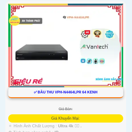
✅ ĐẦU THU VPH-N4464LPR 64 KENH
Giá Bán:
Giá Khuyến Mại:
🔅 Hình Ành Chất Lượng :
Ultra 4k 👍🏾 .