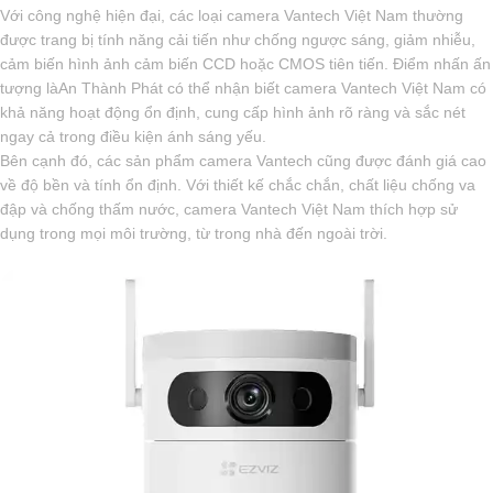
Với công nghệ hiện đại, các loại camera Vantech Việt Nam thường
được trang bị tính năng cải tiến như chống ngược sáng, giảm nhiễu,
cảm biến hình ảnh cảm biến CCD hoặc CMOS tiên tiến. Điểm nhấn ấn
tượng làAn Thành Phát có thể nhận biết camera Vantech Việt Nam có
khả năng hoạt động ổn định, cung cấp hình ảnh rõ ràng và sắc nét
ngay cả trong điều kiện ánh sáng yếu.
Bên cạnh đó, các sản phẩm camera Vantech cũng được đánh giá cao
về độ bền và tính ổn định. Với thiết kế chắc chắn, chất liệu chống va
đập và chống thấm nước, camera Vantech Việt Nam thích hợp sử
dụng trong mọi môi trường, từ trong nhà đến ngoài trời.