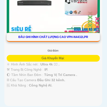
ĐẦU GHI HÌNH CHẤT LƯỢNG CAO VPH-N4432LPR
Giá Bán:
Giá Khuyến Mại:
🔆 Hình Ảnh Sắc nét :
Ultra 4k 👍🏾 .
⚒ Trang Bị Công Nghệ :
IP.
🌔 Tầm Nhìn Ban Đêm :
Từng Vị Trí Camera .
⛓ Cấu Tạo Camera
Đầu Ghi 32 kênh.
️🆑 Khả Năng :
Công Nghệ AI.