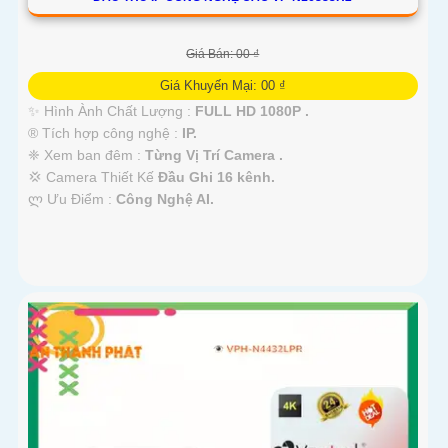
Giá Bán: 00 ₫
Giá Khuyến Mại: 00 ₫
✨ Hình Ành Chất Lượng :
FULL HD 1080P .
®️ Tích hợp công nghệ :
IP.
❈ Xem ban đêm :
Từng Vị Trí Camera .
💢 Camera Thiết Kế
Đầu Ghi 16 kênh.
️ლ Ưu Điểm :
Công Nghệ AI.