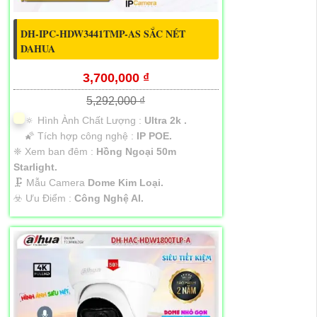
DH-IPC-HDW3441TMP-AS SẮC NÉT
DAHUA
3,700,000 ₫
5,292,000 ₫
🔅 Hình Ành Chất Lượng :
Ultra 2k .
🌠 Tích hợp công nghệ :
IP POE.
❈ Xem ban đêm :
Hồng Ngoại 50m
Starlight.
🗜️ Mẫu Camera
Dome Kim Loại.
️☣️ Ưu Điểm :
Công Nghệ AI.