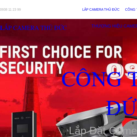
0938 11 23 99
LẮP CAMERA THỦ ĐỨC
CÔNG 
LẮP CAMERA THỦ ĐỨC
THƯƠNG HIỆU CAME
CÔNG 
ĐỨ
Lắp Đặt Came