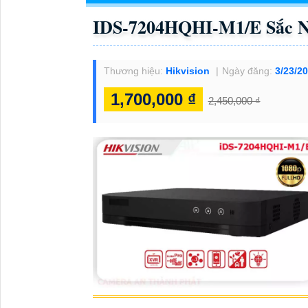
IDS-7204HQHI-M1/E Sắc Né
Thương hiệu:
Hikvision
Ngày đăng:
3/23/2
1,700,000 ₫
2,450,000 ₫