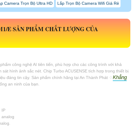
p Camera Trọn Bộ Ultra HD
Lắp Trọn Bộ Camera Wifi Giá Rẻ
 M1/E SẢN PHẨM CHẤT LƯỢNG CỦA
 phẩm công nghệ AI tiên tiến, phù hợp cho các công trình với khả
sát hình ảnh sắc nét. Chip Turbo ACUSENSE tích hợp trong thiết bị
Khẳng
liệu đáng tin cậy. Sản phẩm chính hãng tại An Thành Phát ♢
hống an ninh của bạn.
 IP
h analog
nalog.