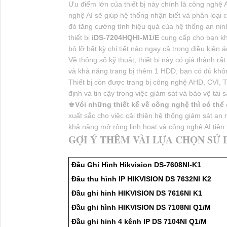
Ưu điểm lớn của thiết bị này chính là công nghệ 
nghệ AI sẽ giúp hệ thống nhận biết và phân loại 
đó tăng cường tính hiệu quả của hệ thống an nin
thiết bị
iDS-7204HQHI-M1/E
cung cấp cho bạn kh
bỏ lỡ bất kỳ chi tiết nào ngay cả trong điều kiện 
Về thông số kỹ thuật, thiết bị này có giá thành r
và khả năng trang bị thêm 1 HDD, bạn có đủ không
Thiết bị còn được trang bị công nghệ AHD, CVI, 
định và tin cậy trong việc giám sát và bảo vệ tài s
♚
Vói những thiết kế về công nghệ thì có th
xuất sắc cho việc cải thiện hệ thống giám sát an 
khả năng mở rộng linh hoạt và công nghệ AI tiên t
GỢI Ý THÊM VÀI LỰA CHỌN SỬ
Đầu Ghi Hình Hikvision DS-7608NI-K1
Đầu thu hình IP HIKVISION DS 7632NI K2
Đầu ghi hinh HIKVISION DS 7616NI K1
Đầu ghi hình HIKVISION DS 7108NI Q1/M
Đầu ghi hinh 4 kênh IP DS 7104NI Q1/M