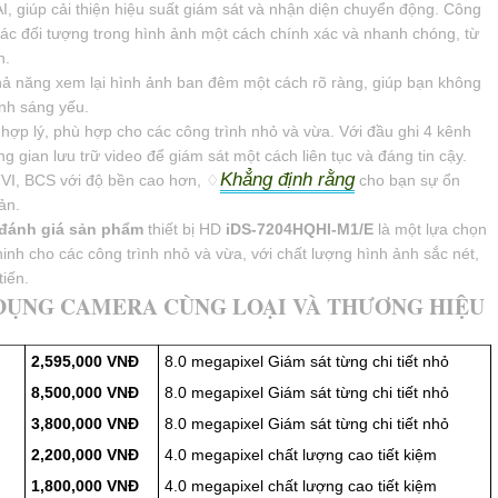
AI, giúp cải thiện hiệu suất giám sát và nhận diện chuyển động. Công
các đối tượng trong hình ảnh một cách chính xác và nhanh chóng, từ
h.
ả năng xem lại hình ảnh ban đêm một cách rõ ràng, giúp bạn không
ánh sáng yếu.
ất hợp lý, phù hợp cho các công trình nhỏ và vừa. Với đầu ghi 4 kênh
 gian lưu trữ video để giám sát một cách liên tục và đáng tin cậy.
Khẳng định rằng
TVI, BCS với độ bền cao hơn, ♢
cho bạn sự ổn
ản.
ể đánh giá sản phẩm
thiết bị HD
iDS-7204HQHI-M1/E
là một lựa chọn
ninh cho các công trình nhỏ và vừa, với chất lượng hình ảnh sắc nét,
iến.
 DỤNG CAMERA CÙNG LOẠI VÀ THƯƠNG HIỆU
2,595,000 VNĐ
8.0 megapixel Giám sát từng chi tiết nhỏ
8,500,000 VNĐ
8.0 megapixel Giám sát từng chi tiết nhỏ
3,800,000 VNĐ
8.0 megapixel Giám sát từng chi tiết nhỏ
2,200,000 VNĐ
4.0 megapixel chất lượng cao tiết kiệm
1,800,000 VNĐ
4.0 megapixel chất lượng cao tiết kiệm