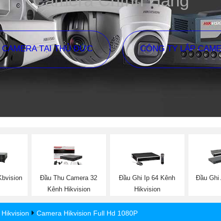
Camera Chính Hãng
P CAMERA TẠI THỦ ĐỨC
CÔNG TY LẮP CAM
bvision
Đầu Thu Camera 32
Đầu Ghi Ip 64 Kênh
Đầu Ghi 
Kênh Hikvision
Hikvision
Hikvision
Camera Hikvision Full Hd 1080P