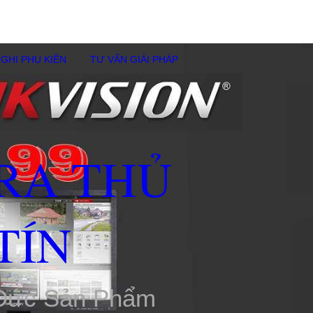
GHI PHỤ KIÊN
TƯ VẤN GIẢI PHÁP
RA THỦ
TÍN
 Đức Sản Phẩm