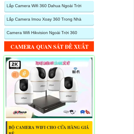
Lắp Camera Wifi 360 Dahua Ngoài Trời
Lắp Camera Imou Xoay 360 Trong Nhà
Camera Wifi Hikvision Ngoài Trời 360
CAMERA QUAN SÁT ĐỀ XUẤT
BỘ CAMERA WIFI CHO CỬA HÀNG GIÁ
RẺ