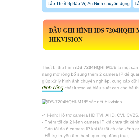
Lắp Thiết Bị Bảo Vệ An Ninh chuyên dụng
Lắ
ĐẦU GHI HÌNH IDS 7204HQHI
HIKVISION
Thiết bị thu hình
iDS-7204HQHI-M1/E
là một sản
năng mở rộng bổ sung thêm 2 camera IP để quan 
giúp xử lý hình ảnh chuyên nghiệp, cung cấp dữ 
định rằng
chất lượng và hiệu suất cao cho hệ t
-4 kênh; Hỗ trợ camera HD TVI, AHD, CVI, CVBS,
- Thêm tối đa 2 kênh camera IP khi chưa tắt kên
. Gán tối đa 6 camera IP khi tắt tất cả các kênh a
- Hỗ trợ truyền âm thanh qua cáp đồng trục;