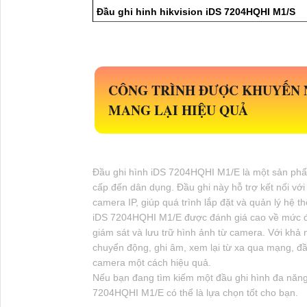
Đầu ghi hinh hikvision iDS 7204HQHI M1/S
CÔNG TRÌNH ĐƯỢC KHUYẾN NG
MANG LẠI HIỆU QUẢ
Đầu ghi hình iDS 7204HQHI M1/E là một sản phẩm
cấp đến dân dụng. Đầu ghi này hỗ trợ kết nối với 
camera IP, giúp quá trình lắp đặt và quản lý hệ t
iDS 7204HQHI M1/E được đánh giá cao về mức độ 
giám sát và lưu trữ hình ảnh từ camera. Với khả
chuyển động, ghi âm, xem lại từ xa qua mạng, đầ
camera một cách hiệu quả.
Nếu bạn đang tìm kiếm một đầu ghi hình đa năng
7204HQHI M1/E có thể là lựa chọn tốt cho bạn.