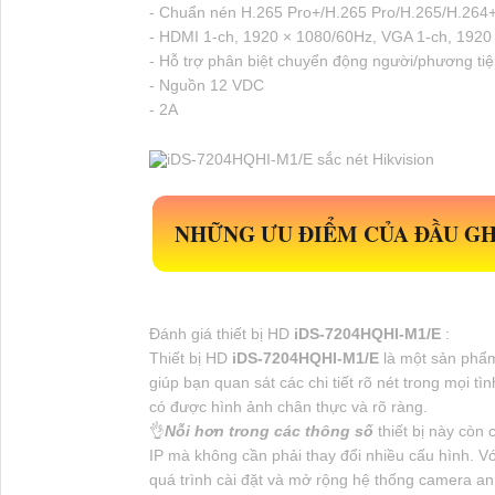
- Chuẩn nén H.265 Pro+/H.265 Pro/H.265/H.264+
- HDMI 1-ch, 1920 × 1080/60Hz, VGA 1-ch, 1920
- Hỗ trợ phân biệt chuyển động người/phương tiện
- Nguồn 12 VDC
- 2A
NHỮNG ƯU ĐIỂM CỦA ĐẦU GHI
Đánh giá thiết bị HD
iDS-7204HQHI-M1/E
:
Thiết bị HD
iDS-7204HQHI-M1/E
là một sản phẩm
giúp bạn quan sát các chi tiết rõ nét trong mọi 
có được hình ảnh chân thực và rõ ràng.
👌
Nỗi hơn trong các thông số
thiết bị này còn
IP mà không cần phải thay đổi nhiều cấu hình. Với
quá trình cài đặt và mở rộng hệ thống camera an