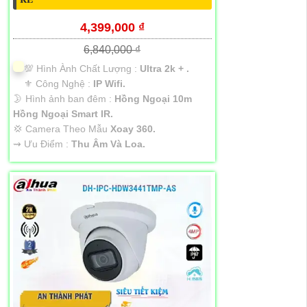
4,399,000 ₫
6,840,000 ₫
💯 Hình Ành Chất Lượng :
Ultra 2k + .
⚜️ Công Nghệ :
IP Wifi.
🌛 Hình ảnh ban đêm :
Hồng Ngoại 10m
Hồng Ngoại Smart IR.
💢 Camera Theo Mẫu
Xoay 360.
️⇝ Ưu Điểm :
Thu Âm Và Loa.