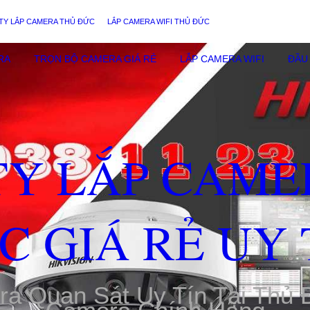
TY LẮP CAMERA THỦ ĐỨC
LẮP CAMERA WIFI THỦ ĐỨC
RA
TRỌN BỘ CAMERA GIÁ RẺ
LẮP CAMERA WIFI
ĐẦU 
TY LẮP CAME
C GIÁ RẺ UY 
ra Quan Sát Uy Tín Tại Thủ