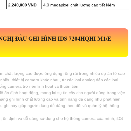
2,240,000 VNĐ
4.0 megapixel chất lượng cao tiết kiệm
HỊ ĐẦU GHI HÌNH IDS 7204HQHI M1/E
 chất lượng cao được ứng dụng rộng rãi trong nhiều dự án từ cao
nhiều thiết bị camera khác nhau, từ các loại analog đến các loại
hống camera trở nên linh hoạt và thuận tiện.
ổn định hoạt động, mang lại sự tin cậy cho người dùng trong việc
 năng ghi hình chất lượng cao và tính năng đa dạng như phát hiện
u ghi này giúp người dùng dễ dàng theo dõi và quản lý hệ thống
, ổn định và dễ dàng sử dụng cho hệ thống camera của mình, iDS