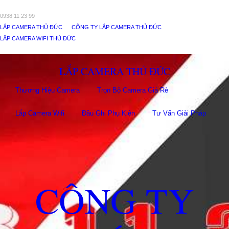
0938 11 23 99
LẮP CAMERA THỦ ĐỨC
CÔNG TY LẮP CAMERA THỦ ĐỨC
LẮP CAMERA WIFI THỦ ĐỨC
LẮP CAMERA THỦ ĐỨC
Thương Hiệu Camera
Trọn Bộ Camera Giá Rẻ
Lắp Camera Wifi
Đầu Ghi Phụ Kiên
Tư Vấn Giải Pháp
CÔNG TY