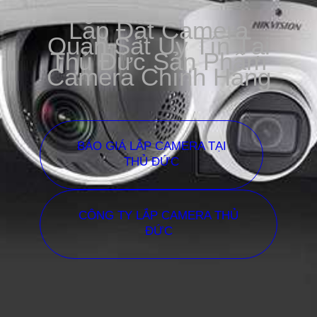
Lắp Đặt Camera
Quan Sát Uy Tín Tại
Thủ Đức Sản Phẩm
Camera Chính Hãng
BÁO GIÁ LẮP CAMERA TẠI
THỦ ĐỨC
CÔNG TY LẮP CAMERA THỦ
ĐỨC