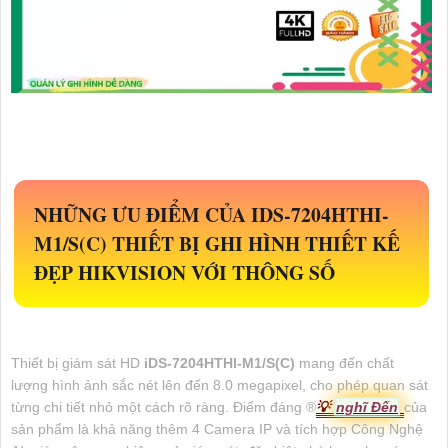
NHỮNG ƯU ĐIỂM CỦA
IDS-7204HTHI-
M1/S(C)
THIẾT BỊ GHI HÌNH THIẾT KẾ
ĐẸP HIKVISION VỚI THÔNG SỐ
Thiết bị giám sát HD
iDS-7204HTHI-M1/S(C)
mang đến chất
lượng hình ảnh sắc nét lên đến 8.0 megapixel, cho phép quan sát
từng chi tiết nhỏ một cách rõ ràng. Điểm đáng ®️
💡
nghĩ Đến
của
sản phẩm là khả năng thêm 4 Camera IP và tích hợp Công Nghệ