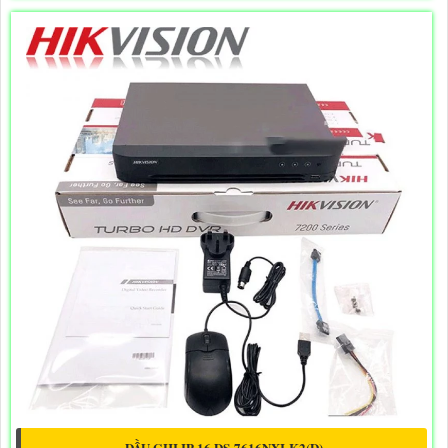
ĐẦU GHI IP 16 DS-7616NXI-K2(D)