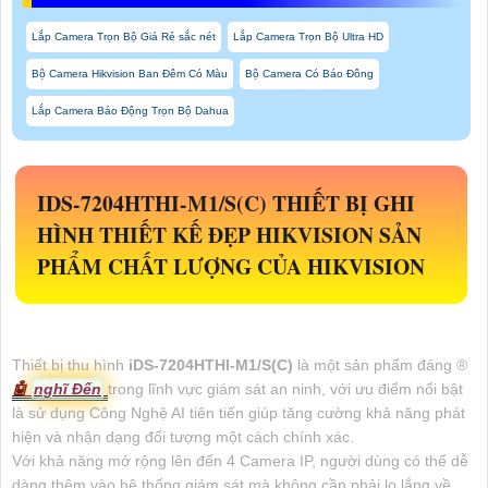
Lắp Camera Trọn Bộ Giá Rẻ sắc nét
Lắp Camera Trọn Bộ Ultra HD
Bộ Camera Hikvision Ban Đêm Có Màu
Bộ Camera Có Báo Đông
Lắp Camera Báo Động Trọn Bộ Dahua
IDS-7204HTHI-M1/S(C)
THIẾT BỊ GHI
HÌNH THIẾT KẾ ĐẸP HIKVISION SẢN
PHẨM CHẤT LƯỢNG CỦA HIKVISION
Thiết bị thu hình
iDS-7204HTHI-M1/S(C)
là một sản phẩm đáng ®️
🤖️
nghĩ Đến
trong lĩnh vực giám sát an ninh, với ưu điểm nổi bật
là sử dụng Công Nghệ AI tiên tiến giúp tăng cường khả năng phát
hiện và nhận dạng đối tượng một cách chính xác.
Với khả năng mở rộng lên đến 4 Camera IP, người dùng có thể dễ
dàng thêm vào hệ thống giám sát mà không cần phải lo lắng về