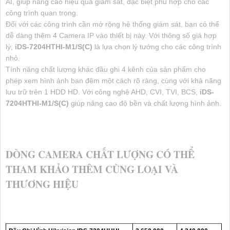
AI, giúp nâng cao hiệu quả giám sát, đặc biệt phù hợp cho các
công trình quan trọng.
Đối với các công trình cần mở rộng hệ thống giám sát, bạn có thể
dễ dàng thêm 4 Camera IP vào thiết bị này. Với thông số giá hợp
lý,
iDS-7204HTHI-M1/S(C)
là lựa chọn lý tưởng cho các công trình
nhỏ.
Tính năng chất lượng khác đầu ghi 4 kênh của sản phẩm cho
phép xem hình ảnh ban đêm một cách rõ ràng, cùng với khả năng
lưu trữ trên 1 HDD HD. Với công nghệ AHD, CVI, TVI, BCS,
iDS-
7204HTHI-M1/S(C)
giúp nâng cao độ bền và chất lượng hình ảnh.
DÒNG CAMERA CHẤT LƯỢNG CÓ THỂ
THAM KHẢO THÊM CÙNG LOẠI VÀ
THƯƠNG HIỆU