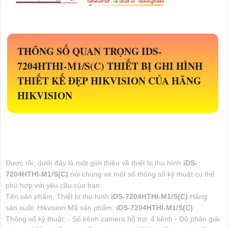
THÔNG SỐ QUAN TRỌNG
IDS-
7204HTHI-M1/S(C)
THIẾT BỊ GHI HÌNH
THIẾT KẾ ĐẸP HIKVISION CỦA HÃNG
HIKVISION
Được rồi, dưới đây là một giới thiệu về thiết bị thu hình
iDS-
7204HTHI-M1/S(C)
nói chung và một số thông số kỹ thuật cụ thể
phù hợp với yêu cầu của bạn:
Tên sản phẩm: Thiết bị thu hình
iDS-7204HTHI-M1/S(C)
Hãng
sản xuất: Hikvision Mã sản phẩm:
iDS-7204HTHI-M1/S(C)
Thông số kỹ thuật: - Số kênh camera hỗ trợ: 4 kênh - Độ phân giải