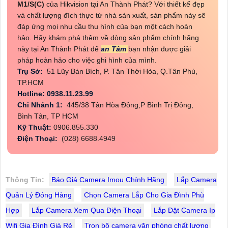
M1/S(C)
của Hikvision tại An Thành Phát? Với thiết kế đẹp
và chất lượng đích thực từ nhà sản xuất, sản phẩm này sẽ
đáp ứng mọi nhu cầu thu hình của bạn một cách hoàn
hảo. Hãy khám phá thêm về dòng sản phẩm chính hãng
này tại An Thành Phát để
an Tâm
bạn nhận được giải
pháp hoàn hảo cho việc ghi hình của mình.
Trụ Sở:
51 Lũy Bán Bích, P. Tân Thới Hòa, Q.Tân Phú,
TP.HCM
Hotline: 0938.11.23.99
Chi Nhánh 1:
445/38 Tân Hòa Đông,P Bình Trị Đông,
Bình Tân, TP HCM
Kỹ Thuật:
0906.855.330
Điện Thoại:
(028) 6688.4949
Thông Tin:
Báo Giá Camera Imou Chính Hãng
Lắp Camera
Quản Lý Đóng Hàng
Chọn Camera Lắp Cho Gia Đình Phù
Hợp
Lắp Camera Xem Qua Điện Thoại
Lắp Đặt Camera Ip
Wifi Gia Đình Giá Rẻ
Trọn bộ camera văn phòng chất lượng