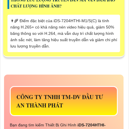
CHẤT LƯỢNG HÌNH ẢNH?
👩‍🌾 Điểm đặc biệt của iDS-7204HTHI-M1/S(C) là tính
năng H.265+ có khả năng nén video hiệu quả, giảm 50%
băng thông so với H.264, mà vẫn duy trì chất lượng hình
ảnh sắc nét, làm tăng hiệu suất truyền dẫn và giảm chi phí
lưu lượng truyền dẫn.
CÔNG TY TNHH TM-DV ĐẦU TƯ
AN THÀNH PHÁT
Bạn đang tìm kiếm Thiết Bị Ghi Hình
iDS-7204HTHI-