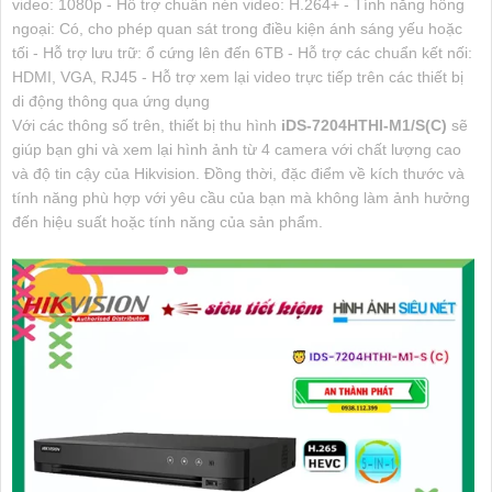
video: 1080p - Hỗ trợ chuẩn nén video: H.264+ - Tính năng hồng
ngoại: Có, cho phép quan sát trong điều kiện ánh sáng yếu hoặc
tối - Hỗ trợ lưu trữ: ổ cứng lên đến 6TB - Hỗ trợ các chuẩn kết nối:
HDMI, VGA, RJ45 - Hỗ trợ xem lại video trực tiếp trên các thiết bị
di động thông qua ứng dụng
Với các thông số trên, thiết bị thu hình
iDS-7204HTHI-M1/S(C)
sẽ
giúp bạn ghi và xem lại hình ảnh từ 4 camera với chất lượng cao
và độ tin cậy của Hikvision. Đồng thời, đặc điểm về kích thước và
tính năng phù hợp với yêu cầu của bạn mà không làm ảnh hưởng
đến hiệu suất hoặc tính năng của sản phẩm.