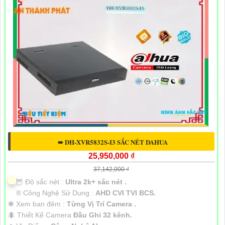
➠ DH-XVR5832S-I3 SẮC NÉT DAHUA
25,950,000 ₫
37,142,000 ₫
🦉 Độ sắc nét :
Ultra 2k+ sắc nét .
®️ Công Nghệ Sử Dụng :
AHD CVI TVI BCS.
❃ Xem ban đêm :
Từng Vị Trí Camera .
🐜 Thiết Kế Camera
Đầu Ghi 32 kênh.