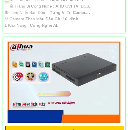
🤖️ Trang Bị Công Nghệ :
AHD CVI TVI BCS.
🔴 Tầm Nhìn Ban Đêm :
Từng Vị Trí Camera .
⚒ Camera Theo Mẫu
Đầu Ghi 16 kênh.
️₤ Khả Năng :
Công Nghệ AI.