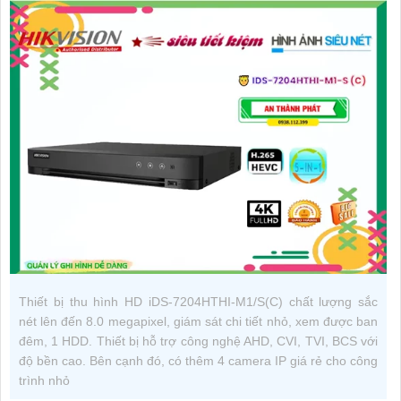
Thiết bị thu hình HD iDS-7204HTHI-M1/S(C) chất lượng sắc
nét lên đến 8.0 megapixel, giám sát chi tiết nhỏ, xem được ban
đêm, 1 HDD. Thiết bị hỗ trợ công nghệ AHD, CVI, TVI, BCS với
độ bền cao. Bên cạnh đó, có thêm 4 camera IP giá rẻ cho công
trình nhỏ