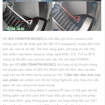
HD
iDS-7204HTHI-M1/S(C)
là một đầu ghi hình camera chất
lượng cao với độ phân giải lên đến 8.0 megapixel, mang đến hình
ảnh sắc nét và chi tiết. Với khả năng giám sát từng chi tiết nhỏ,
sản phẩm này được trang bị công nghệ AHD, CVI, TVI và BCS
mang lại độ bền cao và hình ảnh sắc nét với chip HYBRID.
Đầu ghi HD
iDS-7204HTHI-M1/S(C)
tích hợp xử lý chuyên dụng
với chuẩn nén video H.265+/H.265/H.264+/H.264, đem lại hiệu
suất cao và tiết kiệm dung lượng lưu trữ. 🆑
Nét độc đáo hơn của
sản phẩm
sản phẩm còn hỗ trợ Công Nghệ AI, phù hợp cho việc
giám sát các công trình quan trọng.
Với khả năng mở rộng thêm 4 camera IP, bạn có thể gen dài hệ
thống giám sát một cách linh hoạt. Đầu ghi này cũng cho phép
xem ban đêm, giúp không gian giám sát hoạt động liên tục 24/7