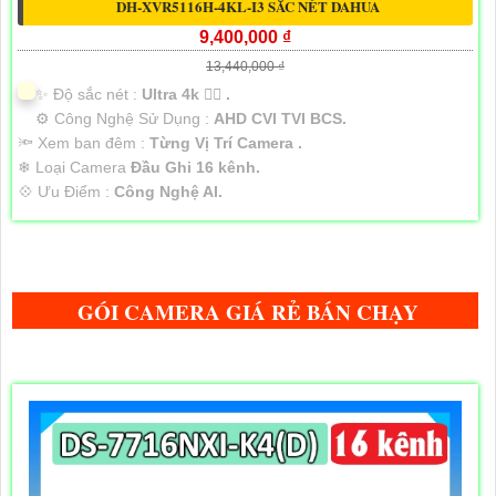
DH-XVR5116H-4KL-I3 SẮC NÉT DAHUA
9,400,000 ₫
13,440,000 ₫
✨ Độ sắc nét :
Ultra 4k 👍🏾 .
⚙ Công Nghệ Sử Dụng :
AHD CVI TVI BCS.
🔦 Xem ban đêm :
Từng Vị Trí Camera .
❄ Loại Camera
Đầu Ghi 16 kênh.
️💠 Ưu Điểm :
Công Nghệ AI.
GÓI CAMERA GIÁ RẺ BÁN CHẠY