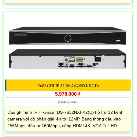
ĐẦU GHI IP 32 DS-7632NXI-K2(D)
5,978,000 ₫
8,540,000 ₫
Đầu ghi hình IP Hikvision DS-7632NXI-K2(D) hỗ trợ 32 kênh
camera với độ phân giải lên tới 12MP. Băng thông đầu vào
256Mbps, đầu ra 160Mbps, cổng HDMI 4K, VGA Full HD