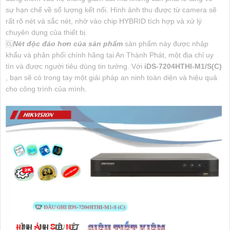
sự hạn chế về số lượng kết nối. Hình ảnh thu được từ camera sẽ
rất rõ nét và sắc nét, nhờ vào chip HYBRID tích hợp và xử lý
chuyên dụng của thiết bị.
🆑
Nét độc đáo hơn của sản phẩm
sản phẩm này được nhập
khẩu và phân phối chính hãng tại An Thành Phát, một địa chỉ uy
tín và được người tiêu dùng tin tưởng. Với
iDS-7204HTHI-M1/S(C)
, bạn sẽ có trong tay một giải pháp an ninh toàn diện và hiệu quả
cho công trình của mình.