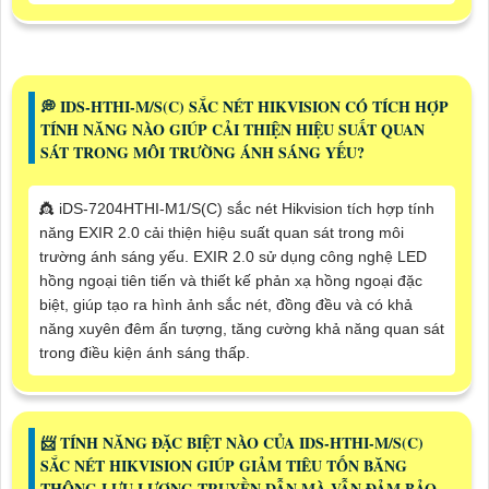
️💭 IDS-HTHI-M/S(C) SẮC NÉT HIKVISION CÓ TÍCH HỢP
TÍNH NĂNG NÀO GIÚP CẢI THIỆN HIỆU SUẤT QUAN
SÁT TRONG MÔI TRƯỜNG ÁNH SÁNG YẾU?
👸 iDS-7204HTHI-M1/S(C) sắc nét Hikvision tích hợp tính
năng EXIR 2.0 cải thiện hiệu suất quan sát trong môi
trường ánh sáng yếu. EXIR 2.0 sử dụng công nghệ LED
hồng ngoại tiên tiến và thiết kế phản xạ hồng ngoại đặc
biệt, giúp tạo ra hình ảnh sắc nét, đồng đều và có khả
năng xuyên đêm ấn tượng, tăng cường khả năng quan sát
trong điều kiện ánh sáng thấp.
📨 TÍNH NĂNG ĐẶC BIỆT NÀO CỦA IDS-HTHI-M/S(C)
SẮC NÉT HIKVISION GIÚP GIẢM TIÊU TỐN BĂNG
THÔNG LƯU LƯỢNG TRUYỀN DẪN MÀ VẪN ĐẢM BẢO