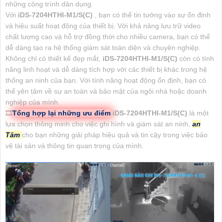
những công trình dân dụng.
Với
iDS-7204HTHI-M1/S(C)
, bạn có thể tin tưởng vào sự ổn định
và hiệu suất hoạt động của thiết bị. Với khả năng lưu trữ video
chất lượng cao và hỗ trợ đồng thời cho nhiều camera, bạn có thể
dễ dàng tạo ra hệ thống giám sát toàn diện và chuyên nghiệp.
Không chỉ có thiết kế đẹp mắt,
iDS-7204HTHI-M1/S(C)
còn có tính
năng linh hoạt và dễ dàng tích hợp với các thiết bị khác trong hệ
thống an ninh của bạn. Với tính năng hoạt động ổn định, bạn có
thể yên tâm về sự an toàn và bảo mật của ngôi nhà hoặc doanh
nghiệp của mình.
🎞
Tổng hợp lại những ưu điểm
iDS-7204HTHI-M1/S(C)
là một
lựa chọn thông minh cho việc ghi hình và giám sát an ninh,
an
Tâm
cho bạn những giải pháp hiệu quả và tin cậy trong việc bảo
vệ tài sản và thông tin quan trọng của mình.