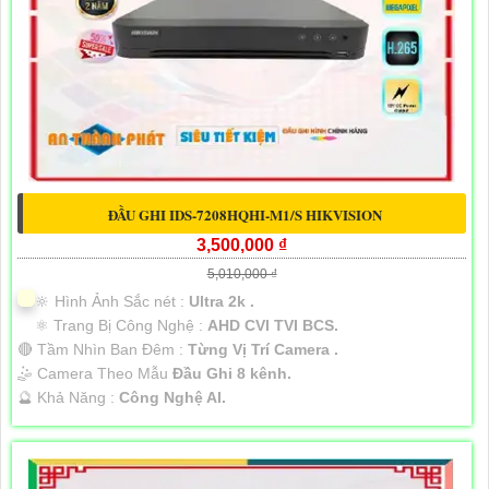
ĐẦU GHI IDS-7208HQHI-M1/S HIKVISION
3,500,000 ₫
5,010,000 ₫
🔆 Hình Ảnh Sắc nét :
Ultra 2k .
⚛️ Trang Bị Công Nghệ :
AHD CVI TVI BCS.
🔴 Tầm Nhìn Ban Đêm :
Từng Vị Trí Camera .
🤹 Camera Theo Mẫu
Đầu Ghi 8 kênh.
️🔮 Khả Năng :
Công Nghệ AI.