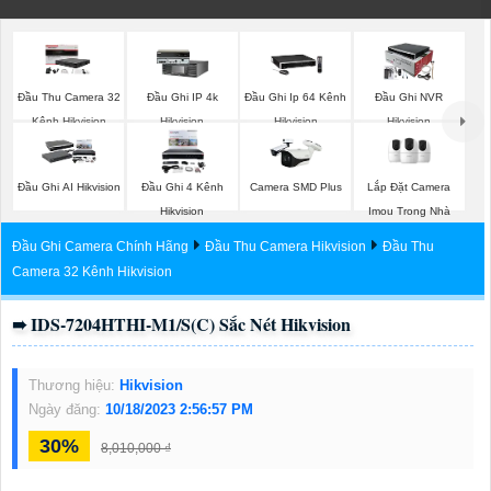
Đầu Thu Camera 32
Đầu Ghi IP 4k
Đầu Ghi Ip 64 Kênh
Đầu Ghi NVR
Kênh Hikvision
Hikvision
Hikvision
Hikvision
Lắp Đặt Camera
Đầu Ghi AI Hikvision
Đầu Ghi 4 Kênh
Camera SMD Plus
Imou Trong Nhà
Hikvision
Đầu Ghi Camera Chính Hãng
Đầu Thu Camera Hikvision
Đầu Thu
Camera 32 Kênh Hikvision
➠ IDS-7204HTHI-M1/S(C) Sắc Nét Hikvision
Thương hiệu:
Hikvision
Ngày đăng:
10/18/2023 2:56:57 PM
30%
8,010,000 ₫