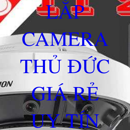
LẮP
CAMERA
THỦ ĐỨC
GIÁ RẺ
UY TÍN