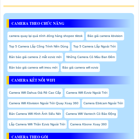
CAMERA THEO CHỨC NĂNG
camera quay lại quá trình đóng hàng shopee tiktok
Báo giá camera kbvision
Top 5 Camera Lắp Công Trình Nên Dùng
Top 5 Camera Lắp Ngoài Trời
Bản báo giá camera 2 mắt ezviz mới
Những Camera Có Màu Ban Đêm
Bản báo giá camera wifi imou mới
Báo giá camera wifi ezviz
CAMERA KẾT NỐI WIFI
Camera Wifi Dahua Giá Rẻ Cao Cấp
Camera Wifi Ezviz Ngoài Trời
Camera Wifi Kbvision Ngoài Trời Quay Xoay 360
Camera Ebitcam Ngoài Trời
Bán Camera Wifi Hình Ảnh Siêu Nét
Camera Wifi Vantech Có Báo Động
Lắp Camera Wifi Thân Ezviz Ngoài Trời
Camera Kbone Xoay 360
CAMERA THEO GÓI