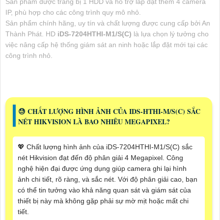
Sản phẩm được trang bị 1 HDD và hỗ trợ lắp đặt thêm 4 camera
IP, phù hợp cho các công trình quy mô nhỏ.
Sản phẩm chính hãng, uy tín và chất lượng được cung cấp bởi An
Thành Phát. HD
iDS-7204HTHI-M1/S(C)
là lựa chọn lý tưởng cho
việc nâng cấp hệ thống giám sát an ninh hoặc lắp đặt mới tại các
công trình nhỏ.
😓 CHẤT LƯỢNG HÌNH ẢNH CỦA IDS-HTHI-M/S(C) SẮC
NÉT HIKVISION LÀ BAO NHIÊU MEGAPIXEL?
💖 Chất lượng hình ảnh của iDS-7204HTHI-M1/S(C) sắc
nét Hikvision đạt đến độ phân giải 4 Megapixel. Công
nghệ hiện đại được ứng dụng giúp camera ghi lại hình
ảnh chi tiết, rõ ràng, và sắc nét. Với độ phân giải cao, bạn
có thể tin tưởng vào khả năng quan sát và giám sát của
thiết bị này mà không gặp phải sự mờ mịt hoặc mất chi
tiết.