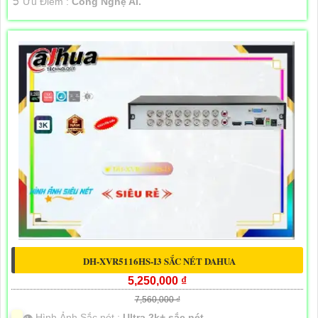
️➲ Ưu Điểm :
Công Nghệ AI.
DH-XVR5116HS-I3 SẮC NÉT DAHUA
5,250,000 ₫
7,560,000 ₫
👁 Hình Ảnh Sắc nét :
Ultra 2k+ sắc nét .