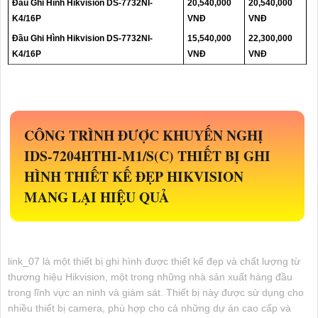
Đầu Ghi Hình Hikvision DS-7732NI-
20,540,000
20,540,000
K4/16P
VNĐ
VNĐ
Đầu Ghi Hình Hikvision DS-7732NI-
15,540,000
22,300,000
K4/16P
VNĐ
VNĐ
CÔNG TRÌNH ĐƯỢC KHUYẾN NGHỊ
IDS-7204HTHI-M1/S(C)
THIẾT BỊ GHI
HÌNH THIẾT KẾ ĐẸP HIKVISION
MANG LẠI HIỆU QUẢ
link_07 là một thiết bị ghi hình được thiết kế đẹp và chất lượng từ
thương hiệu Hikvision, một trong những nhà sản xuất hàng đầu
trong lĩnh vực an ninh và giám sát. Thiết bị này được sử dụng cho
nhiều thiết bị camera, phù hợp cho cả những dự án cao cấp và