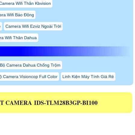
i xe sai chiều, lái xe ngược chiều, …
ương hiệu xe, hướng lái xe
õ ràng
SION giá rẻ
uy tín, được nhiều khách hàng tin tưởng và lựa chọn
 lượng mà còn đi kèm giá cả cạnh tranh, phù hợp với ngân sách của
gay AN Thành Phát qua phần thông tin bên dưới để được tư vấn loại
TƯ AN THÀNH PHÁT
 Q.Tân Phú, TP.HCM