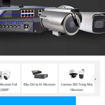
ERA THỦ ĐỨC
ikvision Full
Đầu Ghi Ip AI Hikvision
Camera 360 Trong Nhà
 1080P
Hikvision