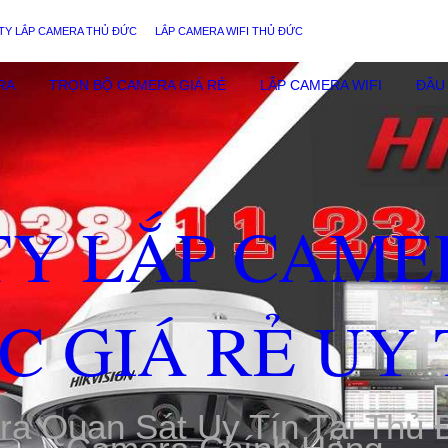
TY LẮP CAMERA THỦ ĐỨC
LẮP CAMERA WIFI THỦ ĐỨC
RA
TRỌN BỘ CAMERA GIÁ RẺ
LẮP CAMERA WIFI
ĐẦU 
TY LẮP CAME
C GIÁ RẺ UY 
ra Quan Sát Uy Tín Tại Thủ