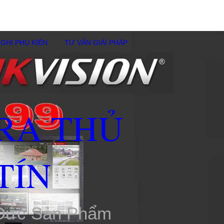
GHI PHỤ KIÊN
TƯ VẤN GIẢI PHÁP
RA THỦ
TÍN
 Đức Sản Phẩm