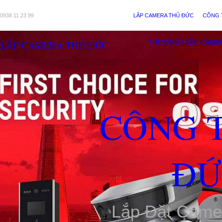
0938 11 23 99
LẮP CAMERA THỦ ĐỨC
CÔNG 
LẮP CAMERA THỦ ĐỨC
THƯƠNG HIỆU CAME
CÔNG 
ĐỨ
Lắp Đặt Came