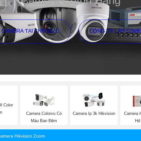
Camera Chính Hãng
P CAMERA TẠI THỦ ĐỨC
CÔNG TY LẮP CAM
l Color
on
Camera Colorvu Có
Camera Ip 3k Hikvision
Camera H
Màu Ban Đêm
Hd
amera Hikvision Zoom