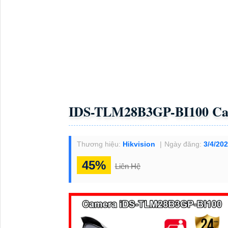
Lắp Camera Báo Động Trọn Bộ Dahua
Trọn
Lắp camera wifi hot nhất giá rẻ chất lượng
B
CHI TIẾT THÔNG SỐ KỸ THUẬ
Camera AI nhận diện biển số xe tốc độ cao 8MP
 1/1.8” progressive scan CMOS
Top sản phẩm Thương Hiệu khác đang được bán
Camera IP HIKVISION DS-2CD2T43G2-4LI2U 
Camera Hikvision DS-2DE7A225IW-AEB(T5)
Camera Thân Analog Hikvision DS-2CE17D0T
Camera Hikvision DS-2DE7A812MCG-EB