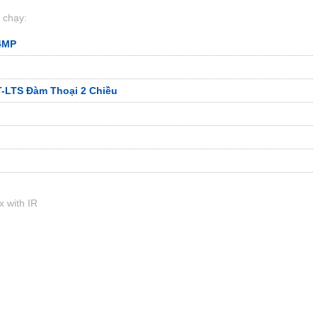
Trị Đông,Q. Bình Tân, TP. HCM
Giới Thiệu Camera Wifi IMOU IPC-A42EP-L
Review Camera
Em EZVIZ BM1
Báo Giá Lắp Camera Quận 2 Chính Hãng Rẻ Nhất
era Cửa Hàng Sắt Thép Full Color
Trọn Bộ Camera Nhà Trọ Giá
olor