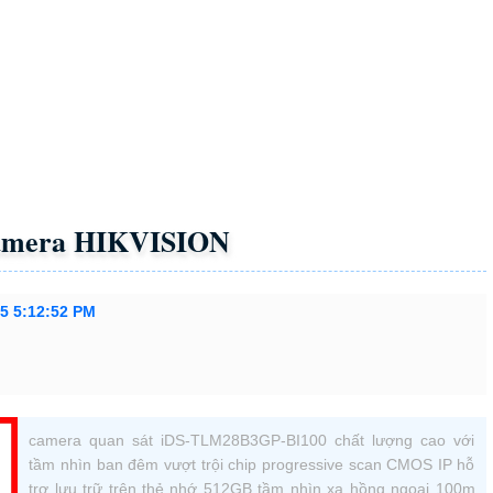
 Bộ Camera Dahua Chống Trộm
ộ Camera Visioncop Full Color
Linh Kiện Máy Tính Giá Rẻ
T CAMERA IDS-TLM28B3GP-BI100
 chạy:
4MP
-LTS Đàm Thoại 2 Chiều