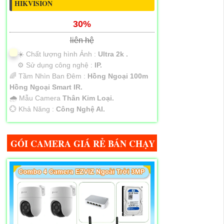
HIKVISION
30%
liên hệ
☀️ Chất lượng hình Ảnh :
Ultra 2k .
⚙ Sử dụng công nghệ :
IP.
🌈 Tầm Nhìn Ban Đêm :
Hồng Ngoại 100m
Hồng Ngoại Smart IR.
🌧️ Mẫu Camera
Thân Kim Loại.
️💮 Khả Năng :
Công Nghệ AI.
GÓI CAMERA GIÁ RẺ BÁN CHẠY