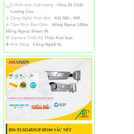
️⚡ Hình ảnh chất lượng :
Ultra 2k Chất
Lượng Cao .
✳️ Công Nghệ Hình Ảnh :
Kết Nối , 485.
❈ Tầm Nhìn Ban Đêm :
Hồng Ngoại 100m
Hồng Ngoại Smart IR.
⚒ Camera Thiết Kế
Thân Kim loại.
️✤ Khả Năng :
Công Nghệ AI.
IDS-TLM24B3GP-BI100 SẮC NÉT