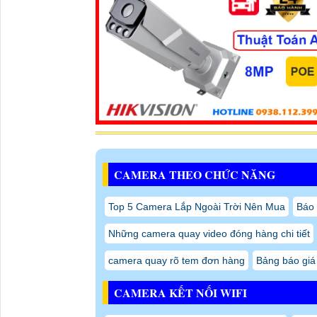
DS-2CE16D0T-EXLF Chất Lượng Hikvision
Camera Hikvision DS-2CD1P27G2-LUF
 Độ phân giải tối đa 3840×2160
 Color: 0.001 Lux @ (F1.2, AGC ON), 0.0005 Lux
 Ống kính 11 mm to 55 mm: F1.7, Auto focus
 Tốc độ chụp ảnh: 5 to 180km/h
 H.265, H.264
 140 dB WDR, BLC, 3D DNR
 Hỗ trợ Alarm I/O
 1 RS-485 interface & 1 Wiegand
 IR range up to 100 m
 Hỗ trợ khe cắm thẻ nhớ lên đến 512 GB
 Hỗ trợ biển số xe máy
 Phân tích lưu lượng xe, tốc độ trung bình