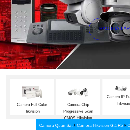
BÁO GIÁ LẮ
Camera IP Ful
Hikvisi
Camera Full Color
Camera Chip
Hikvision
Progressive Scan
CMOS Hikvision
Camera Quan Sát
Camera Hikvision Giá Rẻ
C