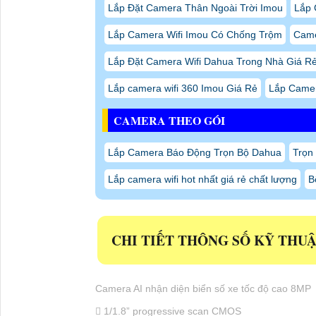
 Phát hiện sự cố: ùn tắc, xe dừng, chuyển làn, lá
 Tính năng thông minh khác: Màu xe, loại xe, th
 IP67, IK10
* CAM KẾT BÁN HÀNG VÀ BẢO HÀNH
- Công Ty luôn bán hàng có nguốn gốc, xuất xứ r
- Hàng chính hãng mới 100%
- Không bán hàng kém chất lượng
- Bảo hành chính hãng 24 tháng
An Thành Phát tự hào là đơn vị lắp
camera HIKVI
đồng hành. Dịch vụ của chúng tôi không chỉ chất
mọi điều kiện kinh tế của khách hàng. Liên hệ n
camera phù hợp với mức giá rẻ hấp dẫn nhé!
CÔNG TY TNHH TM-DV ĐẦU 
Trụ Sở:
51 Lũy Bán Bích, P. Tân Thới Hòa,