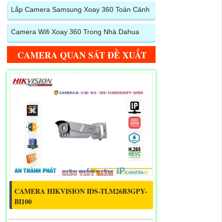
Lắp Camera Samsung Xoay 360 Toàn Cảnh
Camera Wifi Xoay 360 Trong Nhà Dahua
CAMERA QUAN SÁT ĐỀ XUẤT
CAMERA HIKVISION IDS-TLM26B3GPY-
BI100