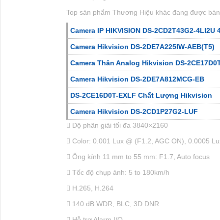
Hotline: 0938.11.23.99
Chi Nhánh 1:
445/38 Tân Hòa Đông,P. Bình 
Kỹ Thuật:
0906.855.330
Điện Thoại:
(028) 6688.4949
Thông Tin:
Bảng Báo Giá Camera Vantech
EZVIZ CP1 PRO
Review Camera Trông Trẻ 
Trọn Gói 4 Mắt Camera An Ninh Chợ
Bộ Cam
Rẻ
Lắp Đặt Camera Cửa Hàng Quần Áo Full C