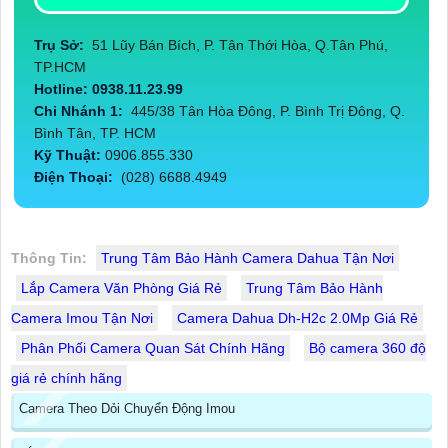
Trụ Sở:
51 Lũy Bán Bích, P. Tân Thới Hòa, Q.Tân Phú,
TP.HCM
Hotline: 0938.11.23.99
Chi Nhánh 1:
445/38 Tân Hòa Đông, P. Bình Trị Đông, Q.
Bình Tân, TP. HCM
Kỹ Thuật:
0906.855.330
Điện Thoại:
(028) 6688.4949
Thông Tin:
Trung Tâm Bảo Hành Camera Dahua Tận Nơi
Lắp Camera Văn Phòng Giá Rẻ
Trung Tâm Bảo Hành
Camera Imou Tận Nơi
Camera Dahua Dh-H2c 2.0Mp Giá Rẻ
Phân Phối Camera Quan Sát Chính Hãng
Bộ camera 360 độ
giá rẻ chính hãng
Camera Theo Dỏi Chuyển Động Imou