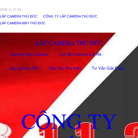
0938 11 23 99
LẮP CAMERA THỦ ĐỨC
CÔNG TY LẮP CAMERA THỦ ĐỨC
LẮP CAMERA WIFI THỦ ĐỨC
LẮP CAMERA THỦ ĐỨC
Thương Hiệu Camera
Trọn Bộ Camera Giá Rẻ
Lắp Camera Wifi
Đầu Ghi Phụ Kiên
Tư Vấn Giải Pháp
CÔNG TY