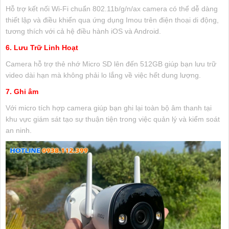
Hỗ trợ kết nối Wi-Fi chuẩn 802.11b/g/n/ax camera có thể dễ dàng
thiết lập và điều khiển qua ứng dụng Imou trên điện thoại di động,
tương thích với cả hệ điều hành iOS và Android.
6. Lưu Trữ Linh Hoạt
Camera hỗ trợ thẻ nhớ Micro SD lên đến 512GB giúp bạn lưu trữ
video dài hạn mà không phải lo lắng về việc hết dung lượng.
7. Ghi âm
Với micro tích hợp camera giúp bạn ghi lại toàn bộ âm thanh tại
khu vực giám sát tạo sự thuận tiện trong việc quản lý và kiểm soát
an ninh.