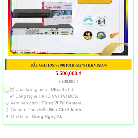
ĐẦU GHI IDS-7208HUHI-M2/S HIKVISION
5,500,000 ₫
7,890,000 ₫
🦉 Chất lượng hình :
Ultra 4k 👍🏾 .
🌠 Công Nghệ :
AHD CVI TVI BCS.
🌙 Xem ban đêm :
Từng Vị Trí Camera .
🕉️ Camera Theo Mẫu
Đầu Ghi 8 kênh.
️🔈 Ưu Điểm :
Công Nghệ AI.