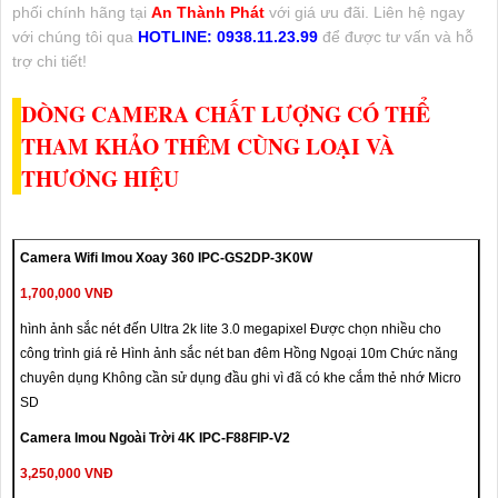
phối chính hãng tại
An Thành Phát
với giá ưu đãi. Liên hệ ngay
với chúng tôi qua
HOTLINE: 0938.11.23.99
để được tư vấn và hỗ
trợ chi tiết!
DÒNG CAMERA CHẤT LƯỢNG CÓ THỂ
THAM KHẢO THÊM CÙNG LOẠI VÀ
THƯƠNG HIỆU
Camera Wifi Imou Xoay 360 IPC-GS2DP-3K0W
1,700,000 VNĐ
hình ảnh sắc nét đến Ultra 2k lite 3.0 megapixel Được chọn nhiều cho
công trình giá rẻ Hình ảnh sắc nét ban đêm Hồng Ngoại 10m Chức năng
chuyên dụng Không cần sử dụng đầu ghi vì đã có khe cắm thẻ nhớ Micro
SD
Camera Imou Ngoài Trời 4K IPC-F88FIP-V2
3,250,000 VNĐ