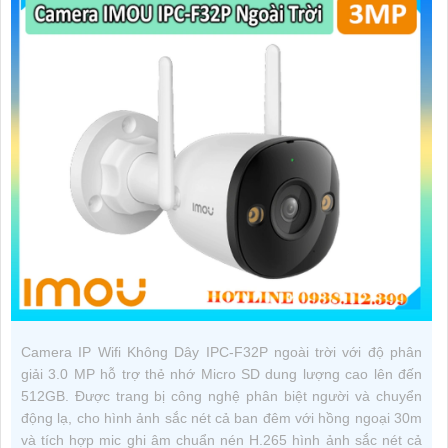
Camera IP Wifi Không Dây IPC-F32P ngoài trời với độ phân
giải 3.0 MP hỗ trợ thẻ nhớ Micro SD dung lượng cao lên đến
512GB. Được trang bị công nghệ phân biệt người và chuyển
động lạ, cho hình ảnh sắc nét cả ban đêm với hồng ngoại 30m
và tích hợp mic ghi âm chuẩn nén H.265 hình ảnh sắc nét cả