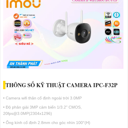
THÔNG SỐ KỸ THUẬT CAMERA IPC-F32P
• Camera wifi thân cố định ngoài trời 3.0MP
• Độ phân giải 3MP cảm biến 1/3.2" CMOS,
20fps@3.0MP(2304x1296)
• Ống kính cố định 2.8mm cho góc nhìn 100°(H)