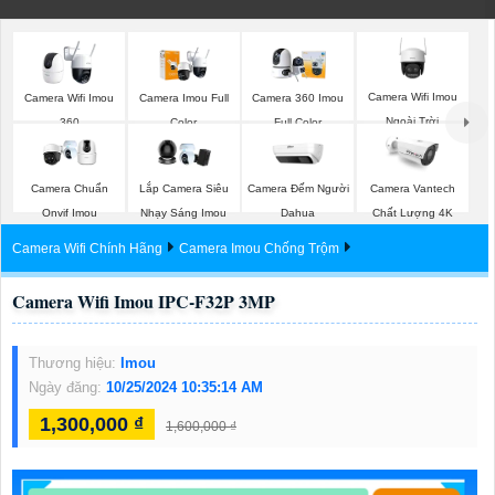
Camera Wifi Imou
Camera Wifi Imou
Camera Imou Full
Camera 360 Imou
Ngoài Trời
360
Color
Full Color
Camera Đếm Người
Camera Chuẩn
Lắp Camera Siêu
Camera Vantech
Dahua
Onvif Imou
Nhạy Sáng Imou
Chất Lượng 4K
Camera Wifi Chính Hãng
Camera Imou Chống Trộm
Camera Wifi Imou IPC-F32P 3MP
Thương hiệu:
Imou
Ngày đăng:
10/25/2024 10:35:14 AM
1,300,000 ₫
1,600,000 ₫