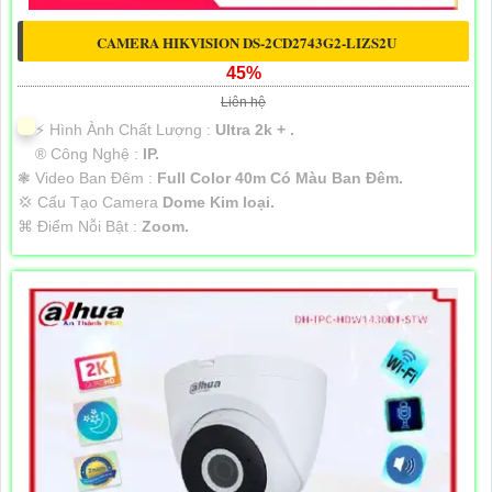
CAMERA HIKVISION DS-2CD2743G2-LIZS2U
45%
Liên hệ
️⚡ Hình Ành Chất Lượng :
Ultra 2k + .
®️ Công Nghệ :
IP.
❃ Video Ban Đêm :
Full Color 40m Có Màu Ban Ðêm.
💢 Cấu Tạo Camera
Dome Kim loại.
️⌘ Điểm Nỗi Bật :
Zoom.