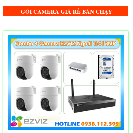
GÓI CAMERA GIÁ RẺ BÁN CHẠY