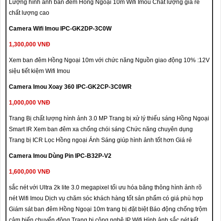
Lượng hình ảnh ban đêm Hồng Ngoại 10m Wifi Imou Chất lượng giá rẻ
chất lượng cao
Camera Wifi Imou IPC-GK2DP-3C0W
1,300,000 VNĐ
Xem ban đêm Hồng Ngoại 10m với chức năng Nguồn giao động 10% :12V
siệu tiết kiệm Wifi Imou
Camera Imou Xoay 360 IPC-GK2CP-3C0WR
1,000,000 VNĐ
Trang Bị chất lượng hình ảnh 3.0 MP Trang bị xử lý thiếu sáng Hồng Ngoại
Smart IR Xem ban đêm xa chống chói sáng Chức năng chuyên dụng
Trang bị ICR Lọc Hồng ngoại Ánh Sáng giúp hình ảnh tốt hơn Giá rẻ
Camera Imou Dùng Pin IPC-B32P-V2
1,600,000 VNĐ
sắc nét với Ultra 2k lite 3.0 megapixel tối ưu hóa băng thông hình ảnh rõ
nét Wifi Imou Dịch vụ chăm sóc khách hàng tốt sản phẩm có giá phù hợp
Giám sát ban đêm Hồng Ngoại 10m trang bị đặt biệt Báo động chống trộm
cảm biến chuyển động Trang bị công nghệ IP Wifi Hình ảnh sắc nét kết