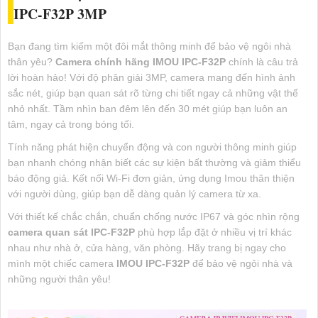
IPC-F32P
3MP
Bạn đang tìm kiếm một đôi mắt thông minh để bảo vệ ngôi nhà
thân yêu?
Camera chính hãng IMOU IPC-F32P
chính là câu trả
lời hoàn hảo! Với độ phân giải 3MP, camera mang đến hình ảnh
sắc nét, giúp bạn quan sát rõ từng chi tiết ngay cả những vật thể
nhỏ nhất. Tầm nhìn ban đêm lên đến 30 mét giúp bạn luôn an
tâm, ngay cả trong bóng tối.
Tính năng phát hiện chuyển động và con người thông minh giúp
bạn nhanh chóng nhận biết các sự kiện bất thường và giảm thiểu
báo động giả. Kết nối Wi-Fi đơn giản, ứng dụng Imou thân thiện
với người dùng, giúp bạn dễ dàng quản lý camera từ xa.
Với thiết kế chắc chắn, chuẩn chống nước IP67 và góc nhìn rộng
camera quan sát IPC-F32P
phù hợp lắp đặt ở nhiều vị trí khác
nhau như nhà ở, cửa hàng, văn phòng. Hãy trang bị ngay cho
mình một chiếc camera
IMOU IPC-F32P
để bảo vệ ngôi nhà và
những người thân yêu!