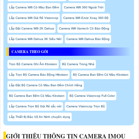
Lắp Camera Wifi Có Màu Ban Đêm
Camera Wifi 360 Ngoài Trời
Lắp Camera Wifi Giá Rẻ Visioncop
Camera Wifi Ezviz Xoay 360 Độ
Lắp Đặt Camera Wifi 2K Dahua
Camera Wifi Vantech Có Báo Động
Lắp Camera Wifi Dahua 3K Siêu Nét
Camera Wifi Dahua Báo Động
CAMERA THEO GÓI
Trọn Bộ Camera Ghi Âm Kbvision
Bộ Camera Trong Nhà
Lắp Trọn Bộ Camera Báo Động Hikvision
Bộ Camera Ban Đêm Có Màu Kbvision
Lắp Đặt Bộ Camera Có Màu Ban Đêm Chính Hãng
Bộ Camera Ban Đêm Có Màu Kbvision
Bộ Camera Visioncop Full Color
Lắp Camera Trọn Bộ Giá Rẻ sắc nét
Camera Visioncop Trọn Bộ
Lắp Thiết Bị Bảo Vệ An Ninh chuyên dụng
GIỚI THIỆU THÔNG TIN CAMERA IMOU