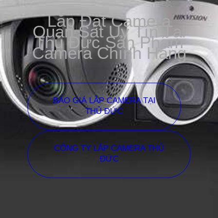
Lắp Đặt Camera
Quan Sát Uy Tín Tại
Thủ Đức Sản Phẩm
Camera Chính Hãng
BÁO GIÁ LẮP CAMERA TẠI
THỦ ĐỨC
CÔNG TY LẮP CAMERA THỦ
ĐỨC