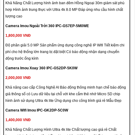
Khả Năng Chất Lượng hình ảnh ban đêm Hồng Ngoại 30m giám sát phù
hơp Hình ảnh trung thực với Ultra 4k 8.0 MP Đáp ứng nhu cầu hình chất
lượng cao
Camera Imou Ngoài Trời 360 IPC-GS7EP-5M0WE
1,800,000 VNĐ
Độ phân giải 5.0 MP Sản phẩm ứng dụng công nghệ IP Wifi Tiết kiệm chi
phí cho hệ thống lớn trang bị đặt biệt Có báo động nhận dạng chuyển
động trước ống kính
Camera Imou Xoay 360 IPC-GS2DP-5K0W
2,000,000 VNĐ
Khả năng cao cấp Công Nghệ AI Báo động thông minh hạn chế báo động
giả thông số có Lưu dữ liệu tại chỗ với khe cắm thẻ nhớ Micro SD chip
hình ảnh sử dụng Ultra 4k lite Ứng dụng cho công trình giá rẻ Mẫu Đẹp
Camera Wifi Imou IPC-GK2DP-5C0W
1,400,000 VNĐ
Khả Năng Chất Lượng Hình Ultra 4k lite Chất lượng cao giá rẻ Chất