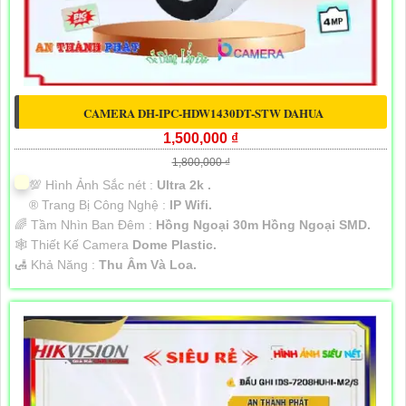
CAMERA DH-IPC-HDW1430DT-STW DAHUA
1,500,000 ₫
1,800,000 ₫
💯 Hình Ảnh Sắc nét :
Ultra 2k .
®️ Trang Bị Công Nghệ :
IP Wifi.
🌈 Tầm Nhìn Ban Đêm :
Hồng Ngoại 30m Hồng Ngoại SMD.
🕸️ Thiết Kế Camera
Dome Plastic.
️🛃 Khả Năng :
Thu Âm Và Loa.