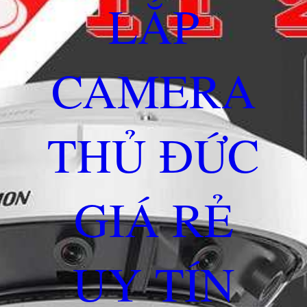
LẮP
CAMERA
THỦ ĐỨC
GIÁ RẺ
UY TÍN