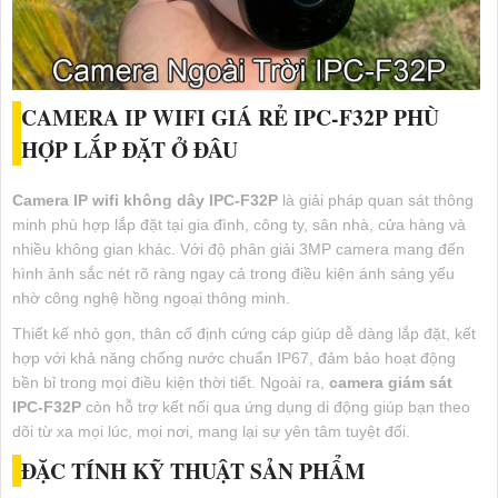
CAMERA IP WIFI GIÁ RẺ IPC-F32P PHÙ
HỢP LẮP ĐẶT Ở ĐÂU
Camera IP wifi không dây IPC-F32P
là giải pháp quan sát thông
minh phù hợp lắp đặt tại gia đình, công ty, sân nhà, cửa hàng và
nhiều không gian khác. Với độ phân giải 3MP camera mang đến
hình ảnh sắc nét rõ ràng ngay cả trong điều kiện ánh sáng yếu
nhờ công nghệ hồng ngoại thông minh.
Thiết kế nhỏ gọn, thân cố định cứng cáp giúp dễ dàng lắp đặt, kết
hợp với khả năng chống nước chuẩn IP67, đảm bảo hoạt động
bền bỉ trong mọi điều kiện thời tiết. Ngoài ra,
camera giám sát
IPC-F32P
còn hỗ trợ kết nối qua ứng dụng di động giúp bạn theo
dõi từ xa mọi lúc, mọi nơi, mang lại sự yên tâm tuyệt đối.
ĐẶC TÍNH KỸ THUẬT SẢN PHẨM