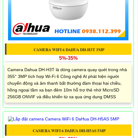
CAMERA WIFI 6 DAHUA DH-H3T 3MP
5%-35%
Camera Dahua DH-H3T là dòng camera quay quét trong nhà
355° 3MP tích hợp Wi-Fi 6 Công nghệ AI phát hiện người
chuyển động và âm thanh bất thường đàm thoại hai chiều,
hồng ngoại tầm xa ban đêm 10m hỗ trợ thẻ nhớ MicroSD
256GB ONVIF và điều khiển từ xa qua ứng dụng DMSS
CAMERA WIFI 6 DAHUA DH-H5AS 5MP