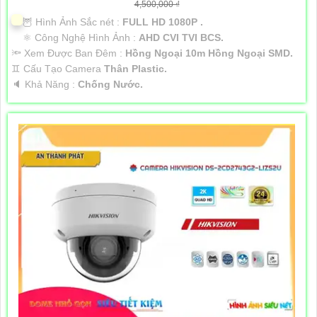
4,500,000 ₫
🦉 Hình Ảnh Sắc nét :
FULL HD 1080P .
⚛️ Công Nghệ Hình Ảnh :
AHD CVI TVI BCS.
🔦 Xem Được Ban Đêm :
Hồng Ngoại 10m Hồng Ngoại SMD.
♊ Cấu Tạo Camera
Thân Plastic.
️🔈 Khả Năng :
Chống Nước.