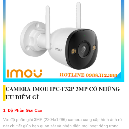
CAMERA IMOU
IPC-F32P
3MP CÓ NHỮNG
ƯU ĐIỂM GÌ
1. Độ Phân Giải Cao
Với độ phân giải 3MP (2304x1296) camera cung cấp hình ảnh rõ
nét chi tiết giúp bạn quan sát và nhận diện mọi hoạt động trong