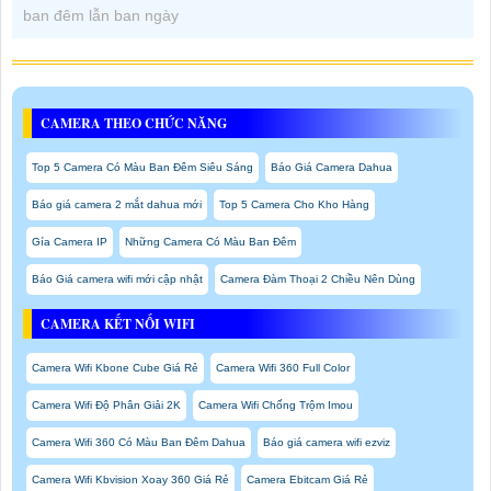
ban đêm lẫn ban ngày
CAMERA THEO CHỨC NĂNG
Top 5 Camera Có Màu Ban Đêm Siêu Sáng
Báo Giá Camera Dahua
Báo giá camera 2 mắt dahua mới
Top 5 Camera Cho Kho Hàng
Gía Camera IP
Những Camera Có Màu Ban Đêm
Báo Giá camera wifi mới cập nhật
Camera Đàm Thoại 2 Chiều Nên Dùng
CAMERA KẾT NỐI WIFI
Camera Wifi Kbone Cube Giá Rẻ
Camera Wifi 360 Full Color
Camera Wifi Độ Phân Giải 2K
Camera Wifi Chống Trộm Imou
Camera Wifi 360 Có Màu Ban Đêm Dahua
Báo giá camera wifi ezviz
Camera Wifi Kbvision Xoay 360 Giá Rẻ
Camera Ebitcam Giá Rẻ