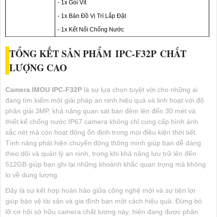
- 1x Gói Vít
- 1x Bản Đồ Vị Trí Lắp Đặt
- 1x Kết Nối Chống Nước
TỔNG KẾT SẢN PHẨM
IPC-F32P
CHẤT
LƯỢNG CAO
Camera IMOU
IPC-F32P
là sự lựa chọn tuyệt vời cho những ai
đang tìm kiếm một giải pháp an ninh hiệu quả và linh hoạt với độ
phân giải 3MP, khả năng quan sát ban đêm lên đến 30 mét và
thiết kế chống nước IP67 camera không chỉ cung cấp hình ảnh
sắc nét mà còn hoạt động ổn định trong mọi điều kiện thời tiết.
Tính năng phát hiện chuyển động thông minh giúp bạn dễ dàng
theo dõi và quản lý an ninh, trong khi khả năng lưu trữ lên đến
512GB giúp bạn ghi lại những khoảnh khắc quan trọng mà không
lo về dung lượng.
Đây là sự kết hợp hoàn hảo giữa công nghệ mới và sự tiện lợi
giúp bảo vệ tài sản và gia đình bạn một cách hiệu quả. Đừng bỏ
lỡ cơ hội sở hữu camera chất lượng này, hiện đang được phân