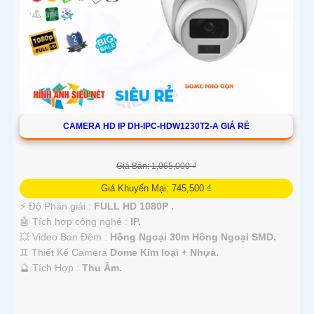
CAMERA HD IP DH-IPC-HDW1230T2-A GIÁ RẺ
Giá Bán: 1,065,000 ₫
Giá Khuyến Mại: 745,500 ₫
️⚡ Độ Phân giải :
FULL HD 1080P .
🤖️ Tích hợp công nghệ :
IP.
💥 Video Ban Đêm :
Hồng Ngoại 30m Hồng Ngoại SMD.
♊ Thiết Kế Camera
Dome Kim loại + Nhựa.
️🔮 Tích Hợp :
Thu Âm.