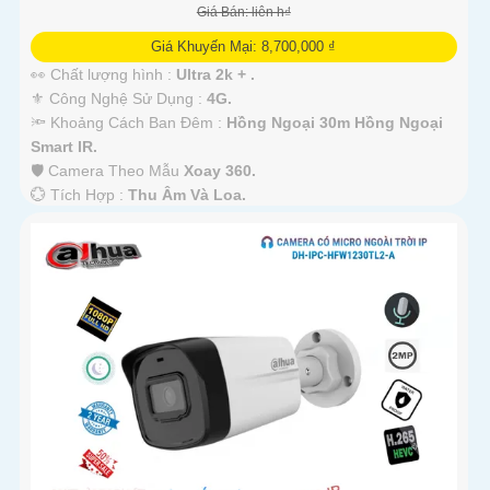
Giá Bán: liên h₫
Giá Khuyến Mại: 8,700,000 ₫
👀 Chất lượng hình :
Ultra 2k + .
⚜️ Công Nghệ Sử Dụng :
4G.
🔦 Khoảng Cách Ban Đêm :
Hồng Ngoại 30m Hồng Ngoại
Smart IR.
🛡 Camera Theo Mẫu
Xoay 360.
️💮 Tích Hợp :
Thu Âm Và Loa.