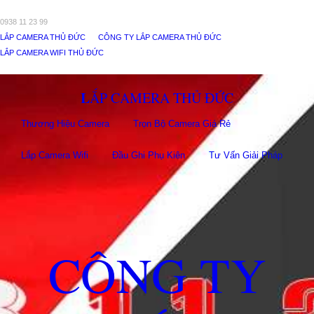
0938 11 23 99
LẮP CAMERA THỦ ĐỨC
CÔNG TY LẮP CAMERA THỦ ĐỨC
LẮP CAMERA WIFI THỦ ĐỨC
LẮP CAMERA THỦ ĐỨC
Thương Hiệu Camera
Trọn Bộ Camera Giá Rẻ
Lắp Camera Wifi
Đầu Ghi Phụ Kiên
Tư Vấn Giải Pháp
CÔNG TY