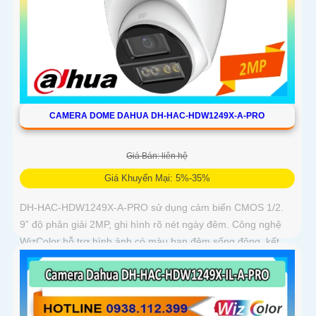
CAMERA DOME DAHUA DH-HAC-HDW1249X-A-PRO
Giá Bán: liên hệ
Giá Khuyến Mại: 5%-35%
DH-HAC-HDW1249X-A-PRO sử dụng cảm biến CMOS 1/2.
9” độ phân giải 2MP, ghi hình rõ nét ngày đêm. Công nghệ
WizColor hỗ trợ hình ảnh có màu ban đêm sống động, kết
hợp micro kép thu...