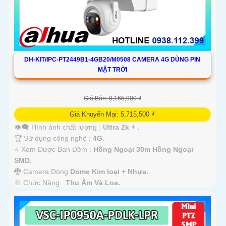
DH-KIT/IPC-PT2449B1-4GB20/M0508 CAMERA 4G DÙNG PIN
MẶT TRỜI
Giá Bán: 8,165,000 ₫
Giá Khuyến Mại: 5,715,500 ₫
👁️‍🗨 Hình ảnh chất lượng :
Ultra 2k + .
🏆 Sử dụng công nghệ :
4G.
⭐ Xem Được Ban Đêm :
Hồng Ngoại 30m Hồng Ngoại
SMD.
🐉️ Camera Dòng
Dome Kim loại + Nhựa.
️💠 Chức Năng :
Thu Âm Và Loa.