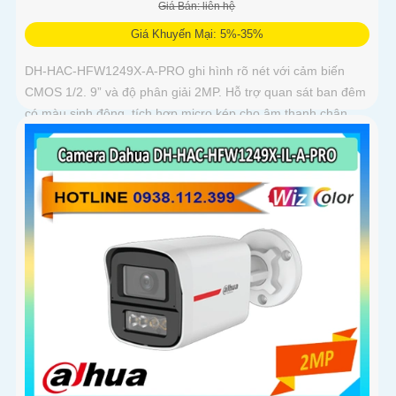
Giá Bán: liên hệ
Giá Khuyến Mại: 5%-35%
DH-HAC-HFW1249X-A-PRO ghi hình rõ nét với cảm biến
CMOS 1/2. 9” và độ phân giải 2MP. Hỗ trợ quan sát ban đêm
có màu sinh động, tích hợp micro kép cho âm thanh chân
thực