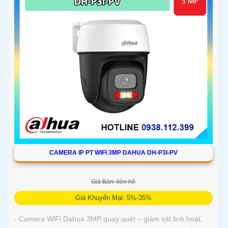
CAMERA IP PT WIFI 3MP DAHUA DH-P3I-PV
Giá Bán: liên hệ
Giá Khuyến Mại: 5%-35%
- Camera WiFi Dahua 3MP quay quét – giám sát linh hoạt,