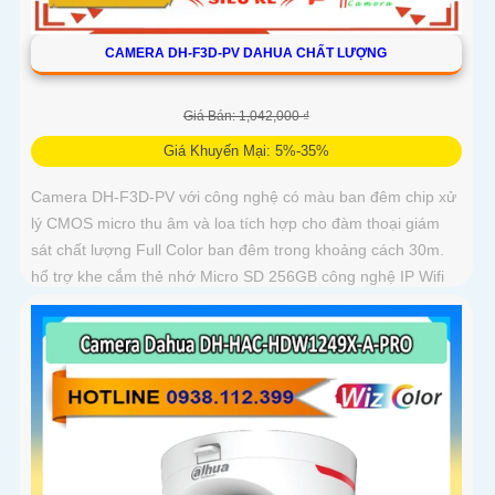
CAMERA DH-F3D-PV DAHUA CHẤT LƯỢNG
Giá Bán: 1,042,000 ₫
Giá Khuyến Mại: 5%-35%
Camera DH-F3D-PV với công nghệ có màu ban đêm chip xử
lý CMOS micro thu âm và loa tích hợp cho đàm thoại giám
sát chất lượng Full Color ban đêm trong khoảng cách 30m.
hổ trợ khe cắm thẻ nhớ Micro SD 256GB công nghệ IP Wifi
kết nối dễ dàng