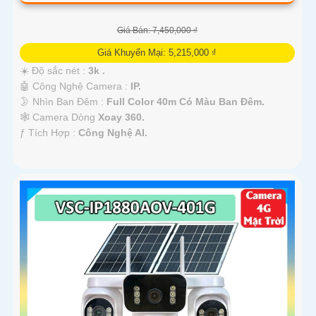
Giá Bán: 7,450,000 ₫
Giá Khuyến Mại: 5,215,000 ₫
☀️ Độ sắc nét :
3k .
🤖️ Công Nghệ Camera :
IP.
🌛 Nhìn Ban Đêm :
Full Color 40m Có Màu Ban Ðêm.
🕸️ Camera Dòng
Xoay 360.
️ƒ Tích Hợp :
Công Nghệ AI.