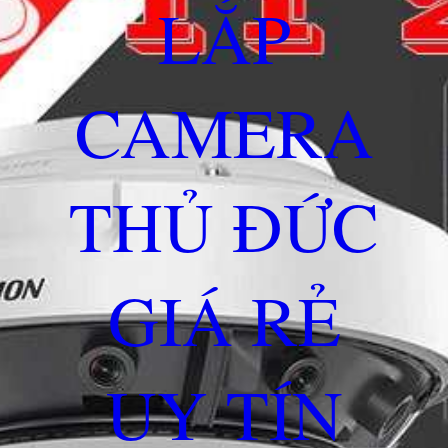
LẮP
CAMERA
THỦ ĐỨC
GIÁ RẺ
UY TÍN