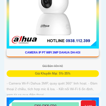
CAMERA IP PT WIFI 3MP DAHUA DH-H3I
Giá Bán: liên hệ
Giá Khuyến Mại: 5%-35%
- Camera Wi-Fi Dahua 3MP, quay quét 360° linh hoạt. - Đàm
thoại 2 chiều, tích hợp mic & loa. - Kết nối Wi-Fi 6 ổn định,
xem từ xa qua điện thoại