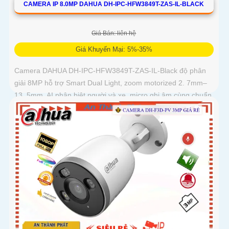
CAMERA IP 8.0MP DAHUA DH-IPC-HFW3849T-ZAS-IL-BLACK
Giá Bán: liên hệ
Giá Khuyến Mại: 5%-35%
Camera DAHUA DH-IPC-HFW3849T-ZAS-IL-Black độ phân
giải 8MP hỗ trợ Smart Dual Light, zoom motorized 2. 7mm–
13. 5mm, AI phân biệt người và xe, micro ghi âm cùng chuẩn
IP67 chống bụi nước