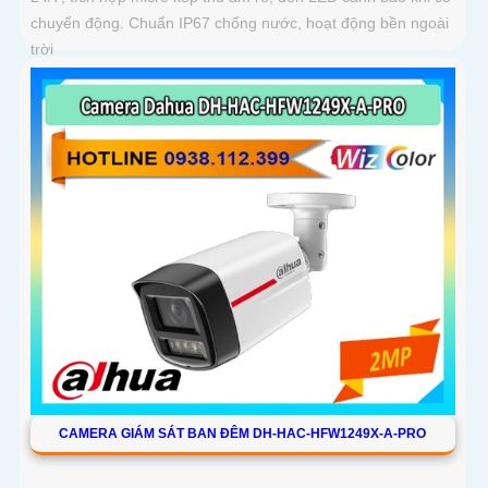
chuyển động. Chuẩn IP67 chống nước, hoạt động bền ngoài
trời
CAMERA GIÁM SÁT BAN ĐÊM DH-HAC-HFW1249X-A-PRO