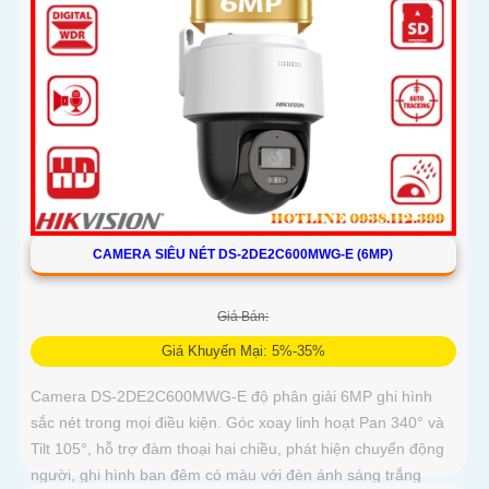
CAMERA SIÊU NÉT DS-2DE2C600MWG-E (6MP)
Giá Bán:
Giá Khuyến Mại: 5%-35%
Camera DS-2DE2C600MWG-E độ phân giải 6MP ghi hình
sắc nét trong mọi điều kiện. Góc xoay linh hoạt Pan 340° và
Tilt 105°, hỗ trợ đàm thoại hai chiều, phát hiện chuyển động
người, ghi hình ban đêm có màu với đèn ánh sáng trắng