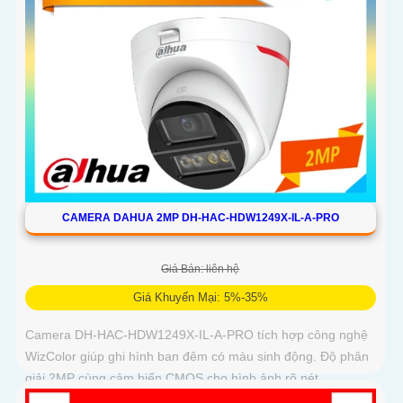
CAMERA DAHUA 2MP DH-HAC-HDW1249X-IL-A-PRO
Giá Bán: liên hệ
Giá Khuyến Mại: 5%-35%
Camera DH-HAC-HDW1249X-IL-A-PRO tích hợp công nghệ
WizColor giúp ghi hình ban đêm có màu sinh động. Độ phân
giải 2MP cùng cảm biến CMOS cho hình ảnh rõ nét