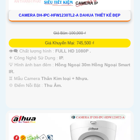
CAMERA DH-IPC-HFW1230TL2-A DAHUA THIẾT KẾ ĐẸP
Giá Bán: 100,000 ₫
Giá Khuyến Mại: 745,500 ₫
👁️‍🗨 Chất lượng hình :
FULL HD 1080P .
⚜️ Công Nghệ Sử Dụng :
IP.
💡 Hình ảnh ban đêm :
Hồng Ngoại 30m Hồng Ngoại Smart
IR.
♊ Mẫu Camera
Thân Kim loại + Nhựa.
️💠 Điểm Nỗi Bật :
Thu Âm.