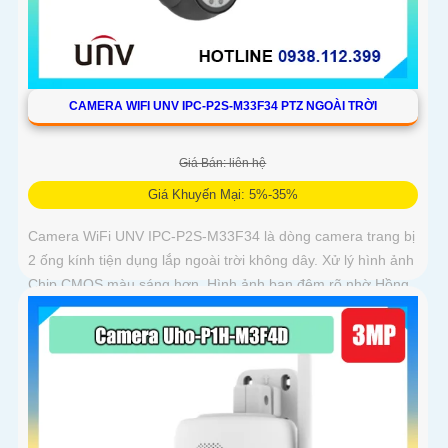
CAMERA WIFI UNV IPC-P2S-M33F34 PTZ NGOÀI TRỜI
Giá Bán: liên hệ
Giá Khuyến Mại: 5%-35%
Camera WiFi UNV IPC-P2S-M33F34 là dòng camera trang bị
2 ống kính tiện dụng lắp ngoài trời không dây. Xử lý hình ảnh
Chip CMOS màu sáng hơn. Hình ảnh ban đêm rõ nhờ Hồng
Ngoại 30m