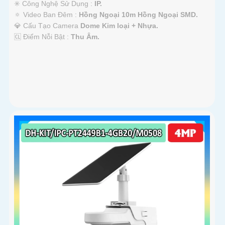
✳️ Công Nghệ Sử Dụng :
IP.
🔅 Video Ban Đêm :
Hồng Ngoại 10m Hồng Ngoại SMD.
💎 Cấu Tạo Camera
Dome Kim loại + Nhựa.
️🆑 Điểm Nỗi Bật :
Thu Âm.