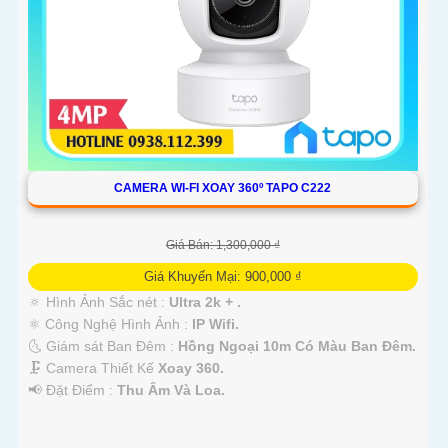
'
CAMERA WI-FI XOAY 360º TAPO C222
Giá Bán: 1,300,000 ₫
Giá Khuyến Mại: 900,000 ₫
🔅 Hình Ảnh Sắc nét :
Ultra 2k + .
⚛️ Công Nghệ Hình Ảnh :
IP Wifi.
🌜 Giám sát Ban Đêm :
Hồng Ngoại 10m Có Màu Ban Ðêm.
🗜️ Camera Thiết Kế
Xoay 360.
️📢 Đặt Điểm :
Thu Âm Và Loa.