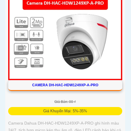
CAMERA DH-HAC-HDW1249XP-A-PRO
Giá Bán: 00 ₫
Giá Khuyến Mại: 5%-35%
Camera Dahua DH-HAC-HDW1249XP-A-PRO ghi hình màu
24/7, tích hợp micro kép thu âm rõ, đèn LED cảnh báo khi có