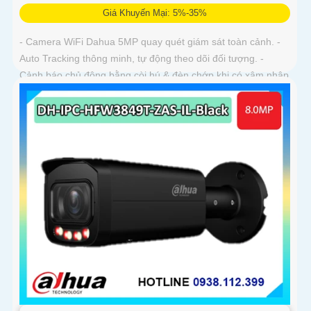
Giá Khuyến Mại: 5%-35%
- Camera WiFi Dahua 5MP quay quét giám sát toàn cảnh. -
Auto Tracking thông minh, tự động theo dõi đối tượng. -
Cảnh báo chủ động bằng còi hú & đèn chớp khi có xâm nhập