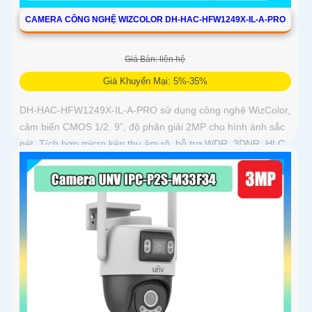
CAMERA CÔNG NGHỆ WIZCOLOR DH-HAC-HFW1249X-IL-A-PRO
Giá Bán: liên hệ
Giá Khuyến Mại: 5%-35%
DH-HAC-HFW1249X-IL-A-PRO sử dụng công nghệ WizColor,
cảm biến CMOS 1/2. 9”, độ phân giải 2MP cho hình ảnh sắc
nét. Tích hợp micro kép thu âm rõ, hỗ trợ WDR, 3DNR, HLC,
BLC