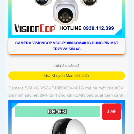
CAMERA VISIONCOP VSC-IP1880AOV-401G DÙNG PIN MẶT
TRỜI VÀ SIM 4G
Giá Bán: liên hệ
Giá Khuyến Mại: 5%-35%
Camera SIM 4G VSC-IP1880AOV-401G thế hệ mới của AOV
ghi hình sắc nét 8MP từ 4 ống kính 2MP, bao quát toàn cảnh
360°. Pin 16000mAh kết hợp tấm sạc năng lượng mặt trời
15W giúp duy trì hoạt động ổn định