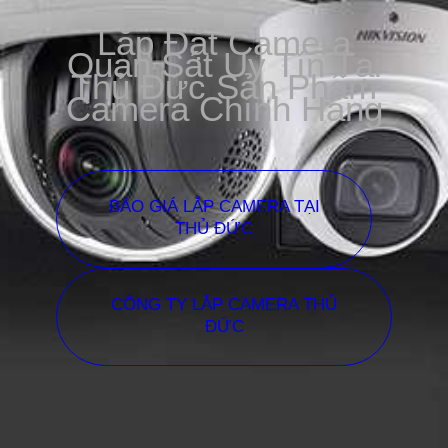
Lắp Đặt Camera
Quan Sát Uy Tín Tại
Thủ Đức Sản Phẩm
Camera Chính Hãng
BÁO GIÁ LẮP CAMERA TẠI
THỦ ĐỨC
CÔNG TY LẮP CAMERA THỦ
ĐỨC