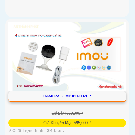
CAMERA 3.0MP IPC-C32EP
Giá Bán: 850,000 ₫
Giá Khuyến Mại: 595,000 ₫
️⚡ Chất lượng hình :
2K Lite .