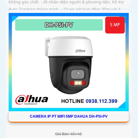
không góc chết. - AI nhận diện người & phương tiện, hỗ trợ
Auto Tracking thông minh. - Quan sát ban đêm 30m với 4
chế độ (có màu ban đêm)
CAMERA IP PT WIFI 5MP DAHUA DH-P5I-PV
Giá Bán: liên hệ