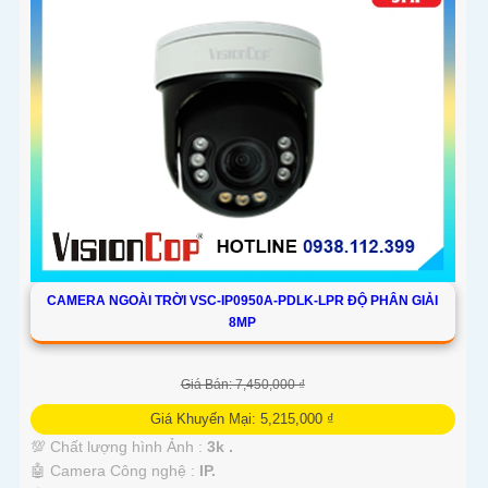
CAMERA NGOÀI TRỜI VSC-IP0950A-PDLK-LPR ĐỘ PHÂN GIẢI
8MP
Giá Bán: 7,450,000 ₫
Giá Khuyến Mại: 5,215,000 ₫
💯 Chất lượng hình Ảnh :
3k .
🤖️ Camera Công nghệ :
IP.