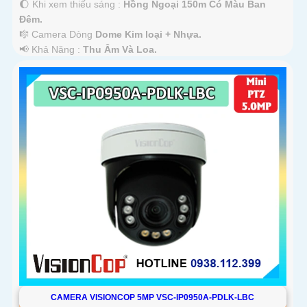
🌔 Khi xem thiếu sáng :
Hồng Ngoại 150m Có Màu Ban
Ðêm.
🎼️ Camera Dòng
Dome Kim loại + Nhựa.
️📢 Khả Năng :
Thu Âm Và Loa.
CAMERA VISIONCOP 5MP VSC-IP0950A-PDLK-LBC