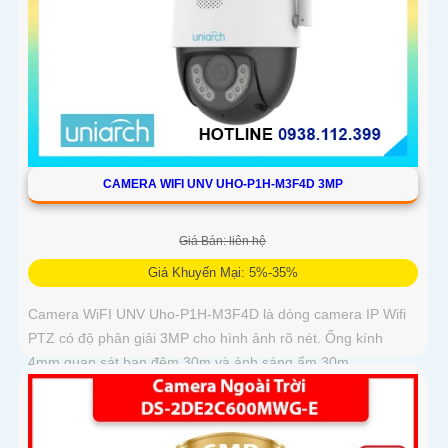
CAMERA WIFI UNV UHO-P1H-M3F4D 3MP
Giá Bán: liên hệ
Giá Khuyến Mại: 5%-35%
Camera WiFI UNV Uho-P1H-M3F4D là dòng camera IP Wifi
PTZ có độ phân giải 3MP cho hình ảnh rõ nét. Ống kính
4mm quan sát ban đêm 30m và ánh sáng ấm 30m