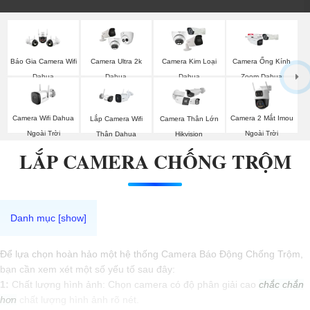
Báo Gia Camera Wifi
Camera Ultra 2k
Camera Kim Loại
Camera Ống Kính
Dahua
Dahua
Dahua
Zoom Dahua
Camera Wifi Dahua
Camera 2 Mắt Imou
Lắp Camera Wifi
Camera Thân Lớn
Ngoài Trời
Ngoài Trời
Thân Dahua
Hikvision
LẮP CAMERA CHỐNG TRỘM
Để lựa chọn hoàn hảo một hệ thống Camera Báo Động Chống Trộm,
bạn cần xem xét một số yếu tố sau đây:
1:
Chất lượng hình ảnh: Chọn camera có độ phân giải cao
chắc chắn
hơn
chất lượng hình ảnh rõ nét.