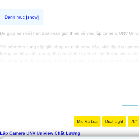
Để giúp bạn viết một đoạn văn giới thiệu về việc lắp camera UNV Univi
Với sứ mệnh cung cấp giải pháp an ninh hàng đầu, việc lắp đặt camer
lượng và hiệu suất, mang đến hình ảnh rõ nét và chất lượng video ch
Với công nghệ tiên tiến và tính năng ưu việt, các dòng camera UNV Uni
UNV Uniview sẽ giúp bạn có một hệ thống an ninh thông minh, linh ho
Hãy đầu tư vào giải pháp camera UNV Uniview để bảo vệ ngôi nhà và 
Bạn có thể sử dụng đoạn văn này để giới thiệu về dịch vụ lắp đặt c
Mic Và Loa
Dual Light
78°
Lắp Camera UNV Uniview Chất Lượng