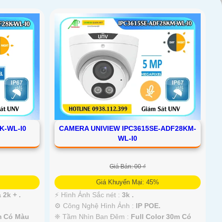
CAMERA UNIVIEW IPC3615SE-ADF28KM-
K-WL-I0
WL-I0
Giá Bán: 00 ₫
Giá Khuyến Mại: 45%
️⚡ Hình Ảnh Sắc nét :
3k .
 2k + .
⚙ Công Nghệ Hình Ảnh :
IP POE.
❈ Tầm Nhìn Ban Đêm :
Full Color 30m Có
m Có Màu