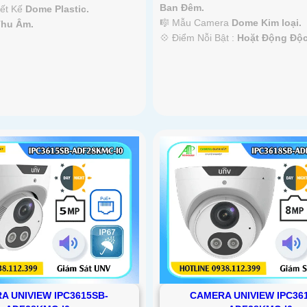
Ban Ðêm.
iết Kế
Dome Plastic.
🎼️ Mẫu Camera
Dome Kim loại.
Thu Âm.
️💠 Điểm Nỗi Bật :
Hoặt Động Độc
A UNIVIEW IPC3615SB-
CAMERA UNIVIEW IPC36