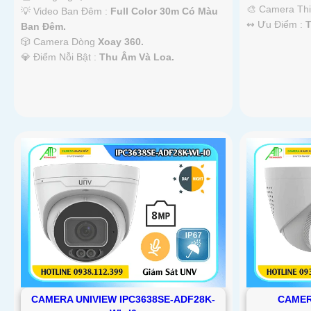
🎨 Camera Th
💡 Video Ban Đêm :
Full Color 30m Có Màu
️↭ Ưu Điểm :
Ban Ðêm.
🎲 Camera Dòng
Xoay 360.
️💎 Điểm Nỗi Bật :
Thu Âm Và Loa.
CAMERA UNIVIEW IPC3638SE-ADF28K-
CAMER