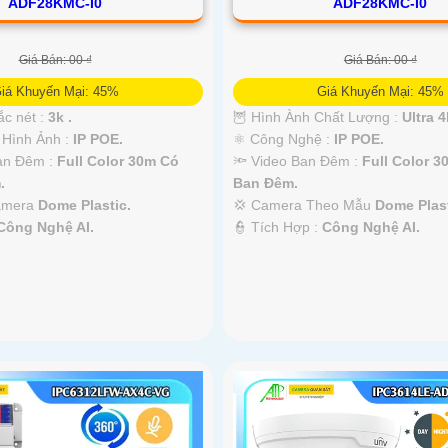
ADF28KMC-I0
ADF28KMC-I0
Giá Bán: 00 ₫
Giá Bán: 00 ₫
iá Khuyến Mại: 45%
Giá Khuyến Mại: 45%
ắc nét :
3k .
🦉 Hình Ành Chất Lượng :
Ultra 4k
 Hình Ảnh :
IP POE.
⚛️ Công Nghệ :
IP POE.
Ban Đêm :
Full Color 30m Có
🔦 Video Ban Đêm :
Full Color 
.
Ban Ðêm.
Camera
Dome Plastic.
💢 Camera Theo Mẫu
Dome Plast
Công Nghệ AI.
️👮 Tích Hợp :
Công Nghệ AI.