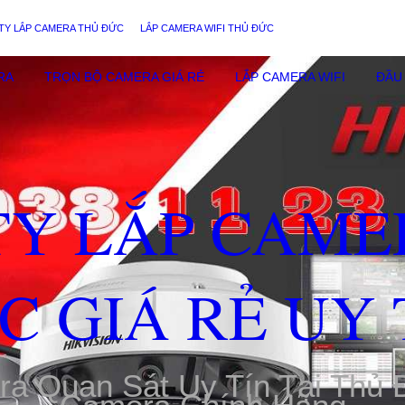
TY LẮP CAMERA THỦ ĐỨC
LẮP CAMERA WIFI THỦ ĐỨC
RA
TRỌN BỘ CAMERA GIÁ RẺ
LẮP CAMERA WIFI
ĐẦU 
TY LẮP CAME
C GIÁ RẺ UY 
ra Quan Sát Uy Tín Tại Thủ