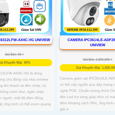
6312LFW-AX4C-VG UNIVIEW
CAMERA IPC3614LE-ADF2
UNIVIEW
Giá Bán: 00 ₫
Giá Bán: 2,800,000 ₫
iá Khuyến Mại: 45%
Giá Khuyến Mại: 1,820,00
312LFW-AX4C-VG là dòng
Camera giám sát IPC3614LE-A
ng chủ động của nhà uniview
có thể cấp nguồn qua dây mạng 
ng âm thanh và đèn chớp, có
nghệ POE. Chuẩn tương thích Onvi
 thông minh như, ngăn chặn
đèn Led trợ sáng giúp nhìn có m
m người, mật độ đám đông,
đêm khoảng cách 30m, ống kính 
t, ống kính có thể zoom quang
giải 4
x