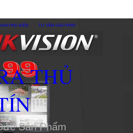
GHI PHỤ KIÊN
TƯ VẤN GIẢI PHÁP
RA THỦ
TÍN
 Đức Sản Phẩm