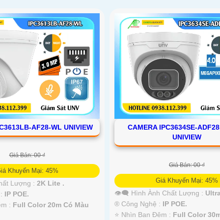
C3613LB-AF28-WL UNIVIEW
CAMERA IPC3634SE-ADF28
UNIVIEW
Giá Bán: 00 ₫
Giá Bán: 00 ₫
iá Khuyến Mại: 45%
Giá Khuyến Mại: 45%
hất Lượng :
2K Lite .
👁️‍🗨 Hình Ành Chất Lượng :
Ultra
 :
IP POE.
®️ Công Nghệ :
IP POE.
êm :
Full Color 20m Có Màu
⭐ Nhìn Ban Đêm :
Full Color 30