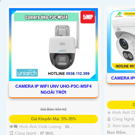
CAMERA IP
CAMERA IP WIFI UNV UHO-P3C-M5F4
NGOÀI TRỜI
'
G
Giá Bán: liên hệ
☀️ Hình Ành C
Giá Khuyến Mại: 5%-35%
🤖️ Công Nghệ
🌛 Xem ban đ
👁️‍🗨 Hình Ành Chất Lượng :
3k .
Ban Ðêm.
🏆 Công Nghệ :
IP Wifi.