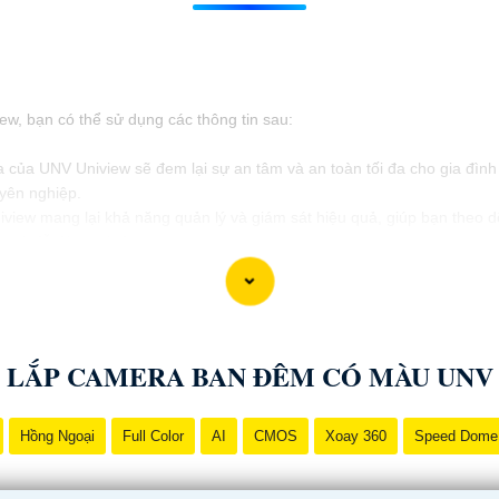
ew, bạn có thể sử dụng các thông tin sau:
a của UNV Uniview sẽ đem lại sự an tâm và an toàn tối đa cho gia đì
uyên nghiệp.
view mang lại khả năng quản lý và giám sát hiệu quả, giúp bạn theo dõi
ạt và dễ dàng sử dụng.
doanh nghiệp của bạn một cách an toàn và hiệu quả hơn bao giờ hết.
amera UNV Uniview cho khách hàng của mình. Chúc bạn thành công!
LẮP CAMERA BAN ĐÊM CÓ MÀU UNV
Hồng Ngoại
Full Color
AI
CMOS
Xoay 360
Speed Dome