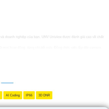
nh và doanh nghiệp của bạn. UNV Uniview được đánh giá cao về chất
 mọi hoạt động, từng chi tiết một. Đồng thời, việc lắp đặt camera
AI Coding
IP66
3D DNR