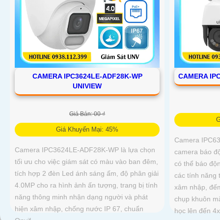
CAMERA IPC
CAMERA IPC3624LE-ADF28K-WP
UNIVIEW
Giá Bán: 00 ₫
G
Giá Khuyến Mại: 45%
Camera IPC6
Camera IPC3624LE-ADF28K-WP là lựa chọn
camera báo độ
tối ưu cho việc giám sát có màu vào ban đêm,
có thể báo độ
tích hợp 2 đèn Led ánh sáng ấm, độ phân giải
các tính năng
4.0MP cho ra hình ảnh ấn tượng, trang bị tính
xâm nhập, đế
năng thông minh nhận dạng người và phát
chụp khuôn mặ
hiện xâm nhập, chống nước IP 67, chuẩn
học lên đến 4