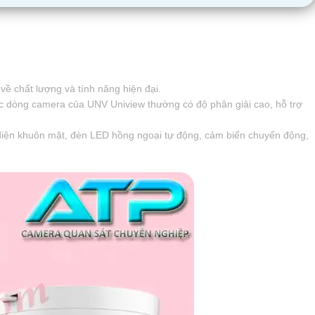
về chất lượng và tính năng hiện đại.
c dòng camera của UNV Uniview thường có độ phân giải cao, hỗ trợ
diện khuôn mặt, đèn LED hồng ngoại tự động, cảm biến chuyển động,