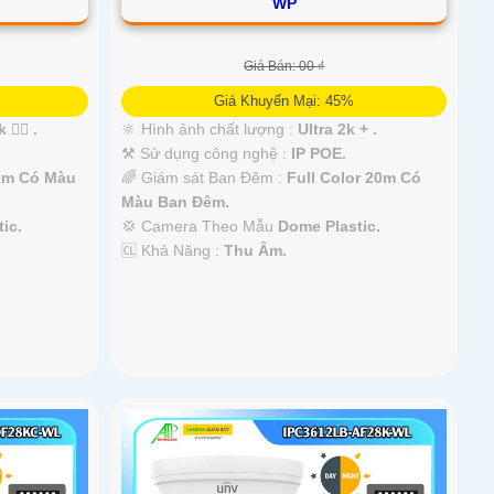
WP
Giá Bán: 00 ₫
Giá Khuyến Mại: 45%
 👍🏾 .
🔆 Hình ảnh chất lượng :
Ultra 2k + .
⚒ Sử dụng công nghệ :
IP POE.
30m Có Màu
🌈 Giám sát Ban Đêm :
Full Color 20m Có
Màu Ban Ðêm.
ic.
💢 Camera Theo Mẫu
Dome Plastic.
️🆑 Khả Năng :
Thu Âm.