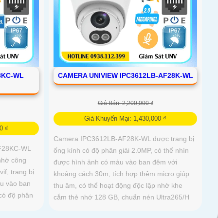
8KC-WL
CAMERA UNIVIEW IPC3612LB-AF28K-WL
Giá Bán: 2,200,000 ₫
Giá Khuyến Mại: 1,430,000 ₫
0 ₫
Camera IPC3612LB-AF28K-WL được trang bị
DF28KC-WL
ống kính có độ phân giải 2.0MP, có thể nhìn
nhờ công
được hình ảnh có màu vào ban đêm với
f, trang bị
khoảng cách 30m, tích hợp thêm micro giúp
àu vào ban
thu âm, có thể hoạt động độc lập nhờ khe
có độ phân
cắm thẻ nhớ 128 GB, chuẩn nén Ultra265/H