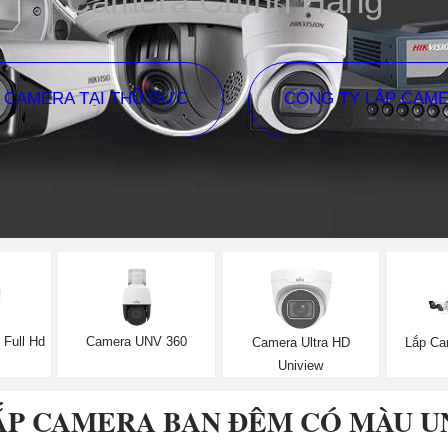
Camera Chính Hãng
P CAMERA TẠI THỦ ĐỨC
CÔNG TY LẮP CAM
Full Hd
Camera UNV 360
Camera Ultra HD
Lắp Ca
Uniview
ẮP CAMERA BAN ĐÊM CÓ MÀU U