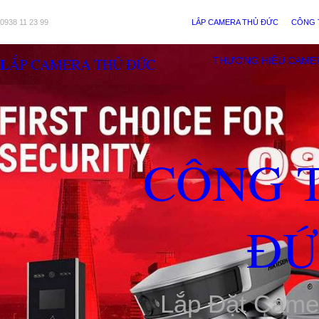
0938 11 23 99
LẮP CAMERA THỦ ĐỨC
CÔNG 
LẮP CAMERA THỦ ĐỨC
THƯƠNG HIỆU CAME
CÔNG 
ĐỨ
Lắp Đặt Came