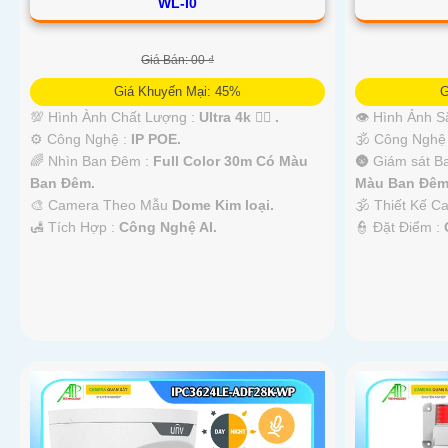
WL-I0
Giá Bán: 00 ₫
Giá Khuyến Mại: 45%
G
💯 Hình Ành Chất Lượng :
Ultra 4k 👍🏾 .
👁 Hình Ảnh S
⚙ Công Nghệ :
IP POE.
🕉️ Công Nghệ
🌈 Nhìn Ban Đêm :
Full Color 30m Có Màu
🌚 Giám sát 
Ban Ðêm.
Màu Ban Ðêm
🎨 Camera Theo Mẫu
Dome Kim loại.
🕉️ Thiết Kế 
️🛃 Tích Hợp :
Công Nghệ AI.
️👮 Đặt Điểm :