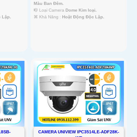
Màu Ban Ðêm.
🎼️ Loại Camera
Dome Kim loại.
️⌘ Khả Năng :
Hoặt Động Độc Lập.
 Lập.
18SB-
CAMERA UNIVIEW IPC3514LE-ADF28K-