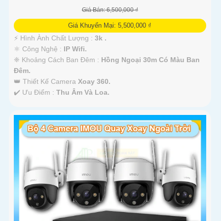
Giá Bán: 6,500,000 ₫
Giá Khuyến Mại: 5,500,000 ₫
️⚡ Hình Ành Chất Lượng :
3k .
⚛️ Công Nghệ :
IP Wifi.
❈ Khoảng Cách Ban Đêm :
Hồng Ngoại 30m Có Màu Ban
Ðêm.
👑 Thiết Kế Camera
Xoay 360.
️✔️ Ưu Điểm :
Thu Âm Và Loa.