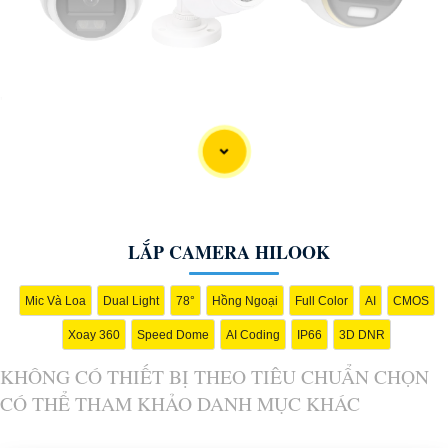
'
LẮP CAMERA HILOOK
Mic Và Loa
Dual Light
78°
Hồng Ngoại
Full Color
AI
CMOS
Xoay 360
Speed Dome
AI Coding
IP66
3D DNR
KHÔNG CÓ THIẾT BỊ THEO TIÊU CHUẨN CHỌN
CÓ THỂ THAM KHẢO DANH MỤC KHÁC