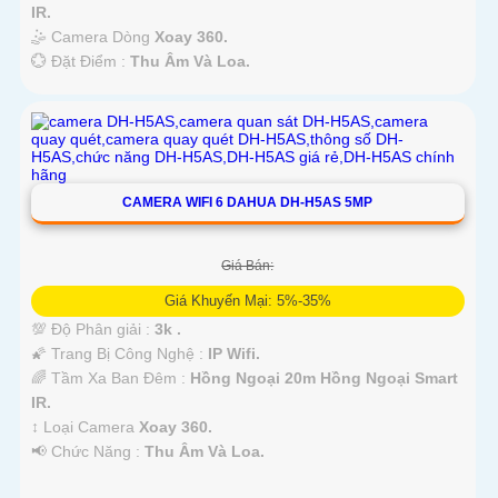
IR.
🤹 Camera Dòng
Xoay 360.
️💮 Đặt Điểm :
Thu Âm Và Loa.
CAMERA WIFI 6 DAHUA DH-H5AS 5MP
Giá Bán:
Giá Khuyến Mại: 5%-35%
💯 Độ Phân giải :
3k .
🌠 Trang Bị Công Nghệ :
IP Wifi.
🌈 Tầm Xa Ban Đêm :
Hồng Ngoại 20m Hồng Ngoại Smart
IR.
↕️ Loại Camera
Xoay 360.
️📢 Chức Năng :
Thu Âm Và Loa.