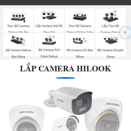
Trọn Bộ Camera
Trọn Bộ Camera
Lắp Camera Giá Rẻ
Lắp Trọn Bộ
Dahua Ghi Âm
Dahua Chống Trộm
Trọn Gói
Camera Dahua
Bộ Camera Full
Bộ Camera Dahua
Bộ Camera Có Báo
Bộ Camera Chuyên
Color Dahua
Báo Động
Đông
Dụng
LẮP CAMERA HILOOK