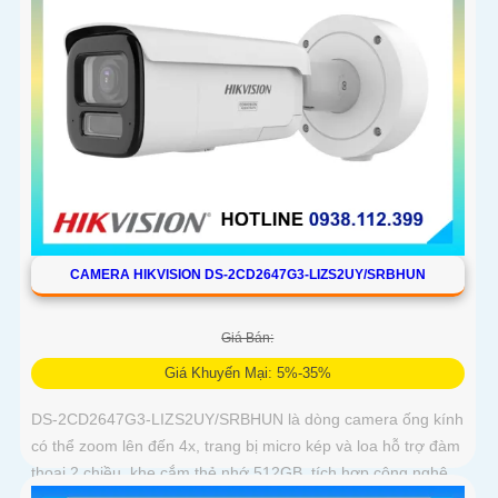
CAMERA HIKVISION DS-2CD2647G3-LIZS2UY/SRBHUN
Giá Bán:
Giá Khuyến Mại: 5%-35%
DS-2CD2647G3-LIZS2UY/SRBHUN là dòng camera ống kính
có thể zoom lên đến 4x, trang bị micro kép và loa hỗ trợ đàm
thoại 2 chiều, khe cắm thẻ nhớ 512GB, tích hợp công nghệ