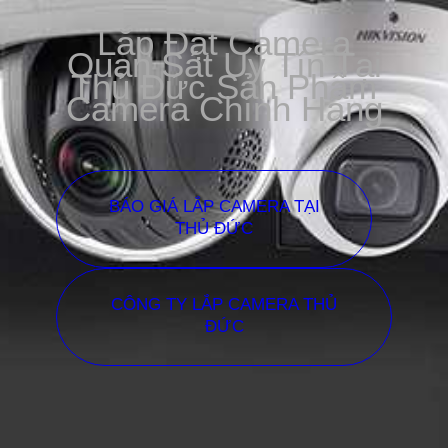
Lắp Đặt Camera
Quan Sát Uy Tín Tại
Thủ Đức Sản Phẩm
Camera Chính Hãng
BÁO GIÁ LẮP CAMERA TẠI
THỦ ĐỨC
CÔNG TY LẮP CAMERA THỦ
ĐỨC