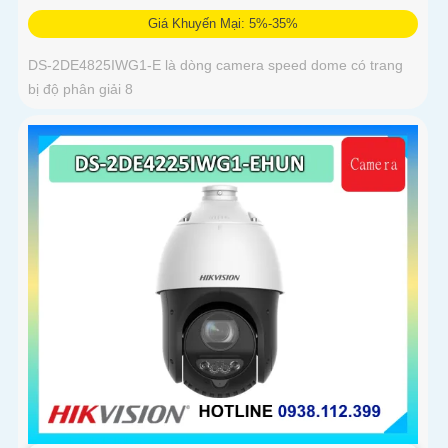
Giá Khuyến Mại: 5%-35%
DS-2DE4825IWG1-E là dòng camera speed dome có trang
bị độ phân giải 8