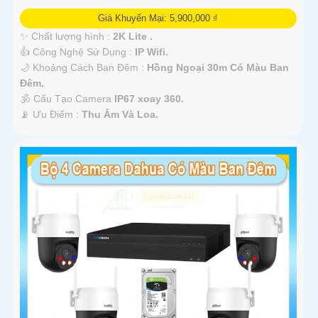
Giá Khuyến Mại: 5,900,000 ₫
✨ Chất lượng hình :
2K Lite .
👍 Công Nghệ Sử Dụng :
IP Wifi.
🌙 Khoảng Cách Ban Đêm :
Hồng Ngoại 30m Có Màu Ban
Ðêm.
🕉️ Cấu Tạo Camera
IP67 xoay 360.
️📡 Ưu Điểm :
Thu Âm Và Loa.