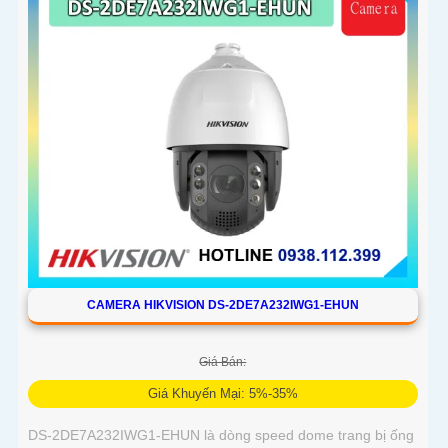
CAMERA HIKVISION DS-2DE7A232IWG1-EHUN
Giá Bán:
Giá Khuyến Mại: 5%-35%
DS-2DE7A232IWG1-EHUN là dòng speed dome trang bị ống