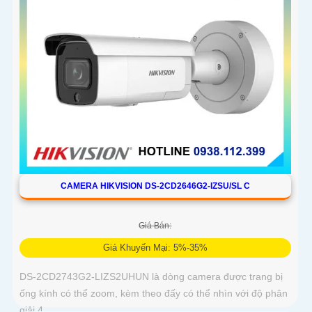
CAMERA HIKVISION DS-2CD2646G2-IZSU/SL C
Giá Bán:
Giá Khuyến Mại: 5%-35%
DS-2CD2743G2-LIZS2UHUN là dòng camera được trang bị
ống kính có thể zoom, kèm theo đấy có thể nhìn với độ phân
giải 4