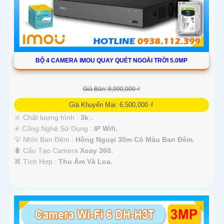
BỘ 4 CAMERA IMOU QUAY QUÉT NGOÀI TRỜI 5.0MP
Giá Bán: 8,000,000 ₫
Giá Khuyến Mại: 6,500,000 ₫
🔆 Chất lượng hình :
3k .
✳️ Công Nghệ Sử Dụng :
IP Wifi.
💡 Nhìn Ban Đêm :
Hồng Ngoại 30m Có Màu Ban Ðêm.
🐜 Cấu Tạo Camera
Xoay 360.
️⌘ Tích Hợp :
Thu Âm Và Loa.