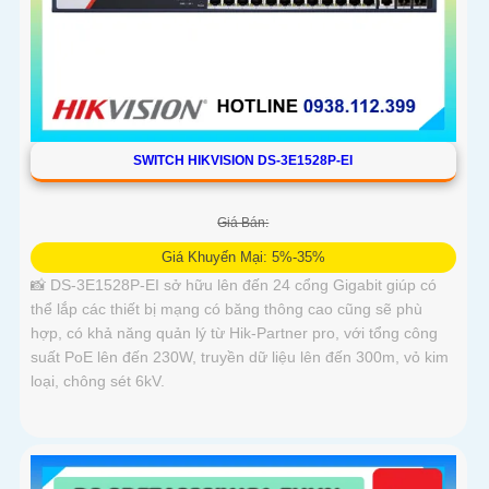
SWITCH HIKVISION DS-3E1528P-EI
Giá Bán:
Giá Khuyến Mại: 5%-35%
📸 DS-3E1528P-EI sở hữu lên đến 24 cổng Gigabit giúp có
thể lắp các thiết bị mạng có băng thông cao cũng sẽ phù
hợp, có khả năng quản lý từ Hik-Partner pro, với tổng công
suất PoE lên đến 230W, truyền dữ liệu lên đến 300m, vỏ kim
loại, chông sét 6kV.