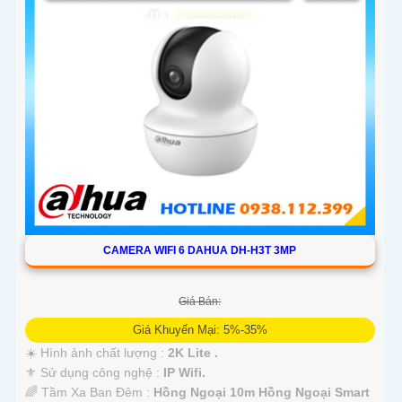
CAMERA WIFI 6 DAHUA DH-H3T 3MP
Giá Bán:
Giá Khuyến Mại: 5%-35%
☀️ Hình ảnh chất lượng :
2K Lite .
⚜️ Sử dụng công nghệ :
IP Wifi.
🌈 Tầm Xa Ban Đêm :
Hồng Ngoại 10m Hồng Ngoại Smart