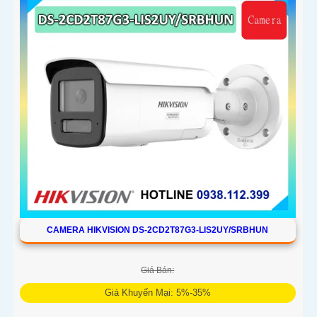
AI trong việc cân bằng màu sáng trong điều kiện ánh sáng
yếu, ống kính có độ phân giải 4
CAMERA HIKVISION DS-2CD2T87G3-LIS2UY/SRBHUN
Giá Bán:
Giá Khuyến Mại: 5%-35%