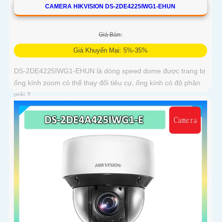
CAMERA HIKVISION DS-2DE4225IWG1-EHUN
Giá Bán:
Giá Khuyến Mại: 5%-35%
DS-2DE4225IWG1-EHUN là dòng speed dome được trang bị
ống kính zoom có thể thay đổi tiêu cự, ống kính có độ phân
giải 2