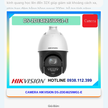
kính quang học lên đến 32X giúp giám sát khoảng cách xa,
nhìn ban đêm bằng hồng ngoại 200m, hỗ trợ tính năng
AcuSense nâng cao hiệu quả giám sát an ninh, có tốc độ lấy
nét cao nhờ công nghệ Self-learning
CAMERA HIKVISION DS-2DE4825IWG1-E
Giá Bán: