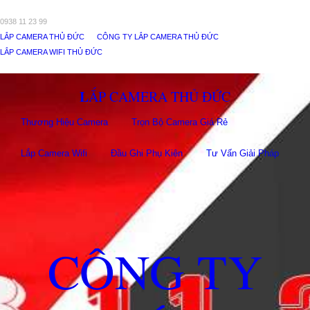
0938 11 23 99
LẮP CAMERA THỦ ĐỨC
CÔNG TY LẮP CAMERA THỦ ĐỨC
LẮP CAMERA WIFI THỦ ĐỨC
LẮP CAMERA THỦ ĐỨC
Thương Hiệu Camera
Trọn Bộ Camera Giá Rẻ
Lắp Camera Wifi
Đầu Ghi Phụ Kiên
Tư Vấn Giải Pháp
CÔNG TY