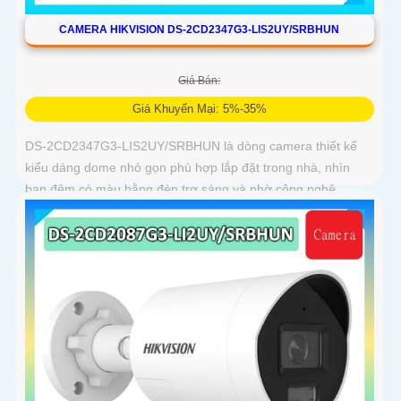
CAMERA HIKVISION DS-2CD2347G3-LIS2UY/SRBHUN
Giá Bán:
Giá Khuyến Mại: 5%-35%
DS-2CD2347G3-LIS2UY/SRBHUN là dòng camera thiết kế
kiểu dáng dome nhỏ gọn phù hợp lắp đặt trong nhà, nhìn
ban đêm có màu bằng đèn trợ sáng và nhờ công nghệ
ColorVU HikAI-ISP, có tính năng AI giúp nhận diện người và
phương tiện, tích hợp micro kép