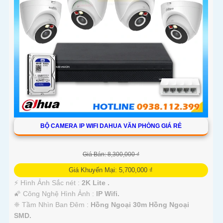
BỘ CAMERA IP WIFI DAHUA VĂN PHÒNG GIÁ RẺ
Giá Bán: 8,300,000 ₫
Giá Khuyến Mại: 5,700,000 ₫
️⚡ Hình Ảnh Sắc nét :
2K Lite .
🌠 Công Nghệ Hình Ảnh :
IP Wifi.
❈ Tầm Nhìn Ban Đêm :
Hồng Ngoại 30m Hồng Ngoại
SMD.