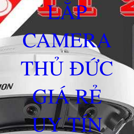
LẮP
CAMERA
THỦ ĐỨC
GIÁ RẺ
UY TÍN