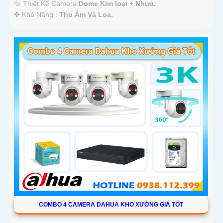
🔩 Thiết Kế Camera
Dome Kim loại + Nhựa.
️✤ Khả Năng :
Thu Âm Và Loa.
COMBO 4 CAMERA DAHUA KHO XƯỞNG GIÁ TỐT