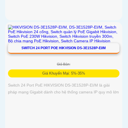
SWITCH 24 PORT POE HIKVISION DS-3E1528P-EI/M
Giá Bán:
Giá Khuyến Mại: 5%-35%
Switch 24 Port PoE HIKVISION DS-3E1528P-EI/M là giải
pháp mạng Gigabit dành cho hệ thống camera IP quy mô lớn