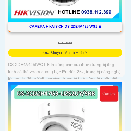
CAMERA HIKVISION DS-2DE4A425IWG1-E
Giá Bán:
Giá Khuyến Mại: 5%-35%
DS-2DE4A425IWG1-E là dòng camera được trang bị ống
kính có thể zoom quang học lên đến 25x, trang bị công nghệ
lấy nét tự động Self-learning, trang bị tính năng Ai nhận diện
chính xác tích hợp AcuSearch khi kết hợp chung với đầu ghi
hình, nhìn ban đêm bằng hồng ngoại 50m