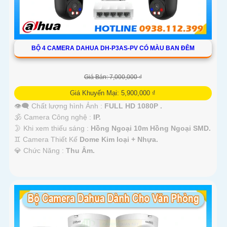
BỘ 4 CAMERA DAHUA DH-P3AS-PV CÓ MÀU BAN ĐÊM
Giá Bán: 7,000,000 ₫
Giá Khuyến Mại: 5,900,000 ₫
👁️‍🗨 Chất lượng hình Ảnh :
FULL HD 1080P .
🕉️ Camera Công nghệ :
IP.
🌛 Khi xem thiếu sáng :
Hồng Ngoại 10m Hồng Ngoại SMD.
♊ Camera Thiết Kế
Dome Kim loại + Nhựa.
️💎 Chức Năng :
Thu Âm.