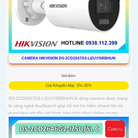
CAMERA HIKVISION DS-2CD2047G3-LI2UY/SRBHUN
Giá Bán:
Giá Khuyến Mại: 5%-35%
DS-2CD2047G3-LI2UY/SRBHUN là dòng camera được trang
bị công nghệ AcuSearch giúp hỗ trợ tìm kiếm nhanh khi sử
dụng kèm với đầu ghi hình, kèm khả năng chống ngược
sáng WDR 130dB, trang bị micro kép và loa hỗ trợ đàm thoại
2 chiều, ống kính 4