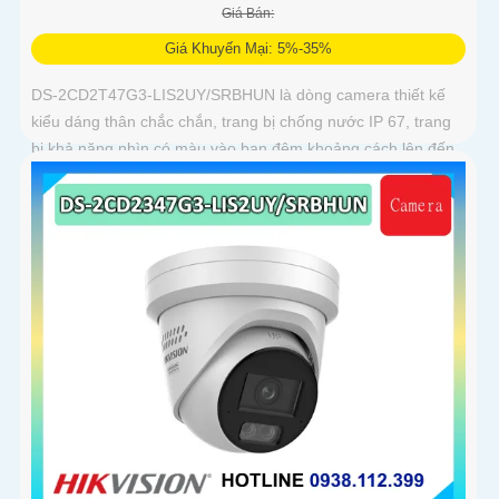
Giá Bán:
Giá Khuyến Mại: 5%-35%
DS-2CD2T47G3-LIS2UY/SRBHUN là dòng camera thiết kế
kiểu dáng thân chắc chắn, trang bị chống nước IP 67, trang
bị khả năng nhìn có màu vào ban đêm khoảng cách lên đến
60m, phát hiện chuyển động và phân biệt được người và
phương tiện, ống kính 4