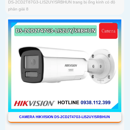
DS-2CD2T87G3-LIS2UY/SRBHUN trang bị ống kính có độ
phân giải 8
CAMERA HIKVISION DS-2CD2T47G3-LIS2UY/SRBHUN