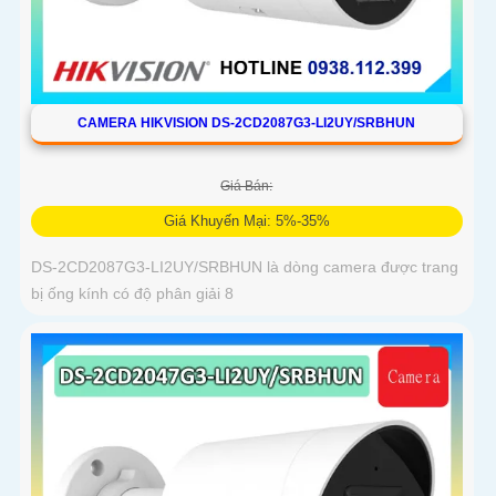
CAMERA HIKVISION DS-2CD2087G3-LI2UY/SRBHUN
Giá Bán:
Giá Khuyến Mại: 5%-35%
DS-2CD2087G3-LI2UY/SRBHUN là dòng camera được trang
bị ống kính có độ phân giải 8