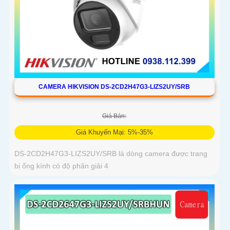
CAMERA HIKVISION DS-2CD2H47G3-LIZS2UY/SRB
Giá Bán:
Giá Khuyến Mại: 5%-35%
DS-2CD2H47G3-LIZS2UY/SRB là dòng camera được trang
bị ống kính có độ phân giải 4