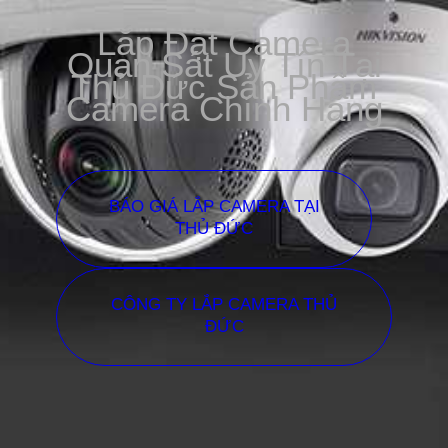
Lắp Đặt Camera
Quan Sát Uy Tín Tại
Thủ Đức Sản Phẩm
Camera Chính Hãng
BÁO GIÁ LẮP CAMERA TẠI
THỦ ĐỨC
CÔNG TY LẮP CAMERA THỦ
ĐỨC