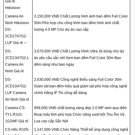
Giá rẻ
Hikvision
Camera An
3,150,000 VNĐ Chất Lượng hình ảnh ban đêm Full Color
Ninh Hikvision
50m Phù hợp cho công trình ban đêm hình ảnh chất
DS-
lượng 4.0 MP Cho dự án cao cấp
2CD1T47G2-
LUF Giá rẻ ✅
DS-
3,070,000 VNĐ Chất Lượng Hình Ultra 2k dùng cho dự
2CD1347G2-L
án yêu cầu sắc nét Xem ban đêm Full Color 30m Ban
Camera An
đêm sáng như ban ngày
Ninh Giá rẻ
DS-
2,630,000 VNĐ Công nghệ thiếu sáng Full Color 30m
2CD1047G2-
Giám sát ban đêm hiệu quả giám sát phù hơp công nghệ
LUF Camera
chính Hãng IP Thi công dễ dàng
An Ninh Giá rẻ
Camera CS-
959,000 VNĐ chất lượng sáng đẹp 2.0 MP xem qua điện
TY1-R101-
thoại máy tính phù hợp Chức năng vượt trội Thu Âm Và
1G2WF Giá rẻ
Loa cao cấp Sắc Nét
CS-H6c-R105-
1,147,000 VNĐ Chức Năng Thiết kế ứng dụng công nghệ