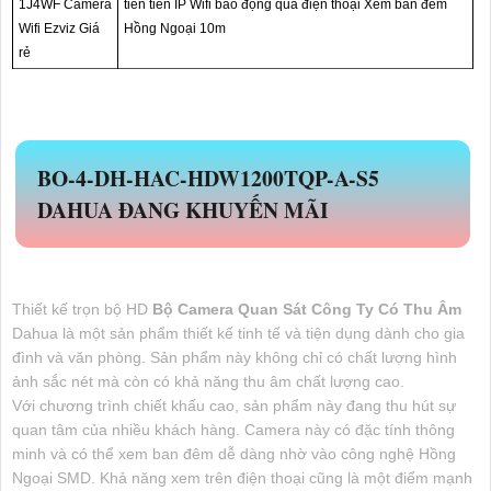
1J4WF Camera
tiên tiến IP Wifi báo động qua điện thoại Xem ban đêm
Wifi Ezviz Giá
Hồng Ngoại 10m
rẻ
BO-4-
DH-HAC-HDW1200TQP-A-S5
DAHUA ĐANG KHUYẾN MÃI
Thiết kế trọn bộ HD
Bộ Camera Quan Sát Công Ty Có Thu Âm
Dahua là một sản phẩm thiết kế tinh tế và tiện dụng dành cho gia
đình và văn phòng. Sản phẩm này không chỉ có chất lượng hình
ảnh sắc nét mà còn có khả năng thu âm chất lượng cao.
Với chương trình chiết khấu cao, sản phẩm này đang thu hút sự
quan tâm của nhiều khách hàng. Camera này có đặc tính thông
minh và có thể xem ban đêm dễ dàng nhờ vào công nghệ Hồng
Ngoại SMD. Khả năng xem trên điện thoại cũng là một điểm mạnh