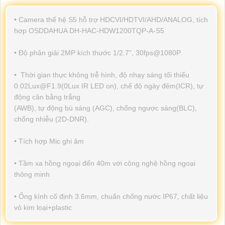
• Camera thế hệ S5 hỗ trợ HDCVI/HDTVI/AHD/ANALOG, tích
hợp OSDDAHUA DH-HAC-HDW1200TQP-A-S5
• Độ phân giải 2MP kích thước 1/2.7”, 30fps@1080P
• Thời gian thực không trễ hình, độ nhạy sáng tối thiểu
0.02Lux@F1.9(0Lux IR LED on), chế độ ngày đêm(ICR), tự
động cân bằng trắng
(AWB), tự động bù sáng (AGC), chống ngược sáng(BLC),
chống nhiễu (2D-DNR).
• Tích hợp Mic ghi âm
• Tầm xa hồng ngoại đến 40m với công nghệ hồng ngoại
thông minh
• Ống kính cố định 3.6mm, chuẩn chống nước IP67, chất liệu
vỏ kim loại+plastic