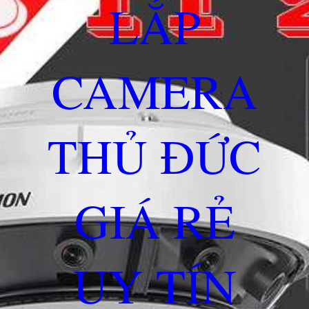
LẮP
CAMERA
THỦ ĐỨC
GIÁ RẺ
UY TÍN