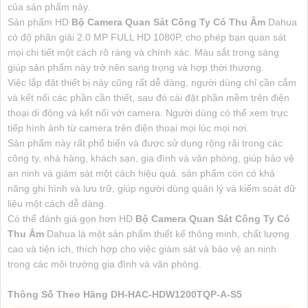
của sản phẩm này.
Sản phẩm HD
Bộ Camera Quan Sát Công Ty Có Thu Âm
Dahua
có độ phân giải 2.0 MP FULL HD 1080P, cho phép bạn quan sát
mọi chi tiết một cách rõ ràng và chính xác. Màu sắt trong sáng
giúp sản phẩm này trở nên sang trọng và hợp thời thượng.
Việc lắp đặt thiết bị này cũng rất dễ dàng, người dùng chỉ cần cắm
và kết nối các phần cần thiết, sau đó cài đặt phần mềm trên điện
thoại di động và kết nối với camera. Người dùng có thể xem trực
tiếp hình ảnh từ camera trên điện thoại mọi lúc mọi nơi.
Sản phẩm này rất phổ biến và được sử dụng rộng rãi trong các
công ty, nhà hàng, khách sạn, gia đình và văn phòng, giúp bảo vệ
an ninh và giám sát một cách hiệu quả. sản phẩm còn có khả
năng ghi hình và lưu trữ, giúp người dùng quản lý và kiểm soát dữ
liệu một cách dễ dàng.
Có thể đánh giá gọn hơn HD
Bộ Camera Quan Sát Công Ty Có
Thu Âm
Dahua là một sản phẩm thiết kế thông minh, chất lượng
cao và tiện ích, thích hợp cho việc giám sát và bảo vệ an ninh
trong các môi trường gia đình và văn phòng.
Thông Số Theo Hãng DH-HAC-HDW1200TQP-A-S5