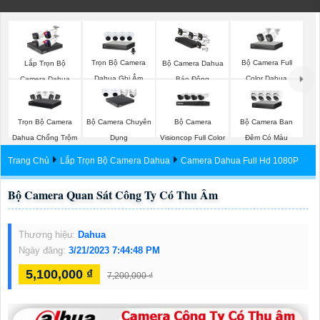
Trọn Bộ Camera
Bộ Camera Full
Lắp Trọn Bộ
Bộ Camera Dahua
Dahua Ghi Âm
Color Dahua
Camera Dahua
Báo Động
Trọn Bộ Camera
Bộ Camera
Bộ Camera Ban
Bộ Camera Chuyên
Dahua Chống Trộm
Visioncop Full Color
Đêm Có Màu
Dụng
Trang Chủ
Lắp Trọn Bộ Camera Dahua
Camera Dahua Full Hd 1080P
Bộ Camera Quan Sát Công Ty Có Thu Âm
Thương hiệu:
Dahua
Ngày đăng:
3/21/2023 7:44:48 PM
5,100,000 ₫
7,200,000 ₫