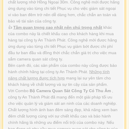
chất lượng nhờ Hồng Ngoại 30m. Công nghệ mới được hãng
ứng dụng vào từng chi tiết Phục vụ cho việc giám sát ngoại
vi vào ban đêm trở nên dễ dàng hơn, chắc chắn an toàn và
bảo vệ tài sản của công ty.
👍
Tầm quan trọng cao nhất nên chú trọng nhất
khác
của combo này là chiết khấu cao cho khách hàng khi mua
hàng tại công ty An Thành Phát. Công nghệ mới được hãng
ứng dụng vào từng chi tiết Phục vụ giảm bớt được chi phí
đầu tư ban đầu và đồng thời chắc chắn giá trị cho việc mua
sắm camera quan sát công ty.
Bên cạnh đó, các sản phẩm của combo này cũng được bảo
hành chính hãng tại công ty An Thành Phát.
Những tính
năng chất lượng được tích hợp
mang lại sự yên tâm cho
khách hàng về chất lượng và sự tin cậy của sản phẩm.
Với Combo
Bộ Camera Quan Sát Công Ty Có Thu Âm
,
công ty An Thành Phát đã mang đến một giải pháp tối ưu
cho việc quản lý và giám sát an ninh của các doanh nghiệp.
Chất lượng hình ảnh ban đêm sáng đẹp, khả năng xem ban
đêm chất lượng cùng với sự chiết khấu cao và bảo hành
chính hãng là những ưu điểm nổi trội của combo này. Nếu
bạn đang có nhu cầu mua camera quan sát cho công ty của