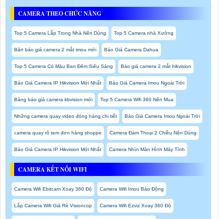
CAMERA THEO CHỨC NĂNG
Top 5 Camera Lắp Trong Nhà Nên Dùng
Top 5 Camera nhà Xưởng
Bản báo giá camera 2 mắt imou mới
Báo Giá Camera Dahua
Top 5 Camera Có Màu Ban Đêm Siêu Sáng
Báo giá camera 2 mắt hikvision
Báo Giá Camera IP Hikvision Mới Nhất
Báo Giá Camera Imou Ngoài Trời
Bảng báo giá camera kbvision mới
Top 5 Camera Wifi 360 Nên Mua
Những camera quay video đóng hàng chi tiết
Báo Giá Camera Imou Ngoài Trời
camera quay rõ tem đơn hàng shoppe
Camera Đàm Thoại 2 Chiều Nên Dùng
Báo Giá Camera IP Hikvision Mới Nhất
Camera Nhìn Màn Hình Máy Tính
CAMERA KẾT NỐI WIFI
Camera Wifi Ebitcam Xoay 360 Độ
Camera Wifi Imou Báo Động
Lắp Camera Wifi Giá Rẻ Visioncop
Camera Wifi Ezviz Xoay 360 Độ