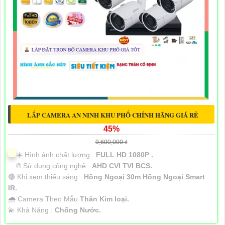
LẮP CAMERA AN NINH KHU PHỐ CHÍNH HÃNG GIÁ RẺ
45%
9,600,000 ₫
☀️ Hình ảnh chất lượng :
FULL HD 1080P .
®️ Sử dụng công nghệ :
AHD CVI TVI BCS.
🔴 Khi xem thiếu sáng :
Hồng Ngoại 30m Hồng Ngoại Smart
IR.
🌧️ Camera Theo Mẫu
Thân Kim loại.
️💫 Khả Năng :
Chống Nước.