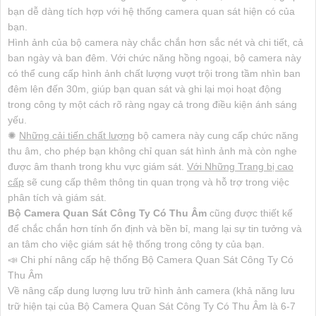
bạn dễ dàng tích hợp với hệ thống camera quan sát hiện có của
bạn.
Hình ảnh của bộ camera này chắc chắn hơn sắc nét và chi tiết, cả
ban ngày và ban đêm. Với chức năng hồng ngoại, bộ camera này
có thể cung cấp hình ảnh chất lượng vượt trội trong tầm nhìn ban
đêm lên đến 30m, giúp bạn quan sát và ghi lại mọi hoạt động
trong công ty một cách rõ ràng ngay cả trong điều kiện ánh sáng
yếu.
✺
Những cải tiến chất lượng
bộ camera này cung cấp chức năng
thu âm, cho phép bạn không chỉ quan sát hình ảnh mà còn nghe
được âm thanh trong khu vực giám sát.
Với Những Trang bị cao
cấp
sẽ cung cấp thêm thông tin quan trọng và hỗ trợ trong việc
phân tích và giám sát.
Bộ Camera Quan Sát Công Ty Có Thu Âm
cũng được thiết kế
để chắc chắn hơn tính ổn định và bền bỉ, mang lại sự tin tưởng và
an tâm cho việc giám sát hệ thống trong công ty của bạn.
📣 Chi phí nâng cấp hệ thống Bộ Camera Quan Sát Công Ty Có
Thu Âm
Về nâng cấp dung lượng lưu trữ hình ảnh camera (khả năng lưu
trữ hiện tại của Bộ Camera Quan Sát Công Ty Có Thu Âm là 6-7