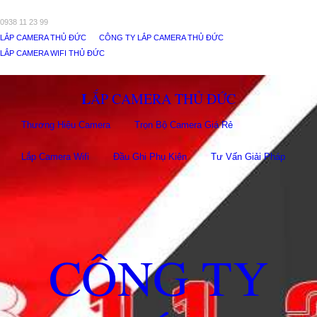
0938 11 23 99
LẮP CAMERA THỦ ĐỨC
CÔNG TY LẮP CAMERA THỦ ĐỨC
LẮP CAMERA WIFI THỦ ĐỨC
LẮP CAMERA THỦ ĐỨC
Thương Hiệu Camera
Trọn Bộ Camera Giá Rẻ
Lắp Camera Wifi
Đầu Ghi Phụ Kiên
Tư Vấn Giải Pháp
CÔNG TY