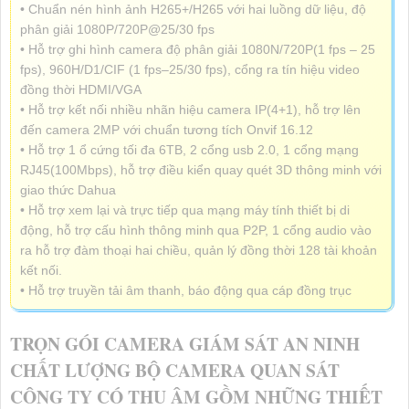
• Chuẩn nén hình ảnh H265+/H265 với hai luồng dữ liệu, độ
phân giải 1080P/720P@25/30 fps
• Hỗ trợ ghi hình camera độ phân giải 1080N/720P(1 fps – 25
fps), 960H/D1/CIF (1 fps–25/30 fps), cổng ra tín hiệu video
đồng thời HDMI/VGA
• Hỗ trợ kết nối nhiều nhãn hiệu camera IP(4+1), hỗ trợ lên
đến camera 2MP với chuẩn tương tích Onvif 16.12
• Hỗ trợ 1 ổ cứng tối đa 6TB, 2 cổng usb 2.0, 1 cổng mạng
RJ45(100Mbps), hỗ trợ điều kiển quay quét 3D thông minh với
giao thức Dahua
• Hỗ trợ xem lại và trực tiếp qua mạng máy tính thiết bị di
động, hỗ trợ cấu hình thông minh qua P2P, 1 cổng audio vào
ra hỗ trợ đàm thoại hai chiều, quản lý đồng thời 128 tài khoản
kết nối.
• Hỗ trợ truyền tải âm thanh, báo động qua cáp đồng trục
TRỌN GÓI CAMERA GIÁM SÁT AN NINH
CHẤT LƯỢNG BỘ CAMERA QUAN SÁT
CÔNG TY CÓ THU ÂM GỒM NHỮNG THIẾT