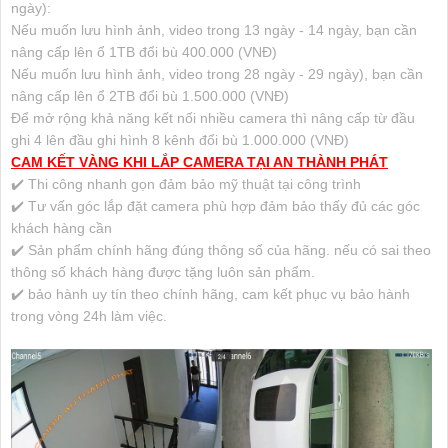
ngày):
Nếu muốn lưu hình ảnh, video trong 13 ngày - 14 ngày, bạn cần
nâng cấp lên ổ 1TB đổi bù 400.000 (VNĐ)
Nếu muốn lưu hình ảnh, video trong 28 ngày - 29 ngày), bạn cần
nâng cấp lên ổ 2TB đổi bù 1.500.000 (VNĐ)
Để mở rộng khả năng kết nối nhiều camera thì nâng cấp từ đầu
ghi 4 lên đầu ghi hình 8 kênh đổi bù 1.000.000 (VNĐ)
CAM KẾT VÀNG KHI LẮP CAMERA TẠI AN THÀNH PHÁT
✔️ Thi công nhanh gọn đảm bảo mỹ thuật tại công trình
✔️ Tư vấn góc lắp đặt camera phù hợp đảm bảo thấy đủ các góc
khách hàng cần
✔️ Sản phẩm chính hãng đúng thông số của hãng. nếu có sai theo
thông số khách hàng được tặng luôn sản phẩm.
✔️ bảo hành uy tín theo chính hãng, cam kết phục vụ bảo hành
trong vòng 24h làm việc.