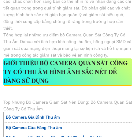
cao, chắc chắn hơn rằng bạn có thể nhìn rõ và nhận dạng các chi
tiết quan trọng trong quá trình giám sát. Độ phân giải cao và chất
lượng hình ảnh sắc nét giúp bạn quản lý và giám sát hiệu quả,
đồng thời cung cấp bằng chứng rõ ràng trong trường hợp cần
thiết.
Tổng hợp lại những ưu điểm bộ Camera Quan Sát Công Ty Có
Thu Âm Dahua với tích hợp khả năng thu âm, hồng ngoại SMD và
giám sát qua mạng điện thoại mang lại sự tiện ích và hỗ trợ mạnh
mẽ trong công tác giám sát và bảo vệ an ninh công ty.
GIỚI THIỆU
BỘ CAMERA QUAN SÁT CÔNG
TY CÓ THU ÂM
HÌNH ẢNH SẮC NÉT DỄ
DÀNG SỬ DỤNG
Top Những Bộ Camera Giám Sát Nên Dùng: Bộ Camera Quan Sát
Công Ty Có Thu Âm
Bộ Camera Gia Đình Thu âm
Bộ Camera Cửa Hàng Thu âm