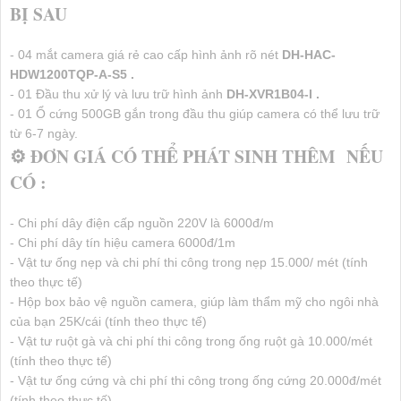
BỊ SAU
- 04 mắt camera giá rẻ cao cấp hình ảnh rõ nét
DH-HAC-
HDW1200TQP-A-S5 .
- 01 Đầu thu xử lý và lưu trữ hình ảnh
DH-XVR1B04-I .
- 01 Ổ cứng 500GB gắn trong đầu thu giúp camera có thể lưu trữ
từ 6-7 ngày.
⚙ ĐƠN GIÁ CÓ THỂ PHÁT SINH THÊM NẾU
CÓ :
- Chi phí dây điện cấp nguồn 220V là 6000đ/m
- Chi phí dây tín hiệu camera 6000đ/1m
- Vật tư ống nẹp và chi phí thi công trong nẹp 15.000/ mét (tính
theo thực tế)
- Hộp box bảo vệ nguồn camera, giúp làm thẩm mỹ cho ngôi nhà
của bạn 25K/cái (tính theo thực tế)
- Vật tư ruột gà và chi phí thi công trong ống ruột gà 10.000/mét
(tính theo thực tế)
- Vật tư ống cứng và chi phí thi công trong ống cứng 20.000đ/mét
(tính theo thực tế)