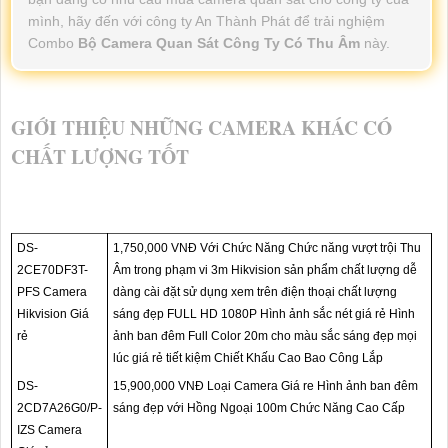
mình, hãy đến với công ty An Thành Phát để trải nghiệm
Combo
Bộ Camera Quan Sát Công Ty Có Thu Âm
này.
GIỚI THIỆU NHỮNG CAMERA KHÁC CÓ
CHẤT LƯỢNG TỐT
DS-
1,750,000 VNĐ Với Chức Năng Chức năng vượt trội Thu
2CE70DF3T-
Âm trong phạm vi 3m Hikvision sản phẩm chất lượng dễ
PFS Camera
dàng cài đặt sử dụng xem trên điện thoại chất lượng
Hikvision Giá
sáng đẹp FULL HD 1080P Hình ảnh sắc nét giá rẻ Hình
rẻ
ảnh ban đêm Full Color 20m cho màu sắc sáng đẹp mọi
lúc giá rẻ tiết kiệm Chiết Khấu Cao Bao Công Lắp
DS-
15,900,000 VNĐ Loại Camera Giá re Hình ảnh ban đêm
2CD7A26G0/P-
sáng đẹp với Hồng Ngoại 100m Chức Năng Cao Cấp
IZS Camera