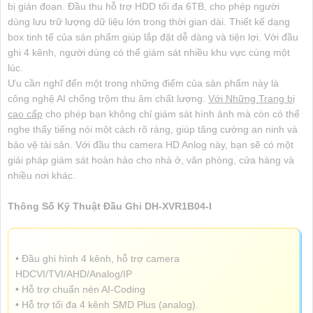
bị gián đoạn. Đầu thu hỗ trợ HDD tối đa 6TB, cho phép người
dùng lưu trữ lượng dữ liệu lớn trong thời gian dài. Thiết kế dạng
box tinh tế của sản phẩm giúp lắp đặt dễ dàng và tiện lợi. Với đầu
ghi 4 kênh, người dùng có thể giám sát nhiều khu vực cùng một
lúc.
Ưu cần nghĩ đến một trong những điểm của sản phẩm này là
công nghệ AI chống trộm thu âm chất lượng.
Với Những Trang bị
cao cấp
cho phép bạn không chỉ giám sát hình ảnh mà còn có thể
nghe thấy tiếng nói một cách rõ ràng, giúp tăng cường an ninh và
bảo vệ tài sản. Với đầu thu camera HD Anlog này, bạn sẽ có một
giải pháp giám sát hoàn hảo cho nhà ở, văn phòng, cửa hàng và
nhiều nơi khác.
Thông Số Kỹ Thuật Đầu Ghi DH-XVR1B04-I
• Đầu ghi hình 4 kênh, hỗ trợ camera
HDCVI/TVI/AHD/Analog/IP
• Hỗ trợ chuẩn nén AI-Coding
• Hỗ trợ tối đa 4 kênh SMD Plus (analog).