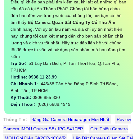
Điều gì khiến bạn phải tìm kiếm xa, khi tất cả những gì bạn
cần đã có tại An Thành Phát? Chúng tôi hão hứng chào
đón bạn đến với trang web của chúng tôi, nơi bạn có thể
tìm thấy
Bộ Camera Quan Sát Công Ty Có Thu Âm
chính hãng. Với uy tín lâu năm và địa chỉ uy tín nhất hiện
nay, chúng tôi cam kết mang đến cho bạn sản phẩm chất
lượng và dịch vụ tốt nhất. Hãy trực tiếp liên hệ với chúng
tôi để được tư vấn và sử dụng sản phẩm mà bạn đang tìm
kiếm.
Trụ Sở:
51 Lũy Bán Bích, P. Tân Thới Hòa, Q.Tân Phú,
TP.HCM
Hotline: 0938.11.23.99
Chi Nhánh 1:
445/38 Tân Hòa Đông,P Bình Trị Đông,
Bình Tân, TP HCM
Kỹ Thuật:
0906.855.330
Điện Thoại:
(028) 6688.4949
Thông Tin:
Bảng Giá Camera Hdparagon Mới Nhất
Review
Camera IMOU Cruiser SE+ IPC-S41FEP
Giới Thiệu Camera
IMOU Gọi Điện GK2CP-4C0WR
Lắp Đặt Camera Giám Sát Tại