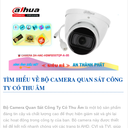
TÌM HIỂU VỀ
BỘ CAMERA QUAN SÁT CÔNG
TY CÓ THU ÂM
Bộ Camera Quan Sát Công Ty Có Thu Âm
là một bộ sản phẩm
đáng tin cậy và chất lượng cao để thực hiện giám sát và ghi lại
các hoạt động trong công ty của bạn. Bộ camera này được thiết
kế để kết nối nhanh chóng với các trang bị AHD, CVI và TVI, giúp