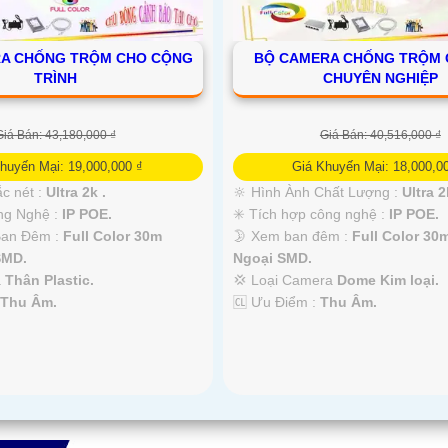
RA CHỐNG TRỘM CHO CỘNG
BỘ CAMERA CHỐNG TRỘM G
TRÌNH
CHUYÊN NGHIỆP
Giá Bán: 43,180,000 ₫
Giá Bán: 40,516,000 ₫
huyến Mại: 19,000,000 ₫
Giá Khuyến Mại: 18,000,0
c nét :
Ultra 2k .
🔆 Hình Ành Chất Lượng :
Ultra 2
ông Nghệ :
IP POE.
✳️ Tích hợp công nghệ :
IP POE.
Ban Đêm :
Full Color 30m
🌛 Xem ban đêm :
Full Color 30
SMD.
Ngoại SMD.
a
Thân Plastic.
💢 Loại Camera
Dome Kim loại.
:
Thu Âm.
️🆑 Ưu Điểm :
Thu Âm.