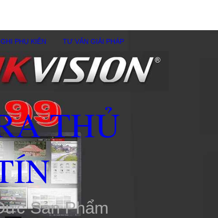
GHI PHỤ KIÊN
TƯ VẤN GIẢI PHÁP
RA THỦ
TÍN
 Đức Sản Phẩm