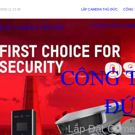
0938 11 23 99
LẮP CAMERA THỦ ĐỨC
CÔNG 
LẮP CAMERA THỦ ĐỨC
THƯƠNG HIỆU CAME
CÔNG 
ĐỨ
Lắp Đặt Came