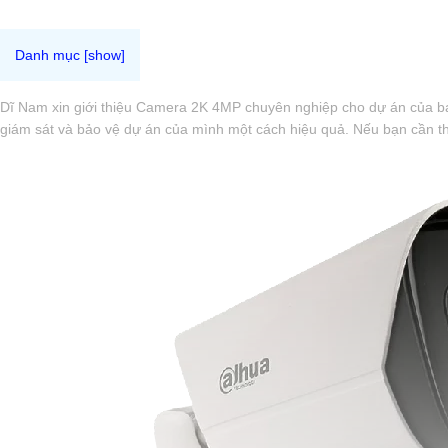
Dĩ Nam xin giới thiệu Camera 2K 4MP chuyên nghiệp cho dự án của bạ
giám sát và bảo vệ dự án của mình một cách hiệu quả. Nếu bạn cần thêm