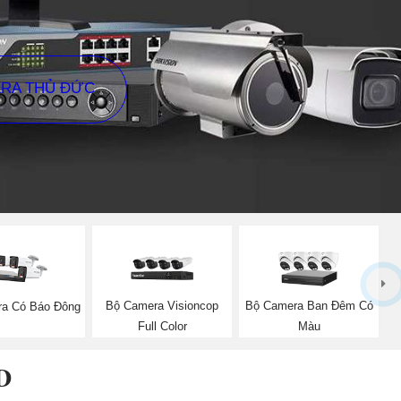
ERA THỦ ĐỨC
Bộ Camera Visioncop
Bộ Camera Ban Đêm Có
a Có Báo Đông
Full Color
Màu
D