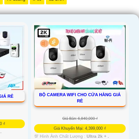
BỘ CAMERA WIFI CHO CỬA HÀNG GIÁ
GIÁ RẺ
RẺ
Giá Bán: 6,840,000 ₫
0 ₫
Giá Khuyến Mại: 4,399,000 ₫
.
💯 Hình Ành Chất Lượng :
Ultra 2k + .