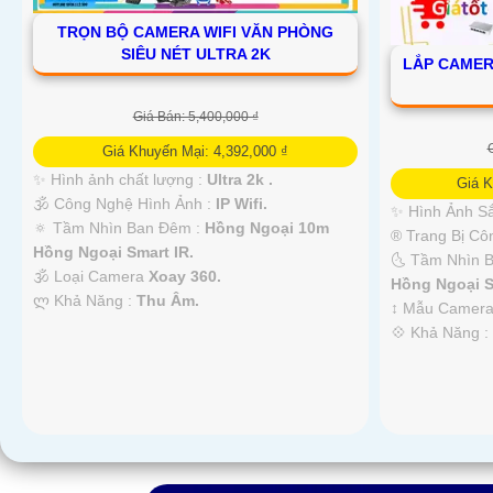
TRỌN BỘ CAMERA WIFI VĂN PHÒNG
SIÊU NÉT ULTRA 2K
LẮP CAME
Giá Bán: 5,400,000 ₫
Giá Khuyến Mại: 4,392,000 ₫
✨ Hình ảnh chất lượng :
Ultra 2k .
Giá K
🕉️ Công Nghệ Hình Ảnh :
IP Wifi.
✨ Hình Ảnh Sắ
🔅 Tầm Nhìn Ban Đêm :
Hồng Ngoại 10m
®️ Trang Bị C
Hồng Ngoại Smart IR.
🌜 Tầm Nhìn 
🕉️ Loại Camera
Xoay 360.
Hồng Ngoại 
️ლ Khả Năng :
Thu Âm.
↕️ Mẫu Camer
️💠 Khả Năng 