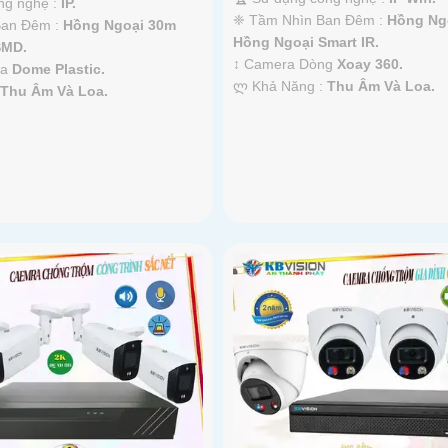
ng nghệ :
IP.
❈ Tầm Nhìn Ban Đêm :
Hồng Ng
Ban Đêm :
Hồng Ngoại 30m
Hồng Ngoại Smart IR.
SMD.
↕️ Camera Dòng
Xoay 360.
ra
Dome Plastic.
️ლ Khả Năng :
Thu Âm Và Loa.
:
Thu Âm Và Loa.