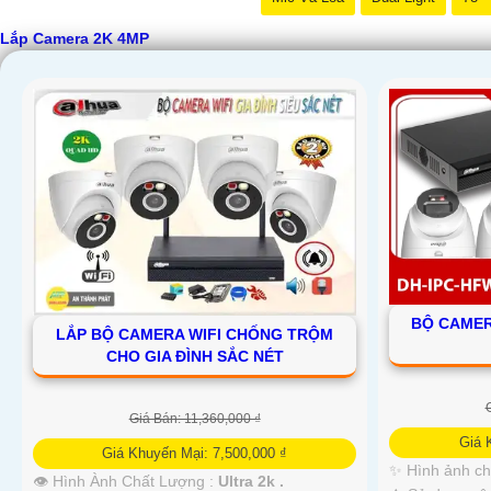
Lắp Camera 2K 4MP
BỘ CAMER
LẮP BỘ CAMERA WIFI CHỐNG TRỘM
CHO GIA ĐÌNH SẮC NÉT
Giá Bán: 11,360,000 ₫
Giá 
Giá Khuyến Mại: 7,500,000 ₫
✨ Hình ảnh ch
👁 Hình Ành Chất Lượng :
Ultra 2k .