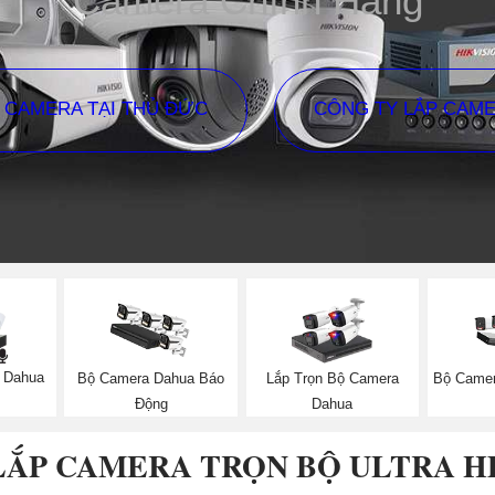
Camera Chính Hãng
P CAMERA TẠI THỦ ĐỨC
CÔNG TY LẮP CAM
 Dahua
Bộ Camera Dahua Báo
Lắp Trọn Bộ Camera
Bộ Camer
Động
Dahua
LẮP CAMERA TRỌN BỘ ULTRA H