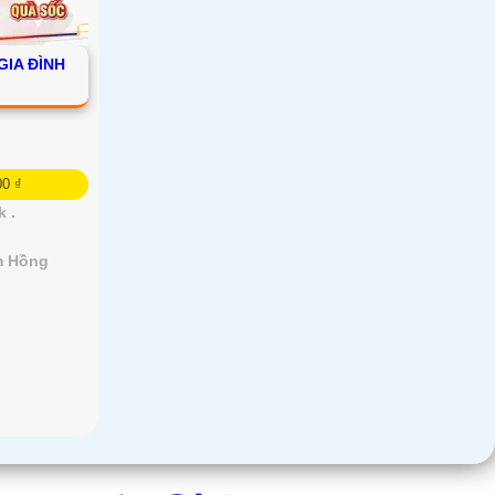
IA ĐÌNH
00 ₫
k .
m Hồng