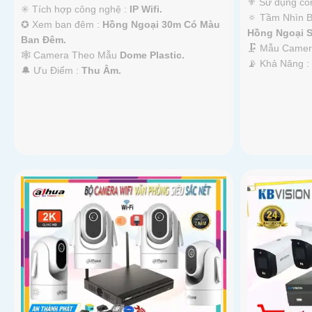
⚜️ Sử dụng cô
✳️ Tích hợp công nghệ :
IP Wifi.
🔅 Tầm Nhìn 
✪ Xem ban đêm :
Hồng Ngoại 30m Có Màu
Hồng Ngoại 
Ban Ðêm.
🗜️ Mẫu Came
🕸️ Camera Theo Mẫu
Dome Plastic.
️📡 Khả Năng 
️🔔 Ưu Điểm :
Thu Âm.