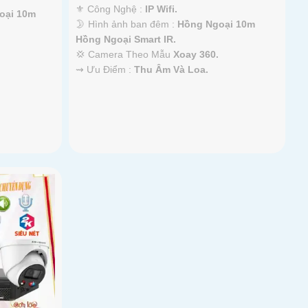
⚜️ Công Nghệ :
IP Wifi.
oại 10m
🌛 Hình ảnh ban đêm :
Hồng Ngoại 10m
Hồng Ngoại Smart IR.
💢 Camera Theo Mẫu
Xoay 360.
️⇝ Ưu Điểm :
Thu Âm Và Loa.