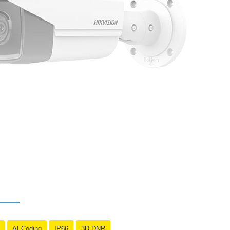
AI Coding
IP66
3D DNR