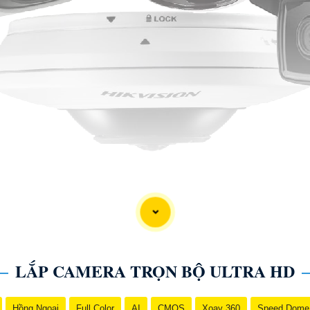
LẮP CAMERA TRỌN BỘ ULTRA HD
Hồng Ngoại
Full Color
AI
CMOS
Xoay 360
Speed Dome