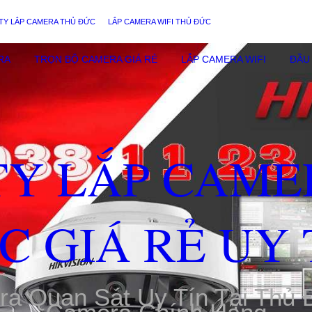
TY LẮP CAMERA THỦ ĐỨC
LẮP CAMERA WIFI THỦ ĐỨC
RA
TRỌN BỘ CAMERA GIÁ RẺ
LẮP CAMERA WIFI
ĐẦU 
TY LẮP CAME
C GIÁ RẺ UY 
ra Quan Sát Uy Tín Tại Thủ