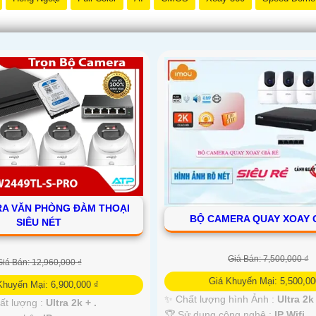
A VĂN PHÒNG ĐÀM THOẠI
BỘ CAMERA QUAY XOAY 
SIÊU NÉT
Giá Bán: 7,500,000 ₫
Giá Bán: 12,960,000 ₫
Giá Khuyến Mại: 5,500,00
Khuyến Mại: 6,900,000 ₫
✨ Chất lượng hình Ảnh :
Ultra 2k 
ất lượng :
Ultra 2k + .
🏆 Sử dụng công nghệ :
IP Wifi.