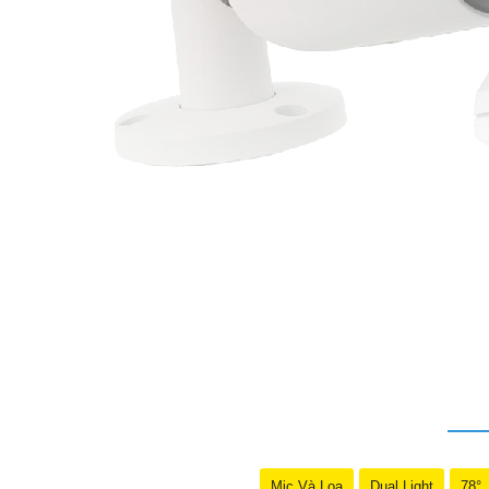
'
Mic Và Loa
Dual Light
78°