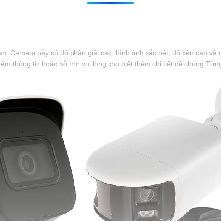
n. Camera này có độ phân giải cao, hình ảnh sắc nét, độ bền cao và 
 thông tin hoặc hỗ trợ, vui lòng cho biết thêm chi tiết để chúng Từng 