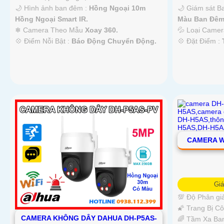
🌙 Hình ảnh ban đêm :
Hồng Ngoại 10m
🌙 Giám sát 
Hồng Ngoại Smart IR.
Màu Ban Ðêm
❄ Camera Theo Mẫu
Xoay 360.
💦 Loại Came
️💠 Điểm Nỗi Bật :
Báo Động Chuyển Động.
️💠 Đặt Điểm :
CAMERA W
Gi
💯 Độ Phân giả
🌠 Trang Bị C
CAMERA KHÔNG DÂY DAHUA DH-P5AS-
🌈 Tầm Xa Ba