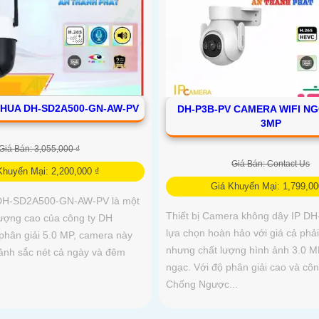
HUA DH-SD2A500-GN-AW-PV
DH-P3B-PV CAMERA WIFI NG
3MP
Giá Bán: 3,055,000 ₫
Giá Bán: Contact Us
Khuyến Mại: 2,200,000 ₫
Giá Khuyến Mại: 1,799,00
DH-SD2A500-GN-AW-PV là một
Thiết bị Camera không dây IP DH
ượng cao của công ty DH
lựa chọn hoàn hảo với giá cả phả
 phân giải 5.0 MP, camera này
nhưng chất lượng hình ảnh 3.0 M
 ảnh sắc nét cả ngày và đêm
ngạc. Với độ phân giải cao và cô
Chống Ngược...