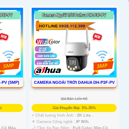
-PV (5MP)
CAMERA NGOÀI TRỜI DAHUA DH-P3F-PV
Giá Bán: Liên Hệ
5%
Giá Khuyến Mại: 5%-35%
️⚡ Chất lượng hình Ảnh :
2K Lite .
⚜️ Camera Công nghệ :
IP Wifi.
m Có Màu
🌙 Tầm Xa Ban Đêm :
Full Color 30m Có