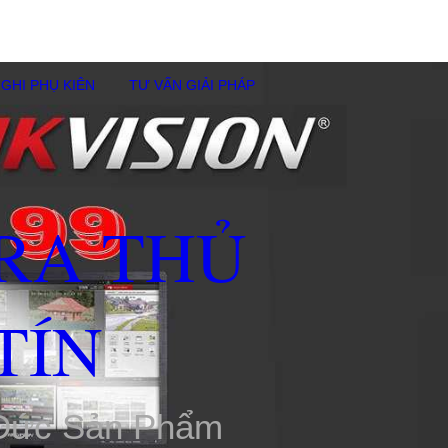
GHI PHỤ KIÊN
TƯ VẤN GIẢI PHÁP
RA THỦ
TÍN
 Đức Sản Phẩm