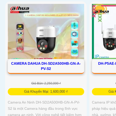
CAMERA DAHUA DH-SD2A500HB-GN-A-
DH-P5AE-
PV-S2
Giá Bán: 2,250,000 ₫
Giá Khuyến Mại: 1,600,000 ₫
Giá 
Camera An Ninh DH-SD2A500HB-GN-A-PV-
Camera IP khô
S2 là một Camera hàng đầu trong lĩnh vực
pháp hiệu quả 
camera an ninh. Với công nghệ tiết kiệm hơn
nhà, xưởng, k