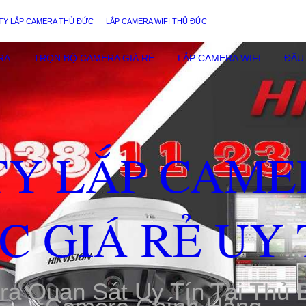
TY LẮP CAMERA THỦ ĐỨC
LẮP CAMERA WIFI THỦ ĐỨC
RA
TRỌN BỘ CAMERA GIÁ RẺ
LẮP CAMERA WIFI
ĐẦU 
TY LẮP CAME
C GIÁ RẺ UY 
ra Quan Sát Uy Tín Tại Thủ