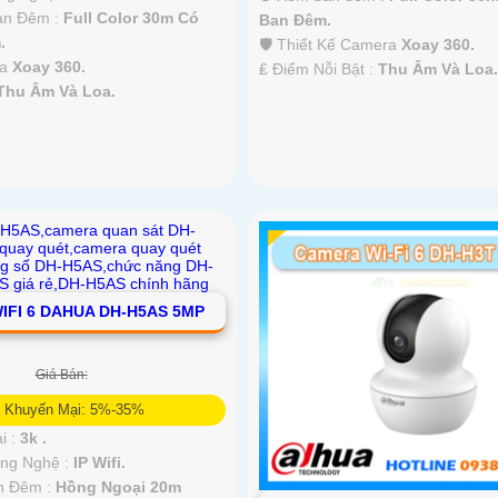
Ban Đêm :
Full Color 30m Có
Ban Ðêm.
.
🛡 Thiết Kế Camera
Xoay 360.
ra
Xoay 360.
️₤ Điểm Nỗi Bật :
Thu Âm Và Loa.
Thu Âm Và Loa.
IFI 6 DAHUA DH-H5AS 5MP
Giá Bán:
á Khuyến Mại: 5%-35%
i :
3k .
ông Nghệ :
IP Wifi.
n Đêm :
Hồng Ngoại 20m