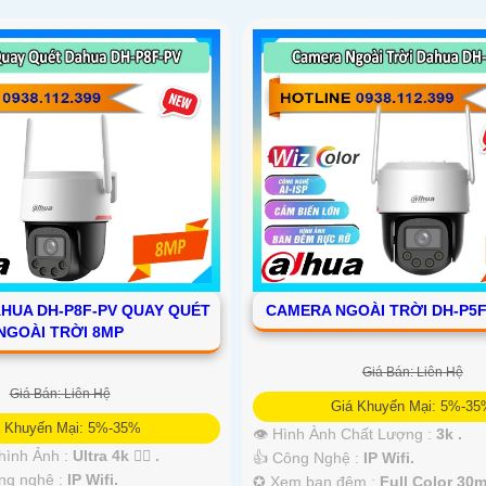
HUA DH-P8F-PV QUAY QUÉT
CAMERA NGOÀI TRỜI DH-P5F
NGOÀI TRỜI 8MP
Giá Bán: Liên Hệ
Giá Bán: Liên Hệ
Giá Khuyến Mại: 5%-3
á Khuyến Mại: 5%-35%
👁 Hình Ành Chất Lượng :
3k .
hình Ảnh :
Ultra 4k 👍🏾 .
👍 Công Nghệ :
IP Wifi.
ng nghệ :
IP Wifi.
✪ Xem ban đêm :
Full Color 30