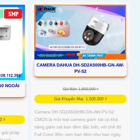
CAMERA DAHUA DH-SD2A500HB-GN-AW-
PV-S2
60 NGOÀI
Giá Bán: 1,800,000 ₫
Giá Khuyến Mại: 1,500,000 ₫
Camera DH-SD2A500HB-GN-AW-PV-S2
CMOS là một loại camera giám sát có khả
0 ₫
năng giám sát ban đêm đặc biệt, với chế độ
 giải pháp
Full Color 30m xem ban đêm như ban ngày.
 doanh