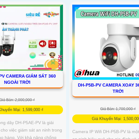
PV CAMERA GIÁM SÁT 360
NGOÀI TRỜI
DH-P5B-PV CAMERA XOAY 3
TRỜI
Giá Bán: 2,000,000 ₫
Giá Bán: 1,700,000 ₫
Khuyến Mại: 1,599,000 ₫
Giá Khuyến Mại: 1,500,00
ng dây DH-P5AE-PV là giải
cho việc giám sát an ninh trong
Camera IP Wifi DH-P5B-PV là một
ho hàng. Với khả năng chống
an ninh hiệu quả cho gia đình và