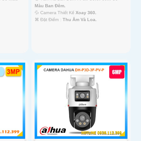
Màu Ban Ðêm.
💦 Camera Thiết Kế
Xoay 360.
️⌘ Đặt Điểm :
Thu Âm Và Loa.