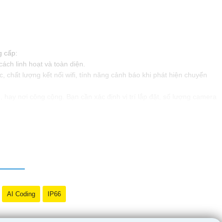
g cấp:
ách linh hoạt và toàn diện.
 chất lượng kết nối wifi, tính năng cảnh báo khi phát hiện chuyển
 hay nơi công cộng. Bạn cần xác định vị trí lắp đặt, số lượng camera
n của chuyên gia, và chọn lựa sản phẩm phù hợp với nhu cầu và ngân
n cần thêm thông tin hoặc hỏi về sản phẩm cụ thể, đừng ngần ngại để
AI Coding
IP66