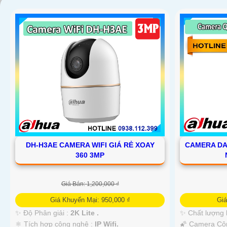
DH-H3AE CAMERA WIFI GIÁ RẺ XOAY
CAMERA DA
360 3MP
Giá Bán: 1,200,000 ₫
Giá Khuyến Mại: 950,000 ₫
Gi
✨ Độ Phân giải :
2K Lite .
✨ Chất lượng 
'
⚛️ Tích hợp công nghệ :
IP Wifi.
🌠 Camera Cô