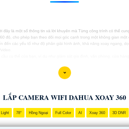
i đây là một số thông tin và lời khuyên mà Từng công trình có thể cun
60 độ, cho phép bạn theo dõi mọi góc cạnh trong một không gian một c
n đến các yếu tố như độ phân giải hình ảnh, khả năng xoay ngang, dọc,
video.
ầu cụ thể của bạn, ví dụ như giám sát gia đình, văn phòng, cửa hàng,
ề các sản phẩm có sẵn trên thị trường, đánh giá từ người dùng, tư vấ
ắp Camera wifi 360 và giải pháp phù hợp cho nhu cầu của mình. Nếu bạ
LẮP CAMERA WIFI DAHUA XOAY 360
 Light
78°
Hồng Ngoại
Full Color
AI
Xoay 360
3D DNR