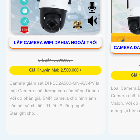
LẮP CAMERA WIFI DAHUA NGOÀI TRỜI
CAMERA DA
Giá Bán: 3,800,000 ₫
Giá Khuyến Mại: 2,500,000 ₫
Giá 
Camera giám sát DH-SD2A500-GN-AW-PV là
Loại Camera 
một Camera chất lượng cao của hãng Dahua.
Camera chất l
Với độ phân giải 5MP, camera cho hình ảnh
Vision. Với độ
sắc nét và chi tiết. Thiết kế công nghệ
mang lại hình
Starlight cho...