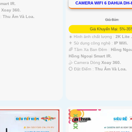
CAMERA WIFI 6 DAHUA DH-
mart IR.
a
Xoay 360.
 :
Thu Âm Và Loa.
Giá Bán:
Giá Khuyến Mại: 5%-3
☀️ Hình ảnh chất lượng :
2K Lite .
⚜️ Sử dụng công nghệ :
IP Wifi.
🌈 Tầm Xa Ban Đêm :
Hồng Ngo
Hồng Ngoại Smart IR.
🤹 Camera Dòng
Xoay 360.
️💮 Đặt Điểm :
Thu Âm Và Loa.