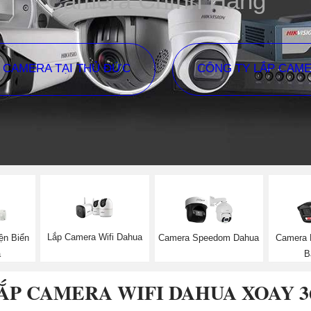
Camera Chính Hãng
P CAMERA TẠI THỦ ĐỨC
CÔNG TY LẮP CAM
Lắp Camera Wifi Dahua
ện Biển
Camera Speedom Dahua
Camera 
a
B
ẮP CAMERA WIFI DAHUA XOAY 3