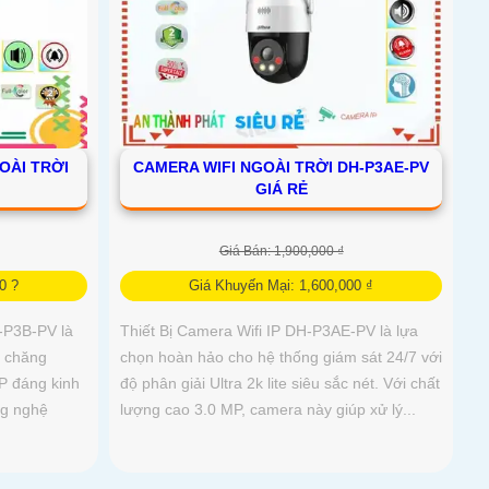
OÀI TRỜI
CAMERA WIFI NGOÀI TRỜI DH-P3AE-PV
GIÁ RẺ
Giá Bán: 1,900,000 ₫
0 ?
Giá Khuyến Mại: 1,600,000 ₫
-P3B-PV là
Thiết Bị Camera Wifi IP DH-P3AE-PV là lựa
i chăng
chọn hoàn hảo cho hệ thống giám sát 24/7 với
P đáng kinh
độ phân giải Ultra 2k lite siêu sắc nét. Với chất
ng nghệ
lượng cao 3.0 MP, camera này giúp xử lý...