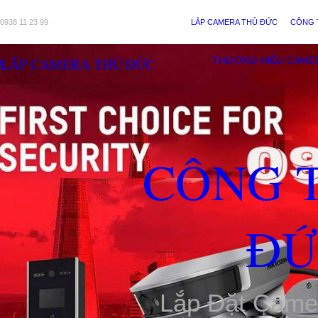
0938 11 23 99
LẮP CAMERA THỦ ĐỨC
CÔNG 
LẮP CAMERA THỦ ĐỨC
THƯƠNG HIỆU CAME
CÔNG 
ĐỨ
Lắp Đặt Came