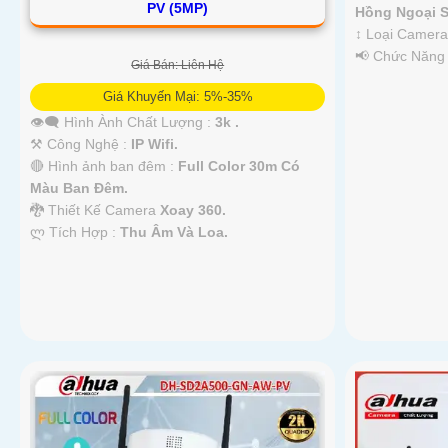
PV (5MP)
Hồng Ngoại S
↕️ Loại Camer
️📢 Chức Năng
Giá Bán: Liên Hệ
Giá Khuyến Mại: 5%-35%
👁️‍🗨 Hình Ành Chất Lượng :
3k .
⚒ Công Nghệ :
IP Wifi.
🔴 Hình ảnh ban đêm :
Full Color 30m Có
Màu Ban Ðêm.
🐉️ Thiết Kế Camera
Xoay 360.
️ლ Tích Hợp :
Thu Âm Và Loa.