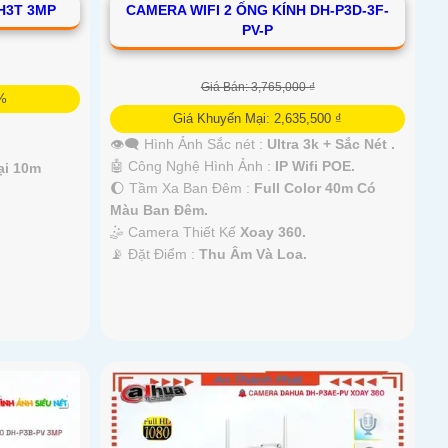
CAMERA WIFI 2 ỐNG KÍNH DH-P3D-3F-
H3T 3MP
PV-P
Giá Bán: 3,765,000 ₫
5%
Giá Khuyến Mại: 2,635,500 ₫
👁️‍🗨 Hình Ảnh Sắc nét :
Ultra 3k + Sắc Nét .
🤖️ Công Nghệ Hình Ảnh :
IP Wifi POE.
ại 10m
🌔 Tầm Xa Ban Đêm :
Full Color 40m Có
Màu Ban Ðêm.
🤹 Camera Thiết Kế
Xoay 360.
️📡 Đặt Điểm :
Thu Âm Và Loa.