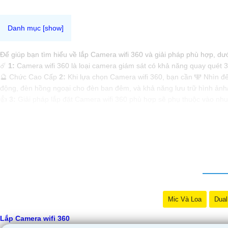
Để giúp bạn tìm hiểu về lắp Camera wifi 360 và giải pháp phù hợp, dướ
☄️
1:
Camera wifi 360 là loại camera giám sát có khả năng quay quét 3
🔮 Chức Cao Cấp
2:
Khi lựa chọn Camera wifi 360, bạn cần 🕎 Nhìn đế
động, đèn hồng ngoại cho đèn ban đêm, và khả năng lưu trữ hình ảnh/
👍
3:
Giải pháp lắp đặt Camera wifi 360 phù hợp sẽ phụ thuộc vào nhu c
cần thiết, và tính năng mà bạn mong muốn.
🤵
4:
Trước khi mua và lắp đặt Camera wifi 360, bạn nên tìm hiểu kỹ v
sách của mình.
Hy vọng những thông tin trên sẽ giúp bạn có cái nhìn tổng quan về l
lại câu hỏi Cung cấp cho công trình biết.
Mic Và Loa
Dual
Lắp Camera wifi 360