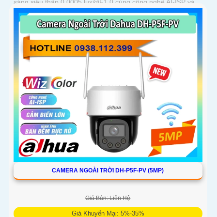
sáng siêu thấp 0.0005 lux@F1.0 cùng công nghệ AI-ISP và
cảm biến lớn...
CAMERA NGOÀI TRỜI DH-P5F-PV (5MP)
Giá Bán: Liên Hệ
Giá Khuyến Mại: 5%-35%