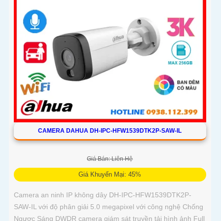
CAMERA DAHUA DH-IPC-HFW1539DTK2P-SAW-IL
Giá Bán: Liên Hệ
Giá Khuyến Mại: 45%
Camera an ninh IP không dây DH-IPC-HFW1539DTK2P-
SAW-IL với độ phân giải 5.0 megapixel với công nghệ Chống
Ngược Sáng DWDR camera giám sát truyền tải hình ảnh Full