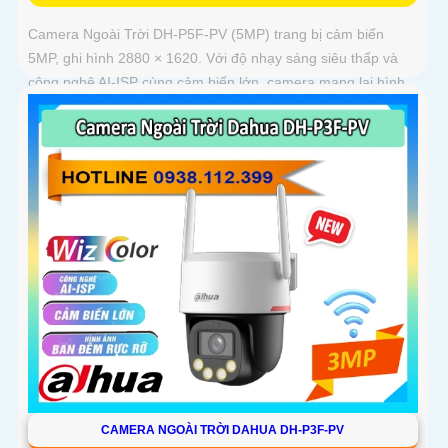
Camera Ngoài Trời DH-P5F-PV (5MP) trang bị cảm biến
5MP, ghi hình 2880 × 1620. Với độ nhạy sáng siêu thấp và
công nghệ AI-ISP cùng cảm biến lớn, camera mang lại hình
ảnh vượt trội cả ngày lẫn đêm
CAMERA NGOÀI TRỜI DAHUA DH-P3F-PV