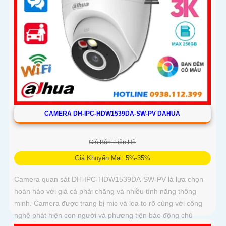
CAMERA DH-IPC-HDW1539DA-SW-PV DAHUA
Giá Bán: Liên Hệ
Giá Khuyến Mại: 5%-35%
Camera quan sát DH-IPC-HDW1539DA-SW-PV là lựa chọn
hoàn hảo với giá cả phải chăng và nhiều tính năng thông
minh. Camera được trang bị mic và loa to rõ cùng với công
nghệ phát hiện con người và phương tiện báo động chủ