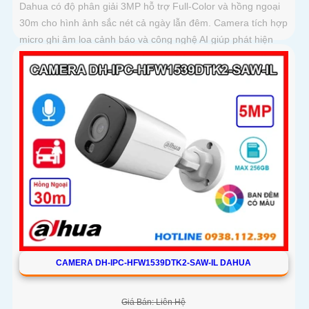
Dahua có độ phân giải 3MP hỗ trợ Full-Color và hồng ngoại
30m cho hình ảnh sắc nét cả ngày lẫn đêm. Camera tích hợp
micro ghi âm loa cảnh báo và công nghệ AI giúp phát hiện
con người, phương tiện chính xác
CAMERA DH-IPC-HFW1539DTK2-SAW-IL DAHUA
Giá Bán: Liên Hệ