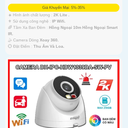
Giá Khuyến Mại: 5%-35%
☀️ Hình ảnh chất lượng :
2K Lite .
⚜️ Sử dụng công nghệ :
IP Wifi.
🌈 Tầm Xa Ban Đêm :
Hồng Ngoại 10m Hồng Ngoại Smart
IR.
🤹 Camera Dòng
Xoay 360.
️💮 Đặt Điểm :
Thu Âm Và Loa.