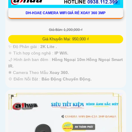
DH-H3AE CAMERA WIFI GIÁ RẺ XOAY 360 3MP
Giá Bán: 1,200,000 ₫
Giá Khuyến Mại: 950,000 ₫
✨ Độ Phân giải :
2K Lite .
⚛️ Tích hợp công nghệ :
IP Wifi.
🌙 Hình ảnh ban đêm :
Hồng Ngoại 10m Hồng Ngoại Smart
IR.
❄ Camera Theo Mẫu
Xoay 360.
️💠 Điểm Nỗi Bật :
Báo Động Chuyển Động.