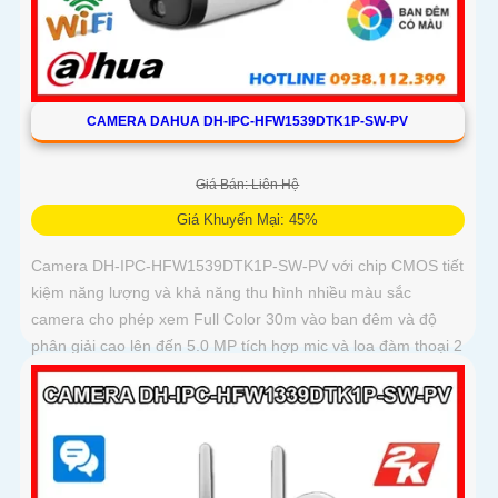
CAMERA DAHUA DH-IPC-HFW1539DTK1P-SW-PV
Giá Bán: Liên Hệ
Giá Khuyến Mại: 45%
Camera DH-IPC-HFW1539DTK1P-SW-PV với chip CMOS tiết
kiệm năng lượng và khả năng thu hình nhiều màu sắc
camera cho phép xem Full Color 30m vào ban đêm và độ
phân giải cao lên đến 5.0 MP tích hợp mic và loa đàm thoại 2
chiều