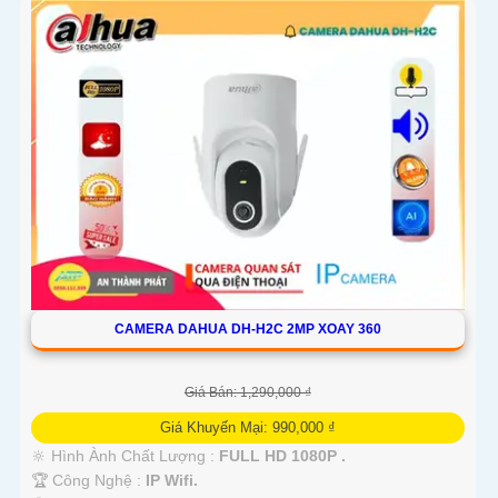
'
CAMERA DAHUA DH-H2C 2MP XOAY 360
Giá Bán: 1,290,000 ₫
Giá Khuyến Mại: 990,000 ₫
🔆 Hình Ành Chất Lượng :
FULL HD 1080P .
🏆 Công Nghệ :
IP Wifi.