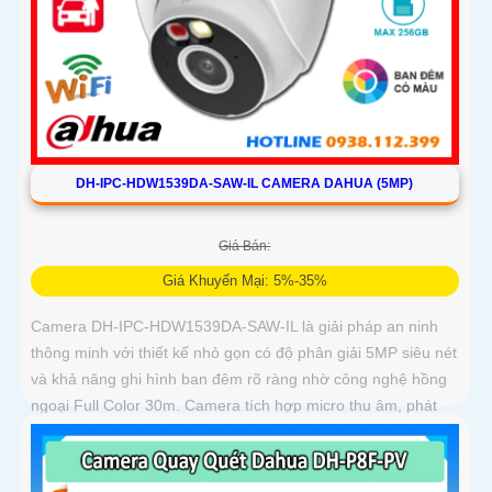
DH-IPC-HDW1539DA-SAW-IL CAMERA DAHUA (5MP)
Giá Bán:
Giá Khuyến Mại: 5%-35%
Camera DH-IPC-HDW1539DA-SAW-IL là giải pháp an ninh
thông minh với thiết kế nhỏ gọn có độ phân giải 5MP siêu nét
và khả năng ghi hình ban đêm rõ ràng nhờ công nghệ hồng
ngoại Full Color 30m. Camera tích hợp micro thu âm, phát
hiện chính xác người và phương tiện, hỗ trợ thẻ nhớ lên đến
256GB, đảm bảo ghi hình liên tục và hiệu quả