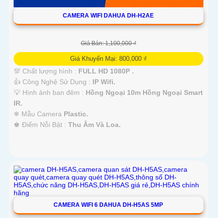
CAMERA WIFI DAHUA DH-H2AE
Giá Bán: 1,100,000 ₫
Giá Khuyến Mại: 800,000 ₫
💯 Chất lượng hình :
FULL HD 1080P .
👍 Công Nghệ Sử Dụng :
IP Wifi.
💡 Hình ảnh ban đêm :
Hồng Ngoại 10m Hồng Ngoại Smart
IR.
❄ Mẫu Camera
Plastic.
️♚ Điểm Nỗi Bật :
Thu Âm Và Loa.
CAMERA WIFI 6 DAHUA DH-H5AS 5MP