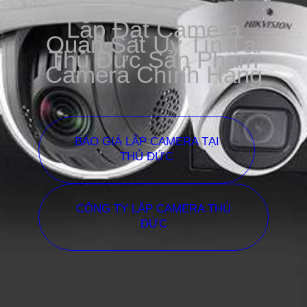
Lắp Đặt Camera
Quan Sát Uy Tín Tại
Thủ Đức Sản Phẩm
Camera Chính Hãng
BÁO GIÁ LẮP CAMERA TẠI
THỦ ĐỨC
CÔNG TY LẮP CAMERA THỦ
ĐỨC