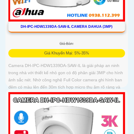
DH-IPC-HDW1339DA-SAW-IL CAMERA DAHUA (3MP)
Giá Bán:
Giá Khuyến Mại: 5%-35%
Camera DH-IPC-HDW1339DA-SAW-IL là giải pháp an ninh
trong nhà với thiết kế nhỏ gọn có độ phân giải 3MP cho hình
ảnh sắc nét. Nhờ công nghệ Full Color camera ghi hình ban
đêm có màu lên đến 30m tích hợp micro thu âm rõ ràng và
khả năng phát hiện người, phương tiện thông minh