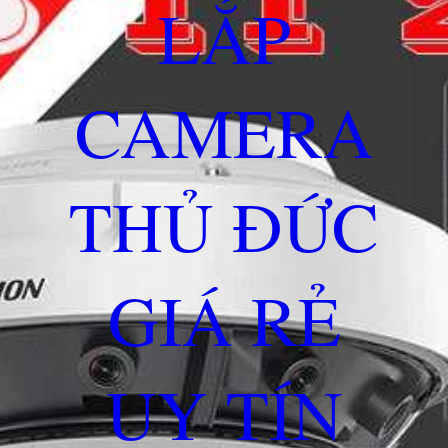
LẮP
CAMERA
THỦ ĐỨC
GIÁ RẺ
UY TÍN