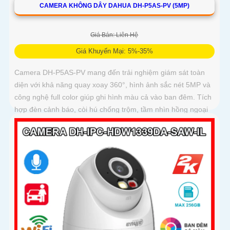
CAMERA KHÔNG DÂY DAHUA DH-P5AS-PV (5MP)
Giá Bán: Liên Hệ
Giá Khuyến Mại: 5%-35%
Camera DH-P5AS-PV mang đến trải nghiệm giám sát toàn
diện với khả năng quay xoay 360°, hình ảnh sắc nét 5MP và
công nghệ full color giúp ghi hình màu cả vào ban đêm. Tích
hợp đèn cảnh báo, còi hú chống trộm, tầm nhìn hồng ngoại
30m, khe thẻ nhớ đến 256GB cùng chuẩn chống nước IP66
camera hoạt động ổn định trong mọi điều kiện