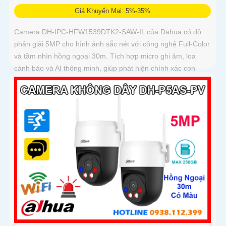
Giá Khuyến Mại: 5%-35%
Camera DH-IPC-HFW1539DTK2-SAW-IL của Dahua có độ
phân giải 5MP cho hình ảnh sắc nét với công nghệ Full-Color
và tầm nhìn hồng ngoại 30m. Tích hợp micro ghi âm, loa
cảnh báo và AI thông minh, giúp phát hiện chính xác con
người và phương tiện