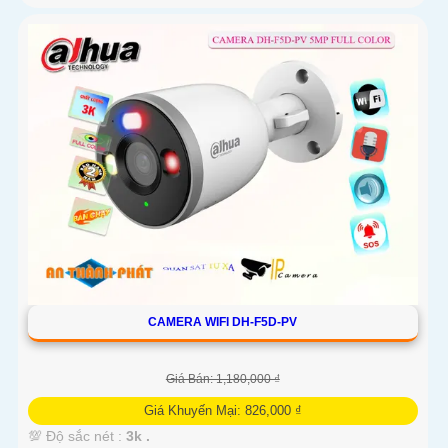
CAMERA WIFI DH-F5D-PV
Giá Bán: 1,180,000 ₫
Giá Khuyến Mại: 826,000 ₫
💯 Độ sắc nét :
3k .