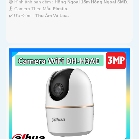
🔴 Hình ảnh ban đêm :
Hồng Ngoại 15m Hồng Ngoại SMD.
🗜️ Camera Theo Mẫu
Plastic.
️✔️ Ưu Điểm :
Thu Âm Và Loa.