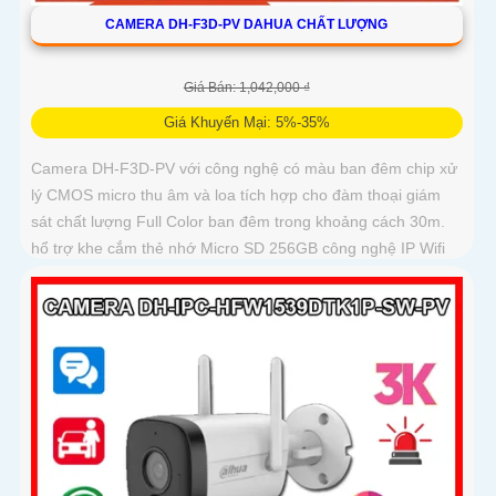
CAMERA DH-F3D-PV DAHUA CHẤT LƯỢNG
Giá Bán: 1,042,000 ₫
Giá Khuyến Mại: 5%-35%
Camera DH-F3D-PV với công nghệ có màu ban đêm chip xử
lý CMOS micro thu âm và loa tích hợp cho đàm thoại giám
sát chất lượng Full Color ban đêm trong khoảng cách 30m.
hổ trợ khe cắm thẻ nhớ Micro SD 256GB công nghệ IP Wifi
kết nối dễ dàng