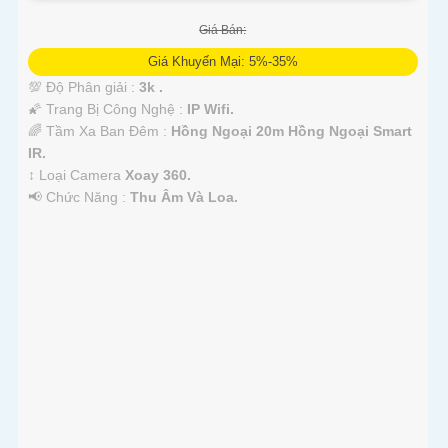
Giá Bán:
Giá Khuyến Mại: 5%-35%
💯 Độ Phân giải :
3k .
🌠 Trang Bị Công Nghệ :
IP Wifi.
🌈 Tầm Xa Ban Đêm :
Hồng Ngoại 20m Hồng Ngoại Smart
IR.
↕️ Loại Camera
Xoay 360.
️📢 Chức Năng :
Thu Âm Và Loa.