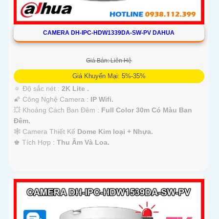
CAMERA DH-IPC-HDW1339DA-SW-PV DAHUA
Giá Bán: Liên Hệ
Giá Khuyến Mại: 5%-35%
🔅 Độ sắc nét :
2K Lite .
🌠 Công Nghệ Camera :
IP Wifi.
💥 Khoảng Cách Ban Đêm :
Full Color 30m Có Màu Ban
Ðêm.
🕸️ Camera Thiết Kế
Dome Kim loại + Nhựa.
️♚ Tích Hợp :
Thu Âm Và Loa.