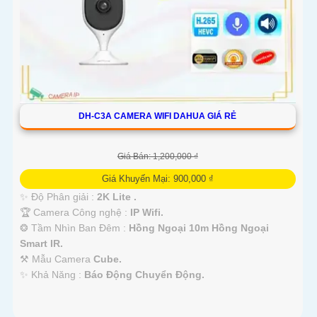
DH-C3A CAMERA WIFI DAHUA GIÁ RẺ
Giá Bán: 1,200,000 ₫
Giá Khuyến Mại: 900,000 ₫
✨ Độ Phân giải :
2K Lite .
🏆 Camera Công nghệ :
IP Wifi.
❂ Tầm Nhìn Ban Đêm :
Hồng Ngoại 10m Hồng Ngoại
Smart IR.
⚒ Mẫu Camera
Cube.
️✨ Khả Năng :
Báo Động Chuyển Động.