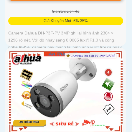
Giá Bán: Liên Hệ
Giá Khuyến Mại: 5%-35%
Camera Dahua DH-P3F-PV 3MP ghi lại hình ảnh 2304 ×
1296 rõ nét. Với độ nhạy sáng 0.0005 lux@F1.0 và công
nghệ AI-ISP, camera này mang lại hình ảnh vượt trội cả ngày
lẫn đêm