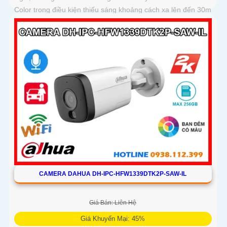
Color trong điều kiện thiếu sáng khoảng cách xa lên đến 30m
hình ảnh siêu nét
CAMERA DAHUA DH-IPC-HFW1339DTK2P-SAW-IL
Giá Bán: Liên Hệ
Giá Khuyến Mại: 45%