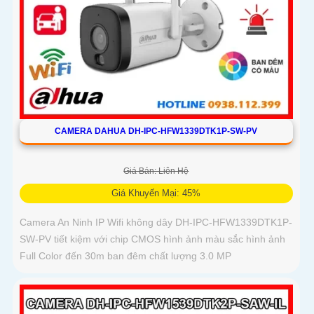
CAMERA DAHUA DH-IPC-HFW1339DTK1P-SW-PV
Giá Bán: Liên Hệ
Giá Khuyến Mại: 45%
Camera An Ninh IP Wifi không dây DH-IPC-HFW1339DTK1P-
SW-PV tiết kiệm với chip CMOS hình ảnh màu sắc hình ảnh
Full Color đến 30m ban đêm chất lượng 3.0 MP