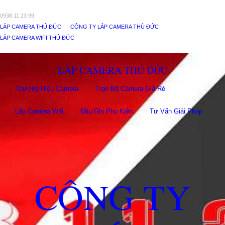
0938 11 23 99
LẮP CAMERA THỦ ĐỨC
CÔNG TY LẮP CAMERA THỦ ĐỨC
LẮP CAMERA WIFI THỦ ĐỨC
LẮP CAMERA THỦ ĐỨC
Thương Hiệu Camera
Trọn Bộ Camera Giá Rẻ
Lắp Camera Wifi
Đầu Ghi Phụ Kiên
Tư Vấn Giải Pháp
CÔNG TY