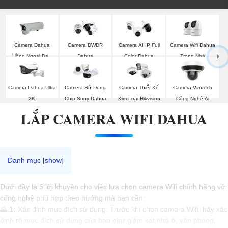
Camera Wifi Dahua
Camera Dahua
Camera DWDR
Camera AI IP Full
Trong Nhà
Hồng Ngoại Ban
Dahua
Color Dahua
Đêm
Camera Dahua Ultra
Camera Sử Dụng
Camera Thiết Kế
Camera Vantech
2K
Chip Sony Dahua
Kim Loại Hikvision
Công Nghệ Ai
LẮP CAMERA WIFI DAHUA
Dưới đây là 5 lời khuyên cho việc lựa chọn camera Wifi chính hãng với
công nghệ phù hợp theo hướng mà bạn cần:
🌄
1:
Xác định mục đích sử dụng: Trước khi chọn camera Wifi, hãy xác
định rõ mục đích sử dụng của bạn như giám sát nhà ở, văn phòng,