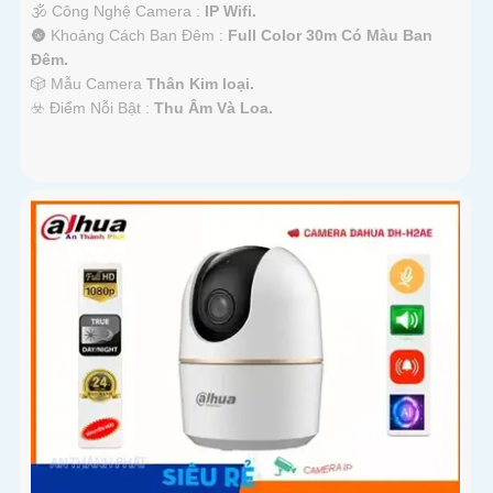
🕉️ Công Nghệ Camera :
IP Wifi.
🌚 Khoảng Cách Ban Đêm :
Full Color 30m Có Màu Ban
Ðêm.
🎲 Mẫu Camera
Thân Kim loại.
️☣️ Điểm Nỗi Bật :
Thu Âm Và Loa.