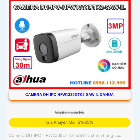
động chính xác
CAMERA DH-IPC-HFW1339DTK2-SAW-IL DAHUA
Giá Bán: Liên Hệ
Giá Khuyến Mại: 5%-35%
Camera DH-IPC-HFW1339DTK2-SAW-IL chính hãng của