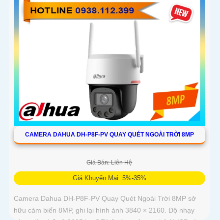
CAMERA DAHUA DH-P8F-PV QUAY QUÉT NGOÀI TRỜI 8MP
Giá Bán: Liên Hệ
Giá Khuyến Mại: 5%-35%
Camera Dahua DH-P8F-PV Quay Quét Ngoài Trời 8MP sở
hữu cảm biến 8MP, ghi lại hình ảnh 3840 × 2160. Độ nhạy