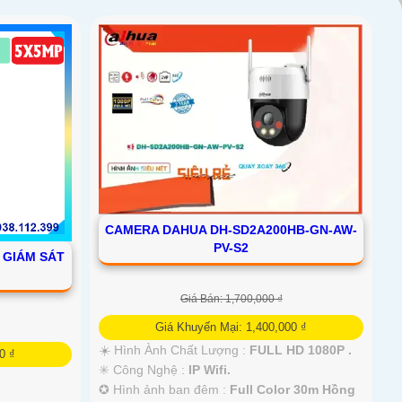
CAMERA DAHUA DH-SD2A200HB-GN-AW-
PV-S2
A GIÁM SÁT
Giá Bán: 1,700,000 ₫
Giá Khuyến Mại: 1,400,000 ₫
☀️ Hình Ành Chất Lượng :
FULL HD 1080P .
0 ₫
✳️ Công Nghệ :
IP Wifi.
✪ Hình ảnh ban đêm :
Full Color 30m Hồng