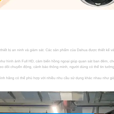
hiết bị an ninh và giám sát. Các sản phẩm của Dahua được thiết kế và 
ư hình ảnh Full HD, cảm biến hồng ngoại giúp quan sát ban đêm, chố
eo dõi chuyển động, cảnh báo thông minh, người dùng có thể tin tưởn
nh hãng có thể phù hợp với nhiều nhu cầu sử dụng khác nhau như giám