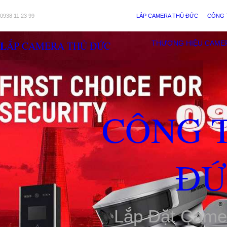
0938 11 23 99
LẮP CAMERA THỦ ĐỨC
CÔNG 
LẮP CAMERA THỦ ĐỨC
THƯƠNG HIỆU CAME
CÔNG 
ĐỨ
Lắp Đặt Came