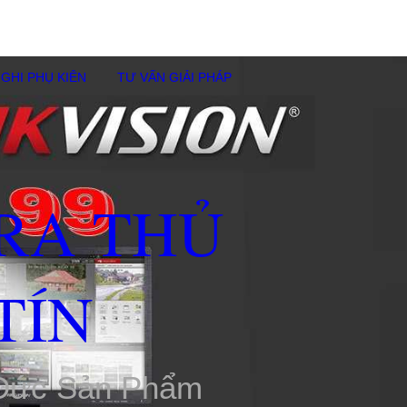
GHI PHỤ KIÊN
TƯ VẤN GIẢI PHÁP
RA THỦ
TÍN
 Đức Sản Phẩm