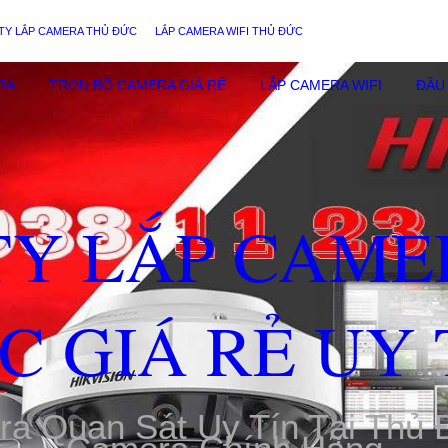
TY LẮP CAMERA THỦ ĐỨC
LẮP CAMERA WIFI THỦ ĐỨC
RA
TRỌN BỘ CAMERA GIÁ RẺ
LẮP CAMERA WIFI
ĐẦU 
TY LẮP CAME
C GIÁ RẺ UY 
ra Quan Sát Uy Tín Tại Thủ