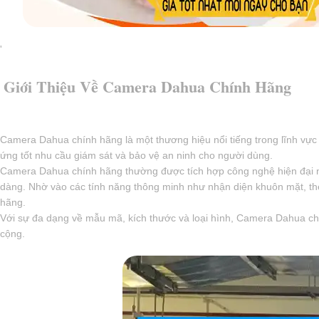
'
Giới Thiệu Về Camera Dahua Chính Hãng
Camera Dahua chính hãng là một thương hiệu nổi tiếng trong lĩnh vực t
ứng tốt nhu cầu giám sát và bảo vệ an ninh cho người dùng.
Camera Dahua chính hãng thường được tích hợp công nghệ hiện đại nh
dàng. Nhờ vào các tính năng thông minh như nhận diện khuôn mặt, th
hãng.
Với sự đa dạng về mẫu mã, kích thước và loại hình, Camera Dahua chí
cộng.