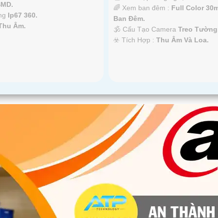
SMD.
🌈 Xem ban đêm :
Full Color 30
òng
Ip67 360.
Ban Ðêm.
Thu Âm.
🕉️ Cấu Tạo Camera
Treo Tường
️☣️ Tích Hợp :
Thu Âm Và Loa.