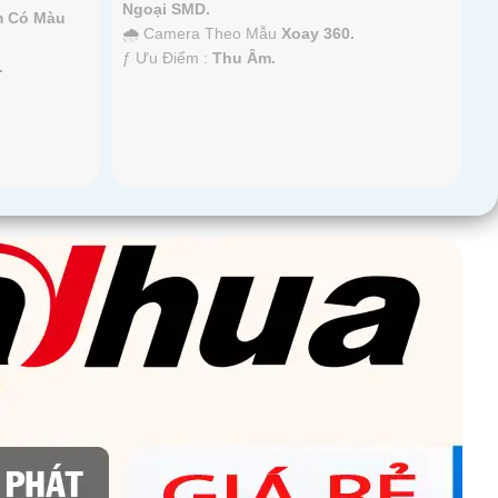
Ngoại SMD.
m Có Màu
🌧️ Camera Theo Mẫu
Xoay 360.
️ƒ Ưu Điểm :
Thu Âm.
.