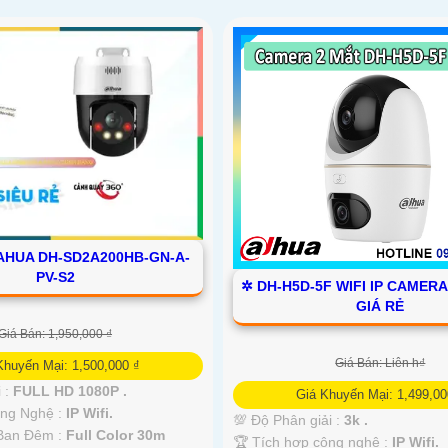
HUA DH-SD2A200HB-GN-A-
PV-S2
✲ DH-H5D-5F WIFI IP CAMER
GIÁ RẺ
Giá Bán: 1,950,000 ₫
Giá Bán: Liên h₫
Khuyến Mại: 1,500,000 ₫
i :
FULL HD 1080P .
Giá Khuyến Mại: 1,499,00
ông Nghệ :
IP Wifi.
💯 Độ Phân giải :
3k .
Ban Đêm :
Full Color 30m
🏆 Tích hợp công nghệ :
IP Wifi.