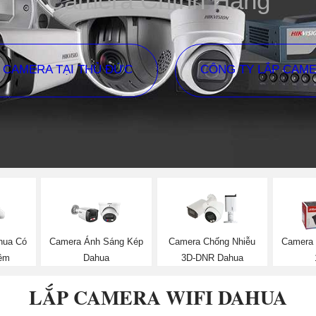
Camera Chính Hãng
P CAMERA TẠI THỦ ĐỨC
CÔNG TY LẮP CAM
hua Có
Camera Ánh Sáng Kép
Camera Chống Nhiễu
Camera 
êm
Dahua
3D-DNR Dahua
LẮP CAMERA WIFI DAHUA