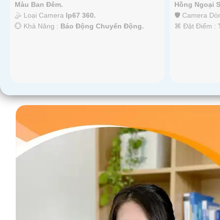
Màu Ban Ðêm.
Hồng Ngoại 
🤹 Loại Camera
Ip67 360.
🛡 Camera D
️💮 Khả Năng :
Báo Động Chuyển Động.
️⌘ Đặt Điểm :