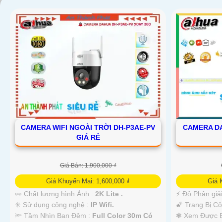
CAMERA WIFI NGOÀI TRỜI DH-P3AE-PV
CAMERA DA
GIÁ RẺ
'
Giá Bán: 1,900,000 ₫
Giá Khuyến Mại: 1,600,000 ₫
Giá 
👀 Chất lượng hình Ảnh :
2K Lite .
️⚡ Độ Phân giả
✳️ Sử dụng công nghệ :
IP Wifi.
🌠 Trang Bị C
🔦 Tầm Nhìn Ban Đêm :
Full Color 30m Có
❃ Xem Được 