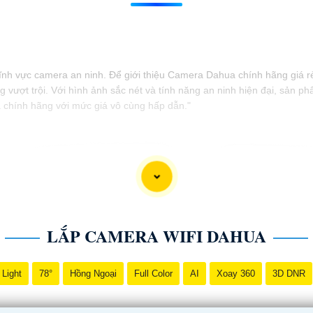
h vực camera an ninh. Để giới thiệu Camera Dahua chính hãng giá rẻ 
 vượt trội. Với hình ảnh sắc nét và tính năng an ninh hiện đại, sản
a chính hãng với mức giá vô cùng hấp dẫn."
LẮP CAMERA WIFI DAHUA
 Light
78°
Hồng Ngoại
Full Color
AI
Xoay 360
3D DNR