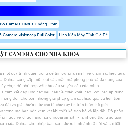
 Bộ Camera Dahua Chống Trộm
ộ Camera Visioncop Full Color
Linh Kiện Máy Tính Giá Rẻ
ĐẶT CAMERA CHO NHA KHOA
 một quy trình quan trọng để tin tưởng an ninh và giám sát hiệu quả
hoa Dahua cung cấp một loạt các mẫu mã phong phú và đa dạng của
 tùy chọn để phù hợp với nhu cầu và yêu cầu của mình.
à cam kết đáp ứng các yêu cầu về chiết khấu cao. Với việc áp dụng
mang đến cho bạn những giải pháp giám sát hiệu quả và tiên tiến
ãi và giải thưởng từ các tổ chức uy tín trên toàn thế giới.
trọng mà bạn nên xem xét khi thiết kế trọn bộ và lắp đặt. Độ phân
hống nước và chức năng hồng ngoại smart IR là những thông số quan
mera của Dahua cho phép bạn xem được hình ảnh rõ nét và chi tiết.