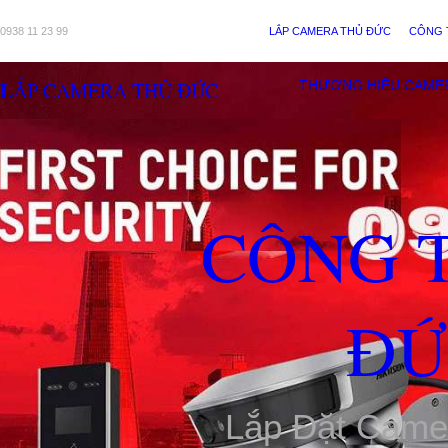
0938 11 23 99
LẮP CAMERA THỦ ĐỨC
CÔNG 
LẮP CAMERA THỦ ĐỨC
THƯƠNG HIỆU CAME
CÔNG 
ĐỨ
Lắp Đặt Came