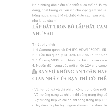
Nhìn những đặc điểm của thiết bị có thể nói là 
dạng, chất lượng và tiện ích cho việc giám sát v
hồng ngoại smart IR và chiết khấu cao, sản phẩm
nha khoa của mình.
LẮP ĐẶT TRỌN BỘ LẮP ĐẶT CA
NHƯ SAU
Thiết bị chính
1. 4 Camera quan sát DH-IPC-HDW1230DT1-S5, 
2. 1 Đầu thu quản lý DH-XVR1A08 và lưu trữ hìn
3. 1 Ổ cứng 500GB ghi hình cho bộ 4 camera với
4. Nguồn điện cung cấp một chiều 12V cho came
💁 BẠN SỢ KHÔNG AN TOÀN HA
GIAN NHÀ CỦA BẠN THÌ CÓ TH
- Vật tư ruột gà và chi phí thi công trong ống ruộ
- Vật tư ống cứng và chi phí thi công trong ống c
- Vật tư ống nẹp và chi phí thi công trong nẹp 15.
- Dây điện dây tín hiệu ngoài khuyến mãi được b