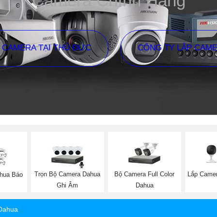
Camera Chính Hãng
P CAMERA TẠI THỦ ĐỨC
CÔNG TY LẮP CAM
Trọn Bộ Camera Dahua
Bộ Camera Full Color
Lắp Camer
hua Báo
Ghi Âm
Dahua
Dahua