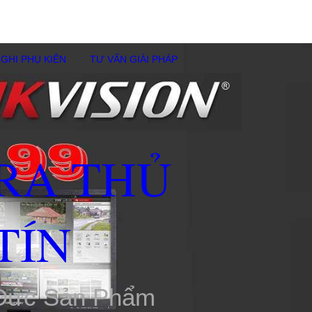
GHI PHỤ KIÊN
TƯ VẤN GIẢI PHÁP
RA THỦ
TÍN
 Đức Sản Phẩm