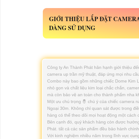
GIỚI THIỆU
LẮP ĐẶT CAMER
DÀNG SỬ DỤNG
Công ty An Thành Phát hân hạnh giới thiệu 
camera up trần mỹ thuật, đáp ứng mọi nhu cầu
Combo này bao gồm những chiếc Dome Kim Loại 
nhỏ gọn và chất liệu kim loại chắc chắn, came
mà còn bảo vệ an toàn cho thành phẩm nha k
Một ưu chú trọng 🤴 chú ý của chiếc camera 
Ngoại 30m. Không chỉ quan sát được trong điề
hàng có thể theo dõi mọi hoạt động một cách ch
Bên cạnh đó, quý khách hàng còn được hưởng 
Phát. tất cả các sản phẩm đều bảo hành chính
Với kinh nghiệm nhiều năm trong lĩnh vực cun