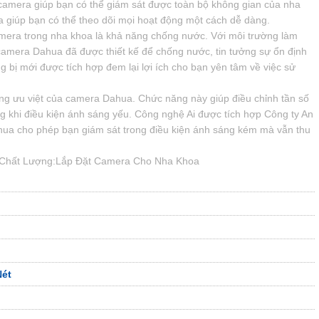
amera giúp bạn có thể giám sát được toàn bộ không gian của nha
a giúp bạn có thể theo dõi mọi hoạt động một cách dễ dàng.
amera trong nha khoa là khả năng chống nước. Với môi trường làm
camera Dahua đã được thiết kế để chống nước, tin tưởng sự ổn định
ang bị mới được tích hợp đem lại lợi ích cho bạn yên tâm về việc sử
ng ưu việt của camera Dahua. Chức năng này giúp điều chỉnh tần số
g khi điều kiện ánh sáng yếu. Công nghệ Ai được tích hợp Công ty An
ua cho phép bạn giám sát trong điều kiện ánh sáng kém mà vẫn thu
Chất Lượng:Lắp Đặt Camera Cho Nha Khoa
ét