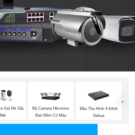
ERA THỦ ĐỨC
a Giá Rẻ Sắc
Bộ Camera Hikvision
Đầu Thu Hình 4 Kênh
Nét
Ban Đêm Có Màu
Dahua