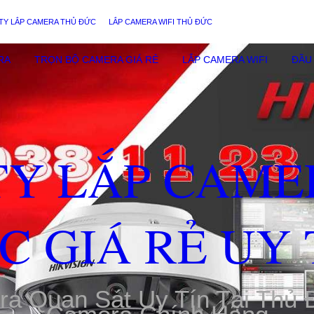
TY LẮP CAMERA THỦ ĐỨC
LẮP CAMERA WIFI THỦ ĐỨC
RA
TRỌN BỘ CAMERA GIÁ RẺ
LẮP CAMERA WIFI
ĐẦU 
TY LẮP CAME
C GIÁ RẺ UY 
ra Quan Sát Uy Tín Tại Thủ