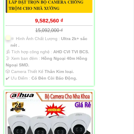
LẮP ĐẶT TRỌN BỘ CAMERA CHỐNG
TRỘM CHO NHÀ XƯỞNG
9,582,560 ₫
15,092,000 ₫
🔆 Hình Ành Chất Lượng :
Ultra 2k+ sắc
nét .
🕉️ Tích hợp công nghệ :
AHD CVI TVI BCS.
🌛 Xem ban đêm :
Hồng Ngoại 40m Hồng
Ngoại SMD.
🎲 Camera Thiết Kế
Thân Kim loại.
️✔️ Ưu Điểm :
Có Ðèn Còi Báo Động.