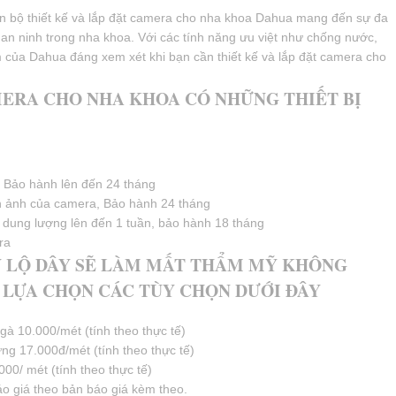
trọn bộ thiết kế và lắp đặt camera cho nha khoa Dahua mang đến sự đa
à an ninh trong nha khoa. Với các tính năng ưu việt như chống nước,
 của Dahua đáng xem xét khi bạn cần thiết kế và lắp đặt camera cho
MERA CHO NHA KHOA CÓ NHỮNG THIẾT BỊ
Bảo hành lên đến 24 tháng
h ảnh của camera, Bảo hành 24 tháng
 dung lượng lên đến 1 tuần, bảo hành 18 tháng
ra
Y LỘ DÂY SẼ LÀM MẤT THẨM MỸ KHÔNG
Ể LỰA CHỌN CÁC TÙY CHỌN DƯỚI ĐÂY
t gà 10.000/mét (tính theo thực tế)
ứng 17.000đ/mét (tính theo thực tế)
000/ mét (tính theo thực tế)
áo giá theo bản báo giá kèm theo.