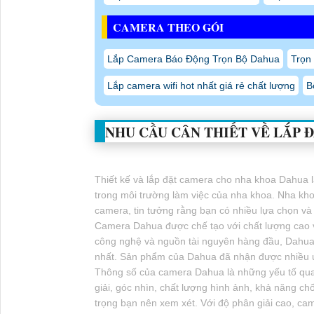
CAMERA THEO GÓI
Lắp Camera Báo Động Trọn Bộ Dahua
Trọn
Lắp camera wifi hot nhất giá rẻ chất lượng
B
NHU CẦU CÂN THIẾT VỀ
LẮP 
Thiết kế và lắp đặt camera cho nha khoa Dahua là
trong môi trường làm việc của nha khoa. Nha k
camera, tin tưởng rằng bạn có nhiều lựa chọn và
Camera Dahua được chế tạo với chất lượng cao v
công nghệ và nguồn tài nguyên hàng đầu, Dahua 
nhất. Sản phẩm của Dahua đã nhận được nhiều ưu đ
Thông số của camera Dahua là những yếu tố quan 
giải, góc nhìn, chất lượng hình ảnh, khả năng c
trọng bạn nên xem xét. Với độ phân giải cao, ca