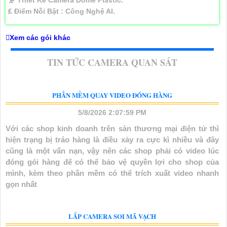
🗜️ Thiết Kế Camera
Dome Plastic.
️₤ Điểm Nỗi Bật :
Công Nghệ AI.
Xem các gói khác
TIN TỨC CAMERA QUAN SÁT