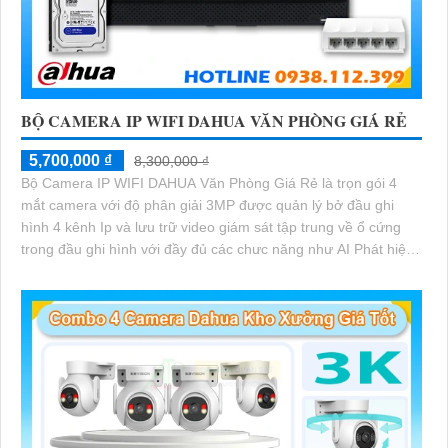
BỘ CAMERA IP WIFI DAHUA VĂN PHÒNG GIÁ RẺ
5,700,000 ₫
8,300,000 ₫
Bộ Camera IP WIFI DAHUA Văn Phòng Giá Rẻ là trọn gói 4
mắt camera với độ phân giải 3MP được quản lý bở đầu ghi
hình 4 kênh Ip và lưu trữ video giám sát tập trung về ổ cứng
trong đầu ghi hình với đầy đủ các chưc năng như AI Phát hiện
chuyển động, đàm thoại âm thanh 2 chiều và giám sát có màu
vào ban đêm