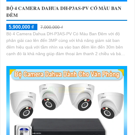
BỘ 4 CAMERA DAHUA DH-P3AS-PV CÓ MÀU BAN
ĐÊM
5,900,000 ₫
7,000,000 ₫
Bộ 4 Camera Dahua DH-P3AS-PV Có Màu Ban Đêm với độ
phân giải cao lên đến 3MP cùng với khả năng giám sát ban
đêm hiệu quả với tầm nhìn xa vào ban đêm lên đến 30m bên
cạnh đó là khả năng giúp đàm thoại âm thanh 2 chiều và báo
động răng de chủ động khi phát hiện xâm nhập