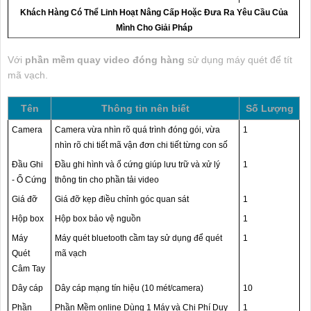
Khách Hàng Có Thể Linh Hoạt Nâng Cấp Hoặc Đưa Ra Yêu Cầu Của
Mình Cho Giải Pháp
Với
phần mềm quay video đóng hàng
sử dụng máy quét để tít
mã vạch.
Tên
Thông tin nên biết
Số Lượng
Camera
Camera vừa nhìn rõ quá trình đóng gói, vừa
1
nhìn rõ chi tiết mã vận đơn chi tiết từng con số
Đầu Ghi
Đầu ghi hình và ổ cứng giúp lưu trữ và xử lý
1
- Ổ Cứng
thông tin cho phần tải video
Giá đỡ
Giá đỡ kẹp điều chỉnh góc quan sát
1
Hộp box
Hộp box bảo vệ nguồn
1
Máy
Máy quét bluetooth cầm tay sử dụng để quét
1
Quét
mã vạch
Câm Tay
Dây cáp
Dây cáp mạng tín hiệu (10 mét/camera)
10
Phần
Phần Mềm online Dùng 1 Máy và Chi Phí Duy
1