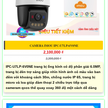
CAMERA IMOU IPC-U7LP-6V0NE
2,100,000 ₫
2,300,000 ₫
IPC-U7LP-6V0NE trang bị ống kính có độ phân giải 6.0MP,
trang bị đèn trợ sáng giúp nhìn hình ảnh có màu vào ban
đêm với khoảng cách 30m, chống nước IP 65, trang bị
micro và loa giúp đàm thoại 2 chiều trực tiếp qua
cameram qcos thể quay xoay 360 độ một cách dễ dàng