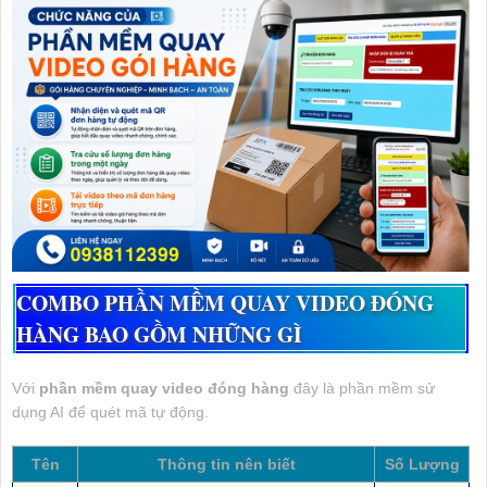
COMBO PHẦN MỀM QUAY VIDEO ĐÓNG
HÀNG BAO GỒM NHỮNG GÌ
Với
phần mềm quay video đóng hàng
đây là phần mềm sử
dụng AI để quét mã tự động.
Tên
Thông tin nên biết
Số Lượng