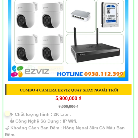
COMBO 4 CAMERA EZVIZ QUAY XOAY NGOÀI TRỜI
5,900,000 ₫
7,000,000 ₫
✨ Chất lượng hình :
2K Lite .
👍 Công Nghệ Sử Dụng :
IP Wifi.
🌙 Khoảng Cách Ban Đêm :
Hồng Ngoại 30m Có Màu Ban
Ðêm.