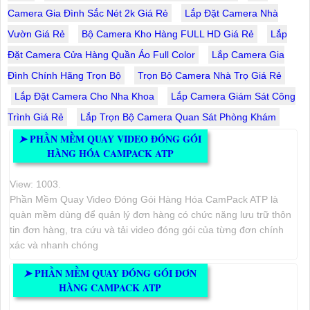
Camera Gia Đình Sắc Nét 2k Giá Rẻ
Lắp Đặt Camera Nhà
Vườn Giá Rẻ
Bộ Camera Kho Hàng FULL HD Giá Rẻ
Lắp
Đặt Camera Cửa Hàng Quần Áo Full Color
Lắp Camera Gia
Đình Chính Hãng Trọn Bộ
Trọn Bộ Camera Nhà Trọ Giá Rẻ
Lắp Đặt Camera Cho Nha Khoa
Lắp Camera Giám Sát Công
Trình Giá Rẻ
Lắp Trọn Bộ Camera Quan Sát Phòng Khám
PHẦN MỀM QUAY VIDEO ĐÓNG GÓI
➤
HÀNG HÓA CAMPACK ATP
View: 1003.
Phần Mềm Quay Video Đóng Gói Hàng Hóa CamPack ATP là
quàn mềm dùng để quản lý đơn hàng có chức năng lưu trữ thôn
tin đơn hàng, tra cứu và tải video đóng gói của từng đơn chính
xác và nhanh chóng
PHẦN MỀM QUAY ĐÓNG GÓI ĐƠN
➤
HÀNG CAMPACK ATP