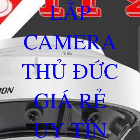
LẮP
CAMERA
THỦ ĐỨC
GIÁ RẺ
UY TÍN