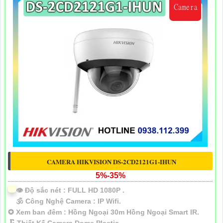
CAMERA HIKVISION DS-2CD2121G1-IHUN
5%-35%
👁 Độ sắc nét :
FULL HD 1080P .
🕉️ Công Nghệ Camera :
IP Wifi.
✪ Xem ban đêm :
Hồng Ngoại 30m Hồng Ngoại Smart IR.