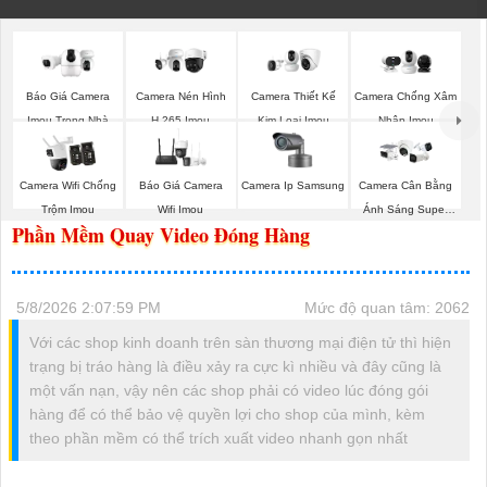
Báo Giá Camera
Camera Nén Hình
Camera Thiết Kế
Camera Chống Xâm
Imou Trong Nhà
H.265 Imou
Kim Loại Imou
Nhập Imou
Camera Ip Samsung
Camera Wifi Chống
Báo Giá Camera
Camera Cân Bằng
Trộm Imou
Wifi Imou
Ánh Sáng Super
Phần Mềm Quay Video Đóng Hàng
Adapt
5/8/2026 2:07:59 PM
Mức độ quan tâm: 2062
Với các shop kinh doanh trên sàn thương mại điện tử thì hiện
trạng bị tráo hàng là điều xảy ra cực kì nhiều và đây cũng là
một vấn nạn, vậy nên các shop phải có video lúc đóng gói
hàng để có thể bảo vệ quyền lợi cho shop của mình, kèm
theo phần mềm có thể trích xuất video nhanh gọn nhất