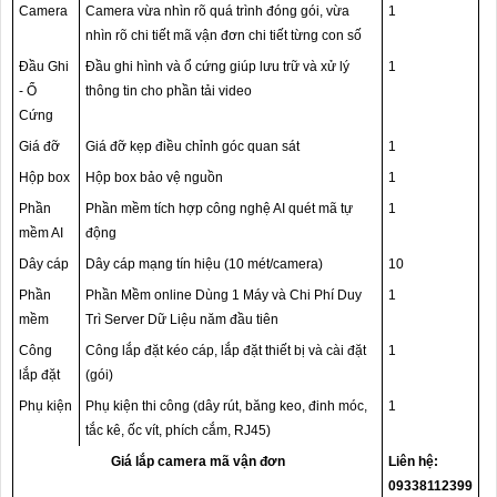
Camera
Camera vừa nhìn rõ quá trình đóng gói, vừa
1
nhìn rõ chi tiết mã vận đơn chi tiết từng con số
Đầu Ghi
Đầu ghi hình và ổ cứng giúp lưu trữ và xử lý
1
- Ổ
thông tin cho phần tải video
Cứng
Giá đỡ
Giá đỡ kẹp điều chỉnh góc quan sát
1
Hộp box
Hộp box bảo vệ nguồn
1
Phần
Phần mềm tích hợp công nghệ AI quét mã tự
1
mềm AI
động
Dây cáp
Dây cáp mạng tín hiệu (10 mét/camera)
10
Phần
Phần Mềm online Dùng 1 Máy và Chi Phí Duy
1
mềm
Trì Server Dữ Liệu năm đầu tiên
Công
Công lắp đặt kéo cáp, lắp đặt thiết bị và cài đặt
1
lắp đặt
(gói)
Phụ kiện
Phụ kiện thi công (dây rút, băng keo, đinh móc,
1
tắc kê, ốc vít, phích cắm, RJ45)
Giá lắp camera mã vận đơn
Liên hệ:
09338112399