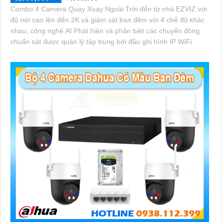
Combo 4 Camera Quay Xoay Ngoài Trời đến từ nhà EZVIZ với
độ nét cao lên đến 2K và giám sát ban đêm với 4 chế độ khác
nhau, công nghệ AI Phát hiện và phân biệt các chuyển động
chuẩn sát được quản lý tập trung bởi đầu ghi hình IP WiFi