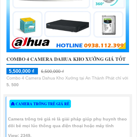
COMBO 4 CAMERA DAHUA KHO XƯỞNG GIÁ TỐT
5,500,000 ₫
6,500,000 ₫
Combo 4 Camera Dahua Kho Xưởng tại An Thành Phát chỉ với
5. 500
👸 CAMERA TRÔNG TRẺ GIÁ RẺ
Camera trông trẻ giá rẻ là giải pháp giúp phụ huynh theo
dõi bé mọi lúc thông qua điện thoại hoặc máy tính
View: 2349.