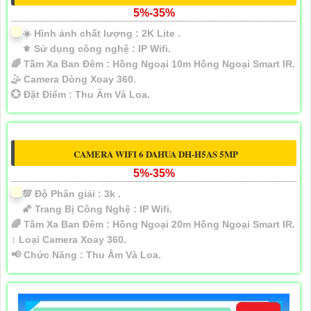
5%-35%
☀️ Hình ảnh chất lượng :
2K Lite .
⚜️ Sử dụng công nghệ :
IP Wifi.
🌈 Tầm Xa Ban Đêm :
Hồng Ngoại 10m Hồng Ngoại Smart IR.
🤹 Camera Dòng
Xoay 360.
️💮 Đặt Điểm :
Thu Âm Và Loa.
CAMERA WIFI 6 DAHUA DH-H5AS 5MP
5%-35%
💯 Độ Phân giải :
3k .
🌠 Trang Bị Công Nghệ :
IP Wifi.
🌈 Tầm Xa Ban Đêm :
Hồng Ngoại 20m Hồng Ngoại Smart IR.
↕️ Loại Camera
Xoay 360.
️📢 Chức Năng :
Thu Âm Và Loa.