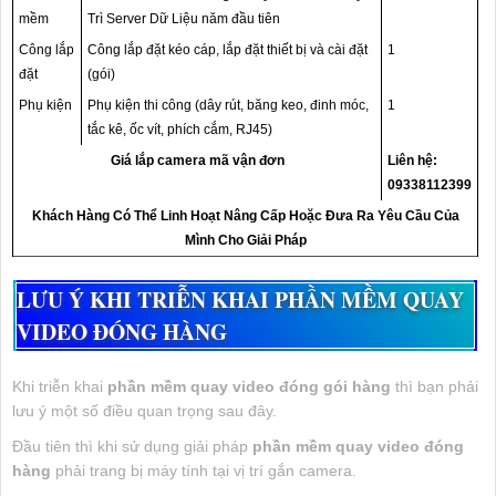
mềm
Trì Server Dữ Liệu năm đầu tiên
Công lắp
Công lắp đặt kéo cáp, lắp đặt thiết bị và cài đặt
1
đặt
(gói)
Phụ kiện
Phụ kiện thi công (dây rút, băng keo, đinh móc,
1
tắc kê, ốc vít, phích cắm, RJ45)
Giá lắp camera mã vận đơn
Liên hệ:
09338112399
Khách Hàng Có Thể Linh Hoạt Nâng Cấp Hoặc Đưa Ra Yêu Cầu Của
Mình Cho Giải Pháp
LƯU Ý KHI TRIỄN KHAI PHẦN MỀM QUAY
VIDEO ĐÓNG HÀNG
Khi triễn khai
phần mềm quay video đóng gói hàng
thì bạn phải
lưu ý một số điều quan trọng sau đây.
Đầu tiên thì khi sử dụng giải pháp
phần mềm quay video đóng
hàng
phải trang bị máy tính tại vị trí gắn camera.