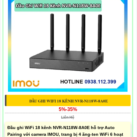
ĐẦU GHI WIFI 18 KÊNH NVR-N118W-8A0E
5%-35%
Liên Hệ
Đầu ghi WiFi 18 kênh NVR-N118W-8A0E hỗ trợ Auto
Pairing với camera IMOU, trang bị 4 ăng-ten WiFi 6 hoạt