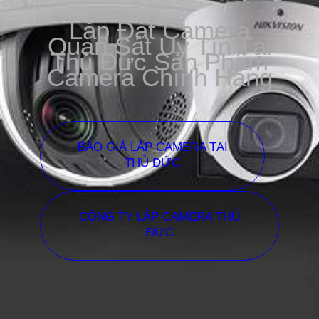
Lắp Đặt Camera
Quan Sát Uy Tín Tại
Thủ Đức Sản Phẩm
Camera Chính Hãng
BÁO GIÁ LẮP CAMERA TẠI
THỦ ĐỨC
CÔNG TY LẮP CAMERA THỦ
ĐỨC