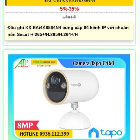
ĐẦU GHI KX-EAI4K8864N4
5%-35%
Liên Hệ
Đầu ghi KX-EAi4K8864N4 cung cấp 64 kênh IP với chuẩn
nén Smart H.265+/H.265/H.264+/H