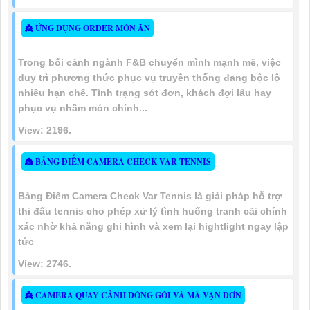
👸 ỨNG DỤNG ORDER MÓN ĂN
Trong bối cảnh ngành F&B chuyển mình mạnh mẽ, việc
duy trì phương thức phục vụ truyền thống đang bộc lộ
nhiều hạn chế. Tình trạng sót đơn, khách đợi lâu hay
phục vụ nhầm món chính...
View: 2196.
👸 BẢNG ĐIỂM CAMERA CHECK VAR TENNIS
Bảng Điểm Camera Check Var Tennis là giải pháp hỗ trợ
thi đấu tennis cho phép xử lý tình huống tranh cãi chính
xác nhờ khả năng ghi hình và xem lại hightlight ngay lập
tức
View: 2746.
👸 CAMERA QUAY CẢNH ĐÓNG GÓI VÀ MÃ VẬN ĐƠN