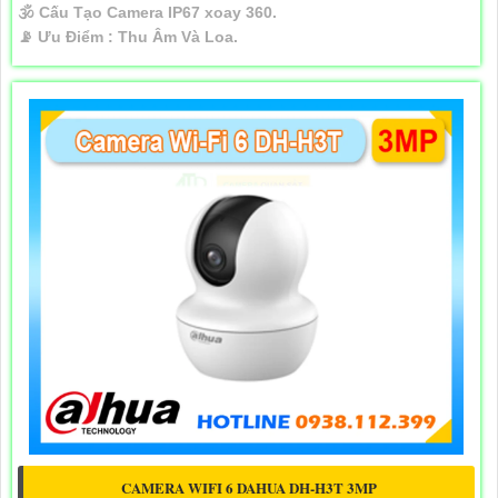
🕉️ Cấu Tạo Camera
IP67 xoay 360.
️📡 Ưu Điểm :
Thu Âm Và Loa.
CAMERA WIFI 6 DAHUA DH-H3T 3MP