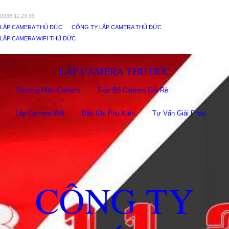
0938 11 23 99
LẮP CAMERA THỦ ĐỨC
CÔNG TY LẮP CAMERA THỦ ĐỨC
LẮP CAMERA WIFI THỦ ĐỨC
LẮP CAMERA THỦ ĐỨC
Thương Hiệu Camera
Trọn Bộ Camera Giá Rẻ
Lắp Camera Wifi
Đầu Ghi Phụ Kiên
Tư Vấn Giải Pháp
CÔNG TY