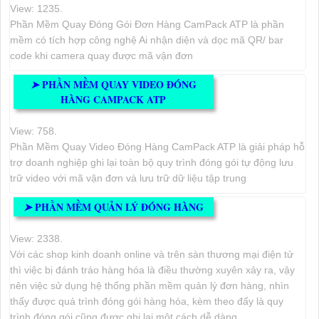
View: 1235.
Phần Mềm Quay Đóng Gói Đơn Hàng CamPack ATP là phần
mềm có tích hợp công nghệ Ai nhận diện và dọc mã QR/ bar
code khi camera quay được mã vận đơn
PHẦN MỀM QUAY VIDEO ĐÓNG
➤
HÀNG CAMPACK ATP
View: 758.
Phần Mềm Quay Video Đóng Hàng CamPack ATP là giải pháp hỗ
trợ doanh nghiệp ghi lại toàn bộ quy trình đóng gói tự động lưu
trữ video với mã vận đơn và lưu trữ dữ liệu tập trung
PHẦN MỀM QUẢN LÝ ĐÓNG HÀNG
➤
View: 2338.
Với các shop kinh doanh online và trên sàn thương mại điện tử
thì việc bị đánh tráo hàng hóa là điều thường xuyên xảy ra, vậy
nên việc sử dụng hệ thống phần mềm quản lý đơn hàng, nhìn
thấy được quá trình đóng gói hàng hóa, kèm theo đấy là quy
trình đóng gói cũng được ghi lại một cách dễ dàng