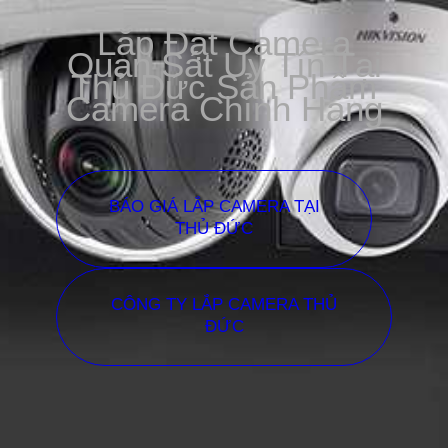
Lắp Đặt Camera
Quan Sát Uy Tín Tại
Thủ Đức Sản Phẩm
Camera Chính Hãng
BÁO GIÁ LẮP CAMERA TẠI
THỦ ĐỨC
CÔNG TY LẮP CAMERA THỦ
ĐỨC