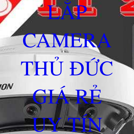
LẮP
CAMERA
THỦ ĐỨC
GIÁ RẺ
UY TÍN