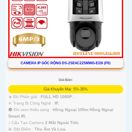
CAMERA IP GÓC RỘNG DS-2SE4C225MWG-E/26 (F0)
Giá Bán:
Giá Khuyến Mại: 5%-35%
☀️ Độ Phân giải :
FULL HD 1080P .
✳️ Trang Bị Công Nghệ :
IP.
🌚 Khi xem thiếu sáng :
Hồng Ngoại 100m Hồng Ngoại
Smart IR.
↕️ Cấu Tạo Camera
2 Mắt Ngoài Trời.
️💫 Đặt Điểm :
Thu Âm Và Loa.