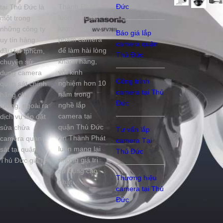
Thành Phát
Đức
tại Thủ Đức là
luôn lấy chất
một trong
lượng sản
những công ty
Báo giá lắp
phẩm camera
uy tín hàng
camera quận
để làm hài lòng
đầu tại tphcm,
Thủ Đức
khách hàng,
chuyên sử
với kinh
dụng camera
Công trình
nghiệm hơn 10
quan sát chính
camera tại Thủ
năm trong
hãng chất
Đức
nghề lắp
lượng, ngoài ra
camera tại
dịch vụ lắp đặt
quận Thủ Đức
sửa chửa
Tư vấn lắp
An Thành Phát
camera quan
camera Tại
luôn mang lại
sát tại quận
Thủ Đức
những giá trị
Thủ Đức giá rẻ
sử dụng cao
Thương hiệu
nhất.
camera tại Thủ
Đức