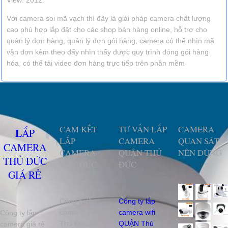
View: 2012.
Với camera soi mã vạch thì đây là giải pháp camera chất lượng
cao phù hợp lắp đặt cho các shop bán hàng online, hỗ trợ cho
quản lý đơn hàng, quản lý đơn gói hàng, camera có thể nhìn mã
vận đơn kèm theo đấy nhìn thấy được quy trình đóng gói hàng
hóa, có thể tải video đơn hàng trực tiếp trên phần mềm
CAM KẾT
TƯ VẤN LẮP
CAMERA
LẮP
LẮP
CAMERA
QUAN SÁT
CAMERA
CAMERA
QUẬN THỦ
NÊN DÙNG
THỦ ĐỨC
THỦ ĐỨC
ĐỨC
GIÁ RẺ
Công ty lắp
Công ty lắp
camera quận
camera wifi
Công ty lắp
Thủ Đức An
QUẬN Thủ
camera giá rẻ