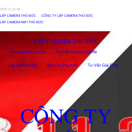
0938 11 23 99
LẮP CAMERA THỦ ĐỨC
CÔNG TY LẮP CAMERA THỦ ĐỨC
LẮP CAMERA WIFI THỦ ĐỨC
LẮP CAMERA THỦ ĐỨC
Thương Hiệu Camera
Trọn Bộ Camera Giá Rẻ
Lắp Camera Wifi
Đầu Ghi Phụ Kiên
Tư Vấn Giải Pháp
CÔNG TY