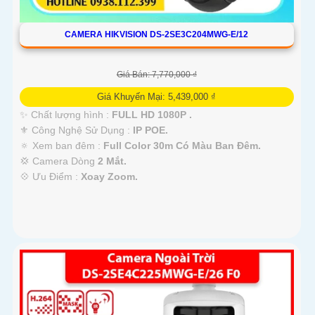
CAMERA HIKVISION DS-2SE3C204MWG-E/12
Giá Bán: 7,770,000 ₫
Giá Khuyến Mại: 5,439,000 ₫
✨ Chất lượng hình :
FULL HD 1080P .
⚜️ Công Nghệ Sử Dụng :
IP POE.
🔅 Xem ban đêm :
Full Color 30m Có Màu Ban Ðêm.
💢 Camera Dòng
2 Mắt.
️💠 Ưu Điểm :
Xoay Zoom.