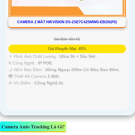
CAMERA 2 MẮT HIKVISION DS-2SE7C425MWG-EB/26(F0)
Giá Bán: liên hệ
Giá Khuyến Mại: 45%
🔅 Hình Ành Chất Lượng :
Ultra 3k + Sắc Nét .
®️ Công Nghệ :
IP POE.
🌙 Nhìn Ban Đêm :
Hồng Ngoại 200m Có Màu Ban Ðêm.
🐉️ Thiết Kế Camera
2 Mắt.
️☣️ Ưu Điểm :
Công Nghệ AI.
Camera Auto Tracking Là Gì?