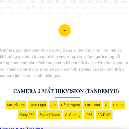
tiếng tích hợp nhiều tính năng thông minh như cảnh báo khi phát hiện
sự chuyển động đột ngột, gửi tin nhắn cảnh báo, sáng đèn ban đêm
khi phát hiện và ghi hình vào thẻ nhớ, ... giúp bạn có thể yên tâm hơn
về việc đảm bảo an ninh cho mọi không gian của bạn.
Camera góc quan sát 95 độ được trang bị len ống kính nhỏ nên có
khả năng ghi hình bao quát khu vực rộng lớn, giúp người dùng dễ
dàng quan sát toàn cảnh mà không bỏ sót bất kỳ chi tiết nào. Ngoài ra
với chiếc camera góc rộng sẽ giúp giảm thiểu việc cần lắp đặt nhiều
camera tiết kiệm chi phí hiệu quả.
CAMERA 2 MẮT HIKVISION (TANDEMVU)
Mic Và Loa
Dual Light
78°
Hồng Ngoại
Full Color
AI
CMOS
'
Xoay 360
Speed Dome
AI Coding
IP66
3D DNR