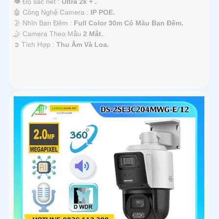
👁 Độ sắc nét :
Ultra 2k + .
🤖️ Công Nghệ Camera :
IP POE.
🌛 Nhìn Ban Đêm :
Full Color 30m Có Màu Ban Ðêm.
🤹 Camera Theo Mẫu
2 Mắt.
️➲ Tích Hợp :
Thu Âm Và Loa.