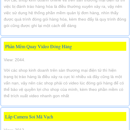
Với các shop kinh doanh online và trên sàn thương mại điện tử thì
việc bị đánh tráo hàng hóa là điều thường xuyên xảy ra, vậy nên
việc sử dụng hệ thống phần mềm quản lý đơn hàng, nhìn thấy
được quá trình đóng gói hàng hóa, kèm theo đấy là quy trình đóng
gói cũng được ghi lại một cách dễ dàng
Phần Mềm Quay Video Đóng Hàng
View: 2044.
Với các shop kinh doanh trên sàn thương mại điện tử thì hiện
trạng bị tráo hàng là điều xảy ra cực kì nhiều và đây cũng là một
vấn nạn, vậy nên các shop phải có video lúc đóng gói hàng để có
thể bảo vệ quyền lợi cho shop của mình, kèm theo phần mềm có
thể trích xuất video nhanh gọn nhất
Lắp Camera Soi Mã Vạch