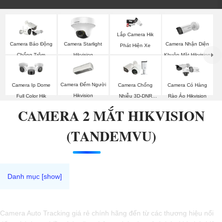
Lắp Camera Hik
Camera Nhận Diện
Camera Báo Động
Camera Starlight
Phát Hiện Xe
Khuôn Mặt Hikvision
Chống Trộm
Hikvision
Hikvision
Camera Đếm Người
Camera Ip Dome
Camera Chống
Camera Có Hàng
Hikvision
Full Color Hik
Nhiễu 3D-DNR
Rào Ảo Hikvision
Dahua
CAMERA 2 MẮT HIKVISION
(TANDEMVU)
Camera Auto Tracking giá rẻ chính hãng đến từ các thương hiệu nổi