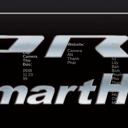
Liên
Website:
Địa
Hệ
Chỉ:
Camera
Lắp
AN
Camera
Thành
51
Thủ
Phát
Lũy
Đức:
Bán
0938
Bích,
11 23
Phường
99
Phú
Thạnh,
Thành
phố
Hồ
Chí
Minh