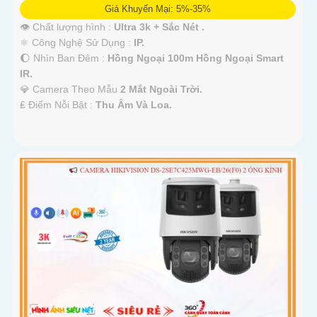
Giá Khuyến Mại: 5%-35%
👁 Chất lượng hình :
Ultra 3k + Sắc Nét .
⚛️ Công Nghệ Sử Dụng :
IP.
🌔 Nhìn Ban Đêm :
Hồng Ngoại 100m Hồng Ngoại Smart
IR.
💎 Camera Theo Mẫu
2 Mắt Ngoài Trời.
️₤ Điểm Nỗi Bật :
Thu Âm Và Loa.