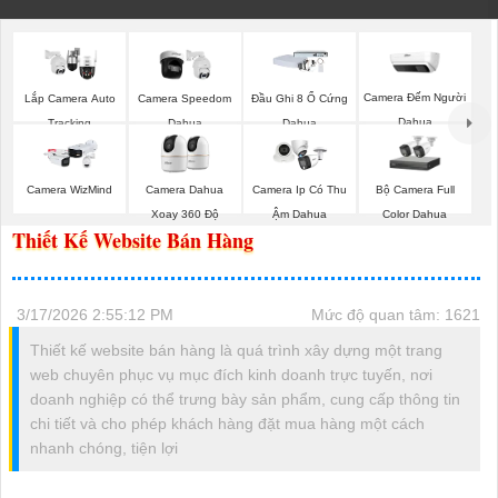
Camera Đếm Người
Lắp Camera Auto
Camera Speedom
Đầu Ghi 8 Ổ Cứng
Dahua
Tracking
Dahua
Dahua
Bộ Camera Full
Camera WizMind
Camera Dahua
Camera Ip Có Thu
Color Dahua
Xoay 360 Độ
Ậm Dahua
Thiết Kế Website Bán Hàng
3/17/2026 2:55:12 PM
Mức độ quan tâm: 1621
Thiết kế website bán hàng là quá trình xây dựng một trang
web chuyên phục vụ mục đích kinh doanh trực tuyến, nơi
doanh nghiệp có thể trưng bày sản phẩm, cung cấp thông tin
chi tiết và cho phép khách hàng đặt mua hàng một cách
nhanh chóng, tiện lợi