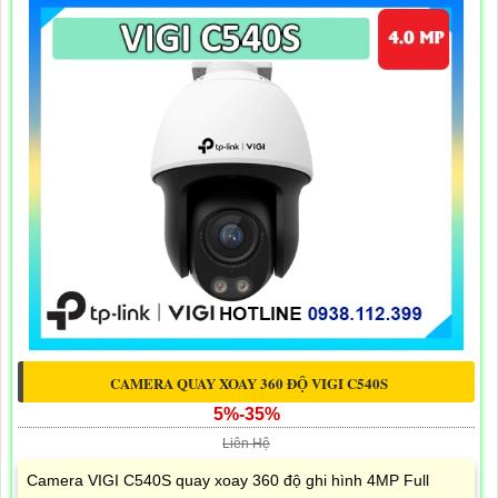
CAMERA QUAY XOAY 360 ĐỘ VIGI C540S
5%-35%
Liên Hệ
Camera VIGI C540S quay xoay 360 độ ghi hình 4MP Full