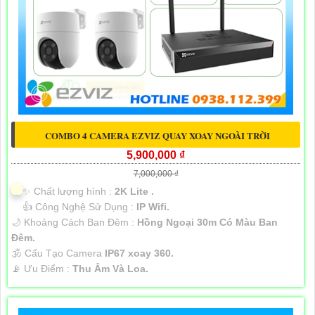
COMBO 4 CAMERA EZVIZ QUAY XOAY NGOÀI TRỜI
5,900,000 ₫
7,000,000 ₫
✨ Chất lượng hình :
2K Lite .
👍 Công Nghệ Sử Dụng :
IP Wifi.
🌙 Khoảng Cách Ban Đêm :
Hồng Ngoại 30m Có Màu Ban
Ðêm.
🕉️ Cấu Tạo Camera
IP67 xoay 360.
️📡 Ưu Điểm :
Thu Âm Và Loa.