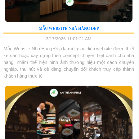
MẪU WEBSITE NHÀ HÀNG ĐẸP
3/17/2026 11:01:21 AM
Mẫu Website Nhà Hàng Đẹp là một giao diện website được thiết
kế sẵn hoặc xây dựng theo concept chuyên biệt dành cho nhà
hàng, nhằm thể hiện hình ảnh thương hiệu một cách chuyên
nghiệp, thu hút và dễ dàng chuyển đổi khách truy cập thành
khách hàng thực tế