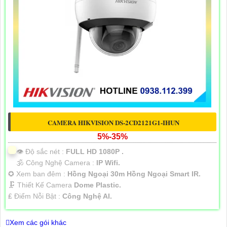
CAMERA HIKVISION DS-2CD2121G1-IHUN
5%-35%
👁 Độ sắc nét :
FULL HD 1080P .
🕉️ Công Nghệ Camera :
IP Wifi.
✪ Xem ban đêm :
Hồng Ngoại 30m Hồng Ngoại Smart IR.
🗜️ Thiết Kế Camera
Dome Plastic.
️₤ Điểm Nỗi Bật :
Công Nghệ AI.
Xem các gói khác