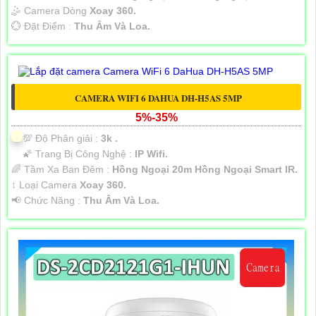
🤹 Camera Dòng
Xoay 360.
️💮 Đặt Điểm :
Thu Âm Và Loa.
CAMERA WIFI 6 DAHUA DH-H5AS 5MP
5%-35%
💯 Độ Phân giải :
3k .
🌠 Trang Bị Công Nghệ :
IP Wifi.
🌈 Tầm Xa Ban Đêm :
Hồng Ngoại 20m Hồng Ngoại Smart IR.
↕️ Loại Camera
Xoay 360.
️📢 Chức Năng :
Thu Âm Và Loa.