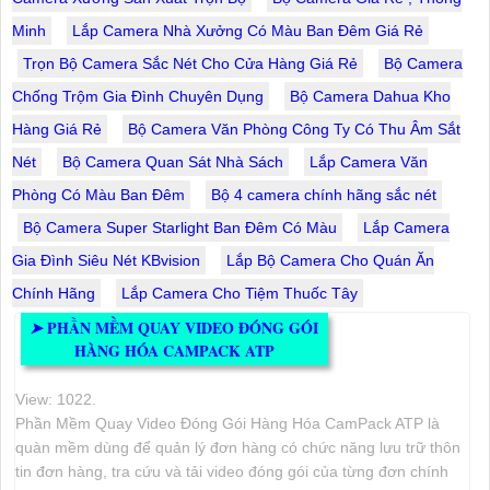
Minh
Lắp Camera Nhà Xưởng Có Màu Ban Đêm Giá Rẻ
Trọn Bộ Camera Sắc Nét Cho Cửa Hàng Giá Rẻ
Bộ Camera
Chống Trộm Gia Đình Chuyên Dụng
Bộ Camera Dahua Kho
Hàng Giá Rẻ
Bộ Camera Văn Phòng Công Ty Có Thu Âm Sắt
Nét
Bộ Camera Quan Sát Nhà Sách
Lắp Camera Văn
Phòng Có Màu Ban Đêm
Bộ 4 camera chính hãng sắc nét
Bộ Camera Super Starlight Ban Đêm Có Màu
Lắp Camera
Gia Đình Siêu Nét KBvision
Lắp Bộ Camera Cho Quán Ăn
Chính Hãng
Lắp Camera Cho Tiệm Thuốc Tây
PHẦN MỀM QUAY VIDEO ĐÓNG GÓI
➤
HÀNG HÓA CAMPACK ATP
View: 1022.
Phần Mềm Quay Video Đóng Gói Hàng Hóa CamPack ATP là
quàn mềm dùng để quản lý đơn hàng có chức năng lưu trữ thôn
tin đơn hàng, tra cứu và tải video đóng gói của từng đơn chính