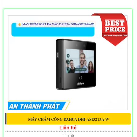
MÁY CHẤM CÔNG DAHUA DHI-ASI3213A-W
Liên hệ
Liên hệ