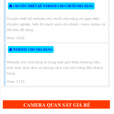
👸 CHUYÊN THIẾT KẾ WEBSITE CHO CHUỖI NHÀ HÀNG
Chuyên thiết kế website cho chuỗi nhà hàng với giao diện
chuyên nghiệp, hiển thị danh sách chi nhánh, menu online và
đặt bàn dễ dàng
View: 1542.
👸 WEBSITE CHO NHÀ HÀNG
Website cho nhà hàng là trang web giới thiệu thương hiệu,
hình ảnh, thực đơn và phong cách của nhà hàng đến khách
hàng
View: 1713.
CAMERA QUAN SÁT GIÁ RẺ