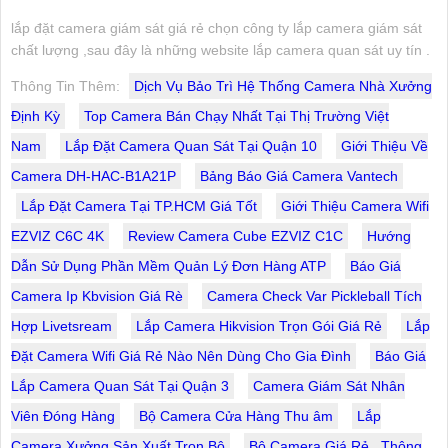
lắp đặt camera giám sát giá rẻ chọn công ty lắp camera giám sát
chất lượng ,sau đây là những website lắp camera quan sát uy tín .
Thông Tin Thêm:
Dịch Vụ Bảo Trì Hệ Thống Camera Nhà Xưởng
Định Kỳ
Top Camera Bán Chạy Nhất Tại Thị Trường Việt
Nam
Lắp Đặt Camera Quan Sát Tại Quận 10
Giới Thiệu Về
Camera DH-HAC-B1A21P
Bảng Báo Giá Camera Vantech
Lắp Đặt Camera Tại TP.HCM Giá Tốt
Giới Thiệu Camera Wifi
EZVIZ C6C 4K
Review Camera Cube EZVIZ C1C
Hướng
Dẫn Sử Dụng Phần Mềm Quản Lý Đơn Hàng ATP
Báo Giá
Camera Ip Kbvision Giá Rè
Camera Check Var Pickleball Tích
Hợp Livetsream
Lắp Camera Hikvision Trọn Gói Giá Rẻ
Lắp
Đặt Camera Wifi Giá Rẻ Nào Nên Dùng Cho Gia Đình
Báo Giá
Lắp Camera Quan Sát Tại Quận 3
Camera Giám Sát Nhân
Viên Đóng Hàng
Bộ Camera Cửa Hàng Thu âm
Lắp
Camera Xưởng Sản Xuất Trọn Bộ
Bộ Camera Giá Rẻ , Thông