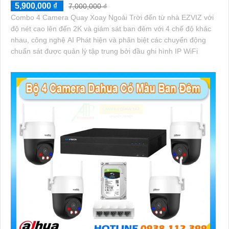
5,900,000 ₫
7,000,000 ₫
Combo 4 Camera Quay Xoay Ngoài Trời đến từ nhà EZVIZ với
độ nét cao lên đến 2K và giám sát ban đêm với 4 chế độ khác
nhau, công nghệ AI Phát hiện và phân biệt các chuyển động
chuẩn sát được quản lý tập trung bởi đầu ghi hình IP WiFi