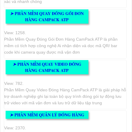
xác và nhanh chóng
PHẦN MỀM QUAY ĐÓNG GÓI ĐƠN
➤
HÀNG CAMPACK ATP
View: 1258.
Phần Mềm Quay Đóng Gói Đơn Hàng CamPack ATP là phần
mềm có tích hợp công nghệ Ai nhận diện và dọc mã QR/ bar
code khi camera quay được mã vận đơn
PHẦN MỀM QUAY VIDEO ĐÓNG
➤
HÀNG CAMPACK ATP
View: 782.
Phần Mềm Quay Video Đóng Hàng CamPack ATP là giải pháp hỗ
trợ doanh nghiệp ghi lại toàn bộ quy trình đóng gói tự động lưu
trữ video với mã vận đơn và lưu trữ dữ liệu tập trung
PHẦN MỀM QUẢN LÝ ĐÓNG HÀNG
➤
View: 2370.