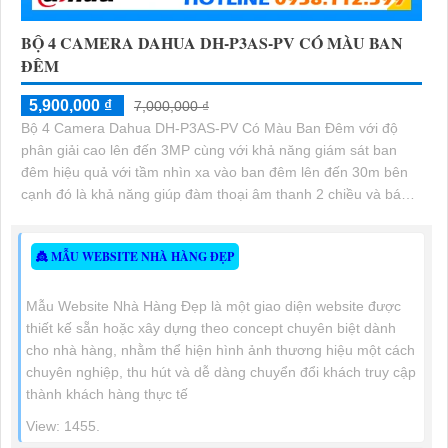
BỘ 4 CAMERA DAHUA DH-P3AS-PV CÓ MÀU BAN
ĐÊM
5,900,000 ₫
7,000,000 ₫
Bộ 4 Camera Dahua DH-P3AS-PV Có Màu Ban Đêm với độ
phân giải cao lên đến 3MP cùng với khả năng giám sát ban
đêm hiệu quả với tầm nhìn xa vào ban đêm lên đến 30m bên
cạnh đó là khả năng giúp đàm thoại âm thanh 2 chiều và báo
động răng de chủ động khi phát hiện xâm nhập
👸 MẪU WEBSITE NHÀ HÀNG ĐẸP
Mẫu Website Nhà Hàng Đẹp là một giao diện website được
thiết kế sẵn hoặc xây dựng theo concept chuyên biệt dành
cho nhà hàng, nhằm thể hiện hình ảnh thương hiệu một cách
chuyên nghiệp, thu hút và dễ dàng chuyển đổi khách truy cập
thành khách hàng thực tế
View: 1455.