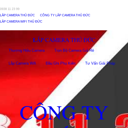
0938 11 23 99
LẮP CAMERA THỦ ĐỨC
CÔNG TY LẮP CAMERA THỦ ĐỨC
LẮP CAMERA WIFI THỦ ĐỨC
LẮP CAMERA THỦ ĐỨC
Thương Hiệu Camera
Trọn Bộ Camera Giá Rẻ
Lắp Camera Wifi
Đầu Ghi Phụ Kiên
Tư Vấn Giải Pháp
CÔNG TY