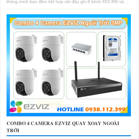
thông minh ban đêm kết hợp với đầu ghi 8 kênh X5S 8W và ổ
cứng 500GB giúp lưu trũ dữ liệu lâu dài
COMBO 4 CAMERA EZVIZ QUAY XOAY NGOÀI
TRỜI