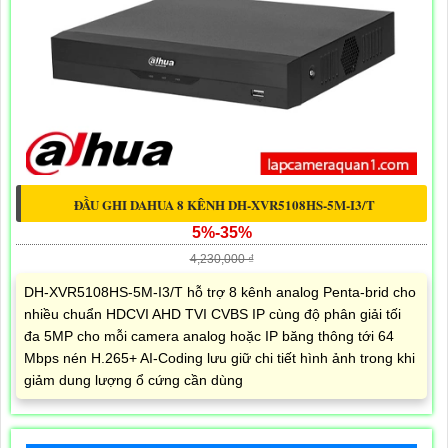
ĐẦU GHI DAHUA 8 KÊNH DH-XVR5108HS-5M-I3/T
5%-35%
4,230,000 ₫
DH-XVR5108HS-5M-I3/T hỗ trợ 8 kênh analog Penta-brid cho
nhiều chuẩn HDCVI AHD TVI CVBS IP cùng độ phân giải tối
đa 5MP cho mỗi camera analog hoặc IP băng thông tới 64
Mbps nén H.265+ AI-Coding lưu giữ chi tiết hình ảnh trong khi
giảm dung lượng ổ cứng cần dùng