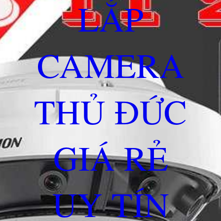
LẮP
CAMERA
THỦ ĐỨC
GIÁ RẺ
UY TÍN