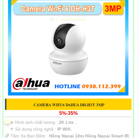
CAMERA WIFI 6 DAHUA DH-H3T 3MP
5%-35%
☀️ Hình ảnh chất lượng :
2K Lite .
⚜️ Sử dụng công nghệ :
IP Wifi.
🌈 Tầm Xa Ban Đêm :
Hồng Ngoại 10m Hồng Ngoại Smart IR.