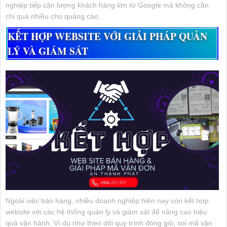
nghiệp tiếp cận lượng khách hàng lớn từ Google mà không cần
chi quá nhiều cho quảng cáo.
KẾT HỢP WEBSITE VỚI GIẢI PHÁP QUẢN
LÝ VÀ GIÁM SÁT
Ngoài việc bán hàng, nhiều doanh nghiệp hiện nay còn kết hợp
website với các hệ thống quản lý và giám sát để nâng cao hiệu
quả vận hành. Ví dụ như theo dõi quy trình đóng gói, soi mã vận