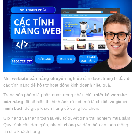
Một
website bán hàng chuyên nghiệp
cần được trang bị đầy đủ
các tính năng để hỗ trợ hoạt động kinh doanh hiệu quả.
Trang sản phẩm là phần quan trọng nhất. Một
thiết kế website
bán hàng
tốt sẽ hiển thị hình ảnh rõ nét, mô tả chi tiết và giá cả
minh bạch để giúp khách hàng dễ dàng lựa chọn.
Giỏ hàng và thanh toán là yếu tố quyết định trải nghiệm mua sắm.
Quy trình cần đơn giản, nhanh chóng và đảm bảo an toàn thông
tin cho khách hàng.