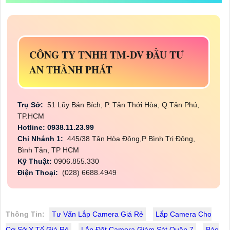
CÔNG TY TNHH TM-DV ĐẦU TƯ
AN THÀNH PHÁT
Trụ Sở:
51 Lũy Bán Bích, P. Tân Thới Hòa, Q.Tân Phú,
TP.HCM
Hotline: 0938.11.23.99
Chi Nhánh 1:
445/38 Tân Hòa Đông,P Bình Trị Đông,
Bình Tân, TP HCM
Kỹ Thuật:
0906.855.330
Điện Thoại:
(028) 6688.4949
Thông Tin:
Tư Vấn Lắp Camera Giá Rẻ
Lắp Camera Cho
Cơ Sở Y Tế Giá Rẻ
Lắp Đặt Camera Giám Sát Quận 7
Báo