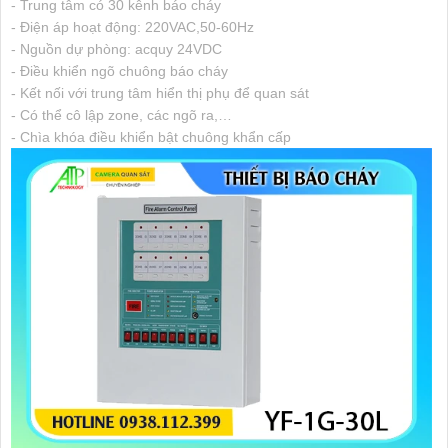
- Trung tâm có 30 kênh báo cháy
- Điện áp hoạt động: 220VAC,50-60Hz
- Nguồn dự phòng: acquy 24VDC
- Điều khiển ngõ chuông báo cháy
- Kết nối với trung tâm hiển thị phụ để quan sát
- Có thể cô lập zone, các ngõ ra,…
- Chìa khóa điều khiển bật chuông khẩn cấp