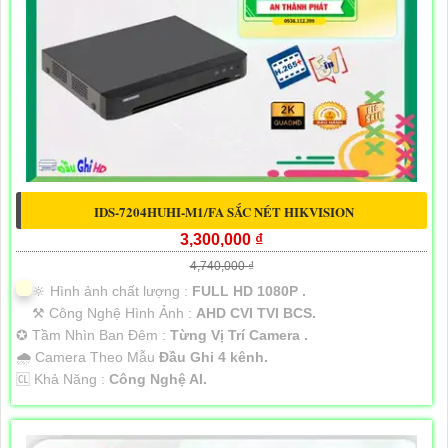
IDS-7204HUHI-M1/FA SẮC NÉT HIKVISION
3,300,000 ₫
4,740,000 ₫
🔆 Hình ảnh chất lượng :
FULL HD 1080P .
⚒ Công Nghệ Hình Ảnh :
AHD CVI TVI BCS.
✪ Tầm Nhìn Ban Đêm :
Từng Vị Trí Camera .
🌧️ Camera Theo Mẫu
Đầu Ghi 4 kênh.
️🆑 Khả Năng :
Công Nghệ AI.