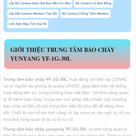
Lắp Bộ Camera Giám Sát Ban Đêm Có Màu
Bộ Camera Có Báo Đông
Lắp Đặt Camera Hikvision Trọn Bộ
Bộ Camera Chống Trộm Hikvision
Linh Kiện Máy Tính Giá Rẻ
GIỚI THIỆU TRUNG TÂM BÁO CHÁY
YUNYANG YF-1G-30L
Trung tâm báo cháy YF-1G-30L
hoạt động với điện áp 220VAC
và có nguồn dự phòng từ acquy 24VDC, giúp đảm bảo hệ thống
hoạt động liên tục trong trường hợp mất điện. Với khả năng quản
lý 30 kênh báo cháy, trung tâm cho phép điều khiển ngõ chuông
báo cháy và kết nối với trung tâm hiển thị phụ để dễ dàng theo
dõi. Thiết bị còn hỗ trợ tính năng cô lập zone và các ngõ ra, tối ưu
hóa khả năng quản lý và xử lý sự cố.
Trung tâm báo cháy yunyang YF-1G-30L
có khả năng quản lý
đến 30 kênh báo cháy, phù hợp với các hệ thống lớn. Thiết bị hoạt