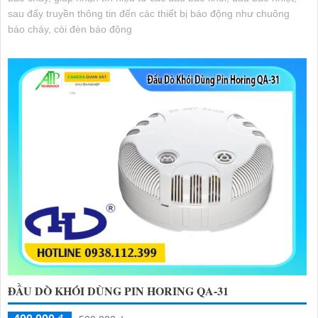
sau đấy truyền thông tin đến các thiết bị báo động như chuông
báo cháy, còi đèn báo động
ĐẦU DÒ KHÓI DÙNG PIN HORING QA-31