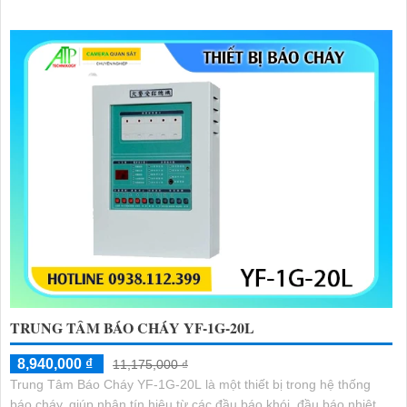
tâm hiển thị phụ
TRUNG TÂM BÁO CHÁY YF-1G-20L
8,940,000 ₫
11,175,000 ₫
Trung Tâm Báo Cháy YF-1G-20L là một thiết bị trong hệ thống
báo cháy, giúp nhận tín hiệu từ các đầu báo khói, đầu báo nhiệt,