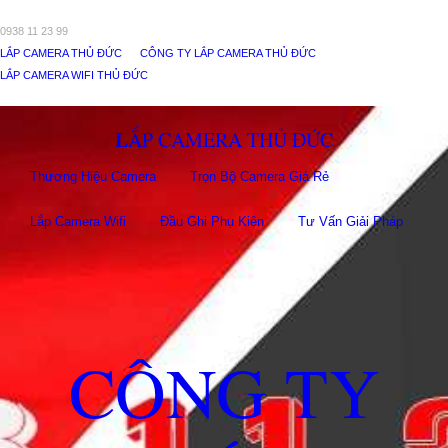
0938 11 23 99
LẮP CAMERA THỦ ĐỨC
CÔNG TY LẮP CAMERA THỦ ĐỨC
LẮP CAMERA WIFI THỦ ĐỨC
LẮP CAMERA THỦ ĐỨC
Thương Hiệu Camera
Trọn Bộ Camera Giá Rẻ
Lắp Camera Wifi
Đầu Ghi Phụ Kiên
Tư Vấn Giải Pháp
CÔNG TY