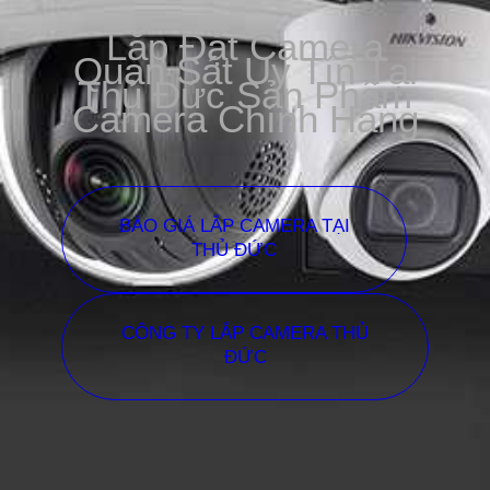
Lắp Đặt Camera
Quan Sát Uy Tín Tại
Thủ Đức Sản Phẩm
Camera Chính Hãng
BÁO GIÁ LẮP CAMERA TẠI
THỦ ĐỨC
CÔNG TY LẮP CAMERA THỦ
ĐỨC