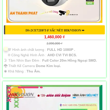
DS-2CE72DFT-F SẮC NÉT HIKVISION ➠
1,460,000 ₫
2,090,000 ₫
💯 Hình ảnh chất lượng :
FULL HD 1080P .
®️ Công Nghệ Hình Ảnh :
AHD CVI TVI BCS.
🌛 Tầm Nhìn Ban Đêm :
Full Color 20m Hồng Ngoại SMD.
🐉️ Thiết Kế Camera
Dome Kim loại.
️♚ Khả Năng :
Thu Âm.