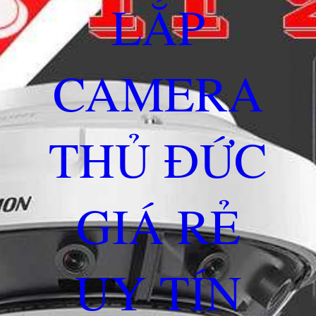
LẮP
CAMERA
THỦ ĐỨC
GIÁ RẺ
UY TÍN