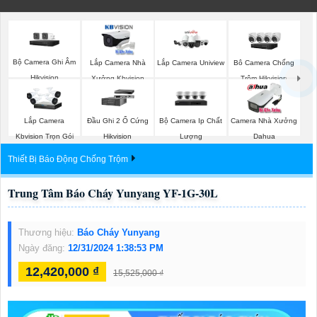
Bộ Camera Ghi Âm
Lắp Camera Nhà
Lắp Camera Uniview
Bô Camera Chống
Hikvision
Xưởng Kbvision
Trộm Hikvision
Bộ Camera Ip Chất
Lắp Camera
Đầu Ghi 2 Ổ Cứng
Camera Nhà Xưởng
Lượng
Kbvision Trọn Gói
Hikvision
Dahua
Thiết Bị Báo Động Chống Trộm
Trung Tâm Báo Cháy Yunyang YF-1G-30L
Thương hiệu:
Báo Cháy Yunyang
Ngày đăng:
12/31/2024 1:38:53 PM
12,420,000 ₫
15,525,000 ₫