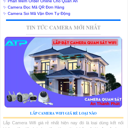
✨ Phần Mềm Order Online Cho Quán Ăn
✨ Camera Đọc Mã QR Đơn Hàng
✨ Camera Soi Mã Vận Đơn Tự Động
TIN TỨC CAMERA MỚI NHẤT
LẮP CAMERA WIFI GIÁ RẺ LOẠI NÀO
Lắp Camera Wifi giá rẻ nhất hiện nay đó là loại dùng kết nối