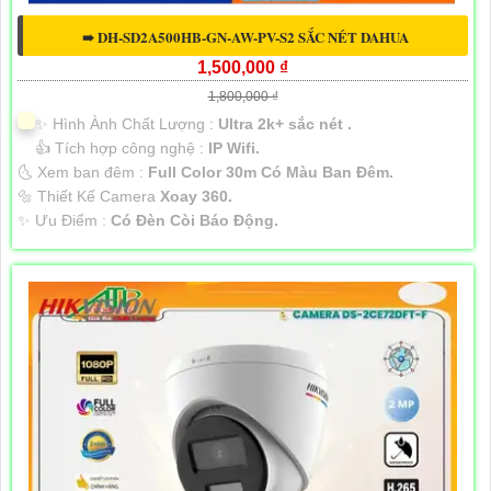
➠ DH-SD2A500HB-GN-AW-PV-S2 SẮC NÉT DAHUA
1,500,000 ₫
1,800,000 ₫
✨ Hình Ành Chất Lượng :
Ultra 2k+ sắc nét .
👍 Tích hợp công nghệ :
IP Wifi.
🌜 Xem ban đêm :
Full Color 30m Có Màu Ban Đêm.
🔩 Thiết Kế Camera
Xoay 360.
️✨ Ưu Điểm :
Có Đèn Còi Báo Động.