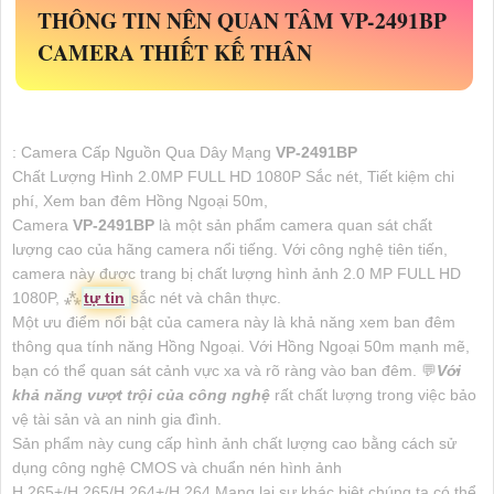
THÔNG TIN NÊN QUAN TÂM
VP-2491BP
CAMERA THIẾT KẾ THÂN
: Camera Cấp Nguồn Qua Dây Mạng
VP-2491BP
Chất Lượng Hình 2.0MP FULL HD 1080P Sắc nét, Tiết kiệm chi
phí, Xem ban đêm Hồng Ngoại 50m,
Camera
VP-2491BP
là một sản phẩm camera quan sát chất
lượng cao của hãng camera nổi tiếng. Với công nghệ tiên tiến,
camera này được trang bị chất lượng hình ảnh 2.0 MP FULL HD
1080P, ⁂
tự tin
sắc nét và chân thực.
Một ưu điểm nổi bật của camera này là khả năng xem ban đêm
thông qua tính năng Hồng Ngoại. Với Hồng Ngoại 50m mạnh mẽ,
bạn có thể quan sát cảnh vực xa và rõ ràng vào ban đêm. 💬
Với
khả năng vượt trội của công nghệ
rất chất lượng trong việc bảo
vệ tài sản và an ninh gia đình.
Sản phẩm này cung cấp hình ảnh chất lượng cao bằng cách sử
dụng công nghệ CMOS và chuẩn nén hình ảnh
H.265+/H.265/H.264+/H.264 Mang lại sự khác biệt chúng ta có thể