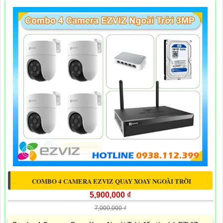
COMBO 4 CAMERA EZVIZ QUAY XOAY NGOÀI TRỜI
5,900,000 ₫
7,000,000 ₫