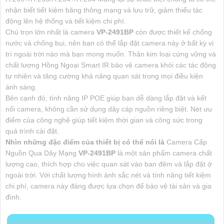
nhận biết tiết kiệm băng thông mạng và lưu trữ, giảm thiểu tác
động lên hệ thống và tiết kiệm chi phí.
Chú trọn lớn nhất là camera
VP-2491BP
còn được thiết kế chống
nước và chống bụi, nên bạn có thể lắp đặt camera này ở bất kỳ vị
trí ngoài trời nào mà bạn mong muốn. Thân kim loại cứng vững và
chất lượng Hồng Ngoại Smart IR bảo vệ camera khỏi các tác động
tự nhiên và tăng cường khả năng quan sát trong mọi điều kiện
ánh sáng.
Bên cạnh đó, tính năng IP POE giúp bạn dễ dàng lắp đặt và kết
nối camera, không cần sử dụng dây cáp nguồn riêng biệt. Nét ưu
điểm của công nghệ giúp tiết kiệm thời gian và công sức trong
quá trình cài đặt.
Nhìn những đặc điểm của thiết bị có thể nói là
Camera Cấp
Nguồn Qua Dây Mạng
VP-2491BP
là một sản phẩm camera chất
lượng cao, thích hợp cho việc quan sát vào ban đêm và lắp đặt ở
ngoài trời. Với chất lượng hình ảnh sắc nét và tính năng tiết kiệm
chi phí, camera này đáng được lựa chọn để bảo vệ tài sản và gia
đình.