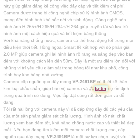
này giúp giảm đáng kể công việc dây cáp và tiết kiệm chi phí.
Camera được trang bị công nghệ chip xử lý hình ảnh CMOS,
mang đến hình ảnh khá sắc nét và sinh động. Công nghệ nén
hình ảnh H.265+/H.265/H.264+/H.264 giúp truyền tải và lưu trữ
hình ảnh một cách hiệu quả và tiết kiệm băng thông.
Với khả năng chống nước, camera có thể hoạt động tốt trong mọi
điều kiện thời tiết. Hồng ngoại Smart IR kết hợp với độ phân giải
2.0 MP giúp camera ghi lại hình ảnh rõ ràng và sáng đẹp vào ban
đêm với khoảng cách lên đến 50m. Đây là một ưu điểm lớn đối với
những vị trí yêu cầu giám sát trong bóng tối như khu phố, công
trình hay kho hàng nhà xưởng.
Camera cấp nguồn qua dây mạng
VP-2491BP
có thiết kế thân
kim loại chắc chắn, giúp bảo vệ camera và ⁂
tự tin
sự ổn định
trong quá trình sử dụng. Việc lắp đặt cũng rất đơn giản và dễ
dàng.
Tôi rất hài lòng với camera này vì đã đáp ứng đầy đủ các yêu cầu
của một sản phẩm giám sát chất lượng. Hình ảnh rõ nét, chất
lượng xem ban đêm tốt, khả năng chống nước cao và thiết kế đẹp
mắt. Nếu bạn đang tìm kiếm một camera chất lượng cao, cấp
nguồn qua dây mạng
VP-2491BP
là một sự lựa chọn tuyệt vời. Tôi