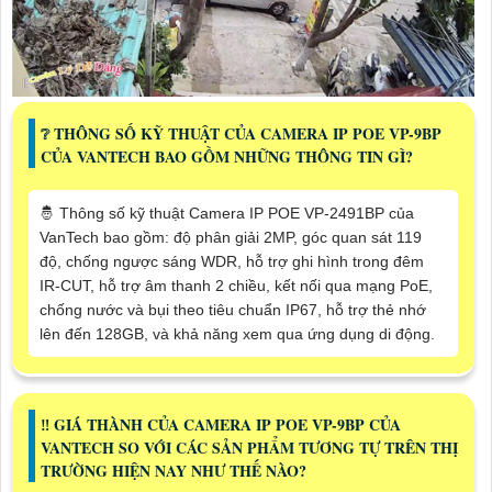
❔ THÔNG SỐ KỸ THUẬT CỦA CAMERA IP POE VP-9BP
CỦA VANTECH BAO GỒM NHỮNG THÔNG TIN GÌ?
🤴 Thông số kỹ thuật Camera IP POE VP-2491BP của
VanTech bao gồm: độ phân giải 2MP, góc quan sát 119
độ, chống ngược sáng WDR, hỗ trợ ghi hình trong đêm
IR-CUT, hỗ trợ âm thanh 2 chiều, kết nối qua mạng PoE,
chống nước và bụi theo tiêu chuẩn IP67, hỗ trợ thẻ nhớ
lên đến 128GB, và khả năng xem qua ứng dụng di động.
‼️ GIÁ THÀNH CỦA CAMERA IP POE VP-9BP CỦA
VANTECH SO VỚI CÁC SẢN PHẨM TƯƠNG TỰ TRÊN THỊ
TRƯỜNG HIỆN NAY NHƯ THẾ NÀO?