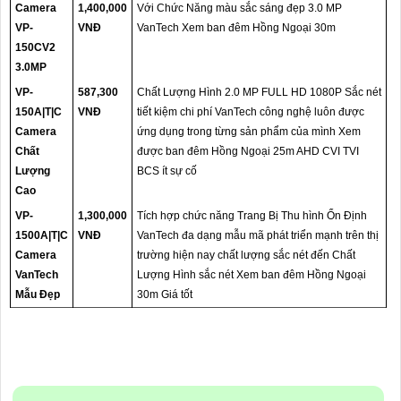
Camera
1,400,000
Với Chức Năng màu sắc sáng đẹp 3.0 MP
VP-
VNĐ
VanTech Xem ban đêm Hồng Ngoại 30m
150CV2
3.0MP
VP-
587,300
Chất Lượng Hình 2.0 MP FULL HD 1080P Sắc nét
150A|T|C
VNĐ
tiết kiệm chi phí VanTech công nghệ luôn được
Camera
ứng dụng trong từng sản phẩm của mình Xem
Chất
được ban đêm Hồng Ngoại 25m AHD CVI TVI
Lượng
BCS ít sự cố
Cao
VP-
1,300,000
Tích hợp chức năng Trang Bị Thu hình Ổn Định
1500A|T|C
VNĐ
VanTech đa dạng mẫu mã phát triển mạnh trên thị
Camera
trường hiện nay chất lượng sắc nét đến Chất
VanTech
Lượng Hình sắc nét Xem ban đêm Hồng Ngoại
Mẫu Đẹp
30m Giá tốt