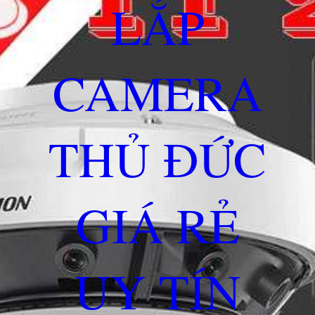
LẮP
CAMERA
THỦ ĐỨC
GIÁ RẺ
UY TÍN