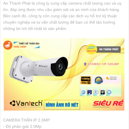
An Thành Phát là công ty cung cấp camera chất lượng cao và uy
tín, đáp ứng được nhu cầu giám sát và an ninh của khách hàng.
Bên cạnh đó, công ty còn cung cấp các dịch vụ hỗ trợ kỹ thuật
chuyên nghiệp và tư vấn chất lượng để bạn có thể tận hưởng
những lợi ích tốt nhất từ sản phẩm.
CAMERA THÂN IP 2.0MP
- Độ phân giải 2.0Mp