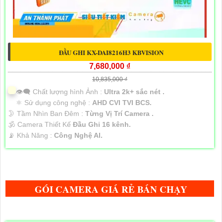
ĐẦU GHI KX-DAI8216H3 KBVISION
7,680,000 ₫
10,835,000 ₫
👁️‍🗨 Chất lượng hình Ảnh :
Ultra 2k+ sắc nét .
⚛️ Sử dụng công nghệ :
AHD CVI TVI BCS.
🌛 Tầm Nhìn Ban Đêm :
Từng Vị Trí Camera .
🕉️ Camera Thiết Kế
Đầu Ghi 16 kênh.
️📡 Khả Năng :
Công Nghệ AI.
GÓI CAMERA GIÁ RẺ BÁN CHẠY