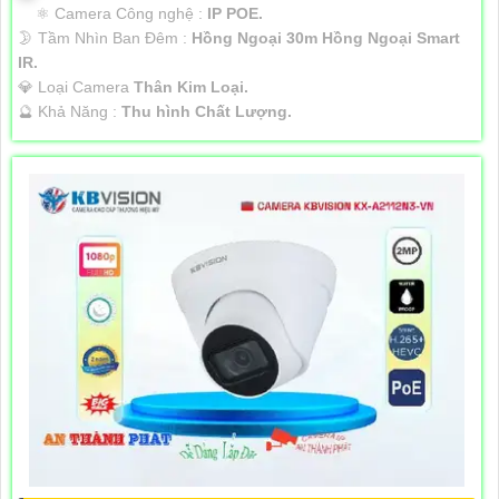
⚛️ Camera Công nghệ :
IP POE.
🌛 Tầm Nhìn Ban Đêm :
Hồng Ngoại 30m Hồng Ngoại Smart
IR.
💎 Loại Camera
Thân Kim Loại.
️🔮 Khả Năng :
Thu hình Chất Lượng.