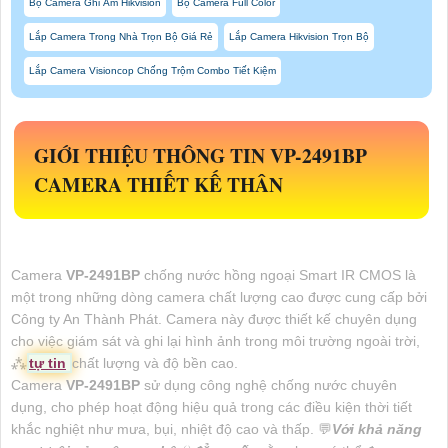
Bộ Camera Ghi Âm Hikvision
Bộ Camera Full Color
Lắp Camera Trong Nhà Trọn Bộ Giá Rẻ
Lắp Camera Hikvision Trọn Bộ
Lắp Camera Visioncop Chống Trộm Combo Tiết Kiệm
GIỚI THIỆU THÔNG TIN
VP-2491BP
CAMERA THIẾT KẾ THÂN
Camera
VP-2491BP
chống nước hồng ngoại Smart IR CMOS là
một trong những dòng camera chất lượng cao được cung cấp bởi
Công ty An Thành Phát. Camera này được thiết kế chuyên dụng
cho việc giám sát và ghi lại hình ảnh trong môi trường ngoài trời,
⁂
tự tin
chất lượng và độ bền cao.
Camera
VP-2491BP
sử dụng công nghệ chống nước chuyên
dụng, cho phép hoạt động hiệu quả trong các điều kiện thời tiết
khắc nghiệt như mưa, bụi, nhiệt độ cao và thấp. 💬
Với khả năng