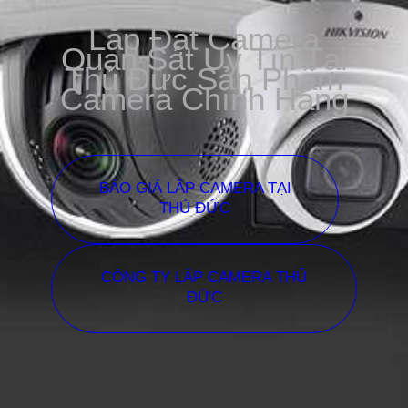
Lắp Đặt Camera
Quan Sát Uy Tín Tại
Thủ Đức Sản Phẩm
Camera Chính Hãng
BÁO GIÁ LẮP CAMERA TẠI
THỦ ĐỨC
CÔNG TY LẮP CAMERA THỦ
ĐỨC