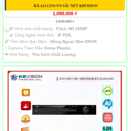
KX-A2112N3-VN SẮC NÉT KBVISION
1,090,000 ₫
1,545,000 ₫
💯 Hình ảnh chất lượng :
FULL HD 1080P .
🌠 Công Nghệ Hình Ảnh :
IP POE.
🌈 Tầm Nhìn Ban Đêm :
Hồng Ngoại 30m ONVIF.
↕️ Camera Theo Mẫu
Dome Plastic.
️📢 Khả Năng :
Thu hình Chất Lượng.