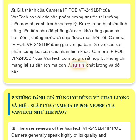
👸 Giá thành của Camera IP POE VP-2491BP của
VanTech so với các sản phẩm tương tự trên thị trường
hiện nay rất cạnh tranh và hợp lý. Được trang bị nhiều tính
năng tiên tiến như độ phân giải cao, khả năng quan sát
ban đêm, chống nước và chịu được mọi thời tiết, Camera
IP POE VP-2491BP đáng giá với giá bán. So với các sản
phẩm cùng loại của các nhãn hiệu khác, Camera IP POE
VP-2491BP của VanTech có mức giá rất hợp lý, không chỉ
mang lại sự tiện ích mà còn ⁂
tự tin
chất lượng và độ
bền.
️❓ NHỮNG ĐÁNH GIÁ TỪ NGƯỜI DÙNG VỀ CHẤT LƯỢNG
VÀ HIỆU SUẤT CỦA CAMERA IP POE VP-9BP CỦA
VANTECH NHƯ THẾ NÀO?
🎀 The user reviews of the VanTech VP-2491BP IP POE
Camera generally speak highly of its quality and