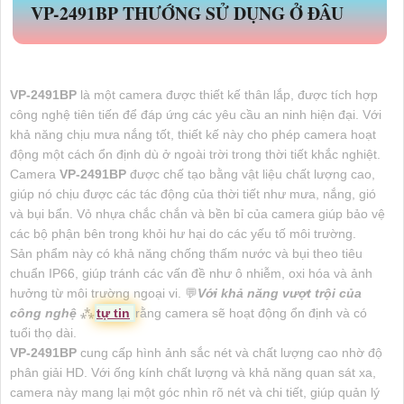
VP-2491BP
THƯỚNG SỬ DỤNG Ở ĐÂU
VP-2491BP
là một camera được thiết kế thân lắp, được tích hợp
công nghệ tiên tiến để đáp ứng các yêu cầu an ninh hiện đại. Với
khả năng chịu mưa nắng tốt, thiết kế này cho phép camera hoạt
động một cách ổn định dù ở ngoài trời trong thời tiết khắc nghiệt.
Camera
VP-2491BP
được chế tạo bằng vật liệu chất lượng cao,
giúp nó chịu được các tác động của thời tiết như mưa, nắng, gió
và bụi bẩn. Vỏ nhựa chắc chắn và bền bỉ của camera giúp bảo vệ
các bộ phận bên trong khỏi hư hại do các yếu tố môi trường.
Sản phẩm này có khả năng chống thấm nước và bụi theo tiêu
chuẩn IP66, giúp tránh các vấn đề như ô nhiễm, oxi hóa và ảnh
hưởng từ môi trường ngoại vi. 💬
Với khả năng vượt trội của
công nghệ
⁂
tự tin
rằng camera sẽ hoạt động ổn định và có
tuổi thọ dài.
VP-2491BP
cung cấp hình ảnh sắc nét và chất lượng cao nhờ độ
phân giải HD. Với ống kính chất lượng và khả năng quan sát xa,
camera này mang lại một góc nhìn rõ nét và chi tiết, giúp quản lý