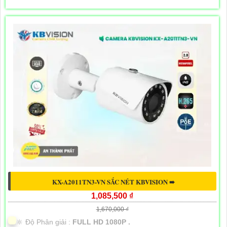
KX-A2011TN3-VN SẮC NÉT KBVISION ➠
1,085,500 ₫
1,670,000 ₫
🔆 Độ Phân giải :
FULL HD 1080P .