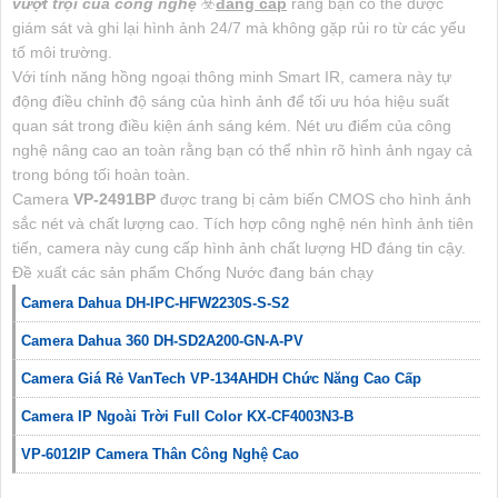
vượt trội của công nghệ
☣️
đẳng cấp
rằng bạn có thể được
giám sát và ghi lại hình ảnh 24/7 mà không gặp rủi ro từ các yếu
tố môi trường.
Với tính năng hồng ngoại thông minh Smart IR, camera này tự
động điều chỉnh độ sáng của hình ảnh để tối ưu hóa hiệu suất
quan sát trong điều kiện ánh sáng kém. Nét ưu điểm của công
nghệ nâng cao an toàn rằng bạn có thể nhìn rõ hình ảnh ngay cả
trong bóng tối hoàn toàn.
Camera
VP-2491BP
được trang bị cảm biến CMOS cho hình ảnh
sắc nét và chất lượng cao. Tích hợp công nghệ nén hình ảnh tiên
tiến, camera này cung cấp hình ảnh chất lượng HD đáng tin cậy.
Đề xuất các sản phẩm Chống Nước đang bán chạy
Camera Dahua DH-IPC-HFW2230S-S-S2
Camera Dahua 360 DH-SD2A200-GN-A-PV
Camera Giá Rẻ VanTech VP-134AHDH Chức Năng Cao Cấp
Camera IP Ngoài Trời Full Color KX-CF4003N3-B
VP-6012IP Camera Thân Công Nghệ Cao