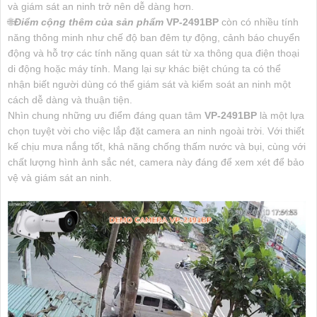
và giám sát an ninh trở nên dễ dàng hơn.
🌐
Điểm cộng thêm của sản phẩm
VP-2491BP
còn có nhiều tính
năng thông minh như chế độ ban đêm tự động, cảnh báo chuyển
động và hỗ trợ các tính năng quan sát từ xa thông qua điện thoại
di động hoặc máy tính. Mang lại sự khác biệt chúng ta có thể
nhận biết người dùng có thể giám sát và kiểm soát an ninh một
cách dễ dàng và thuận tiện.
Nhìn chung những ưu điểm đáng quan tâm
VP-2491BP
là một lựa
chọn tuyệt vời cho việc lắp đặt camera an ninh ngoài trời. Với thiết
kế chịu mưa nắng tốt, khả năng chống thấm nước và bụi, cùng với
chất lượng hình ảnh sắc nét, camera này đáng để xem xét để bảo
vệ và giám sát an ninh.