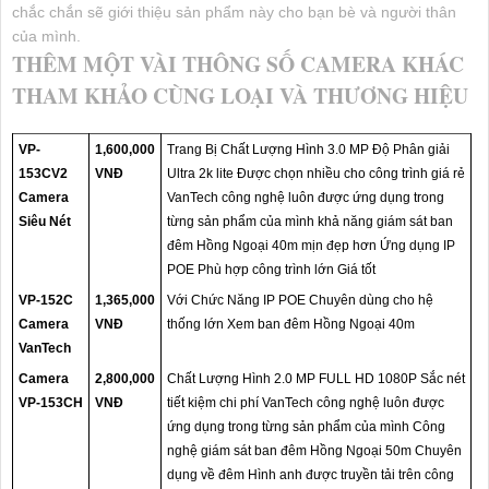
chắc chắn sẽ giới thiệu sản phẩm này cho bạn bè và người thân
của mình.
THÊM MỘT VÀI THÔNG SỐ CAMERA KHÁC
THAM KHẢO CÙNG LOẠI VÀ THƯƠNG HIỆU
VP-
1,600,000
Trang Bị Chất Lượng Hình 3.0 MP Độ Phân giải
153CV2
VNĐ
Ultra 2k lite Được chọn nhiều cho công trình giá rẻ
Camera
VanTech công nghệ luôn được ứng dụng trong
Siêu Nét
từng sản phẩm của mình khả năng giám sát ban
đêm Hồng Ngoại 40m mịn đẹp hơn Ứng dụng IP
POE Phù hợp công trình lớn Giá tốt
VP-152C
1,365,000
Với Chức Năng IP POE Chuyên dùng cho hệ
Camera
VNĐ
thống lớn Xem ban đêm Hồng Ngoại 40m
VanTech
Camera
2,800,000
Chất Lượng Hình 2.0 MP FULL HD 1080P Sắc nét
VP-153CH
VNĐ
tiết kiệm chi phí VanTech công nghệ luôn được
ứng dụng trong từng sản phẩm của mình Công
nghệ giám sát ban đêm Hồng Ngoại 50m Chuyên
dụng về đêm Hình anh được truyền tải trên công