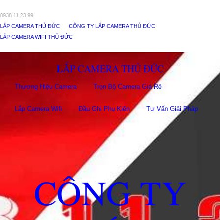
0938 11 23 99
LẮP CAMERA THỦ ĐỨC
CÔNG TY LẮP CAMERA THỦ ĐỨC
LẮP CAMERA WIFI THỦ ĐỨC
LẮP CAMERA THỦ ĐỨC
Thương Hiệu Camera
Trọn Bộ Camera Giá Rẻ
Lắp Camera Wifi
Đầu Ghi Phụ Kiên
Tư Vấn Giải Pháp
CÔNG TY