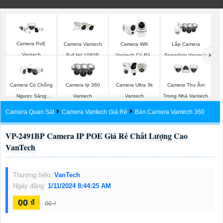
Camera PoE
Camera Vantech
Camera Wifi
Lắp Camera
Vantech
Full Hd 1080P
Vantech Có Báo
Speedom Vantech
Động
Camera Có Chống
Camera Ip 360
Camera Ultra 3k
Camera Thu Âm
Ngược Sáng
Vantech
Vantech
Trong Nhà Vantech
Vantech
Camera Quan Sát
Camera Vantech Giá Rẻ
Bán Camera Vantech 360
VP-2491BP Camera IP POE Giá Rẻ Chất Lượng Cao
VanTech
Thương hiệu:
VanTech
Ngày đăng:
1/11/2024 8:44:25 AM
00 ₫
00 ₫