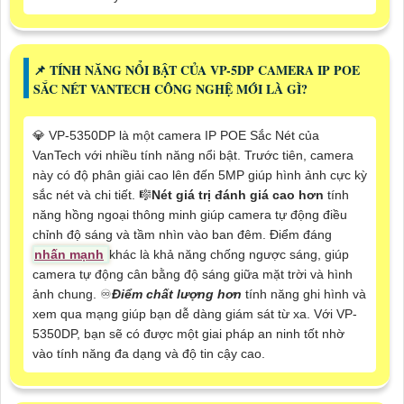
📌 TÍNH NĂNG NỔI BẬT CỦA VP-5DP CAMERA IP POE
SẮC NÉT VANTECH CÔNG NGHỆ MỚI LÀ GÌ?
💎 VP-5350DP là một camera IP POE Sắc Nét của
VanTech với nhiều tính năng nổi bật. Trước tiên, camera
này có độ phân giải cao lên đến 5MP giúp hình ảnh cực kỳ
sắc nét và chi tiết. 🎼️
Nét giá trị đánh giá cao hơn
tính
năng hồng ngoại thông minh giúp camera tự động điều
chỉnh độ sáng và tầm nhìn vào ban đêm. Điểm đáng
nhấn mạnh
khác là khả năng chống ngược sáng, giúp
camera tự động cân bằng độ sáng giữa mặt trời và hình
ảnh chung. ♾
Điểm chất lượng hơn
tính năng ghi hình và
xem qua mạng giúp bạn dễ dàng giám sát từ xa. Với VP-
5350DP, bạn sẽ có được một giai pháp an ninh tốt nhờ
vào tính năng đa dạng và độ tin cậy cao.