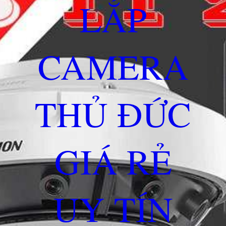
LẮP
CAMERA
THỦ ĐỨC
GIÁ RẺ
UY TÍN