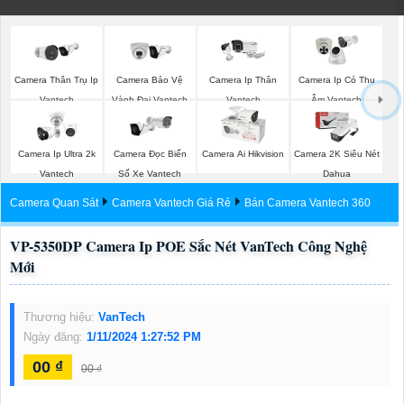
Camera Thân Trụ Ip
Camera Bảo Vệ
Camera Ip Thân
Camera Ip Có Thu
Vantech
Vành Đai Vantech
Vantech
Âm Vantech
Camera Ip Ultra 2k
Camera Đọc Biển
Camera Ai Hikvision
Camera 2K Siêu Nét
Vantech
Số Xe Vantech
Dahua
Camera Quan Sát
Camera Vantech Giá Rẻ
Bán Camera Vantech 360
VP-5350DP Camera Ip POE Sắc Nét VanTech Công Nghệ
Mới
Thương hiệu:
VanTech
Ngày đăng:
1/11/2024 1:27:52 PM
00 ₫
00 ₫