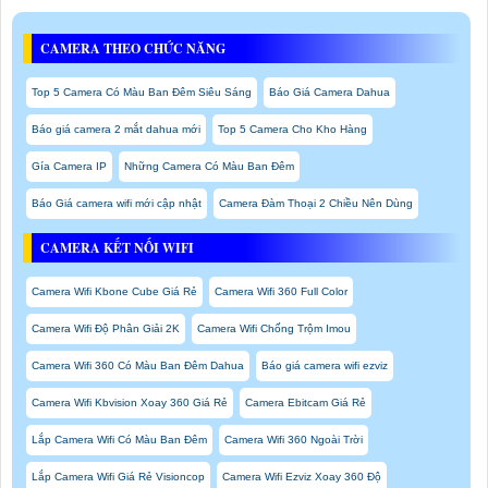
CAMERA THEO CHỨC NĂNG
Top 5 Camera Có Màu Ban Đêm Siêu Sáng
Báo Giá Camera Dahua
Báo giá camera 2 mắt dahua mới
Top 5 Camera Cho Kho Hàng
Gía Camera IP
Những Camera Có Màu Ban Đêm
Báo Giá camera wifi mới cập nhật
Camera Đàm Thoại 2 Chiều Nên Dùng
CAMERA KẾT NỐI WIFI
Camera Wifi Kbone Cube Giá Rẻ
Camera Wifi 360 Full Color
Camera Wifi Độ Phân Giải 2K
Camera Wifi Chống Trộm Imou
Camera Wifi 360 Có Màu Ban Đêm Dahua
Báo giá camera wifi ezviz
Camera Wifi Kbvision Xoay 360 Giá Rẻ
Camera Ebitcam Giá Rẻ
Lắp Camera Wifi Có Màu Ban Đêm
Camera Wifi 360 Ngoài Trời
Lắp Camera Wifi Giá Rẻ Visioncop
Camera Wifi Ezviz Xoay 360 Độ