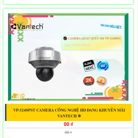
VP-3240PST CAMERA CÔNG NGHỆ HD ĐANG KHUYẾN MÃI
VANTECH ✲
00 ₫
00 ₫