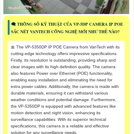
🗨️ THÔNG SỐ KỸ THUẬT CỦA VP-5DP CAMERA IP POE
SẮC NÉT VANTECH CÔNG NGHỆ MỚI NHƯ THẾ NÀO?
🎀 The VP-5350DP IP POE Camera from VanTech with its
cutting-edge technology offers impressive specifications.
Firstly, its resolution is outstanding, providing sharp and
clear images with its high-definition quality. The camera
also features Power over Ethernet (POE) functionality,
enabling easy installation and eliminating the need for
extra power cables. Additionally, the camera is made with
durable materials, ensuring it can withstand various
weather conditions and potential damage. Furthermore,
the VP-5350DP is equipped with advanced features like
motion detection and night vision, enhancing its
surveillance capabilities. With its superior technical
specifications, this camera is a reliable and effective
solution for any surveillance needs.