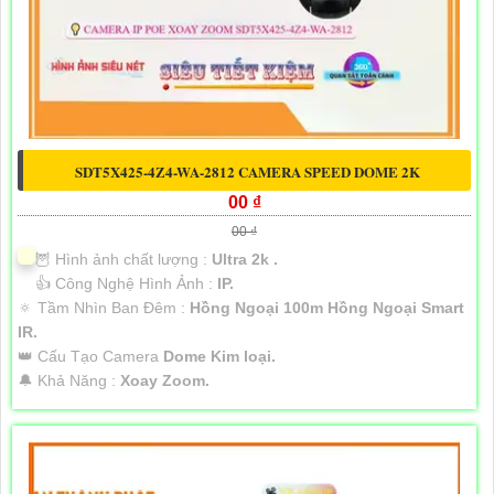
SDT5X425-4Z4-WA-2812 CAMERA SPEED DOME 2K
00 ₫
00 ₫
🦉 Hình ảnh chất lượng :
Ultra 2k .
👍 Công Nghệ Hình Ảnh :
IP.
🔅 Tầm Nhìn Ban Đêm :
Hồng Ngoại 100m Hồng Ngoại Smart
IR.
👑 Cấu Tạo Camera
Dome Kim loại.
️🔔 Khả Năng :
Xoay Zoom.