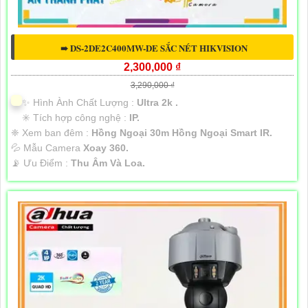
➠ DS-2DE2C400MW-DE SẮC NÉT HIKVISION
2,300,000 ₫
3,290,000 ₫
✨ Hình Ành Chất Lượng :
Ultra 2k .
✳️ Tích hợp công nghệ :
IP.
❈ Xem ban đêm :
Hồng Ngoại 30m Hồng Ngoại Smart IR.
💦 Mẫu Camera
Xoay 360.
️📡 Ưu Điểm :
Thu Âm Và Loa.