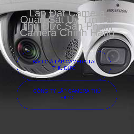
Lắp Đặt Camera
Quan Sát Uy Tín Tại
Thủ Đức Sản Phẩm
Camera Chính Hãng
BÁO GIÁ LẮP CAMERA TẠI
THỦ ĐỨC
CÔNG TY LẮP CAMERA THỦ
ĐỨC