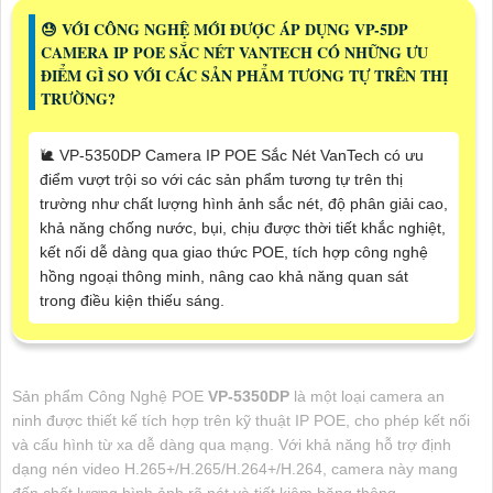
😓 VỚI CÔNG NGHỆ MỚI ĐƯỢC ÁP DỤNG VP-5DP
CAMERA IP POE SẮC NÉT VANTECH CÓ NHỮNG ƯU
ĐIỂM GÌ SO VỚI CÁC SẢN PHẨM TƯƠNG TỰ TRÊN THỊ
TRƯỜNG?
🐌 VP-5350DP Camera IP POE Sắc Nét VanTech có ưu
điểm vượt trội so với các sản phẩm tương tự trên thị
trường như chất lượng hình ảnh sắc nét, độ phân giải cao,
khả năng chống nước, bụi, chịu được thời tiết khắc nghiệt,
kết nối dễ dàng qua giao thức POE, tích hợp công nghệ
hồng ngoại thông minh, nâng cao khả năng quan sát
trong điều kiện thiếu sáng.
Sản phẩm Công Nghệ POE
VP-5350DP
là một loại camera an
ninh được thiết kế tích hợp trên kỹ thuật IP POE, cho phép kết nối
và cấu hình từ xa dễ dàng qua mạng. Với khả năng hỗ trợ định
dạng nén video H.265+/H.265/H.264+/H.264, camera này mang