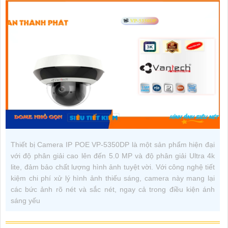
Thiết bị Camera IP POE VP-5350DP là một sản phẩm hiện đại
với độ phân giải cao lên đến 5.0 MP và độ phân giải Ultra 4k
lite, đảm bảo chất lượng hình ảnh tuyệt vời. Với công nghệ tiết
kiệm chi phí xử lý hình ảnh thiếu sáng, camera này mang lại
các bức ảnh rõ nét và sắc nét, ngay cả trong điều kiện ánh
sáng yếu