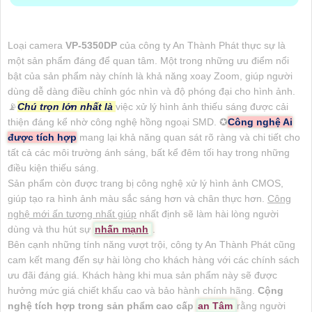
Loại camera
VP-5350DP
của công ty An Thành Phát thực sự là
một sản phẩm đáng để quan tâm. Một trong những ưu điểm nổi
bật của sản phẩm này chính là khả năng xoay Zoom, giúp người
dùng dễ dàng điều chỉnh góc nhìn và độ phóng đại cho hình ảnh.
📡
Chú trọn lớn nhất là
việc xử lý hình ảnh thiếu sáng được cải
thiện đáng kể nhờ công nghệ hồng ngoại SMD. ✪
Công nghệ Ai
được tích hợp
mang lại khả năng quan sát rõ ràng và chi tiết cho
tất cả các môi trường ánh sáng, bất kể đêm tối hay trong những
điều kiện thiếu sáng.
Sản phẩm còn được trang bị công nghệ xử lý hình ảnh CMOS,
giúp tạo ra hình ảnh màu sắc sáng hơn và chân thực hơn.
Công
nghệ mới ấn tượng nhất giúp
nhất định sẽ làm hài lòng người
dùng và thu hút sự
nhấn mạnh
.
Bên cạnh những tính năng vượt trội, công ty An Thành Phát cũng
cam kết mang đến sự hài lòng cho khách hàng với các chính sách
ưu đãi đáng giá. Khách hàng khi mua sản phẩm này sẽ được
hưởng mức giá chiết khấu cao và bảo hành chính hãng.
Cộng
nghệ tích hợp trong sản phẩm cao cấp
an Tâm
rằng người