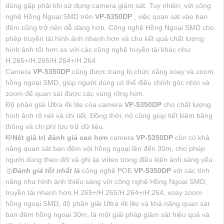
dùng gặp phải khi sử dụng camera giám sát. Tuy nhiên, với công
nghệ Hồng Ngoại SMD trên
VP-5350DP
, việc quan sát vào ban
đêm cũng trở nên dễ dàng hơn. Công nghệ Hồng Ngoại SMD cho
phép truyền tải hình ảnh nhanh hơn và cho kết quả chất lượng
hình ảnh tốt hơn so với các công nghệ truyền tải khác như
H.265+/H.265/H.264+/H.264
Camera
VP-5350DP
cũng được trang bị chức năng xoay và zoom
hồng ngoại SMD, giúp người dùng có thể điều chỉnh góc nhìn và
zoom để quan sát được các vùng rộng hơn.
Độ phân giải Ultra 4k lite của camera
VP-5350DP
cho chất lượng
hình ảnh rõ nét và chi tiết. Đồng thời, nó cũng giúp tiết kiệm băng
thông và chi phí lưu trữ dữ liệu.
🎼️
Nét giá trị đánh giá cao hơn
camera
VP-5350DP
còn có khả
năng quan sát ban đêm với hồng ngoại lên đến 30m, cho phép
người dùng theo dõi và ghi lại video trong điều kiện ánh sáng yếu.
🥇️
Đánh giá tốt nhất là
công nghệ POE
VP-5350DP
với các tính
năng như hình ảnh thiếu sáng với công nghệ Hồng Ngoại SMD,
truyền tải nhanh hơn H.265+/H.265/H.264+/H.264, xoay zoom
hồng ngoại SMD, độ phân giải Ultra 4k lite và khả năng quan sát
ban đêm hồng ngoại 30m, là một giải pháp giám sát hiệu quả và