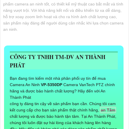
phẩm camera an ninh tốt, có thiết kế mỹ thuật cao bắt mắt và tính
năng vượt trội. Với khả năng kết nối và điều khiển từ xa dễ dàng,
hỗ trợ xoay zoom linh hoạt và cho ra hình ảnh chất lượng cao,
sản phẩm này đáng để người dùng cân nhắc khi lựa chọn camera
an ninh.
CÔNG TY TNHH TM-DV AN THÀNH
PHÁT
Bạn đang tìm kiếm một nhà phân phối uy tín để mua
Camera An Ninh
VP-5350DP
Camera VanTech PTZ chính
hãng và được bảo hành chất lượng? Hãy đến với An
Thành Phát
công ty đáng tin cậy về sản phẩm bạn cần. Chúng tôi cam
kết cung cấp cho bạn sản phẩm thật chính hãng,
an Tâm
chất lượng và được bảo hành tận tâm. Tại An Thành Phát,
chúng tôi luôn đặt sự hài lòng của khách hàng lên hàng