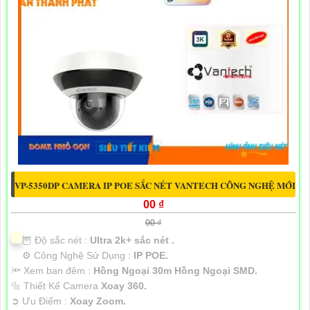
VP-5350DP CAMERA IP POE SẮC NÉT VANTECH CÔNG NGHỆ MỚI
00 ₫
00 ₫
🦉 Độ sắc nét :
Ultra 2k+ sắc nét .
⚙ Công Nghệ Sử Dụng :
IP POE.
🔦 Xem ban đêm :
Hồng Ngoại 30m Hồng Ngoại SMD.
🔩 Thiết Kế Camera
Xoay 360.
️➲ Ưu Điểm :
Xoay Zoom.