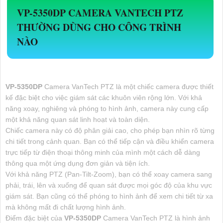
VP-5350DP
CAMERA VANTECH PTZ
THƯỜNG DÙNG CHO CÔNG TRÌNH
NÀO
VP-5350DP
Camera VanTech PTZ là một chiếc camera được thiết
kế đặc biệt cho việc giám sát các khuôn viên rộng lớn. Với khả
năng xoay, nghiêng và phóng to hình ảnh, camera này cung cấp
một khả năng quan sát linh hoạt và toàn diện.
Chiếc camera này có độ phân giải cao, cho phép bạn nhìn rõ từng
chi tiết trong cảnh quan. Bạn có thể tiếp cận và điều khiển camera
trực tiếp từ điện thoại thông minh của mình một cách dễ dàng
thông qua một ứng dụng đơn giản và tiện ích.
Với khả năng PTZ (Pan-Tilt-Zoom), bạn có thể xoay camera sang
phải, trái, lên và xuống để quan sát được mọi góc độ của khu vực
giám sát. Bạn cũng có thể phóng to hình ảnh để xem chi tiết từ xa
mà không mất đi chất lượng hình ảnh.
Điểm đặc biệt của
VP-5350DP
Camera VanTech PTZ là hình ảnh