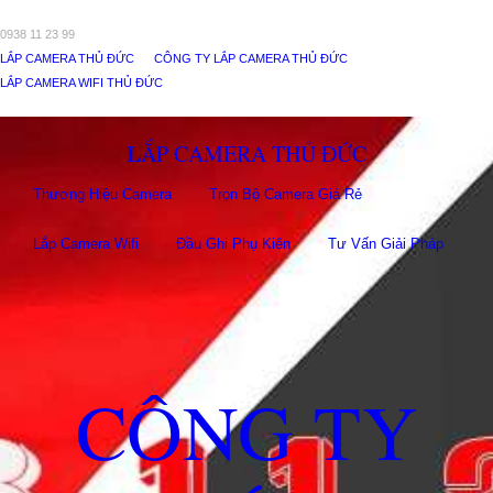
0938 11 23 99
LẮP CAMERA THỦ ĐỨC
CÔNG TY LẮP CAMERA THỦ ĐỨC
LẮP CAMERA WIFI THỦ ĐỨC
LẮP CAMERA THỦ ĐỨC
Thương Hiệu Camera
Trọn Bộ Camera Giá Rẻ
Lắp Camera Wifi
Đầu Ghi Phụ Kiên
Tư Vấn Giải Pháp
CÔNG TY