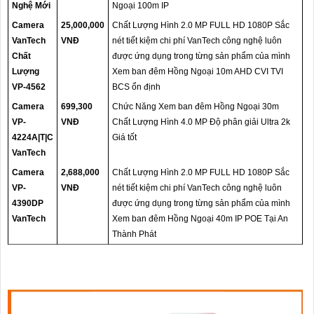
Nghệ Mới
Ngoại 100m IP
Camera
25,000,000
Chất Lượng Hình 2.0 MP FULL HD 1080P Sắc
VanTech
VNĐ
nét tiết kiệm chi phí VanTech công nghệ luôn
Chất
được ứng dụng trong từng sản phẩm của mình
Lượng
Xem ban đêm Hồng Ngoại 10m AHD CVI TVI
VP-4562
BCS ổn định
Camera
699,300
Chức Năng Xem ban đêm Hồng Ngoại 30m
VP-
VNĐ
Chất Lượng Hình 4.0 MP Độ phân giải Ultra 2k
4224A|T|C
Giá tốt
VanTech
Camera
2,688,000
Chất Lượng Hình 2.0 MP FULL HD 1080P Sắc
VP-
VNĐ
nét tiết kiệm chi phí VanTech công nghệ luôn
4390DP
được ứng dụng trong từng sản phẩm của mình
VanTech
Xem ban đêm Hồng Ngoại 40m IP POE Tại An
Thành Phát