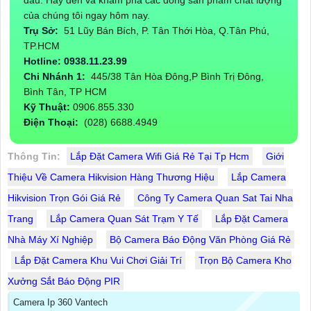
đầu. Hãy đến và khám phá các dòng sản phẩm chất lượng
của chúng tôi ngay hôm nay.
Trụ Sở:
51 Lũy Bán Bích, P. Tân Thới Hòa, Q.Tân Phú,
TP.HCM
Hotline: 0938.11.23.99
Chi Nhánh 1:
445/38 Tân Hòa Đông,P Bình Trị Đông,
Bình Tân, TP HCM
Kỹ Thuật:
0906.855.330
Điện Thoại:
(028) 6688.4949
Thông Tin:
Lắp Đặt Camera Wifi Giá Rẻ Tại Tp Hcm
Giới
Thiệu Về Camera Hikvision Hàng Thương Hiệu
Lắp Camera
Hikvision Trọn Gói Giá Rẻ
Công Ty Camera Quan Sat Tai Nha
Trang
Lắp Camera Quan Sát Trạm Y Tế
Lắp Đặt Camera
Nhà Máy Xí Nghiệp
Bộ Camera Báo Động Văn Phòng Giá Rẻ
Lắp Đặt Camera Khu Vui Chơi Giải Trí
Trọn Bộ Camera Kho
Xưởng Sắt Báo Động PIR
Camera Ip 360 Vantech