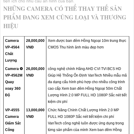
tiện ích cho nhu cầu an ninh của bạn.
NHỮNG CAMERA CÓ THỂ THAY THẾ SẢN
PHẨM ĐANG XEM CÙNG LOẠI VÀ THƯƠNG
HIỆU
Camera
28,000,000
Xem được ban đêm Hồng Ngoại 10m trung thực
VP-4564
VNĐ
CMOS Thu hình ảnh màu đẹp hơn
Chất
Lượng
Camera ❂
26,000,000
công nghệ chính Hãng AHD CVI TVI BCS HD
VP-4562M
VNĐ
Giúp Hệ Thống Ổn Định VanTech Nhiều mẫu mã
Quay
đa dạng cấu hình phù hợp cho nhiều công trình
xoay 360
cao cấp Xem ban đêm Hồng Ngoại 50m Chất
Độ
Lượng Hình 2.0 MP FULL HD 1080P Sắc nét tiết
kiệm chi phí
VP-4555
13,000,000
Chức Năng Chính Chất Lượng Hình 2.0 MP
Camera
VNĐ
FULL HD 1080P Sắc nét tiết kiệm chi phí
Giám Sát
VanTech công nghệ luôn được ứng dụng trong
Công
từng sản phẩm của mình Xem ban đêm Hồng