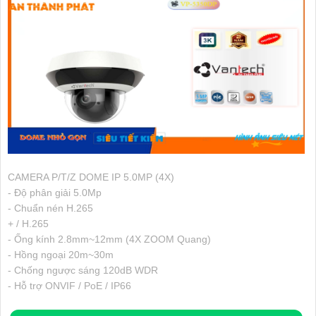
CAMERA P/T/Z DOME IP 5.0MP (4X)
- Độ phân giải 5.0Mp
- Chuẩn nén H.265
+ / H.265
- Ống kính 2.8mm~12mm (4X ZOOM Quang)
- Hồng ngoại 20m~30m
- Chống ngược sáng 120dB WDR
- Hỗ trợ ONVIF / PoE / IP66