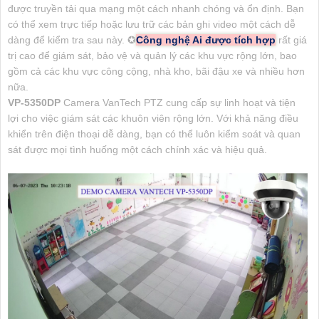
được truyền tải qua mạng một cách nhanh chóng và ổn định. Bạn
có thể xem trực tiếp hoặc lưu trữ các bản ghi video một cách dễ
dàng để kiểm tra sau này. ✪
Công nghệ Ai được tích hợp
rất giá
trị cao để giám sát, bảo vệ và quản lý các khu vực rộng lớn, bao
gồm cả các khu vực công cộng, nhà kho, bãi đậu xe và nhiều hơn
nữa.
VP-5350DP
Camera VanTech PTZ cung cấp sự linh hoạt và tiện
lợi cho việc giám sát các khuôn viên rộng lớn. Với khả năng điều
khiển trên điện thoại dễ dàng, bạn có thể luôn kiểm soát và quan
sát được mọi tình huống một cách chính xác và hiệu quả.