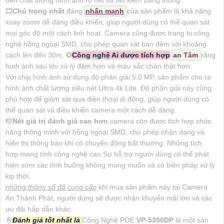
đến chất lượng hình ảnh rõ nét và tiết kiệm băng thông.
🎞
Chú trọng nhất
đáng
nhấn mạnh
của sản phẩm là khả năng
xoay zoom dễ dàng điều khiển, giúp người dùng có thể quan sát
mọi góc độ một cách linh hoạt. Camera cũng được trang bị công
nghệ hồng ngoại SMD, cho phép quan sát ban đêm với khoảng
cách lên đến 30m. ✪
Công nghệ Ai được tích hợp
an Tâm
rằng
hình ảnh sau khi xử lý đậm hơn và màu sắc chân thật hơn.
Với chip hình ảnh sử dụng độ phân giải 5.0 MP, sản phẩm cho ra
hình ảnh chất lượng siêu nét Ultra 4k Lite. Độ phân giải này cũng
phù hợp để giám sát qua điện thoại di động, giúp người dùng có
thể quan sát và điều khiển camera một cách dễ dàng.
🎼️
Nét giá trị đánh giá cao hơn
camera còn được tích hợp chức
năng thông minh với hồng ngoại SMD, cho phép nhận dạng và
hiển thị thông báo khi có chuyển động bất thường. Những tích
hợp mang tính công nghệ cao Sự hỗ trợ người dùng có thể phát
hiện sớm các tình huống không mong muốn và có biện pháp xử lý
kịp thời.
những thông số đã cung cấp
khi mua sản phẩm này tại Camera
An Thành Phát, người dùng sẽ được nhận khuyến mãi lớn và các
ưu đãi hấp dẫn khác.
👮
Đánh giá tốt nhất là
Công Nghệ POE
VP-5350DP
là một sản