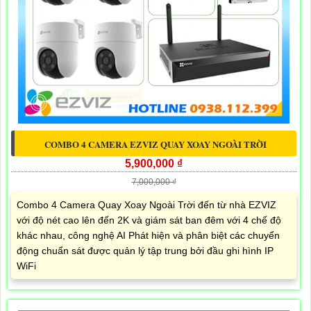
COMBO 4 CAMERA EZVIZ QUAY XOAY NGOÀI TRỜI
5,900,000 ₫
7,000,000 ₫
Combo 4 Camera Quay Xoay Ngoài Trời đến từ nhà EZVIZ
với độ nét cao lên đến 2K và giám sát ban đêm với 4 chế độ
khác nhau, công nghệ AI Phát hiện và phân biệt các chuyển
động chuẩn sát được quản lý tập trung bởi đầu ghi hình IP
WiFi