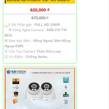
620,000 ₫
875,000 ₫
️⚡ Độ Phân giải :
FULL HD 1080P .
⚒ Công Nghệ Camera :
AHD CVI TVI
BCS.
❂ Xem ban đêm :
Hồng Ngoại 30m Hồng
Ngoại EXIR.
♊ Cấu Tạo Camera
Thân Kim Loại.
️🆑 Ưu Điểm :
Chống Nước.