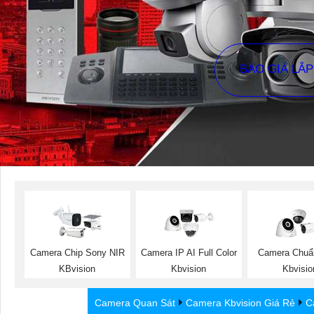
BÁO GIÁ LẮ
Camera Chip Sony NIR
Camera IP AI Full Color
Camera Chuẩ
KBvision
Kbvision
Kbvisio
Camera Quan Sát
Camera Kbvision Giá Rẻ
C