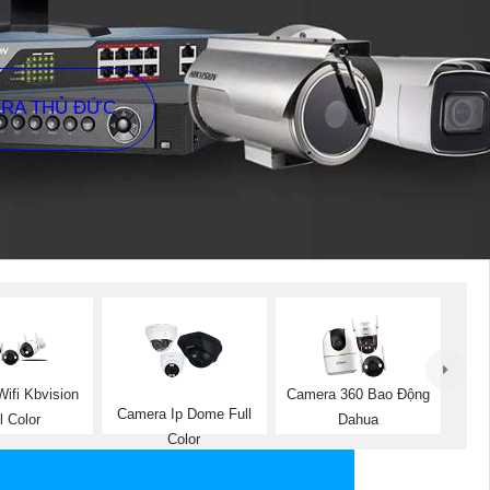
ERA THỦ ĐỨC
ifi Kbvision
Camera 360 Bao Động
Camera Ip Dome Full
l Color
Dahua
Color