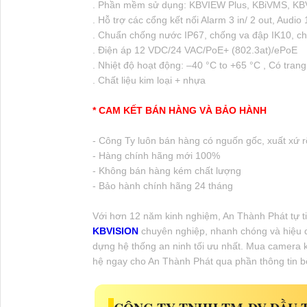
. Phần mềm sử dụng: KBVIEW Plus, KBiVMS, KB
. Hỗ trợ các cổng kết nối Alarm 3 in/ 2 out, Audio 
. Chuẩn chống nước IP67, chống va đập IK10, c
. Điện áp 12 VDC/24 VAC/PoE+ (802.3at)/ePoE
. Nhiệt độ hoạt động: –40 °C to +65 °C , Có trang
. Chất liệu kim loại + nhựa
* CAM KẾT BÁN HÀNG VÀ BẢO HÀNH
- Công Ty luôn bán hàng có nguốn gốc, xuất xứ r
- Hàng chính hãng mới 100%
- Không bán hàng kém chất lượng
- Bảo hành chính hãng 24 tháng
Với hơn 12 năm kinh nghiệm, An Thành Phát tự t
KBVISION
chuyên nghiệp, nhanh chóng và hiệu qu
dựng hệ thống an ninh tối ưu nhất. Mua camera 
hệ ngay cho An Thành Phát qua phần thông tin b