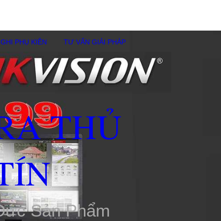
GHI PHỤ KIÊN
TƯ VẤN GIẢI PHÁP
RA THỦ
TÍN
 Đức Sản Phẩm