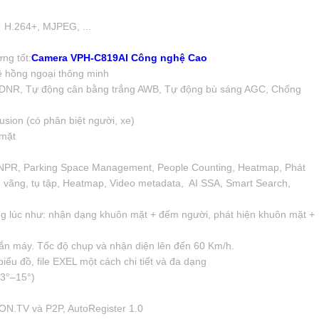
, H.264+, MJPEG, ...
ng tốt:
Camera VPH-C819AI Công nghệ Cao
ệ hồng ngoại thông minh
3DNR, Tự động cân bằng trắng AWB, Tự động bù sáng AGC, Chống
rusion (có phân biệt người, xe)
 mặt
 ANPR, Parking Space Management, People Counting, Heatmap, Phát
ãng vãng, tụ tập, Heatmap, Video metadata, AI SSA, Smart Search,
ng lúc như: nhận dạng khuôn mặt + đếm người, phát hiện khuôn mặt +
 gắn máy. Tốc độ chụp và nhận diện lên đến 60 Km/h.
iểu đồ, file EXEL một cách chi tiết và đa dạng
3°–15°)
ON.TV và P2P, AutoRegister 1.0