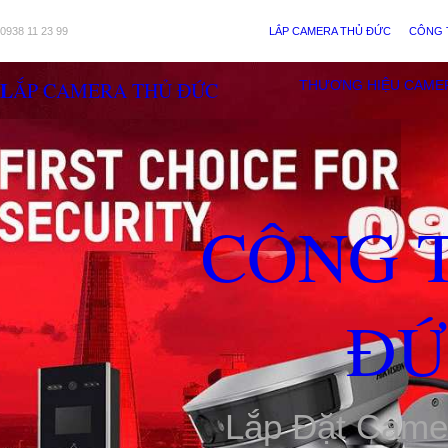
0938 11 23 99
LẮP CAMERA THỦ ĐỨC
CÔNG 
LẮP CAMERA THỦ ĐỨC
THƯƠNG HIỆU CAME
CÔNG 
ĐỨ
Lắp Đặt Came