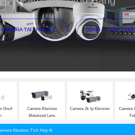
Camera Chính Hãng
P CAMERA TẠI THỦ ĐỨC
CÔNG TY LẮP CAM
n Onvif
Camera Kbvision
Camera 2k Ip Kbvision
Camera W
n
Motorized Lens
Ful
amera Kbvision Tích Hợp Ai