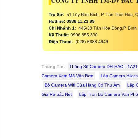
CÔNG TY TNHH TM-DV ĐẦU 
Trụ Sở:
51 Lũy Bán Bích, P. Tân Thới Hòa,
Hotline: 0938.11.23.99
Chi Nhánh 1:
445/38 Tân Hòa Đông,P. Bình 
Kỹ Thuật:
0906.855.330
Điện Thoại:
(028) 6688.4949
Thông Tin:
Thông Số Camera DH-HAC-T1A21P
Camera Xem Mã Vận Đơn
Lắp Camera Hikvis
Bộ Camera Wifi Cửa Hàng Có Thu Âm
Lắp 
Giá Rẻ Sắc Nét
Lắp Trọn Bộ Camera Văn Phò