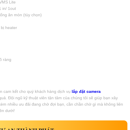
VMS Lite
1 in/ 1out
hống ăn mòn (tùy chọn)
 bị heater
õ ràng
in cam kết cho quý khách hàng dịch vụ
lắp đặt camera
ả. Đội ngũ kỹ thuật viên tận tâm của chúng tôi sẽ giúp bạn xây
kèm nhiều ưu đãi đang chờ đợi bạn, cần chần chờ gì mà không liên
ên dưới!