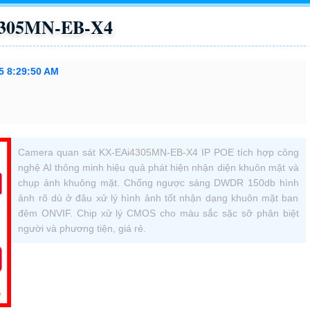
4305MN-EB-X4
5 8:29:50 AM
Camera quan sát KX-EAi4305MN-EB-X4 IP POE tích hợp công
nghệ AI thông minh hiệu quả phát hiện nhận diện khuôn mặt và
chụp ảnh khuông mặt. Chống ngược sáng DWDR 150db hình
ảnh rõ dù ở đâu xử lý hình ảnh tốt nhận dạng khuôn mặt ban
đêm ONVIF. Chip xử lý CMOS cho màu sắc sặc sỡ phân biệt
người và phương tiện, giá rẻ.