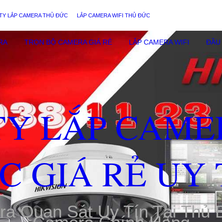
TY LẮP CAMERA THỦ ĐỨC
LẮP CAMERA WIFI THỦ ĐỨC
RA
TRỌN BỘ CAMERA GIÁ RẺ
LẮP CAMERA WIFI
ĐẦU 
TY LẮP CAME
C GIÁ RẺ UY 
ra Quan Sát Uy Tín Tại Thủ