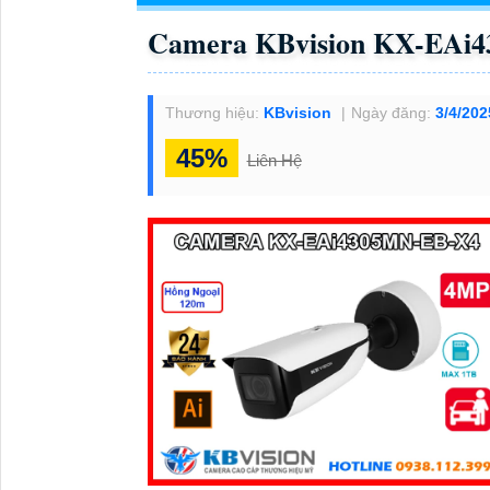
Camera KBvision KX-EAi
Thương hiệu:
KBvision
Ngày đăng:
3/4/202
45%
Liên Hệ