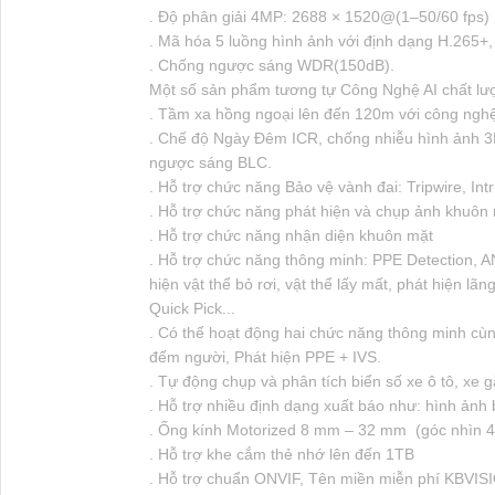
. Độ phân giải 4MP: 2688 × 1520@(1–50/60 fps)
. Mã hóa 5 luồng hình ảnh với định dạng H.265+
. Chống ngược sáng WDR(150dB).
Một số sản phẩm tương tự Công Nghệ AI chất lượ
. Tầm xa hồng ngoại lên đến 120m với công ngh
. Chế độ Ngày Đêm ICR, chống nhiễu hình ảnh 
ngược sáng BLC.
. Hỗ trợ chức năng Bảo vệ vành đai: Tripwire, Int
. Hỗ trợ chức năng phát hiện và chụp ảnh khuôn
. Hỗ trợ chức năng nhận diện khuôn mặt
. Hỗ trợ chức năng thông minh: PPE Detection,
hiện vật thể bỏ rơi, vật thể lấy mất, phát hiện l
Quick Pick...
. Có thể hoạt động hai chức năng thông minh cù
đếm người, Phát hiện PPE + IVS.
. Tự động chụp và phân tích biển số xe ô tô, xe
. Hỗ trợ nhiều định dạng xuất báo như: hình ảnh b
. Ống kính Motorized 8 mm – 32 mm (góc nhìn 4
. Hỗ trợ khe cắm thẻ nhớ lên đến 1TB
. Hỗ trợ chuẩn ONVIF, Tên miền miễn phí KBVISI