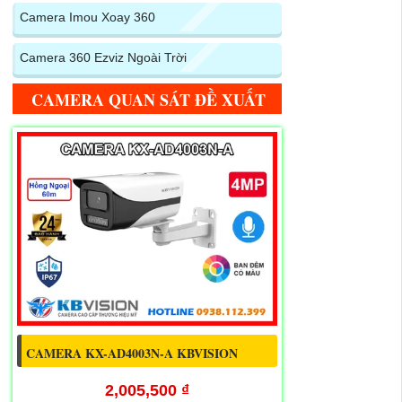
Camera Imou Xoay 360
Camera 360 Ezviz Ngoài Trời
CAMERA QUAN SÁT ĐỀ XUẤT
CAMERA KX-AD4003N-A KBVISION
2,005,500 ₫