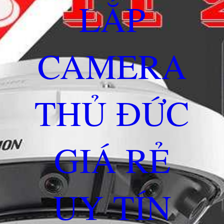
LẮP
CAMERA
THỦ ĐỨC
GIÁ RẺ
UY TÍN