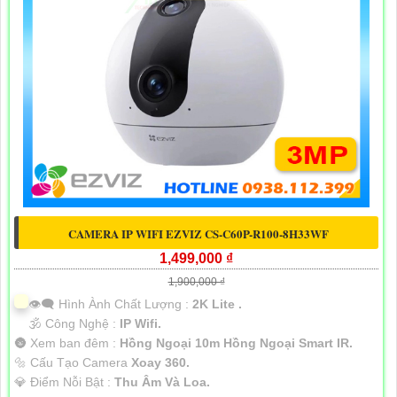
CAMERA IP WIFI EZVIZ CS-C60P-R100-8H33WF
1,499,000 ₫
1,900,000 ₫
👁️‍🗨 Hình Ành Chất Lượng :
2K Lite .
🕉️ Công Nghệ :
IP Wifi.
🌚 Xem ban đêm :
Hồng Ngoại 10m Hồng Ngoại Smart IR.
🔩 Cấu Tạo Camera
Xoay 360.
️💎 Điểm Nỗi Bật :
Thu Âm Và Loa.