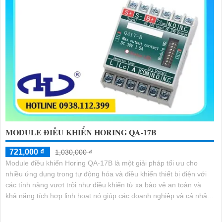
MODULE ĐIỀU KHIỂN HORING QA-17B
721,000 ₫
1,030,000 ₫
Module điều khiển Horing QA-17B là một giải pháp tối ưu cho
nhiều ứng dụng trong tự động hóa và điều khiển thiết bị điện với
các tính năng vượt trội như điều khiển từ xa bảo vệ an toàn và
khả năng tích hợp linh hoạt nó giúp các doanh nghiệp và cá nhân
tiết kiệm chi phí nâng cao hiệu suất và độ chính xác trong công
việc.