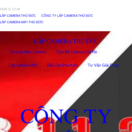
0938 11 23 99
LẮP CAMERA THỦ ĐỨC
CÔNG TY LẮP CAMERA THỦ ĐỨC
LẮP CAMERA WIFI THỦ ĐỨC
LẮP CAMERA THỦ ĐỨC
Thương Hiệu Camera
Trọn Bộ Camera Giá Rẻ
Lắp Camera Wifi
Đầu Ghi Phụ Kiên
Tư Vấn Giải Pháp
CÔNG TY