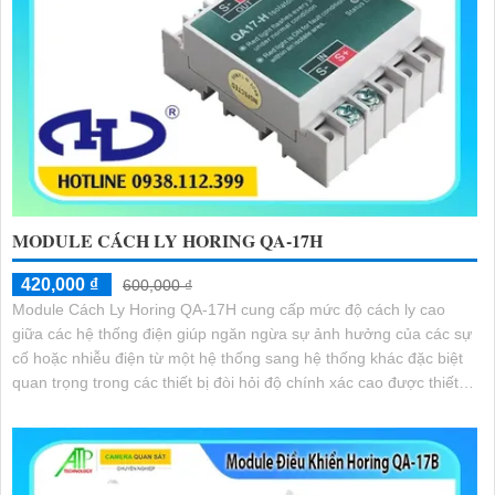
MODULE CÁCH LY HORING QA-17H
420,000 ₫
600,000 ₫
Module Cách Ly Horing QA-17H cung cấp mức độ cách ly cao
giữa các hệ thống điện giúp ngăn ngừa sự ảnh hưởng của các sự
cố hoặc nhiễu điện từ một hệ thống sang hệ thống khác đặc biệt
quan trọng trong các thiết bị đòi hỏi độ chính xác cao được thiết
kế để hoạt động ổn định trong môi trường công nghiệp được sử
dụng trong các hệ thống điều khiển tự động,đo lường,phân tích tín
hiệu.