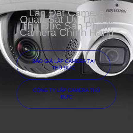
Lắp Đặt Camera
Quan Sát Uy Tín Tại
Thủ Đức Sản Phẩm
Camera Chính Hãng
BÁO GIÁ LẮP CAMERA TẠI
THỦ ĐỨC
CÔNG TY LẮP CAMERA THỦ
ĐỨC