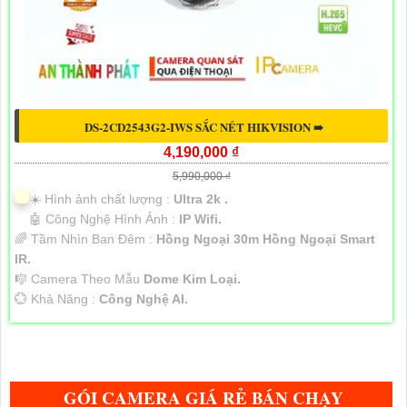
DS-2CD2543G2-IWS SẮC NÉT HIKVISION ➠
4,190,000 ₫
5,990,000 ₫
☀️ Hình ảnh chất lượng :
Ultra 2k .
🤖️ Công Nghệ Hình Ảnh :
IP Wifi.
🌈 Tầm Nhìn Ban Đêm :
Hồng Ngoại 30m Hồng Ngoại Smart
IR.
🎼️ Camera Theo Mẫu
Dome Kim Loại.
️💮 Khả Năng :
Công Nghệ AI.
GÓI CAMERA GIÁ RẺ BÁN CHẠY