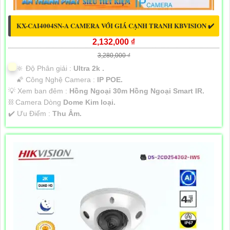
KX-CAI4004SN-A CAMERA VỚI GIÁ CẠNH TRANH KBVISION ✔️
2,132,000 ₫
3,280,000 ₫
🔆 Độ Phân giải :
Ultra 2k .
🌠 Công Nghệ Camera :
IP POE.
💡 Xem ban đêm :
Hồng Ngoại 30m Hồng Ngoại Smart IR.
⛓ Camera Dòng
Dome Kim loại.
️✔️ Ưu Điểm :
Thu Âm.