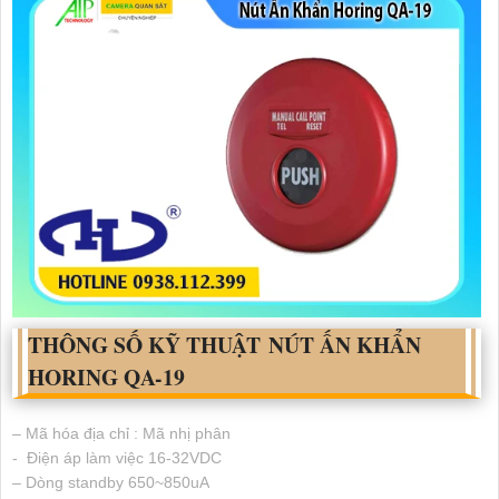
THÔNG SỐ KỸ THUẬT NÚT ẤN KHẨN
HORING QA-19
– Mã hóa địa chỉ : Mã nhị phân
- Điện áp làm việc 16-32VDC
– Dòng standby 650~850uA