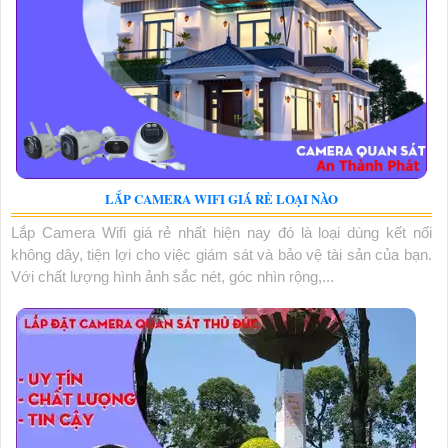
LẮP CAMERA WIFI GIÁ RẺ LOẠI NÀO
Lắp Camera Wifi giá rẻ nhất hiện nay đó là loại dùng kết nối
không dây, tiện lợi cho việc giám sát và bảo vệ tài sản của bạn.
Với chất lượng hình ảnh sắc nét, góc nhìn rộng,...