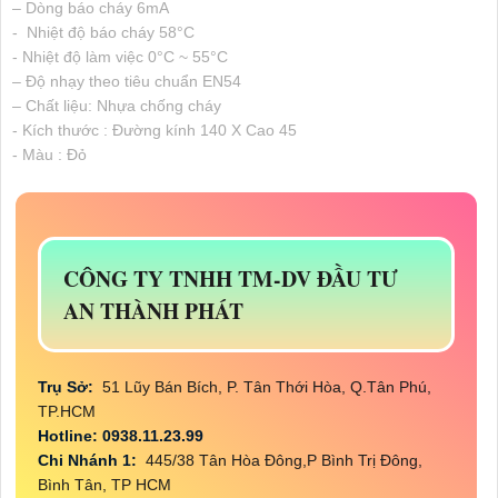
– Dòng báo cháy 6mA
- Nhiệt độ báo cháy 58°C
- Nhiệt độ làm việc 0°C ~ 55°C
– Độ nhạy theo tiêu chuẩn EN54
– Chất liệu: Nhựa chống cháy
- Kích thước : Đường kính 140 X Cao 45
- Màu : Đỏ
CÔNG TY TNHH TM-DV ĐẦU TƯ
AN THÀNH PHÁT
Trụ Sở:
51 Lũy Bán Bích, P. Tân Thới Hòa, Q.Tân Phú,
TP.HCM
Hotline: 0938.11.23.99
Chi Nhánh 1:
445/38 Tân Hòa Đông,P Bình Trị Đông,
Bình Tân, TP HCM