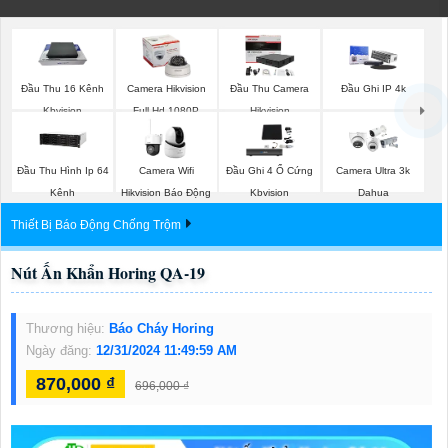
Đầu Thu 16 Kênh
Camera Hikvision
Đầu Thu Camera
Đầu Ghi IP 4k
Kbvision
Full Hd 1080P
Hikvision
Đầu Thu Hình Ip 64
Camera Wifi
Đầu Ghi 4 Ổ Cứng
Camera Ultra 3k
Kênh
Hikvision Báo Động
Kbvision
Dahua
Thiết Bị Báo Động Chống Trộm
Nút Ấn Khẩn Horing QA-19
Thương hiệu:
Báo Cháy Horing
Ngày đăng:
12/31/2024 11:49:59 AM
870,000 ₫
696,000 ₫