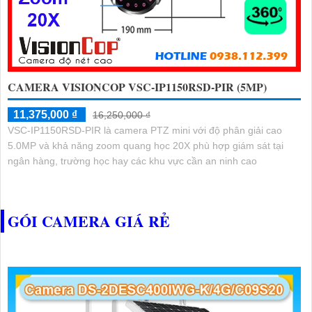
CAMERA VISIONCOP VSC-IP1150RSD-PIR (5MP)
11,375,000 ₫
16,250,000 ₫
VSC-IP1150RSD-PIR là camera PTZ mini với độ phân giải cao
5.0MP và khả năng zoom quang học 20X phù hợp giám sát tại
ngân hàng, trường học hay các khu vực cần an ninh cao
GÓI CAMERA GIÁ RẺ