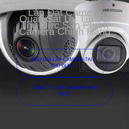
Lắp Đặt Camera
Quan Sát Uy Tín Tại
Thủ Đức Sản Phẩm
Camera Chính Hãng
BÁO GIÁ LẮP CAMERA TẠI
THỦ ĐỨC
CÔNG TY LẮP CAMERA THỦ
ĐỨC