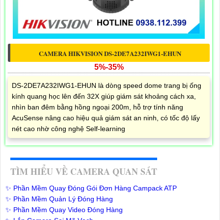
CAMERA HIKVISION DS-2DE7A232IWG1-EHUN
5%-35%
DS-2DE7A232IWG1-EHUN là dòng speed dome trang bị ống
kính quang học lên đến 32X giúp giám sát khoảng cách xa,
nhìn ban đêm bằng hồng ngoại 200m, hỗ trợ tính năng
AcuSense nâng cao hiệu quả giám sát an ninh, có tốc độ lấy
nét cao nhờ công nghệ Self-learning
TÌM HIỂU VỀ CAMERA QUAN SÁT
✨ Phần Mềm Quay Đóng Gói Đơn Hàng Campack ATP
✨ Phần Mềm Quản Lý Đóng Hàng
✨ Phần Mềm Quay Video Đóng Hàng