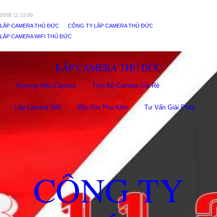
0938 11 23 99
LẮP CAMERA THỦ ĐỨC
CÔNG TY LẮP CAMERA THỦ ĐỨC
LẮP CAMERA WIFI THỦ ĐỨC
LẮP CAMERA THỦ ĐỨC
Thương Hiệu Camera
Trọn Bộ Camera Giá Rẻ
Lắp Camera Wifi
Đầu Ghi Phụ Kiên
Tư Vấn Giải Pháp
CÔNG TY