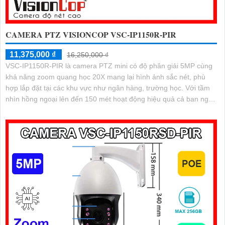
CAMERA PTZ VISIONCOP VSC-IP1150R-PIR
11,375,000 ₫
16,250,000 ₫
VSC-IP1150R-PIR là camera PTZ mini có độ phân giải 5MP cùng
khả năng zoom quang học 20X mang lại hình ảnh sắc nét, phù
hợp lắp đặt tại các khu vực như ngân hàng, trường học. Với tầm
nhìn hồng ngoại lên đến 150 mét hoạt động hiệu quả cả ban ngày
lẫn ban đêm