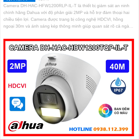
Camera DH-HAC-HFW1200RLP-IL-T là thiết bị giám sát an ninh
chính hãng Dahua với độ phân giải 2MP và hỗ trợ đàm thoại hai
chiều tiện lợi. Camera được trang bị công nghệ HDCVI, hồng
ngoại 30m và ánh sáng kép thông minh giúp quan sát rõ cả ngày
lẫn đêm cho hình ảnh có màu vào ban đêm