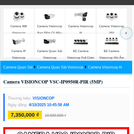
Camera Wifi
Camera Visioncop
Camera Visioncop
Camera Visioncop
Visioncop
Ban Đêm Có Màu
Al
360
Camera IP
Camera Quan Sát
Bộ Camera
Bộ Camera
Visioncop
Visioncop
Visioncop Full Color
Visioncop Ghi Âm
Camera Quan Sát
Camera Quan Sát Visioncop
Camera Visioncop Al
Camera VISIONCOP VSC-IP0950R-PIR (5MP)
Thương hiệu:
VISIONCOP
Ngày đăng:
4/10/2025 10:45:58 AM
7,350,000 ₫
10,500,000 ₫