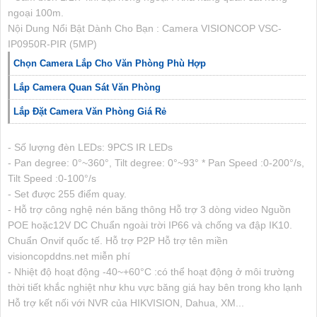
ngoại 100m.
Nội Dung Nổi Bật Dành Cho Bạn : Camera VISIONCOP VSC-
IP0950R-PIR (5MP)
Chọn Camera Lắp Cho Văn Phòng Phù Hợp
Lắp Camera Quan Sát Văn Phòng
Lắp Đặt Camera Văn Phòng Giá Rẻ
- Số lượng đèn LEDs: 9PCS IR LEDs
- Pan degree: 0°~360°, Tilt degree: 0°~93° * Pan Speed :0-200°/s,
Tilt Speed :0-100°/s
- Set được 255 điểm quay.
- Hỗ trợ công nghệ nén băng thông Hỗ trợ 3 dòng video Nguồn
POE hoặc12V DC Chuẩn ngoài trời IP66 và chống va đập IK10.
Chuẩn Onvif quốc tế. Hỗ trợ P2P Hỗ trợ tên miền
visioncopddns.net miễn phí
- Nhiệt độ hoạt động -40~+60°C :có thể hoạt động ở môi trường
thời tiết khắc nghiệt như khu vực băng giá hay bên trong kho lạnh
Hỗ trợ kết nối với NVR của HIKVISION, Dahua, XM...