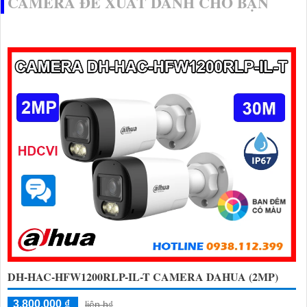
CAMERA ĐỀ XUẤT DÀNH CHO BẠN
DH-HAC-HFW1200RLP-IL-T CAMERA DAHUA (2MP)
3,800,000 ₫
liên h₫