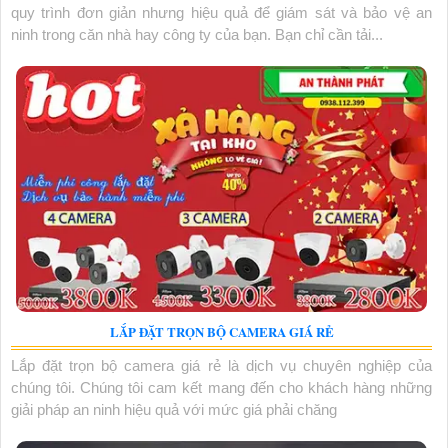
quy trình đơn giản nhưng hiệu quả để giám sát và bảo vệ an
ninh trong căn nhà hay công ty của bạn. Bạn chỉ cần tải...
LẮP ĐẶT TRỌN BỘ CAMERA GIÁ RẺ
Lắp đặt trọn bộ camera giá rẻ là dịch vụ chuyên nghiệp của
chúng tôi. Chúng tôi cam kết mang đến cho khách hàng những
giải pháp an ninh hiệu quả với mức giá phải chăng