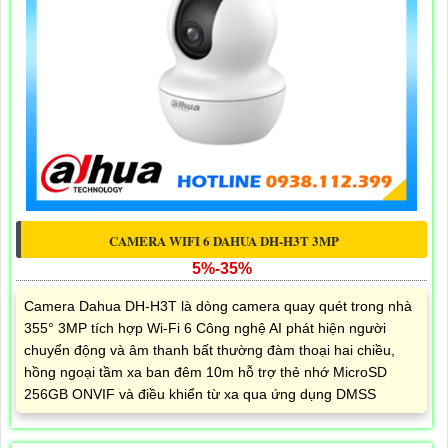
CAMERA WIFI 6 DAHUA DH-H3T 3MP
5%-35%
Camera Dahua DH-H3T là dòng camera quay quét trong nhà
355° 3MP tích hợp Wi-Fi 6 Công nghệ AI phát hiện người
chuyển động và âm thanh bất thường đàm thoại hai chiều,
hồng ngoại tầm xa ban đêm 10m hỗ trợ thẻ nhớ MicroSD
256GB ONVIF và điều khiển từ xa qua ứng dụng DMSS