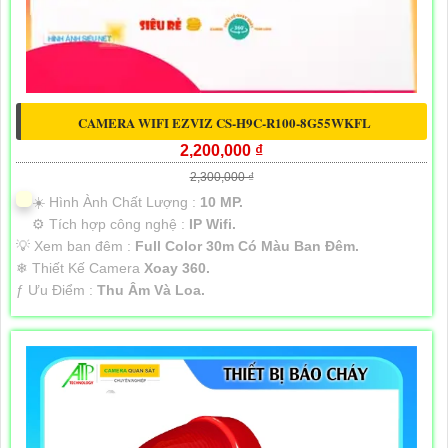
CAMERA WIFI EZVIZ CS-H9C-R100-8G55WKFL
2,200,000 ₫
2,300,000 ₫
☀️ Hình Ành Chất Lượng :
10 MP.
⚙ Tích hợp công nghệ :
IP Wifi.
💡 Xem ban đêm :
Full Color 30m Có Màu Ban Ðêm.
❄ Thiết Kế Camera
Xoay 360.
️ƒ Ưu Điểm :
Thu Âm Và Loa.