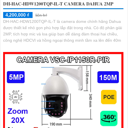
DH-HAC-HDW1200TQP-IL-T CAMERA DAHUA 2MP
4,200,000 ₫
liên h₫
DH-HAC-HDW1200TQP-IL-T là camera dome chính hãng Dahua
được thiết kế nhỏ gọn phù hợp lắp đặt trong nhà. Có độ phân giải
2MP, tích hợp mic và loa giúp bạn dễ dàng đàm thoại hai chiều,
công nghệ HDCVI và hồng ngoại thông minh tầm xa lên đến 40m