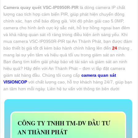
Camera quay quét VSC-IP0950R-PIR
là dòng camera IP chất
lượng cao tích hợp cảm biến PIR, giúp phát hiện chuyển động
chính xác, hạn chế báo động giả. Với độ phân giải cao 5.0MP,
camera cho hình ảnh cực kỳ sắc nét, hỗ trợ hồng ngoại ban đêm
và khả năng quan sát rõ ràng trong điều kiện ánh sáng yếu. Khi
mua camera VSC-IP0950R-PIR tại An Thành Phát, bạn được đảm
bảo thiết bị giá tốt đi kèm bảo hành chính hãng lên đến
24
tháng ,
mang lại sự yên tâm và hiệu quả tối ưu trong giám sát an ninh.
Bạn đang tìm kiếm giải pháp bảo vệ tài sản và giám sát an ninh
hiệu quả? Hãy đến với An Thành Phát – đơn vị lắp đặt camera
giám sát hàng đầu. Chúng tôi cung cấp
camera quan sát
VISIONCOP
với chất lượng cao, hỗ trợ khách hàng 24/7, giúp bạn
an tâm hơn mỗi ngày. Liên hệ tư vấn với thông tin bên dưới
CÔNG TY TNHH TM-DV ĐẦU TƯ
AN THÀNH PHÁT