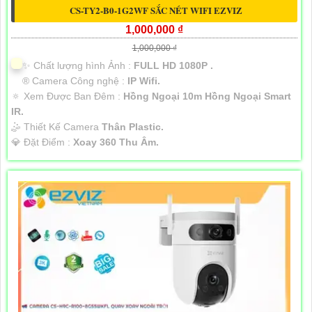
CS-TY2-B0-1G2WF SẮC NÉT WIFI EZVIZ
1,000,000 ₫
1,000,000 ₫
✨ Chất lượng hình Ảnh :
FULL HD 1080P .
®️ Camera Công nghệ :
IP Wifi.
🔅 Xem Được Ban Đêm :
Hồng Ngoại 10m Hồng Ngoại Smart
IR.
🤹 Thiết Kế Camera
Thân Plastic.
️💎 Đặt Điểm :
Xoay 360 Thu Âm.