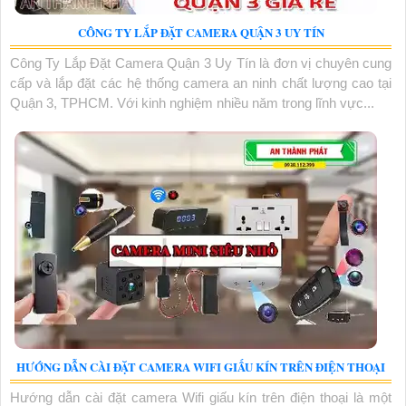
CÔNG TY LẮP ĐẶT CAMERA QUẬN 3 UY TÍN
Công Ty Lắp Đặt Camera Quận 3 Uy Tín là đơn vị chuyên cung
cấp và lắp đặt các hệ thống camera an ninh chất lượng cao tại
Quận 3, TPHCM. Với kinh nghiệm nhiều năm trong lĩnh vực...
HƯỚNG DẪN CÀI ĐẶT CAMERA WIFI GIẤU KÍN TRÊN ĐIỆN THOẠI
Hướng dẫn cài đặt camera Wifi giấu kín trên điện thoại là một