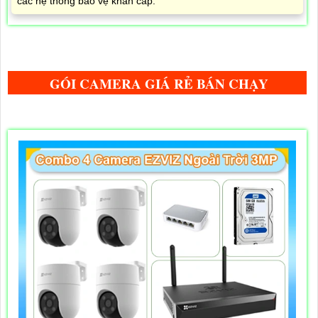
các hệ thống bảo vệ khẩn cấp.
GÓI CAMERA GIÁ RẺ BÁN CHẠY