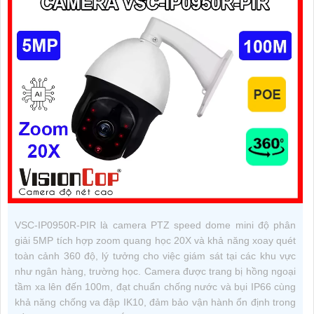
VSC-IP0950R-PIR là camera PTZ speed dome mini độ phân
giải 5MP tích hợp zoom quang học 20X và khả năng xoay quét
toàn cảnh 360 độ, lý tưởng cho việc giám sát tại các khu vực
như ngân hàng, trường học. Camera được trang bị hồng ngoại
tầm xa lên đến 100m, đạt chuẩn chống nước và bụi IP66 cùng
khả năng chống va đập IK10, đảm bảo vận hành ổn định trong