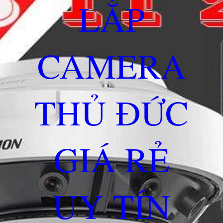
LẮP
CAMERA
THỦ ĐỨC
GIÁ RẺ
UY TÍN