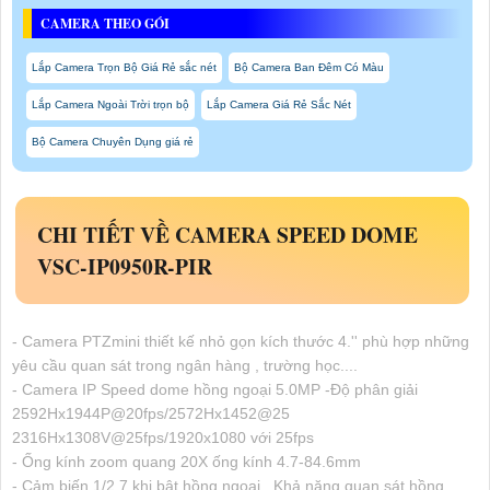
CAMERA THEO GÓI
Lắp Camera Trọn Bộ Giá Rẻ sắc nét
Bộ Camera Ban Đêm Có Màu
Lắp Camera Ngoài Trời trọn bộ
Lắp Camera Giá Rẻ Sắc Nét
Bộ Camera Chuyên Dụng giá rẻ
CHI TIẾT VỀ CAMERA SPEED DOME
VSC-IP0950R-PIR
- Camera PTZmini thiết kế nhỏ gọn kích thước 4.'' phù hợp những
yêu cầu quan sát trong ngân hàng , trường học....
- Camera IP Speed dome hồng ngoại 5.0MP -Độ phân giải
2592Hx1944P@20fps/2572Hx1452@25
2316Hx1308V@25fps/1920x1080 với 25fps
- Ống kính zoom quang 20X ống kính 4.7-84.6mm
- Cảm biến 1/2.7 khi bật hồng ngoại . Khả năng quan sát hồng