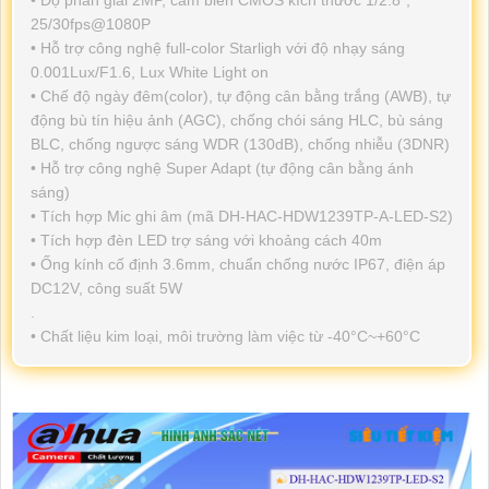
25/30fps@1080P
• Hỗ trợ công nghệ full-color Starligh với độ nhạy sáng
0.001Lux/F1.6, Lux White Light on
• Chế độ ngày đêm(color), tự động cân bằng trắng (AWB), tự
động bù tín hiệu ảnh (AGC), chống chói sáng HLC, bù sáng
BLC, chống ngược sáng WDR (130dB), chống nhiễu (3DNR)
• Hỗ trợ công nghệ Super Adapt (tự động cân bằng ánh
sáng)
• Tích hợp Mic ghi âm (mã DH-HAC-HDW1239TP-A-LED-S2)
• Tích hợp đèn LED trợ sáng với khoảng cách 40m
• Ống kính cố định 3.6mm, chuẩn chống nước IP67, điện áp
DC12V, công suất 5W
.
• Chất liệu kim loại, môi trường làm việc từ -40°C~+60°C