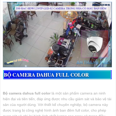
Ngoài ra camera còn có chức năng quan sát ban đêm có màu giúp bạn dễ dàng
quan sát học sinh sinh viên một cách sắc nét chân thật qua màn hình
BỘ CAMERA DAHUA FULL COLOR
Bộ camera dahua full color
là một sản phẩm camera an ninh
hiện đại và tiên tiến, đáp ứng được nhu cầu giám sát và bảo vệ tài
sản của người dùng. Với thiết kế chuyên nghiệp, bộ camera này
được trang bị công nghệ hình ảnh ban đêm full color, cho phép