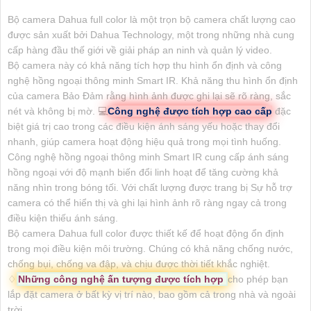
Bộ camera Dahua full color là một trọn bộ camera chất lượng cao
được sản xuất bởi Dahua Technology, một trong những nhà cung
cấp hàng đầu thế giới về giải pháp an ninh và quản lý video.
Bộ camera này có khả năng tích hợp thu hình ổn định và công
nghệ hồng ngoại thông minh Smart IR. Khả năng thu hình ổn định
của camera Bảo Đảm rằng hình ảnh được ghi lại sẽ rõ ràng, sắc
nét và không bị mờ. 💻
Công nghệ được tích hợp cao cấp
đặc
biệt giá trị cao trong các điều kiện ánh sáng yếu hoặc thay đổi
nhanh, giúp camera hoạt động hiệu quả trong mọi tình huống.
Công nghệ hồng ngoại thông minh Smart IR cung cấp ánh sáng
hồng ngoại với độ mạnh biến đổi linh hoạt để tăng cường khả
năng nhìn trong bóng tối. Với chất lượng được trang bị Sự hỗ trợ
camera có thể hiển thị và ghi lại hình ảnh rõ ràng ngay cả trong
điều kiện thiếu ánh sáng.
Bộ camera Dahua full color được thiết kế để hoạt động ổn định
trong mọi điều kiện môi trường. Chúng có khả năng chống nước,
chống bụi, chống va đập, và chịu được thời tiết khắc nghiệt.
♢
Những công nghệ ấn tượng được tích hợp
cho phép bạn
lắp đặt camera ở bất kỳ vị trí nào, bao gồm cả trong nhà và ngoài
trời.