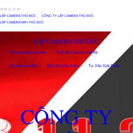
0938 11 23 99
LẮP CAMERA THỦ ĐỨC
CÔNG TY LẮP CAMERA THỦ ĐỨC
LẮP CAMERA WIFI THỦ ĐỨC
LẮP CAMERA THỦ ĐỨC
Thương Hiệu Camera
Trọn Bộ Camera Giá Rẻ
Lắp Camera Wifi
Đầu Ghi Phụ Kiên
Tư Vấn Giải Pháp
CÔNG TY