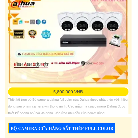
5,800,000 VNĐ
Thiết kế trọn bộ Bộ camera dahua full color của Dahua được phát triển với nhiều
dòng sản phẩm camera wifi thông minh. Các mẫu mã của camera Dahua được
thiết kế phong phú và đa dạng, đáp ứng nhu cầu của người dùng.
Bộ camera Dahua full color có độ phân giải 2.0 MP, cho hình ảnh sắc nét, chi
BỘ CAMERA CỬA HÀNG SẮT THÉP FULL COLOR