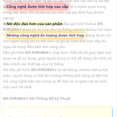
người dùng có thể xem và ghi lại các hình ảnh sắc nét và chi tiết.
💻
Công nghệ được tích hợp cao cấp
có ý nghĩa quan trọng
trong việc theo dõi và bảo vệ an ninh của gia đình hay doanh
nghiệp.
🔱
Nét độc đáo hơn của sản phẩm
đầu ghi hình Dahua
DH-
XVR1B04-I
được tối ưu hóa cho hệ thống camera dahua full color.
♢
Những công nghệ ấn tượng được tích hợp
mang lại lợi ích
cho người dùng khi có thể xem và ghi lại hình ảnh màu đầy đủ,
ngay cả trong điều kiện ánh sáng yếu.
Đầu ghi hình
DH-XVR1B04-I
cũng được thiết kế với giao diện trực
quan và dễ sử dụng, giúp người dùng có thể dễ dàng cấu hình và
điều chỉnh các thiết lập của hệ thống.
Với đầu ghi hình
DH-XVR1B04-I
và hệ thống camera dahua full
color, người dùng có thể tận hưởng những tính năng và tiện ích
mà công nghệ hiện đại mang lại để bảo vệ và giám sát an ninh
một cách tốt nhất.
DH-XVR1B04-I Với Thông Số kỹ Thuật