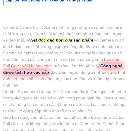
Lắp Camera Chống Trộm Gia Đình Chuyên Dụng
Camera Dahua Full Color là một trong những sản phẩm camera
chất lượng cao, được thiết kế mỹ thuật với hình dáng sang trọng
và đẹp mắt. 🔱
Nét độc đáo hơn của sản phẩm
vỏ camera được
làm từ kim loại chất lượng, giúp gia tăng độ bền và tính thẩm mỹ.
Combo bộ camera này không chỉ cho phép người dùng quan sát
ban đêm màu sắc sáng đẹp mà còn có khả năng xem ban đêm
Full Color với khoảng cách mở rộng lên đến 40m. 💻
Công nghệ
được tích hợp cao cấp
Bảo Đảm người dùng sẽ nhận được hình
ảnh nét, màu sắc sinh động mọi lúc ban đêm và không bị mờ hay
mất màu.
Combo Bộ camera Dahua Full Color còn được đánh giá là tốt nhất
trong việc quan sát ban đêm. Với công nghệ hiện đại, camera này
có khả năng tái tạo màu sắc tốt hơn so với các loại camera thông
thường, ☣️
đẳng cấp
hình ảnh rõ nét và sắc sảo.
Nếu bạn đang cân nhắc có nên lắp đặt Combo Bộ camera Dahua
Full Color hay không, hãy tư vấn thêm tại Camera An Thành Phát.
Đây là một địa chỉ uy tín trong lĩnh vực cung cấp và lắp đặt