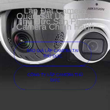
Lắp Đặt Camera
Quan Sát Uy Tín Tại
Thủ Đức Sản Phẩm
Camera Chính Hãng
BÁO GIÁ LẮP CAMERA TẠI
THỦ ĐỨC
CÔNG TY LẮP CAMERA THỦ
ĐỨC