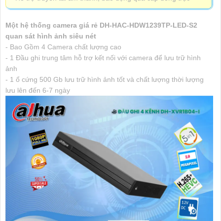
Một hệ thống camera giá rẻ DH-HAC-HDW1239TP-LED-S2
quan sát hình ảnh siêu nét
- Bao Gồm 4 Camera chất lượng cao
- 1 Đầu ghi trung tâm hỗ trợ kết nối với camera để lưu trữ hình
ảnh
- 1 ổ cứng 500 Gb lưu trữ hình ảnh tốt và chất lượng thời lượng
lưu lên đến 6-7 ngày