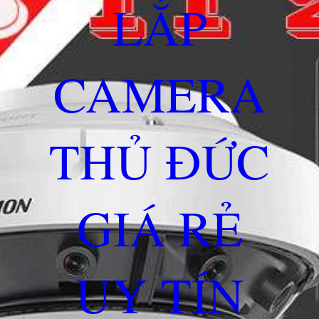
LẮP
CAMERA
THỦ ĐỨC
GIÁ RẺ
UY TÍN