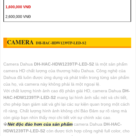
1,600,000 VNĐ
2,600,000 VNĐ
CAMERA
DH-HAC-HDW1239TP-LED-S2
Camera Dahua
DH-HAC-HDW1239TP-LED-S2
là một sản phẩm
camera HD chất lượng của thương hiệu Dahua. Công nghệ của
Dahua đã luôn được ứng dụng và phát triển trong từng sản phẩm
của họ, và camera này không phải là một ngoại lệ.
Với chất lượng hình ảnh cao độ phân giải HD, camera Dahua
DH-
HAC-HDW1239TP-LED-S2
mang lại hình ảnh sắc nét và chi tiết,
cho phép bạn giám sát và ghi lại các sự kiện quan trọng một cách
rõ ràng. Chất lượng hình ảnh không chỉ Bảo Đảm sự rõ ràng mà
còn giúp bạn nhìn thấy mọi chi tiết với sự chính xác cao.
🔱
Nét độc đáo hơn của sản phẩm
camera Dahua
DH-HAC-
HDW1239TP-LED-S2
còn được tích hợp công nghệ full color, cho