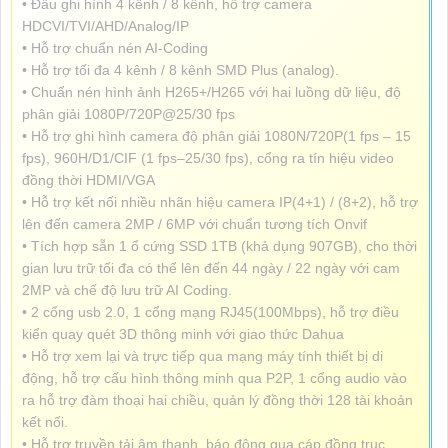
• Đầu ghi hình 4 kênh / 8 kênh, hỗ trợ camera
HDCVI/TVI/AHD/Analog/IP
• Hỗ trợ chuẩn nén AI-Coding
• Hỗ trợ tối đa 4 kênh / 8 kênh SMD Plus (analog).
• Chuẩn nén hình ảnh H265+/H265 với hai luồng dữ liệu, độ
phân giải 1080P/720P@25/30 fps
• Hỗ trợ ghi hình camera độ phân giải 1080N/720P(1 fps – 15
fps), 960H/D1/CIF (1 fps–25/30 fps), cổng ra tín hiệu video
đồng thời HDMI/VGA
• Hỗ trợ kết nối nhiều nhãn hiệu camera IP(4+1) / (8+2), hỗ trợ
lên đến camera 2MP / 6MP với chuẩn tương tích Onvif
• Tích hợp sẵn 1 ổ cứng SSD 1TB (khả dụng 907GB), cho thời
gian lưu trữ tối đa có thể lên đến 44 ngày / 22 ngày với cam
2MP và chế độ lưu trữ AI Coding.
• 2 cổng usb 2.0, 1 cổng mạng RJ45(100Mbps), hỗ trợ điều
kiển quay quét 3D thông minh với giao thức Dahua
• Hỗ trợ xem lại và trực tiếp qua mạng máy tính thiết bị di
động, hỗ trợ cấu hình thông minh qua P2P, 1 cổng audio vào
ra hỗ trợ đàm thoại hai chiều, quản lý đồng thời 128 tài khoản
kết nối.
• Hỗ trợ truyền tải âm thanh, báo động qua cáp đồng trục