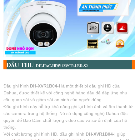
ĐẦU THU
DH-HAC-HDW1239TP-LED-S2
Đầu ghi hình
DH-XVR1B04-I
là một thiết bị đầu ghi HD của
Dahua, được thiết kế với công nghệ hàng đầu để đáp ứng nhu
cầu quan sát và giám sát an ninh của người dùng.
Đầu ghi hình này hỗ trợ khả năng ghi lại hình ảnh và âm thanh từ
các camera trong hệ thống. Nó sử dụng công nghệ Dahua độc
quyền để Bảo Đảm chất lượng video cao và sự ổn định của hệ
thống.
Với chất lượng ghi hình HD, đầu ghi hình
DH-XVR1B04-I
giúp