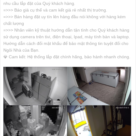
nhu cầu lắp đặt của Quý khách hàng.
=>>> Báo giá cụ thể và cam kết giá rẻ nhất thị trường.
=>>> Bán hàng đặt uy tín lên hàng đầu nói không với hàng kém
chất lượng
=>>> Nhân viên kỹ thuật hướng dẫn tận tình cho Quý khách hàng
sử dụng camera trên tivi, điện thoại, Ipad, máy tính bàn và laptop.
Hướng dẫn cách đổi mật khẩu để bảo mật thông tin tuyệt đối cho
Ngôi Nhà của Bạn.
💎 Cam kết: Hệ thống lắp đặt chính hãng, bảo hành nhanh chóng.