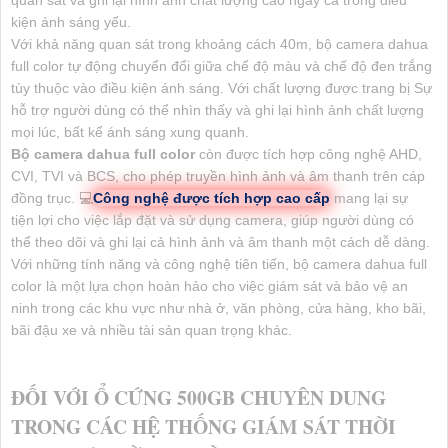
quan sát và ghi lại hình ảnh chất lượng cao ngay cả trong điều
kiện ánh sáng yếu.
Với khả năng quan sát trong khoảng cách 40m, bộ camera dahua
full color tự động chuyển đổi giữa chế độ màu và chế độ đen trắng
tùy thuộc vào điều kiện ánh sáng. Với chất lượng được trang bị Sự
hỗ trợ người dùng có thể nhìn thấy và ghi lại hình ảnh chất lượng
mọi lúc, bất kể ánh sáng xung quanh.
Bộ camera dahua full color
còn được tích hợp công nghệ AHD,
CVI, TVI và BCS, cho phép truyền hình ảnh và âm thanh trên cáp
đồng trục. 💻
Công nghệ được tích hợp cao cấp
mang lại sự
tiện lợi cho việc lắp đặt và sử dụng camera, giúp người dùng có
thể theo dõi và ghi lại cả hình ảnh và âm thanh một cách dễ dàng.
Với những tính năng và công nghệ tiên tiến, bộ camera dahua full
color là một lựa chọn hoàn hảo cho việc giám sát và bảo vệ an
ninh trong các khu vực như nhà ở, văn phòng, cửa hàng, kho bãi,
bãi đậu xe và nhiều tài sản quan trọng khác.
ĐỐI VỚI Ổ CỨNG 500GB CHUYÊN DUNG
TRONG CÁC HỆ THỐNG GIÁM SÁT THỜI