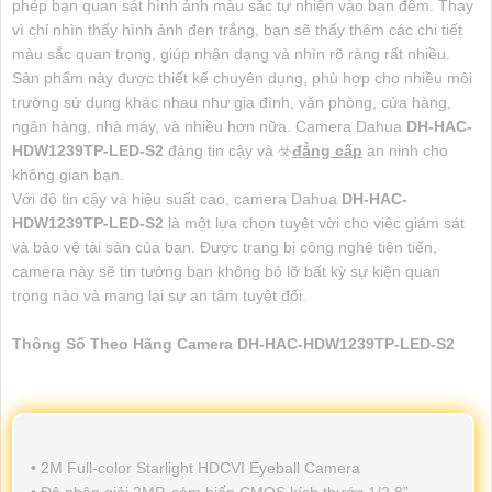
phép bạn quan sát hình ảnh màu sắc tự nhiên vào ban đêm. Thay
vì chỉ nhìn thấy hình ảnh đen trắng, bạn sẽ thấy thêm các chi tiết
màu sắc quan trọng, giúp nhận dạng và nhìn rõ ràng rất nhiều.
Sản phẩm này được thiết kế chuyên dụng, phù hợp cho nhiều môi
trường sử dụng khác nhau như gia đình, văn phòng, cửa hàng,
ngân hàng, nhà máy, và nhiều hơn nữa. Camera Dahua
DH-HAC-
HDW1239TP-LED-S2
đáng tin cậy và ☣️
đẳng cấp
an ninh cho
không gian bạn.
Với độ tin cậy và hiệu suất cao, camera Dahua
DH-HAC-
HDW1239TP-LED-S2
là một lựa chọn tuyệt vời cho việc giám sát
và bảo vệ tài sản của bạn. Được trang bị công nghệ tiên tiến,
camera này sẽ tin tưởng bạn không bỏ lỡ bất kỳ sự kiện quan
trọng nào và mang lại sự an tâm tuyệt đối.
Thông Số Theo Hãng Camera DH-HAC-HDW1239TP-LED-S2
• 2M Full-color Starlight HDCVI Eyeball Camera
• Độ phân giải 2MP, cảm biến CMOS kích thước 1/2.8”,