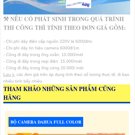
⚒ NẾU CÓ PHÁT SINH TRONG QUÁ TRÌNH
THI CÔNG THÌ TÍNH THEO ĐƠN GIÁ GỒM:
- Chi phí dây điện cấp nguồn 220V là 6000đ/m
- Chi phí dây tín hiệu camera 6000đ/1m
- Công đi dây trong ống xoắn: 10.000/mét
- Công đi đây trong nẹp điện: 15.000/mét
- Công đi đây trong ống cứng 20.000/ mét
Lưu ý:
các đơn giá trên áp dụng tính theo số lượng thực tế, đi bao
nhiêu tính bấy nhiêu.
THAM KHẢO NHỮNG SẢN PHẨM CŨNG
HÃNG
BỘ CAMERA DAHUA FULL COLOR