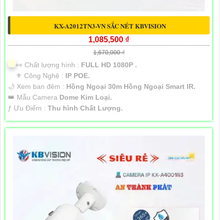
KX-A2012TN3-VN SẮC NÉT KBVISION
1,085,500 ₫
1,670,000 ₫
️👀 Chất lượng hình :
FULL HD 1080P .
⚜️ Công Nghệ :
IP POE.
🌙 Xem ban đêm :
Hồng Ngoại 30m Hồng Ngoại Smart IR.
👑 Mẫu Camera
Dome Kim Loại.
️ƒ Ưu Điểm :
Thu hình Chất Lượng.