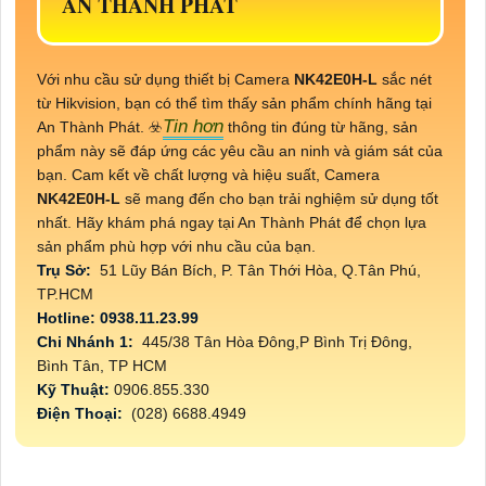
AN THÀNH PHÁT
Với nhu cầu sử dụng thiết bị Camera
NK42E0H-L
sắc nét
từ Hikvision, bạn có thể tìm thấy sản phẩm chính hãng tại
Tin hơn
An Thành Phát. ☣️
thông tin đúng từ hãng, sản
phẩm này sẽ đáp ứng các yêu cầu an ninh và giám sát của
bạn. Cam kết về chất lượng và hiệu suất, Camera
NK42E0H-L
sẽ mang đến cho bạn trải nghiệm sử dụng tốt
nhất. Hãy khám phá ngay tại An Thành Phát để chọn lựa
sản phẩm phù hợp với nhu cầu của bạn.
Trụ Sở:
51 Lũy Bán Bích, P. Tân Thới Hòa, Q.Tân Phú,
TP.HCM
Hotline: 0938.11.23.99
Chi Nhánh 1:
445/38 Tân Hòa Đông,P Bình Trị Đông,
Bình Tân, TP HCM
Kỹ Thuật:
0906.855.330
Điện Thoại:
(028) 6688.4949