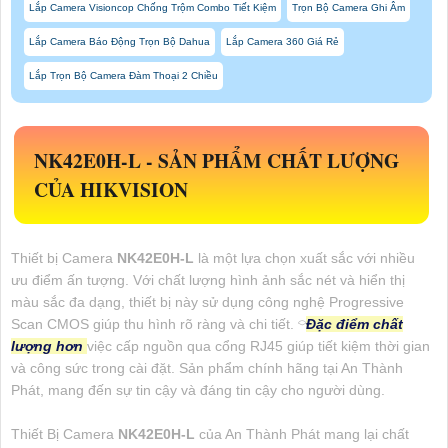
Lắp Camera Visioncop Chống Trộm Combo Tiết Kiệm
Trọn Bộ Camera Ghi Âm
Lắp Camera Báo Động Trọn Bộ Dahua
Lắp Camera 360 Giá Rẻ
Lắp Trọn Bộ Camera Đàm Thoại 2 Chiều
NK42E0H-L
-
SẢN PHẨM CHẤT LƯỢNG
CỦA HIKVISION
Thiết bị Camera
NK42E0H-L
là một lựa chọn xuất sắc với nhiều
ưu điểm ấn tượng. Với chất lượng hình ảnh sắc nét và hiển thị
màu sắc đa dạng, thiết bị này sử dụng công nghệ Progressive
Scan CMOS giúp thu hình rõ ràng và chi tiết. ⌔
Đặc điểm chất
lượng hơn
việc cấp nguồn qua cổng RJ45 giúp tiết kiệm thời gian
và công sức trong cài đặt. Sản phẩm chính hãng tại An Thành
Phát, mang đến sự tin cậy và đáng tin cậy cho người dùng.
Thiết Bị Camera
NK42E0H-L
của An Thành Phát mang lại chất