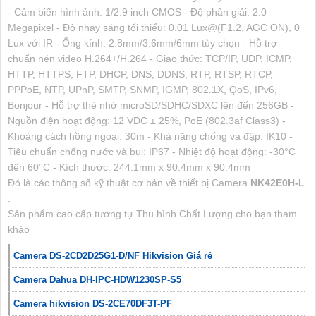
- Cảm biến hình ảnh: 1/2.9 inch CMOS - Độ phân giải: 2.0
Megapixel - Độ nhạy sáng tối thiểu: 0.01 Lux@(F1.2, AGC ON), 0
Lux với IR - Ống kính: 2.8mm/3.6mm/6mm tùy chọn - Hỗ trợ
chuẩn nén video H.264+/H.264 - Giao thức: TCP/IP, UDP, ICMP,
HTTP, HTTPS, FTP, DHCP, DNS, DDNS, RTP, RTSP, RTCP,
PPPoE, NTP, UPnP, SMTP, SNMP, IGMP, 802.1X, QoS, IPv6,
Bonjour - Hỗ trợ thẻ nhớ microSD/SDHC/SDXC lên đến 256GB -
Nguồn điện hoạt động: 12 VDC ± 25%, PoE (802.3af Class3) -
Khoảng cách hồng ngoại: 30m - Khả năng chống va đập: IK10 -
Tiêu chuẩn chống nước và bụi: IP67 - Nhiệt độ hoạt động: -30°C
đến 60°C - Kích thước: 244.1mm x 90.4mm x 90.4mm
Đó là các thông số kỹ thuật cơ bản về thiết bị Camera
NK42E0H-L
.
Sản phẩm cao cấp tương tự Thu hình Chất Lượng cho bạn tham
khảo
Camera DS-2CD2D25G1-D/NF Hikvision Giá rẻ
Camera Dahua DH-IPC-HDW1230SP-S5
Camera hikvision DS-2CE70DF3T-PF