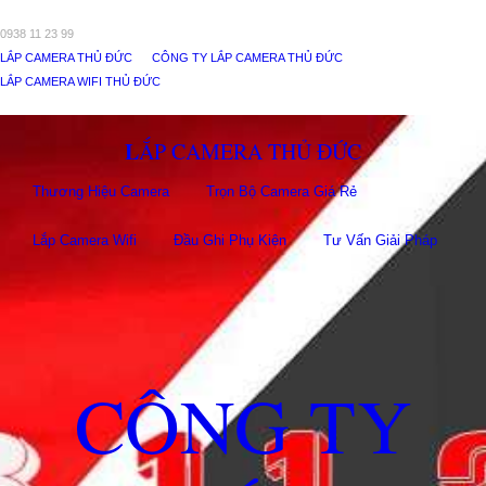
0938 11 23 99
LẮP CAMERA THỦ ĐỨC
CÔNG TY LẮP CAMERA THỦ ĐỨC
LẮP CAMERA WIFI THỦ ĐỨC
LẮP CAMERA THỦ ĐỨC
Thương Hiệu Camera
Trọn Bộ Camera Giá Rẻ
Lắp Camera Wifi
Đầu Ghi Phụ Kiên
Tư Vấn Giải Pháp
CÔNG TY