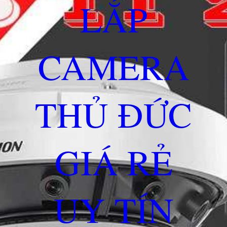
LẮP
CAMERA
THỦ ĐỨC
GIÁ RẺ
UY TÍN