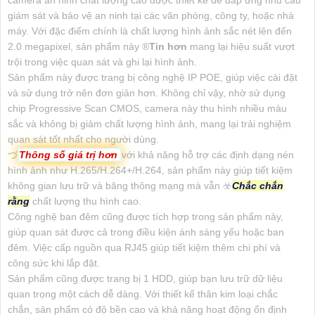
camera an ninh chất lượng cao được thiết kế để đáp ứng nhu cầu
giám sát và bảo vệ an ninh tại các văn phòng, công ty, hoặc nhà
máy. Với đặc điểm chính là chất lượng hình ảnh sắc nét lên đến
2.0 megapixel, sản phẩm này ®️
Tin hơn
mang lại hiệu suất vượt
trội trong việc quan sát và ghi lại hình ảnh.
Sản phẩm này được trang bị công nghệ IP POE, giúp việc cài đặt
và sử dụng trở nên đơn giản hơn. Không chỉ vậy, nhờ sử dụng
chip Progressive Scan CMOS, camera này thu hình nhiều màu
sắc và không bị giảm chất lượng hình ảnh, mang lại trải nghiệm
quan sát tốt nhất cho người dùng.
づ
Thông số giá trị hơn
với khả năng hỗ trợ các định dạng nén
hình ảnh như H.265/H.264+/H.264, sản phẩm này giúp tiết kiệm
không gian lưu trữ và băng thông mạng mà vẫn ☣️
Chắc chắn
rằng
chất lượng thu hình cao.
Công nghệ ban đêm cũng được tích hợp trong sản phẩm này,
giúp quan sát được cả trong điều kiện ánh sáng yếu hoặc ban
đêm. Việc cấp nguồn qua RJ45 giúp tiết kiệm thêm chi phí và
công sức khi lắp đặt.
Sản phẩm cũng được trang bị 1 HDD, giúp bạn lưu trữ dữ liệu
quan trọng một cách dễ dàng. Với thiết kế thân kim loại chắc
chắn, sản phẩm có độ bền cao và khả năng hoạt động ổn định