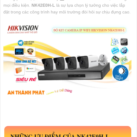
mọi điều kiện.
NK42E0H-L
là sự lựa chọn lý tưởng cho việc lắp
đặt trong các công trình hay môi trường đòi hỏi sự chịu đựng cao.
NHỮNG ƯU ĐIỂM CỦA
NK42E0H-L