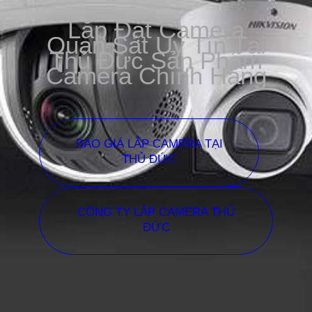
Lắp Đặt Camera
Quan Sát Uy Tín Tại
Thủ Đức Sản Phẩm
Camera Chính Hãng
BÁO GIÁ LẮP CAMERA TẠI
THỦ ĐỨC
CÔNG TY LẮP CAMERA THỦ
ĐỨC