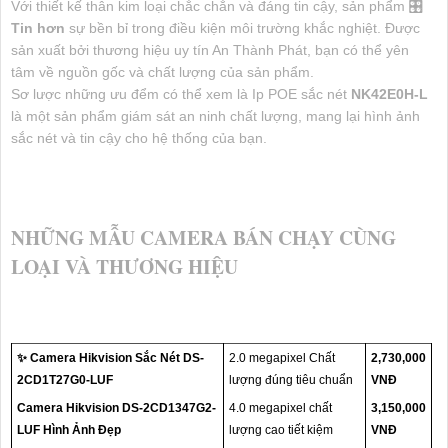
Với thiết kế thân kim loại chắc chắn và đáng tin cậy, sản phẩm 🎛
Tin hơn
sự bền bỉ trong điều kiện môi trường khắc nghiệt. Được
sản xuất bởi thương hiệu uy tín An Thành Phát, bạn có thể yên
tâm về nguồn gốc và chất lượng của sản phẩm.
Sơ lược những ưu đểm có thể xem là Ip POE sắc nét
NK42E0H-L
là một sản phẩm giám sát an ninh chất lượng, mang lại hình ảnh
sắc nét và tin cậy cho hệ thống của bạn.
NHỮNG MẪU CAMERA BÁN CHẠY CÙNG
LOẠI VÀ THƯƠNG HIỆU
✨ Camera Hikvision Sắc Nét DS-
2.0 megapixel Chất
2,730,000
2CD1T27G0-LUF
lượng đúng tiêu chuẩn
VNĐ
Camera Hikvision DS-2CD1347G2-
4.0 megapixel chất
3,150,000
LUF Hình Ảnh Đẹp
lượng cao tiết kiệm
VNĐ