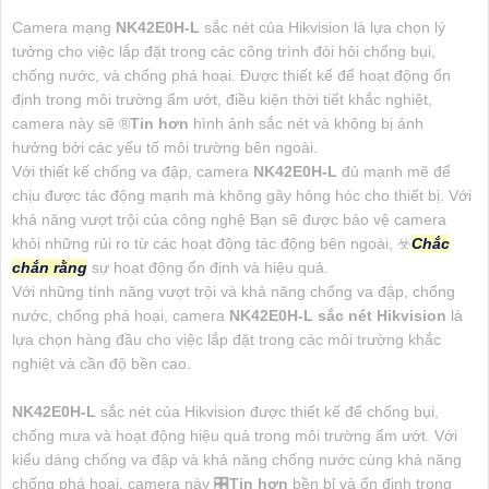
Camera mạng
NK42E0H-L
sắc nét của Hikvision là lựa chọn lý
tưởng cho việc lắp đặt trong các công trình đòi hỏi chống bụi,
chống nước, và chống phá hoại. Được thiết kế để hoạt động ổn
định trong môi trường ẩm ướt, điều kiện thời tiết khắc nghiệt,
camera này sẽ ®️
Tin hơn
hình ảnh sắc nét và không bị ảnh
hưởng bởi các yếu tố môi trường bên ngoài.
Với thiết kế chống va đập, camera
NK42E0H-L
đủ mạnh mẽ để
chịu được tác động mạnh mà không gây hỏng hóc cho thiết bị. Với
khả năng vượt trội của công nghệ Bạn sẽ được bảo vệ camera
khỏi những rủi ro từ các hoạt động tác động bên ngoài, ☣️
Chắc
chắn rằng
sự hoạt động ổn định và hiệu quả.
Với những tính năng vượt trội và khả năng chống va đập, chống
nước, chống phá hoại, camera
NK42E0H-L
sắc nét Hikvision
là
lựa chọn hàng đầu cho việc lắp đặt trong các môi trường khắc
nghiệt và cần độ bền cao.
NK42E0H-L
sắc nét của Hikvision được thiết kế để chống bụi,
chống mưa và hoạt động hiệu quả trong môi trường ẩm ướt. Với
kiểu dáng chống va đập và khả năng chống nước cùng khả năng
chống phá hoại, camera này 🎛
Tin hơn
bền bỉ và ổn định trong