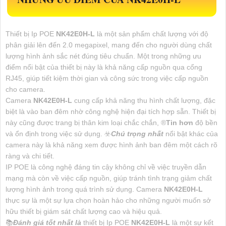
Thiết bị Ip POE
NK42E0H-L
là một sản phẩm chất lượng với độ
phân giải lên đến 2.0 megapixel, mang đến cho người dùng chất
lượng hình ảnh sắc nét đúng tiêu chuẩn. Một trong những ưu
điểm nổi bật của thiết bị này là khả năng cấp nguồn qua cổng
RJ45, giúp tiết kiệm thời gian và công sức trong việc cấp nguồn
cho camera.
Camera
NK42E0H-L
cung cấp khả năng thu hình chất lượng, đặc
biệt là vào ban đêm nhờ công nghệ hiện đại tích hợp sẵn. Thiết bị
này cũng được trang bị thân kim loại chắc chắn, ®️
Tin hơn
độ bền
và ổn định trong việc sử dụng. ☣️
Chú trọng nhất
nổi bật khác của
camera này là khả năng xem được hình ảnh ban đêm một cách rõ
ràng và chi tiết.
IP POE là công nghệ đáng tin cậy không chỉ về việc truyền dẫn
mạng mà còn về việc cấp nguồn, giúp tránh tình trạng giảm chất
lượng hình ảnh trong quá trình sử dụng. Camera
NK42E0H-L
thực sự là một sự lựa chọn hoàn hảo cho những người muốn sở
hữu thiết bị giám sát chất lượng cao và hiệu quả.
📚
Đánh giá tốt nhất là
thiết bị Ip POE
NK42E0H-L
là một sự kết