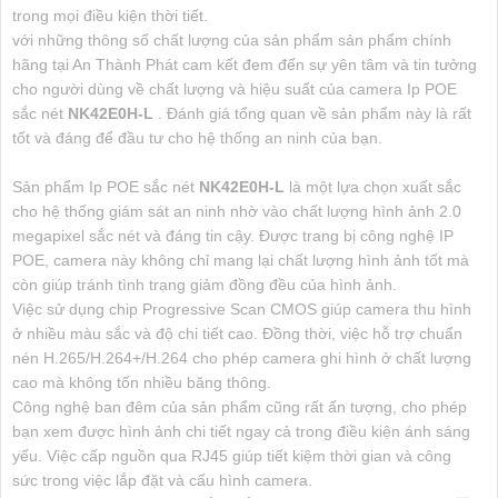
trong mọi điều kiện thời tiết.
với những thông số chất lượng của sản phẩm sản phẩm chính
hãng tại An Thành Phát cam kết đem đến sự yên tâm và tin tưởng
cho người dùng về chất lượng và hiệu suất của camera Ip POE
sắc nét
NK42E0H-L
. Đánh giá tổng quan về sản phẩm này là rất
tốt và đáng để đầu tư cho hệ thống an ninh của bạn.
Sản phẩm Ip POE sắc nét
NK42E0H-L
là một lựa chọn xuất sắc
cho hệ thống giám sát an ninh nhờ vào chất lượng hình ảnh 2.0
megapixel sắc nét và đáng tin cậy. Được trang bị công nghệ IP
POE, camera này không chỉ mang lại chất lượng hình ảnh tốt mà
còn giúp tránh tình trạng giảm đồng đều của hình ảnh.
Việc sử dụng chip Progressive Scan CMOS giúp camera thu hình
ở nhiều màu sắc và độ chi tiết cao. Đồng thời, việc hỗ trợ chuẩn
nén H.265/H.264+/H.264 cho phép camera ghi hình ở chất lượng
cao mà không tốn nhiều băng thông.
Công nghệ ban đêm của sản phẩm cũng rất ấn tượng, cho phép
bạn xem được hình ảnh chi tiết ngay cả trong điều kiện ánh sáng
yếu. Việc cấp nguồn qua RJ45 giúp tiết kiệm thời gian và công
sức trong việc lắp đặt và cấu hình camera.