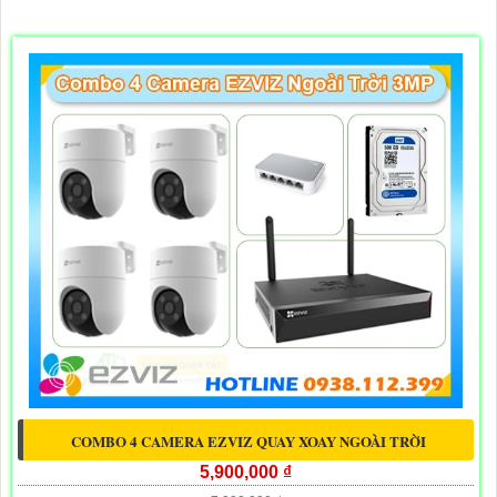
COMBO 4 CAMERA EZVIZ QUAY XOAY NGOÀI TRỜI
5,900,000 ₫