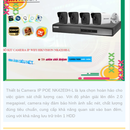
Thiết bị Camera IP POE NK42E0H-L là lựa chọn hoàn hảo cho
việc giám sát chất lượng cao. Với độ phân giải lên đến 2.0
megapixel, camera này đảm bảo hình ảnh sắc nét, chất lượng
đúng tiêu chuẩn, cung cấp khả năng quan sát vào ban đêm,
cùng với khả năng lưu trữ trên 1 HDD