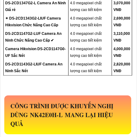
DS-2CD1347G2-L Camera An Ninh
4.0 megapixel chất
3,070,000
Giá rẻ
lượng cao tiết kiệm
VNĐ
✴ DS-2CD1343G2-LIUF Camera
4.0 megapixel chất
2,690,000
Hikvision Chức Năng Cao Cấp
lượng cao tiết kiệm
VNĐ
DS-2CD1147G2-LUF Camera An
4.0 megapixel chất
3,110,000
Ninh Chức Năng Cao Cấp ✔
lượng cao tiết kiệm
VNĐ
Camera Hikvision DS-2CD1147G0-
4.0 megapixel chất
4,000,000
UF Sắc Nét
lượng cao tiết kiệm
VNĐ
DS-2CD1143G2-LIUF Camera An
4.0 megapixel chất
2,820,000
Ninh Sắc Nét
lượng cao tiết kiệm
VNĐ
CÔNG TRÌNH ĐƯỢC KHUYẾN NGHỊ
DÙNG
NK42E0H-L
MANG LẠI HIỆU
QUẢ