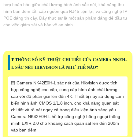
hợp hoàn hảo giữa chất lượng hình ảnh sắc nét, khả năng thu
hình ban đêm tốt, cấp nguồn qua RJ45 tiện lợi, và công nghệ IP
POE đáng tin cậy. Đây thực sự là một sản phẩm đáng để đầu tư
cho việc giám sát và bảo vệ an ninh.
❓ THÔNG SỐ KỸ THUẬT CHI TIẾT CỦA CAMERA NKEH-
L SẮC NÉT HIKVISION LÀ NHƯ THẾ NÀO?
🦉 Camera NK42E0H-L sắc nét của Hikvision được tích
hợp công nghệ cao cấp, cung cấp hình ảnh chất lượng
cao với độ phân giải lên đến 4K. Thiết bị này sử dụng cảm
biến hình ảnh CMOS 1/1.8 inch, cho khả năng quan sát
chi tiết và rõ nét ngay cả trong điều kiện ánh sáng yếu.
Camera NK42E0H-L hỗ trợ công nghệ hồng ngoại thông
minh EXIR 2.0 cho khoảng cách quan sát lên đến 200m
vào ban đêm. ️