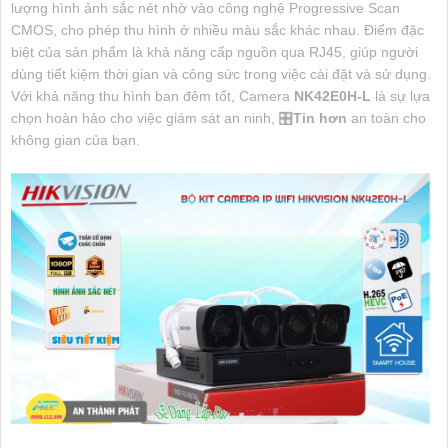
lượng hình ảnh sắc nét nhờ vào công nghệ Progressive Scan
CMOS, cho phép thu hình ở nhiều màu sắc khác nhau. Điểm đặc
biệt của sản phẩm là khả năng cấp nguồn qua RJ45, giúp người
dùng tiết kiệm thời gian và công sức trong việc cài đặt và sử dụng.
Với khả năng thu hình ban đêm tốt, Camera
NK42E0H-L
là sự lựa
chọn hoàn hảo cho việc giám sát an ninh, 🎛
Tin hơn
an toàn cho
không gian của bạn.