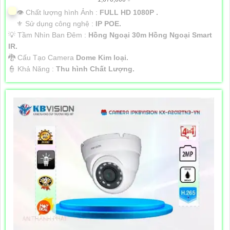
👁 Chất lượng hình Ảnh :
FULL HD 1080P .
⚜️ Sử dụng công nghệ :
IP POE.
💡 Tầm Nhìn Ban Đêm :
Hồng Ngoại 30m Hồng Ngoại Smart
IR.
🐉️ Cấu Tạo Camera
Dome Kim loại.
️👮 Khả Năng :
Thu hình Chất Lượng.