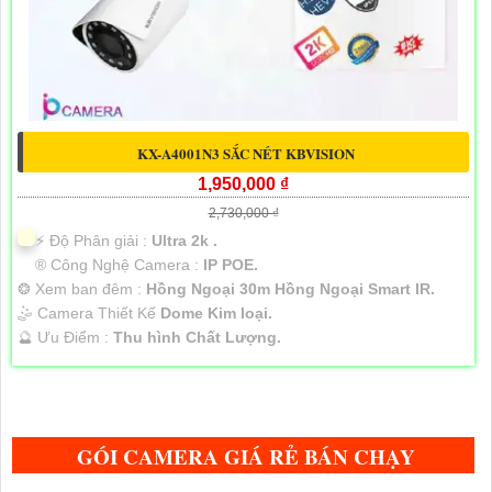
KX-A4001N3 SẮC NÉT KBVISION
1,950,000 ₫
2,730,000 ₫
️⚡ Độ Phân giải :
Ultra 2k .
®️ Công Nghệ Camera :
IP POE.
❂ Xem ban đêm :
Hồng Ngoại 30m Hồng Ngoại Smart IR.
🤹 Camera Thiết Kế
Dome Kim loại.
️🔮 Ưu Điểm :
Thu hình Chất Lượng.
GÓI CAMERA GIÁ RẺ BÁN CHẠY