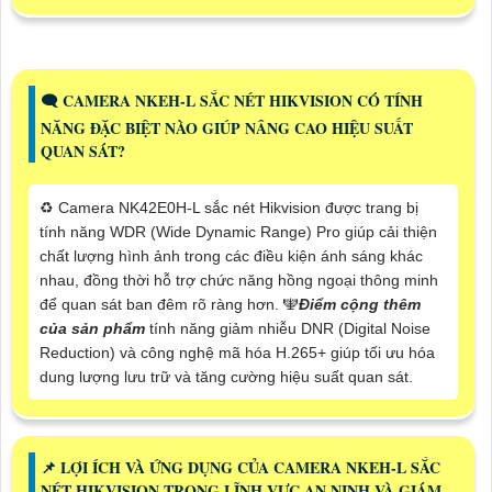
🗨️ CAMERA NKEH-L SẮC NÉT HIKVISION CÓ TÍNH
NĂNG ĐẶC BIỆT NÀO GIÚP NÂNG CAO HIỆU SUẤT
QUAN SÁT?
♻️ Camera NK42E0H-L sắc nét Hikvision được trang bị
tính năng WDR (Wide Dynamic Range) Pro giúp cải thiện
chất lượng hình ảnh trong các điều kiện ánh sáng khác
nhau, đồng thời hỗ trợ chức năng hồng ngoại thông minh
để quan sát ban đêm rõ ràng hơn. ️🕎
Điểm cộng thêm
của sản phẩm
tính năng giảm nhiễu DNR (Digital Noise
Reduction) và công nghệ mã hóa H.265+ giúp tối ưu hóa
dung lượng lưu trữ và tăng cường hiệu suất quan sát.
📌 LỢI ÍCH VÀ ỨNG DỤNG CỦA CAMERA NKEH-L SẮC
NÉT HIKVISION TRONG LĨNH VỰC AN NINH VÀ GIÁM