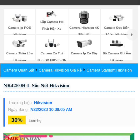
Lắp Camera Hik
Camera Ip POE
Camera Hikvision 4K
Camera Đọc Biển
Phát Hiện Xe
Hikvision
Siêu Nét
Số Xe Hikvision
Bộ Camera Ghi Âm
Camera Thân Lớn
Camera Có Thẻ
Camera Ip Có Dây
Hikvision
Hikvision
Nhớ SD HIKVISION
Camera Quan Sát
Camera Hikvision Giá Rẻ
Camera Starlight Hikvision
NK42E0H-L Sắc Nét Hikvision
Thương hiệu:
Hikvision
Ngày đăng:
7/22/2023 10:39:05 AM
30%
Liên hệ