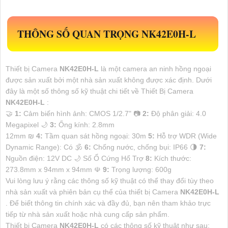
THÔNG SỐ QUAN TRỌNG
NK42E0H-L
Thiết bị Camera
NK42E0H-L
là một camera an ninh hồng ngoại
được sản xuất bởi một nhà sản xuất không được xác định. Dưới
đây là một số thông số kỹ thuật chi tiết về Thiết Bị Camera
NK42E0H-L
:
🤝
1:
Cảm biến hình ảnh: CMOS 1/2.7" 📷
2:
Độ phân giải: 4.0
Megapixel 🌙
3:
Ống kính: 2.8mm
12mm ₪
4:
Tầm quan sát hồng ngoại: 30m
5:
Hỗ trợ WDR (Wide
Dynamic Range): Có 🕉️
6:
Chống nước, chống bụi: IP66 🌗
7:
Nguồn điện: 12V DC 🌙 Số Ổ Cứng Hổ Trợ
8:
Kích thước:
273.8mm x 94mm x 94mm ☫
9:
Trọng lượng: 600g
Vui lòng lưu ý rằng các thông số kỹ thuật có thể thay đổi tùy theo
nhà sản xuất và phiên bản cụ thể của thiết bị Camera
NK42E0H-L
. Để biết thông tin chính xác và đầy đủ, bạn nên tham khảo trực
tiếp từ nhà sản xuất hoặc nhà cung cấp sản phẩm.
Thiết bị Camera
NK42E0H-L
có các thông số kỹ thuật như sau: