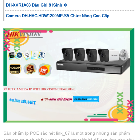
DH-XVR1A08 Đầu Ghi 8 Kênh ❇
Camera DH-HAC-HDW1200MP-S5 Chức Năng Cao Cấp
Sản phẩm Ip POE sắc nét link_07 là một trong những sản phẩm