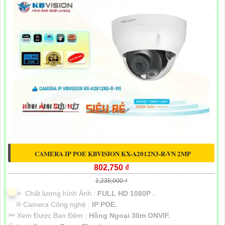
CAMERA IP POE KBVISION KX-A2012N3-R-VN 2MP
802,750 ₫
1,235,000 ₫
🔅 Chất lượng hình Ảnh :
FULL HD 1080P .
®️ Camera Công nghệ :
IP POE.
🔦 Xem Được Ban Đêm :
Hồng Ngoại 30m ONVIF.