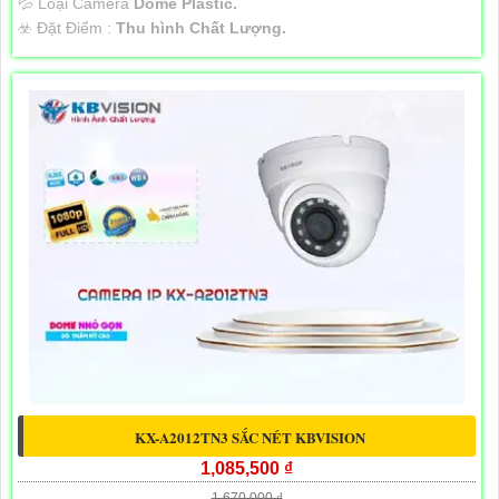
💦 Loại Camera
Dome Plastic.
️☣️ Đặt Điểm :
Thu hình Chất Lượng.
KX-A2012TN3 SẮC NÉT KBVISION
1,085,500 ₫
1,670,000 ₫