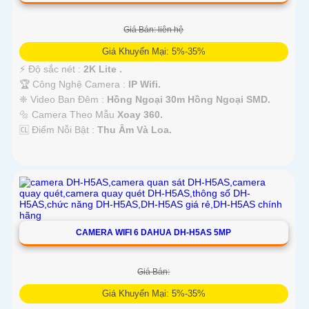
Giá Bán: liên hệ
Giá Khuyến Mại: 5%-35%
️⚡ Độ sắc nét :
2K Lite .
🏆 Công Nghệ Camera :
IP Wifi.
❈ Video Ban Đêm :
Hồng Ngoại 30m Hồng Ngoại SMD.
🔩 Camera Theo Mẫu
Xoay 360.
️🆑 Điểm Nỗi Bật :
Thu Âm Và Loa.
CAMERA WIFI 6 DAHUA DH-H5AS 5MP
Giá Bán:
Giá Khuyến Mại: 5%-35%