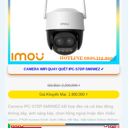
CAMERA WIFI QUAY QUÉT IPC-S7DP-5M0WEZ ✔
Giá Bán: 2,200,000 ₫
Giá Khuyến Mại: 1,900,000 ₫
Camera IPC-S7DP-5M0WEZ kết hợp đèn và còi báo động
không dây, ánh sáng kép, chọn hồng ngoại hoặc đèn chiếu
sáng. Chất lượng hình ảnh Ultra 4K lite, tiết kiệm băng thông
và chi phí, giám sát ban đêm tốt với hồng ngoại 50m