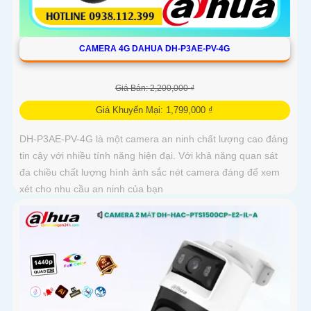
CAMERA 4G DAHUA DH-P3AE-PV-4G
Giá Bán: 2,200,000 ₫
Giá Khuyến Mại: 1,799,000 ₫
DH-P3AE-PV-4G là một camera an ninh chất lượng cao đáng
tin cậy với nhiều tính năng hiện đại. Với khả năng quan sát
đa chiều chất lượng hình ảnh sắc nét camera đáng để xem
xét cho nhu cầu an ninh của bạn