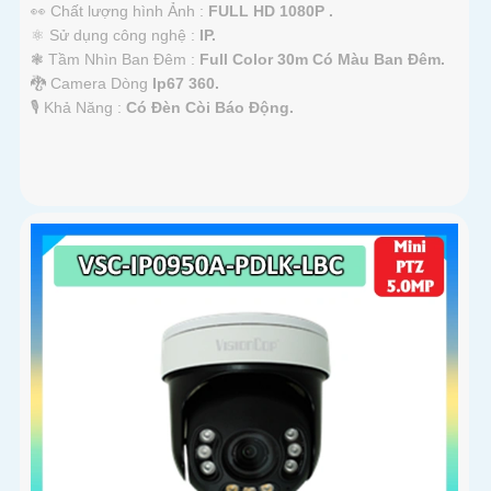
👀 Chất lượng hình Ảnh :
FULL HD 1080P .
⚛️ Sử dụng công nghệ :
IP.
❃ Tầm Nhìn Ban Đêm :
Full Color 30m Có Màu Ban Ðêm.
🐉️ Camera Dòng
Ip67 360.
️🎙 Khả Năng :
Có Ðèn Còi Báo Động.