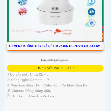
CAMERA KHÔNG DÂY GIÁ RẺ HIKVISION DS-2CV1F43G2-LIDWF
Giá Bán: 1,230,000 ₫
Giá Khuyến Mại: 861,000 ₫
️⚡ Độ sắc nét :
Ultra 2k + .
⚛️ Công Nghệ Camera :
IP.
❈ Xem ban đêm :
Full Color 20m Có Màu Ban Ðêm.
🕉️ Camera Dòng
Xoay 360.
️🆑 Ưu Điểm :
Thu Âm Và Loa.