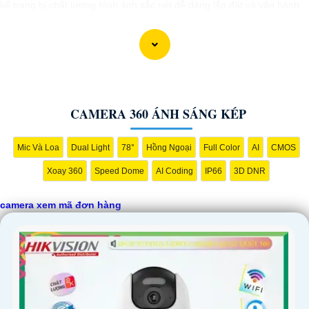
kế trang bị chất lượng hình ảnh sắc nét dễ dàng lắp đặt và vận hành
đối chiếu đơn hàng.
CAMERA 360 ÁNH SÁNG KÉP
Mic Và Loa
Dual Light
78°
Hồng Ngoại
Full Color
AI
CMOS
Xoay 360
Speed Dome
AI Coding
IP66
3D DNR
camera xem mã đơn hàng
'