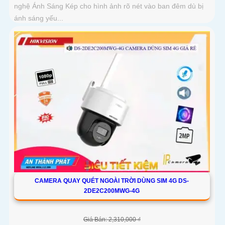
nghệ Ánh Sáng Kép cho hình ảnh rõ nét vào ban đêm dù bị
ánh sáng yếu...
CAMERA QUAY QUÉT NGOÀI TRỜI DÙNG SIM 4G DS-
2DE2C200MWG-4G
Giá Bán: 2,310,000 ₫