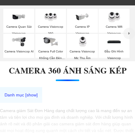
Camera Quan Sát
Camera Visioncop
Camera IP
Camera Wifi
Visioncop
360
Visioncop
Visioncop
Camera Visioncop Al
Camera Full Color
Camera Visioncop
Đầu Ghi Hình
Không Cần Đèn
Mic Thu Âm
Visioncop
VisionCop
CAMERA 360 ÁNH SÁNG KÉP
Camera giám Sát Đơn Hàng dạng chất lượng cao là mang đến sự an
tâm và tiện lợi cho mọi gia đình và doanh nghiệp. Với chất lượng hình
ảnh rõ nét và độ phân giải cao camera giám sát đơn hàng giúp quan
sát mọi hoạt động xung quanh một cách chi tiết và sắc nét. Được thiết