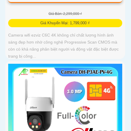
Giá Bán: 2,299,000 ₫
Giá Khuyến Mại: 1,799,000 ₫
Camera wifi ezviz C6C 4K không chỉ chất lượng hình ảnh
sáng đẹp hơn nhờ công nghệ Progressive Scan CMOS mà
còn có khả năng phân biệt người và động vật đặc biệt được
trang bị công...