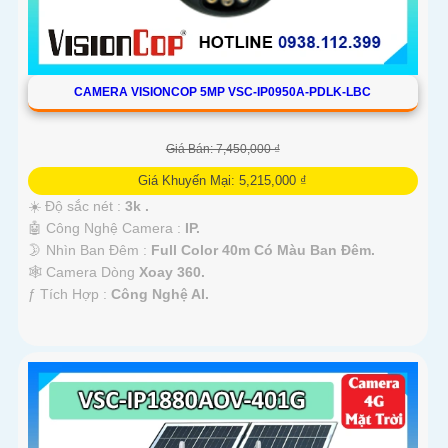
CAMERA VISIONCOP 5MP VSC-IP0950A-PDLK-LBC
Giá Bán: 7,450,000 ₫
Giá Khuyến Mại: 5,215,000 ₫
☀️ Độ sắc nét :
3k .
🤖️ Công Nghệ Camera :
IP.
🌛 Nhìn Ban Đêm :
Full Color 40m Có Màu Ban Ðêm.
🕸️ Camera Dòng
Xoay 360.
️ƒ Tích Hợp :
Công Nghệ AI.