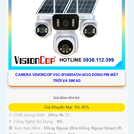
CAMERA VISIONCOP VSC-IP1880AOV-401G DÙNG PIN MẶT
TRỜI VÀ SIM 4G
Giá Bán: liên hệ
Giá Khuyến Mại: 5%-35%
🔆 Chất lượng hình :
Ultra 4k 👍🏾 .
⚜️ Công Nghệ Sử Dụng :
4G.
🔴 Xem ban đêm :
Hồng Ngoại 30m Hồng Ngoại Smart IR.