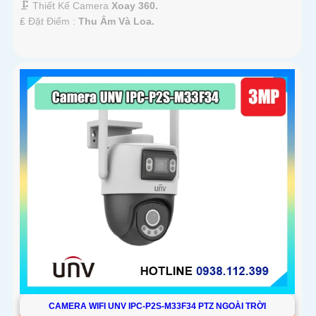
🗜️ Thiết Kế Camera
Xoay 360.
️₤ Đặt Điểm :
Thu Âm Và Loa.
CAMERA WIFI UNV IPC-P2S-M33F34 PTZ NGOÀI TRỜI