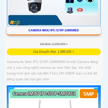
CAMERA IMOU IPC-S7XP-10M0WED
Giá Bán: 2,299,000 ₫
Giá Khuyến Mại: 1,999,000 ₫
Camera An Ninh IPC-S7XP-10M0WED là một Camera đáng
chú ý của công nghệ camera an ninh hiện đại. Với chất
lượng hình ảnh sắc nét đến FULL HD 1080P, bạn có thể dễ
dàng quan sát mọi góc nhìn