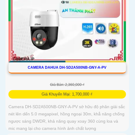
CAMERA DAHUA DH-SD2A500NB-GNY-A-PV
Giá Bán: 2,360,000 ₫
Giá Khuyến Mại: 1,700,000 ₫
Camera DH-SD2A500NB-GNY-A-PV sở hữu độ phân giải sắc
nét lên dến 5.0 megapixel, hồng ngoại 30m, khẳ năng chống
ngược sáng DWDR, khả năng quay xoay 360 cùng loa và
mic mang lại cho camera hình ảnh chất lượng