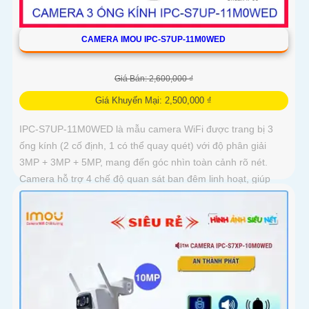
CAMERA IMOU IPC-S7UP-11M0WED
Giá Bán: 2,600,000 ₫
Giá Khuyến Mại: 2,500,000 ₫
IPC-S7UP-11M0WED là mẫu camera WiFi được trang bị 3
ống kính (2 cố định, 1 có thể quay quét) với độ phân giải
3MP + 3MP + 5MP, mang đến góc nhìn toàn cảnh rõ nét.
Camera hỗ trợ 4 chế độ quan sát ban đêm linh hoạt, giúp
giám sát hiệu quả trong mọi điều kiện ánh sáng