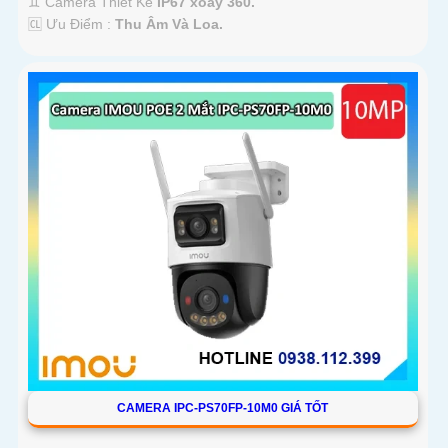
♊ Camera Thiết Kế
IP67 xoay 360.
️🆑 Ưu Điểm :
Thu Âm Và Loa.
CAMERA IPC-PS70FP-10M0 GIÁ TỐT