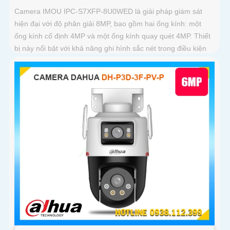
Camera IMOU IPC-S7XFP-8U0WED là giải pháp giám sát
hiện đại với độ phân giải 8MP, bao gồm hai ống kính: một
ống kính cố định 4MP và một ống kính quay quét 4MP. Thiết
bị này nổi bật với khả năng ghi hình sắc nét trong điều kiện
ánh sáng yếu nhờ công nghệ AURORA siêu nhạy sáng