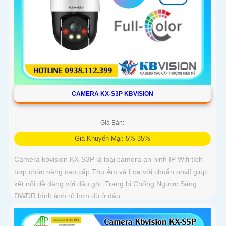
CAMERA KX-S3P KBVISION
Giá Bán:
Giá Khuyến Mại: 5%-35%
Camera kbvision KX-S3P là loại camera an ninh IP Wifi tích
hợp chức năng cao cấp Thu Âm và Loa với chuẩn onvif giúp
kết nối dễ dàng với đầu ghi. Trang bị Chống Ngược Sáng
DWDR hình ảnh rõ hơn dù ở đâu