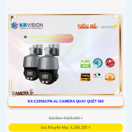
KX-C2056CPN-AL CAMERA QUAY QUÉT 360
Giá Bán: 9,625,000 ₫
Giá Khuyến Mại: 6,256,250 ₫