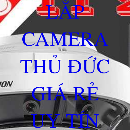
LẮP
CAMERA
THỦ ĐỨC
GIÁ RẺ
UY TÍN