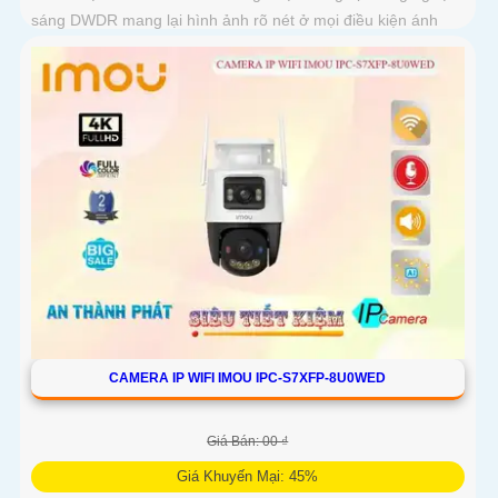
sáng DWDR mang lại hình ảnh rõ nét ở mọi điều kiện ánh
sáng
CAMERA IP WIFI IMOU IPC-S7XFP-8U0WED
Giá Bán: 00 ₫
Giá Khuyến Mại: 45%