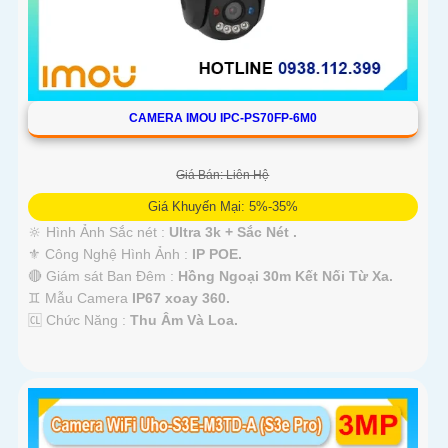
CAMERA IMOU IPC-PS70FP-6M0
Giá Bán: Liên Hệ
Giá Khuyến Mại: 5%-35%
🔆 Hình Ảnh Sắc nét :
Ultra 3k + Sắc Nét .
⚜️ Công Nghệ Hình Ảnh :
IP POE.
🔴 Giám sát Ban Đêm :
Hồng Ngoại 30m Kết Nối Từ Xa.
♊ Mẫu Camera
IP67 xoay 360.
️🆑 Chức Năng :
Thu Âm Và Loa.