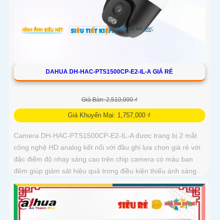
DAHUA DH-HAC-PTS1500CP-E2-IL-A GIÁ RẺ
Giá Bán: 2,510,000 ₫
Giá Khuyến Mại: 1,757,000 ₫
Camera DH-HAC-PTS1500CP-E2-IL-A đươc trang bị 2 mắt
công nghệ HD analog kết nối với đầu ghi lựa chọn giá rẻ với
đặc điểm độ nhạy sáng cao trên chip camera có màu ban
đêm giúp giám sát hiệu quả trong điều kiện thiếu ánh sáng.
2+2MP Smart Dual Light Outdoor Khoảng cách chiếu sáng
50 m