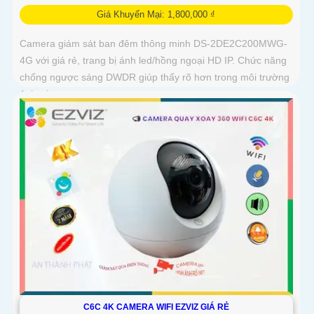
Giá Khuyến Mại: 1,800,000 ₫
Camera giám sát ban đêm thông minh DS-2DE2C200MWG-
4G với giá rẻ, trang bị ánh led/hồng ngoại HD IP. Chức năng
chống ngược sáng DWDR giúp thấy rõ hơn trong môi trường
ánh sáng ngược
C6C 4K CAMERA WIFI EZVIZ GIÁ RẺ