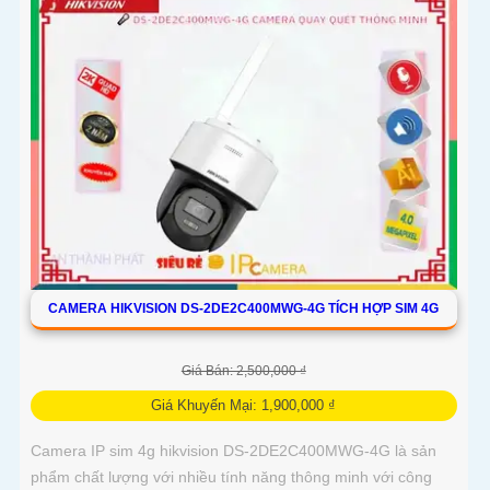
CAMERA HIKVISION DS-2DE2C400MWG-4G TÍCH HỢP SIM 4G
Giá Bán: 2,500,000 ₫
Giá Khuyến Mại: 1,900,000 ₫
Camera IP sim 4g hikvision DS-2DE2C400MWG-4G là sản
phẩm chất lượng với nhiều tính năng thông minh với công