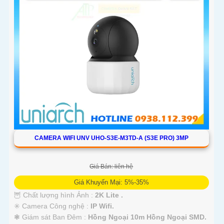
CAMERA WIFI UNV UHO-S3E-M3TD-A (S3E PRO) 3MP
Giá Bán: liên hệ
Giá Khuyến Mại: 5%-35%
🦉 Chất lượng hình Ảnh :
2K Lite .
✳️ Camera Công nghệ :
IP Wifi.
❃ Giám sát Ban Đêm :
Hồng Ngoại 10m Hồng Ngoại SMD.