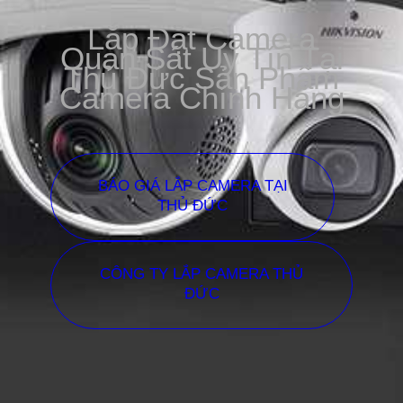
Lắp Đặt Camera
Quan Sát Uy Tín Tại
Thủ Đức Sản Phẩm
Camera Chính Hãng
BÁO GIÁ LẮP CAMERA TẠI
THỦ ĐỨC
CÔNG TY LẮP CAMERA THỦ
ĐỨC