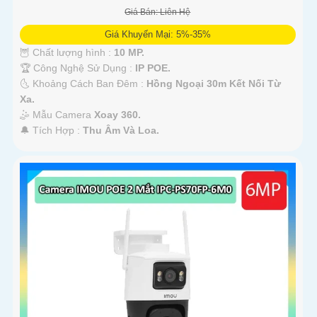
Giá Bán: Liên Hệ
Giá Khuyến Mại: 5%-35%
🦉 Chất lượng hình :
10 MP.
🏆 Công Nghệ Sử Dụng :
IP POE.
🌜 Khoảng Cách Ban Đêm :
Hồng Ngoại 30m Kết Nối Từ
Xa.
🤹 Mẫu Camera
Xoay 360.
️🔔 Tích Hợp :
Thu Âm Và Loa.