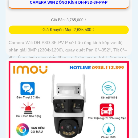
CAMERA WIFI 2 ỐNG KÍNH DH-P3D-3F-PV-P
Giá Bán: 3,765,000 ₫
Giá Khuyến Mại: 2,635,500 ₫
Camera Wifi DH-P3D-3F-PV-P sở hữu ống kính kép với độ
phân giải 3MP (2304x1296), quay quét Pan 0°–352°, Tilt 0°–
90°, tầm chiếu sáng đến 40m với 4 đèn warm light. Ngoài ra,
mẫu camera này còn đạt chuẩn chống nước IP66, hỗ trợ thẻ
nhớ tối đa 256GB, kết nối Wi-Fi 2