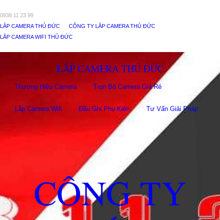
0938 11 23 99
LẮP CAMERA THỦ ĐỨC
CÔNG TY LẮP CAMERA THỦ ĐỨC
LẮP CAMERA WIFI THỦ ĐỨC
LẮP CAMERA THỦ ĐỨC
Thương Hiệu Camera
Trọn Bộ Camera Giá Rẻ
Lắp Camera Wifi
Đầu Ghi Phụ Kiên
Tư Vấn Giải Pháp
CÔNG TY