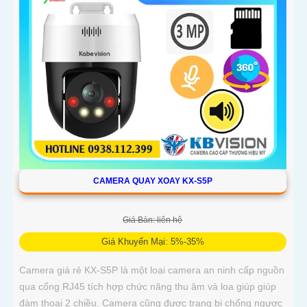
CAMERA QUAY XOAY KX-S5P
Giá Bán: liên hệ
Giá Khuyến Mại: 5%-35%
Camera giá rẻ KX-S5P là một loại camera an ninh cấp nguồn
qua cổng RJ45 tích hợp chức năng thu âm và loa giúp giúp
đàm thoại 2 chiều. Camera cũng được trang bị chống ngược