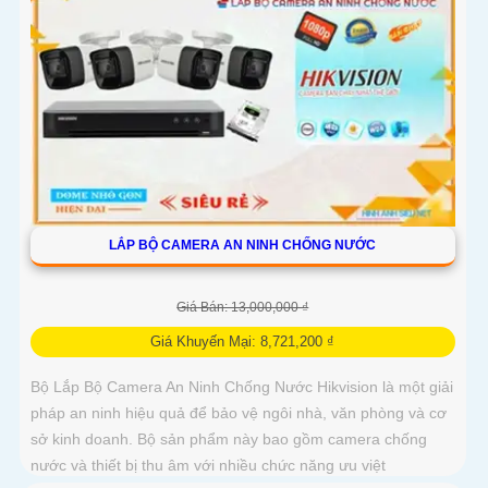
LẮP BỘ CAMERA AN NINH CHỐNG NƯỚC
Giá Bán: 13,000,000 ₫
Giá Khuyến Mại: 8,721,200 ₫
Bộ Lắp Bộ Camera An Ninh Chống Nước Hikvision là một giải
pháp an ninh hiệu quả để bảo vệ ngôi nhà, văn phòng và cơ
sở kinh doanh. Bộ sản phẩm này bao gồm camera chống
nước và thiết bị thu âm với nhiều chức năng ưu việt