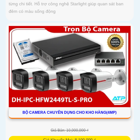
từng chi tiết. Hỗ trợ công nghệ Starlight giúp quan sát ban
đêm có màu sống động
BỘ CAMERA CHUYÊN DỤNG CHO KHO HÀNG(4MP)
Giá Bán: 10,000,000 ₫