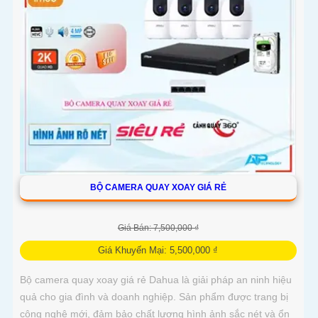
BỘ CAMERA QUAY XOAY GIÁ RẺ
Giá Bán: 7,500,000 ₫
Giá Khuyến Mại: 5,500,000 ₫
Bộ camera quay xoay giá rẻ Dahua là giải pháp an ninh hiệu
quả cho gia đình và doanh nghiệp. Sản phẩm được trang bị
công nghệ mới, đảm bảo chất lượng hình ảnh sắc nét và ổn