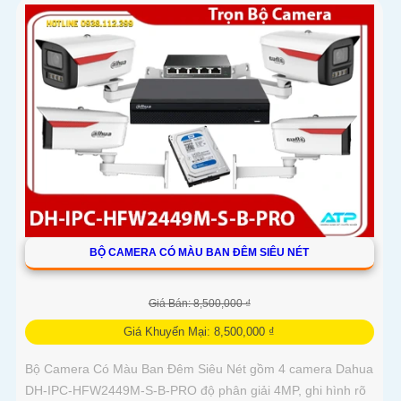
BỘ CAMERA CÓ MÀU BAN ĐÊM SIÊU NÉT
Giá Bán: 8,500,000 ₫
Giá Khuyến Mại: 8,500,000 ₫
Bộ Camera Có Màu Ban Đêm Siêu Nét gồm 4 camera Dahua
DH-IPC-HFW2449M-S-B-PRO độ phân giải 4MP, ghi hình rõ