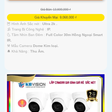
Giá Bán: 13,600,000 ₫
Giá Khuyến Mại: 9,068,000 ₫
🦉 Hình Ảnh Sắc nét :
Ultra 2k .
🕉️ Trang Bị Công Nghệ :
IP.
🌜 Tầm Nhìn Ban Đêm :
Full Color 30m Hồng Ngoại Smart
IR.
⚒ Mẫu Camera
Dome Kim loại.
️🔔 Khả Năng :
Thu Âm.