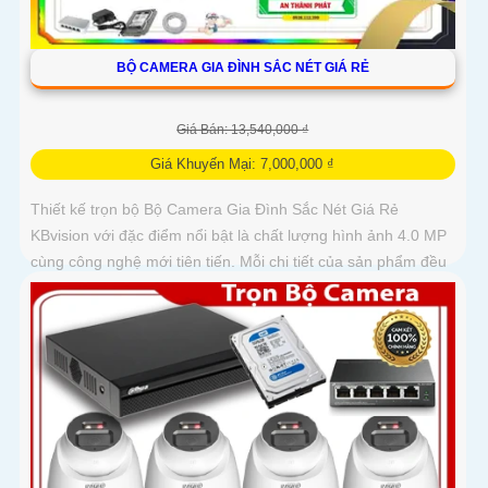
BỘ CAMERA GIA ĐÌNH SẮC NÉT GIÁ RẺ
Giá Bán: 13,540,000 ₫
Giá Khuyến Mại: 7,000,000 ₫
Thiết kế trọn bộ Bộ Camera Gia Đình Sắc Nét Giá Rẻ
KBvision với đặc điểm nổi bật là chất lượng hình ảnh 4.0 MP
cùng công nghệ mới tiên tiến. Mỗi chi tiết của sản phẩm đều
được...