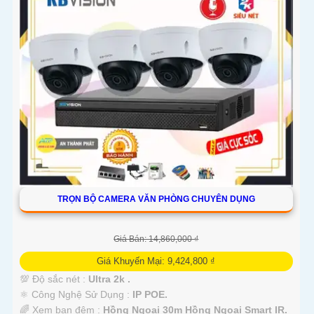
TRỌN BỘ CAMERA VĂN PHÒNG CHUYÊN DỤNG
Giá Bán: 14,860,000 ₫
Giá Khuyến Mại: 9,424,800 ₫
💯 Độ sắc nét :
Ultra 2k .
⚛️ Công Nghệ Sử Dụng :
IP POE.
🌈 Xem ban đêm :
Hồng Ngoại 30m Hồng Ngoại Smart IR.