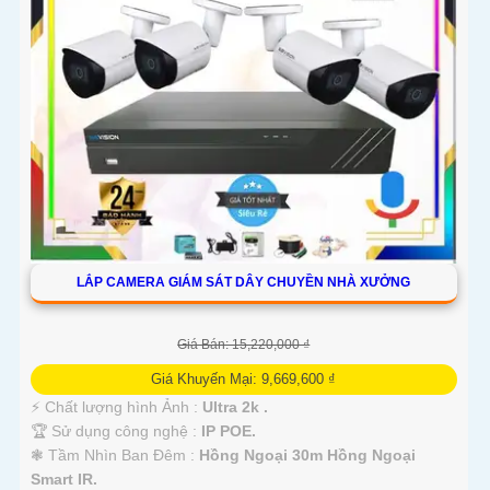
LẮP CAMERA GIÁM SÁT DÂY CHUYỀN NHÀ XƯỞNG
Giá Bán: 15,220,000 ₫
Giá Khuyến Mại: 9,669,600 ₫
️⚡ Chất lượng hình Ảnh :
Ultra 2k .
🏆 Sử dụng công nghệ :
IP POE.
❃ Tầm Nhìn Ban Đêm :
Hồng Ngoại 30m Hồng Ngoại
Smart IR.