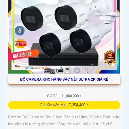
BỘ CAMERA KHO HÀNG SẮC NÉT ULTRA 2K GIÁ RẺ
Giá Bán: 11,080,000 ₫
Giá Khuyến Mại: 7,354,400 ₫
Combo Bộ Camera Kho Hàng Sắc Nét Ultra 2K của Dahua là
lựa chọn lý tưởng cho các công trình đòi hỏi giá trị và chất