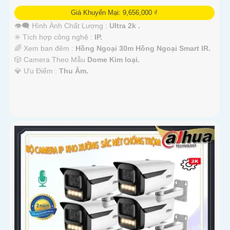
Giá Khuyến Mại: 9,656,000 ₫
👁️‍🗨 Hình Ành Chất Lượng :
Ultra 2k .
✳️ Tích hợp công nghệ :
IP.
🌈 Xem ban đêm :
Hồng Ngoại 30m Hồng Ngoại Smart IR.
🎲 Camera Theo Mẫu
Dome Kim loại.
️💎 Ưu Điểm :
Thu Âm.