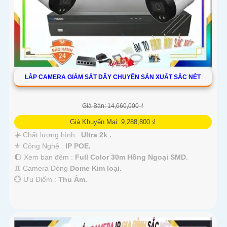
LẮP CAMERA GIÁM SÁT DÂY CHUYỀN SẢN XUẤT SẮC NÉT
Giá Bán: 14,660,000 ₫
Giá Khuyến Mại: 9,288,800 ₫
☀️ Chất lượng hình :
Ultra 2k .
⚜️ Công Nghệ :
IP POE.
🌔 Xem ban đêm :
Full Color 30m Hồng Ngoại SMD.
♊ Camera Dòng
Dome Kim loại.
️💮 Ưu Điểm :
Thu Âm.