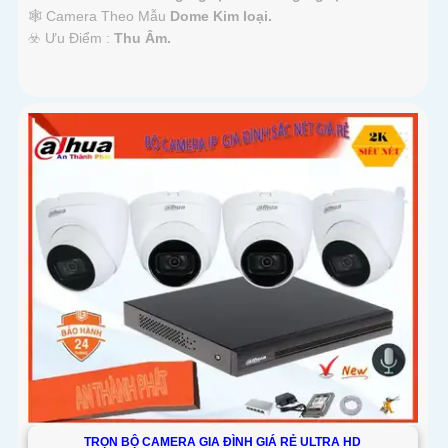
🕸️ Camera Theo Mẫu
Dome Kim loại.
️☣️ Ưu Điểm :
Thu Âm.
TRỌN BỘ CAMERA GIA ĐÌNH GIÁ RẺ ULTRA HD