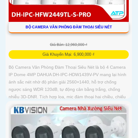
BỘ CAMERA VĂN PHÒNG ĐÀM THOẠI SIÊU NÉT
Giá Bán: 12,960,000 ₫
Giá Khuyến Mại: 6,900,000 ₫
Bộ Camera Văn Phòng Đàm Thoại Siêu Nét là bộ 4 Camera
IP Dome 4MP DAHUA DH-IPC-HDW1439V-PV mang lại hình
ảnh sắc nét nhờ độ phân giải 2560×1440, hỗ trợ chống
ngược sáng WDR 120dB, tự động cân bằng trắng, chống
nhiễu 3D-DNR. Tích hợp loa, mic đàm thoại hai chiều, chiếu
sáng kép LED ánh sáng ấm và hồng ngoại 30m, cùng tính
năng phát hiện con người, giúp giám sát hiệu quả ngày đêm