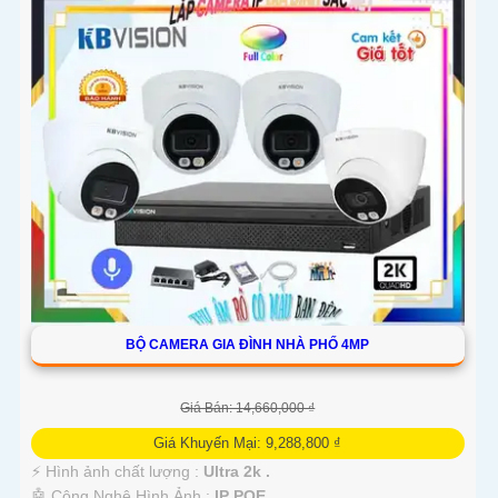
BỘ CAMERA GIA ĐÌNH NHÀ PHỐ 4MP
Giá Bán: 14,660,000 ₫
Giá Khuyến Mại: 9,288,800 ₫
️⚡ Hình ảnh chất lượng :
Ultra 2k .
🤖️ Công Nghệ Hình Ảnh :
IP POE.