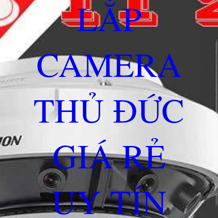
LẮP
CAMERA
THỦ ĐỨC
GIÁ RẺ
UY TÍN