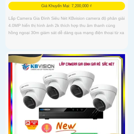
Giá Khuyến Mại: 7,200,000 ₫
Lắp Camera Gia Đình Siêu Nét KBvision camera độ phân giải
4.0MP hiển thị hình ảnh 2k thích hợp thu âm thanh cùng
hồng ngoại 30m giám sát dễ dàng qua mạng điện thoại từ xa