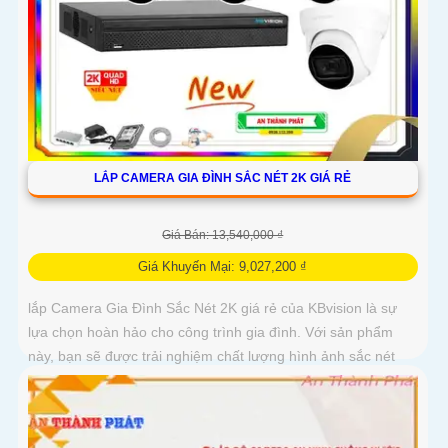
LẮP CAMERA GIA ĐÌNH SẮC NÉT 2K GIÁ RẺ
Giá Bán: 13,540,000 ₫
Giá Khuyến Mại: 9,027,200 ₫
lắp Camera Gia Đình Sắc Nét 2K giá rẻ của KBvision là sự
lựa chọn hoàn hảo cho công trình gia đình. Với sản phẩm
này, bạn sẽ được trải nghiệm chất lượng hình ảnh sắc nét
đạt độ phân giải 2K, đáp ứng mọi nhu cầu giám sát hiệu quả