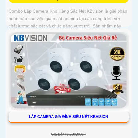
Combo Lắp Camera Kho Hàng Sắc Nét KBvision là giải pháp
hoàn hảo cho việc giám sát an ninh tại các công trình với
chất lượng sắc nét và chức năng vượt trội. Sản phẩm này
không chỉ đảm bảo hình ảnh rõ nét mà còn tích hợp chức
năng thu âm tiên nghi, hỗ trợ việc giám sát một cách toàn
diện và chính xác hơn
LẮP CAMERA GIA ĐÌNH SIÊU NÉT KBVISION
Giá Bán: 9,500,000 ₫