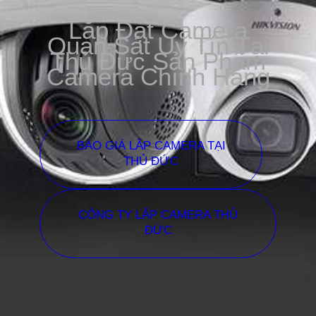
Lắp Đặt Camera
Quan Sát Uy Tín Tại
Thủ Đức Sản Phẩm
Camera Chính Hãng
BÁO GIÁ LẮP CAMERA TẠI
THỦ ĐỨC
CÔNG TY LẮP CAMERA THỦ
ĐỨC