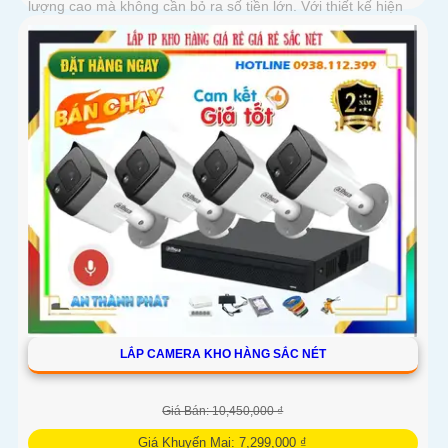
lượng cao mà không cần bỏ ra số tiền lớn. Với thiết kế hiện
đại và công nghệ tiên tiến, sản phẩm này đảm bảo mang lại
sự an ninh toàn diện cho người sử dụng
LẮP CAMERA KHO HÀNG SẮC NÉT
Giá Bán: 10,450,000 ₫
Giá Khuyến Mại: 7,299,000 ₫