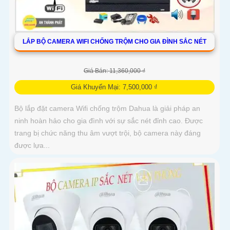
LẮP BỘ CAMERA WIFI CHỐNG TRỘM CHO GIA ĐÌNH SẮC NÉT
Giá Bán: 11,360,000 ₫
Giá Khuyến Mại: 7,500,000 ₫
Bộ lắp đặt camera Wifi chống trộm Dahua là giải pháp an
ninh hoàn hảo cho gia đình với sự sắc nét đỉnh cao. Được
trang bị chức năng thu âm vượt trội, bộ camera này đáng
được lựa...