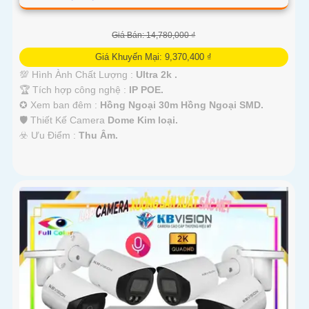
Giá Bán: 14,780,000 ₫
Giá Khuyến Mại: 9,370,400 ₫
💯 Hình Ành Chất Lượng :
Ultra 2k .
🏆 Tích hợp công nghệ :
IP POE.
✪ Xem ban đêm :
Hồng Ngoại 30m Hồng Ngoại SMD.
🛡 Thiết Kế Camera
Dome Kim loại.
️☣️ Ưu Điểm :
Thu Âm.