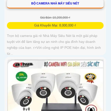
BỘ CAMERA NHÀ MÁY SIÊU NÉT
Giá Bán: 10,200,000 ₫
Giá Khuyến Mại: 8,000,000 ₫
Trọn bộ camera giá rẻ Nhà Máy Siêu Nét là một giải pháp
tuyệt vời để làm tăng sự an ninh cho gia đình hay doanh
nghiệp của bạn. r>Với công nghệ IP POE hiện đại, hình ảnh
từ...