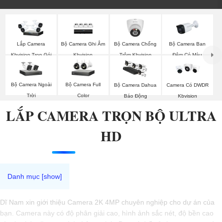
Bộ Camera Ghi Âm
Bộ Camera Chống
Bộ Camera Ban
Lắp Camera
Kbvision
Trộm Kbvision
Đêm Có Màu
Kbvision Trọn Gói
Kbvision
Bộ Camera Ngoài
Bộ Camera Full
Bộ Camera Dahua
Camera Có DWDR
Trời
Color
Báo Động
Kbvision
LẮP CAMERA TRỌN BỘ ULTRA
HD
Dĩ Nam xin giới thiệu Camera 2K 4MP chuyên nghiệp cho dự án của
bạn. Camera này có độ phân giải cao, hình ảnh sắc nét, độ bền cao