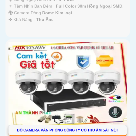
🔅 Tầm Nhìn Ban Đêm :
Full Color 30m Hồng Ngoại SMD.
🐉️ Camera Dòng
Dome Kim loại.
️✤ Khả Năng :
Thu Âm.
BỘ CAMERA VĂN PHÒNG CÔNG TY CÓ THU ÂM SẮT NÉT