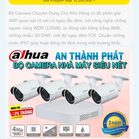
Giá Khuyến Mại: 8,100,000 ₫
Bộ Camera Chuyên Dụng Cho Kho Hàng có độ phân giải
4MP quan sát rõ nét cả ngày lẫn đêm, với công nghệ chống
ngược sáng WDR (120dB), tự động cân bằng trắng AWB,
chống nhiễu 3D-DNR, chế độ ngày đêm ICR. Chuẩn chống
nước IP67 giúp hoạt động ổn định trong môi trường khắc
nghiệt