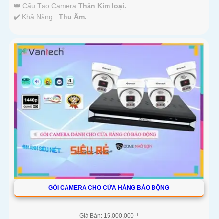
👑 Cấu Tạo Camera
Thân Kim loại.
️✔️ Khả Năng :
Thu Âm.
GÓI CAMERA CHO CỬA HÀNG BÁO ĐỘNG
Giá Bán: 15,000,000 ₫