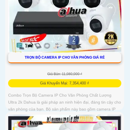
TRỌN BỘ CAMERA IP CHO VĂN PHÒNG GIÁ RẺ
Giá Bán: 11,080,000 ₫
Giá Khuyến Mại: 7,354,400 ₫
Combo Trọn Bộ Camera IP Cho Văn Phòng Chất Lượng
Ultra 2k Dahua là giải pháp an ninh hiện đại, đáng tin cậy cho
văn phòng của bạn. Bộ sản phẩm này bao gồm camera IP
độ phân giải cao 2K, đảm bảo hình ảnh sắc nét và chi tiết