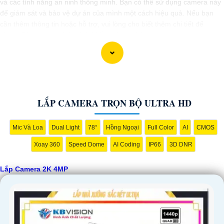
và các tính năng an ninh thông minh. Bạn có thể sử dụng camera này
để giám sát và bảo vệ dự án của mình một cách hiệu quả. Nếu bạn
cần thêm thông tin hoặc hỗ trợ, vui lòng cho biết thêm chi tiết để
chúng Từng công trình có thể hỗ trợ bạn tốt hơn.
LẮP CAMERA TRỌN BỘ ULTRA HD
Mic Và Loa
Dual Light
78°
Hồng Ngoại
Full Color
AI
CMOS
Xoay 360
Speed Dome
AI Coding
IP66
3D DNR
'
Lắp Camera 2K 4MP