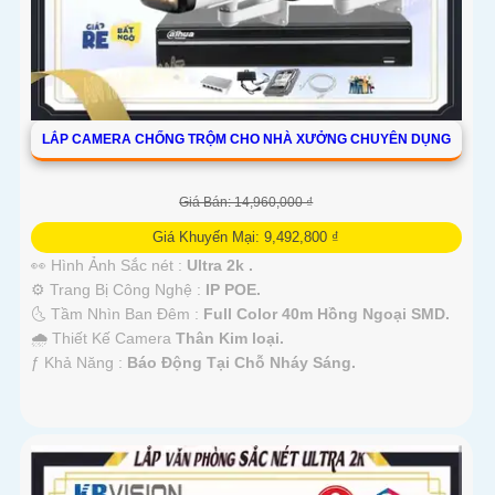
LẮP CAMERA CHỐNG TRỘM CHO NHÀ XƯỞNG CHUYÊN DỤNG
Giá Bán: 14,960,000 ₫
Giá Khuyến Mại: 9,492,800 ₫
👀 Hình Ảnh Sắc nét :
Ultra 2k .
⚙ Trang Bị Công Nghệ :
IP POE.
🌜 Tầm Nhìn Ban Đêm :
Full Color 40m Hồng Ngoại SMD.
🌧️ Thiết Kế Camera
Thân Kim loại.
️ƒ Khả Năng :
Báo Động Tại Chỗ Nháy Sáng.