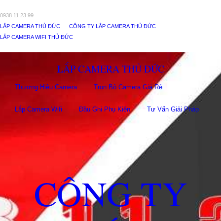
0938 11 23 99
LẮP CAMERA THỦ ĐỨC
CÔNG TY LẮP CAMERA THỦ ĐỨC
LẮP CAMERA WIFI THỦ ĐỨC
LẮP CAMERA THỦ ĐỨC
Thương Hiệu Camera
Trọn Bộ Camera Giá Rẻ
Lắp Camera Wifi
Đầu Ghi Phụ Kiên
Tư Vấn Giải Pháp
CÔNG TY